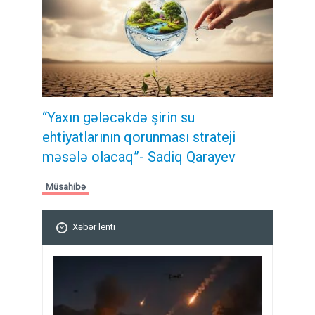
“Yaxın gələcəkdə şirin su
ehtiyatlarının qorunması strateji
məsələ olacaq”- Sadiq Qarayev
Müsahibə
Xəbər lenti