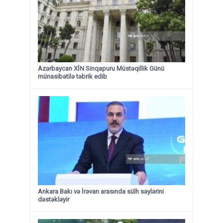
Azərbaycan XİN Sinqapuru Müstəqillik Günü
münasibətilə təbrik edib
Ankara Bakı və İrəvan arasında sülh səylərini
dəstəkləyir