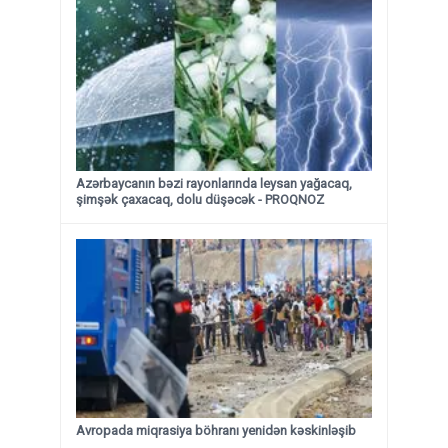
Azərbaycanın bəzi rayonlarında leysan yağacaq,
şimşək çaxacaq, dolu düşəcək - PROQNOZ
Avropada miqrasiya böhranı yenidən kəskinləşib