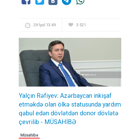
29 İyul 13:49
3 521
Yalçın Rəfiyev: Azərbaycan inkişaf
etməkdə olan ölkə statusunda yardım
qəbul edən dövlətdən donor dövlətə
çevrilib - MÜSAHİBƏ
Müsahibə