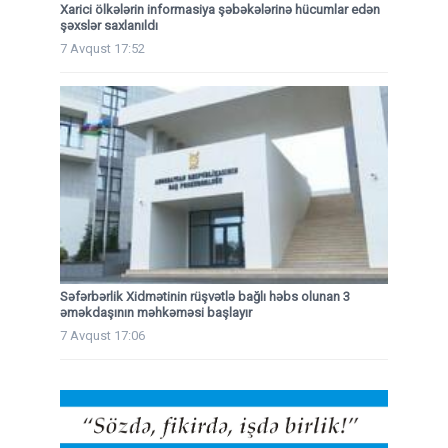
Xarici ölkələrin informasiya şəbəkələrinə hücumlar edən
şəxslər saxlanıldı
7 Avqust 17:52
Səfərbərlik Xidmətinin rüşvətlə bağlı həbs olunan 3
əməkdaşının məhkəməsi başlayır
7 Avqust 17:06