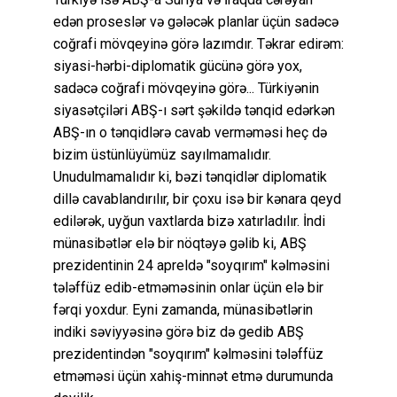
edən proseslər və gələcək planlar üçün sadəcə
coğrafi mövqeyinə görə lazımdır. Təkrar edirəm:
siyasi-hərbi-diplomatik gücünə görə yox,
sadəcə coğrafi mövqeyinə görə... Türkiyənin
siyasətçiləri ABŞ-ı sərt şəkildə tənqid edərkən
ABŞ-ın o tənqidlərə cavab verməməsi heç də
bizim üstünlüyümüz sayılmamalıdır.
Unudulmamalıdır ki, bəzi tənqidlər diplomatik
dillə cavablandırılır, bir çoxu isə bir kənara qeyd
edilərək, uyğun vaxtlarda bizə xatırladılır. İndi
münasibətlər elə bir nöqtəyə gəlib ki, ABŞ
prezidentinin 24 apreldə "soyqırım" kəlməsini
tələffüz edib-etməməsinin onlar üçün elə bir
fərqi yoxdur. Eyni zamanda, münasibətlərin
indiki səviyyəsinə görə biz də gedib ABŞ
prezidentindən "soyqırım" kəlməsini tələffüz
etməməsi üçün xahiş-minnət etmə durumunda