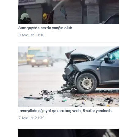
Sumqayıtda sexdə yanğın olub
8 Avqust 11:10
İsmayıllıda ağır yol qəzası baş verib, 5 nəfər yaralanıb
7 Avqust 21:39