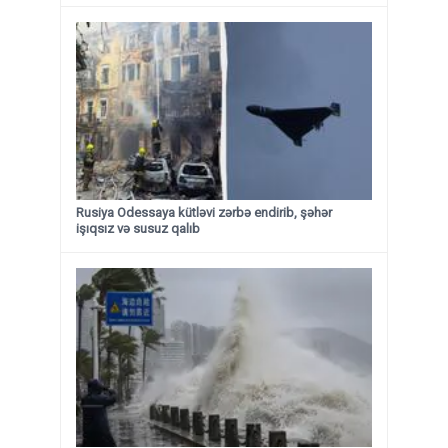
Rusiya Odessaya kütləvi zərbə endirib, şəhər
işıqsız və susuz qalıb