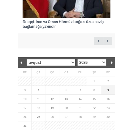
Əraqçi: İran və Oman Hörmüz boğazı üzrə saziş
bağlamağa yaxındır
BE
ÇA
ÇƏ
CA
CÜ
ŞƏ
BZ
1
2
3
4
5
6
7
8
9
10
11
12
13
14
15
16
17
18
19
20
21
22
23
24
25
26
27
28
29
30
31