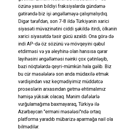
özünə yaxın bildiyi fraksiyalarda gündəmə
gətirəndə biz işi əngəlləməyə çalışmalıydıq.
Digər tərəfdən, son 7-8 ildə Türkiyənin xarici
siyasəti müvazinətini ciddi şəkildə itirdi, ölkənin
xarici siyasətdə təsir gücü azaldı. Ona görə də
indi AP-də öz sözünü və mövqeyini qəbul
etdirməsi və ya əleyhinə olan hansısa qərar
layihəsini əngəlləməsi nəinki çox çətinləşib,
bəzi nöqtələrdə qeyri-mümkün hala gəlib. Biz
bu cür məsələlərə son anda müdaxilə etmək
vərdişindən vaz keçmədiyimiz müddətcə
proseslərin arxasından getmə ehtimalımız
həmişə yüksək olacaq. Mənim dəfələrlə
vurğulamağıma baxmayaraq, Türkiyə ilə
Azərbaycan "erməni məsələsi"ndə ortaq
platforma yaradıb mübarizə aparmağa nail ola
bilmədilər.