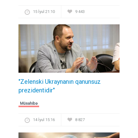
15 İyul 21:10
9 443
"Zelenski Ukraynanın qanunsuz
prezidentidir"
Müsahibə
14 İyul 15:16
8 827