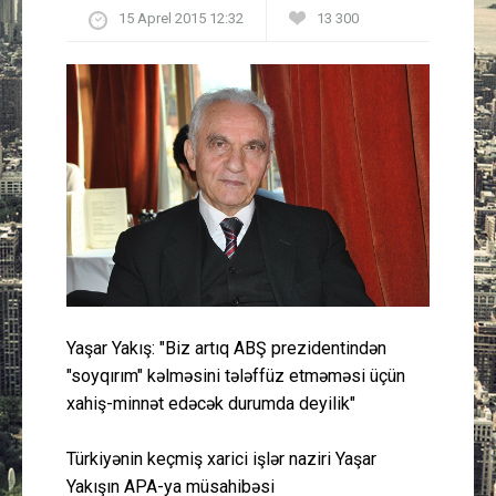
15 Aprel 2015 12:32
13 300
Güney Azərbaycan
Mədəniyyət
Müsahibə
İdman
Layihə
Gündəm
Yaşar Yakış: "Biz artıq ABŞ prezidentindən
Cəmiyyət
"soyqırım" kəlməsini tələffüz etməməsi üçün
xahiş-minnət edəcək durumda deyilik"
Peşə etikası
Türkiyənin keçmiş xarici işlər naziri Yaşar
Əlaqə
Yakışın APA-ya müsahibəsi