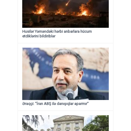
Husilər Yəməndəki hərbi anbarlara hücum
etdiklərini bildiriblər
Əraqçi: "İran ABŞ ilə danışıqlar aparmır"