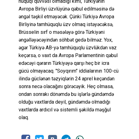
hüquqi qüvvəsi olmadığı kimi, Türkiyənin
Avropa Birliyi üzvlüyünə qəbul edilməsinə də
əngəl təşkil etməyəcək. Çünki Türkiyə Avropa
Birliyinə tamhüquqlu üzv olmaq istəyəcəksə,
Brüsselin sırf o məsələyə görə Türkiyəni
əngəlləyəcəyindən söhbət gedə bilməz. Yox,
əgər Türkiyə AB-yə tamhüquqlu üzvlükdən vaz
keçərsə, o vaxt da Avropa Parlamentinin qəbul
edəcəyi qərarın Türkiyəyə qarşı heç bir icra
gücü olmayacaq. "Soyqırım" iddialarının 100-cü
ilində güclənən təzyiqlərin 24 aprel keçəndən
sonra necə olacağını görəcəyik. Heç olmasa,
ondan sonrakı dönəmdə bu işlərlə gündəmdə
olduğu vaxtlarda deyil, gündəmdə olmadığı
vaxtlarda ardıcıl və sistemli şəkildə məşğul
olaq.