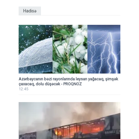
Hadisə
Azərbaycanın bəzi rayonlarında leysan yağacaq, şimşək
çaxacaq, dolu düşəcək - PROQNOZ
12:45