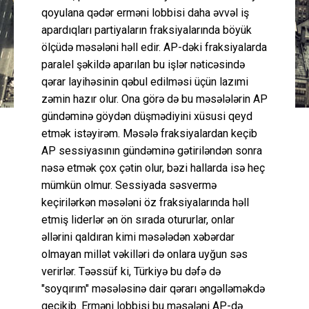
qoyulana qədər erməni lobbisi daha əvvəl iş
apardıqları partiyaların fraksiyalarında böyük
ölçüdə məsələni həll edir. AP-dəki fraksiyalarda
paralel şəkildə aparılan bu işlər nəticəsində
qərar layihəsinin qəbul edilməsi üçün lazımi
zəmin hazır olur. Ona görə də bu məsələlərin AP
gündəminə göydən düşmədiyini xüsusi qeyd
etmək istəyirəm. Məsələ fraksiyalardan keçib
AP sessiyasının gündəminə gətiriləndən sonra
nəsə etmək çox çətin olur, bəzi hallarda isə heç
mümkün olmur. Sessiyada səsvermə
keçirilərkən məsələni öz fraksiyalarında həll
etmiş liderlər ən ön sırada otururlar, onlar
əllərini qaldıran kimi məsələdən xəbərdar
olmayan millət vəkilləri də onlara uyğun səs
verirlər. Təəssüf ki, Türkiyə bu dəfə də
"soyqırım" məsələsinə dair qərarı əngəlləməkdə
gecikib. Erməni lobbisi bu məsələni AP-də