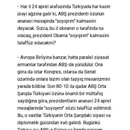
- Hər il 24 aprel ərəfəsində Türkiyədə hər kəsin
ürəyi ağzına gəlir ki, ABŞ prezidenti özünün
ənənəvi mesajında "soyqırım" kəlməsini
deyəcək. Sizcə, bu il okeanın o tərəfində nə
olacaq, prezident Obama "soyqırım" kəlməsini
tələffüz edəcəkmi?
- Avropa Birliyinə bənzər, hətta paralel siyasət
ermənilər tərəfindən ABŞ-da yürüdülür. Ona
görə də istər Konqres, istərsə də Senat
üzərində onlara lazım olan təzyiq mexanizmini
yarada biliblər. Son 80-10 ilə qədər ABŞ Orta
Şərqdə Türkiyəni özünə önəmli bir müttəfiq
saydığına görə, prezidentlərin ənənəvi 24 aprel
mesajlarında "soyıqırm" sözü tələffüz edilmirdi.
Bu, o vaxtlar Türkiyənin Orta Şərqdəki siyasi və
diplomatik gücündən irəli gəlirdi. Bugünkü
Türkiyə isə ABŞ-a Suriya və İraqda cərəyan