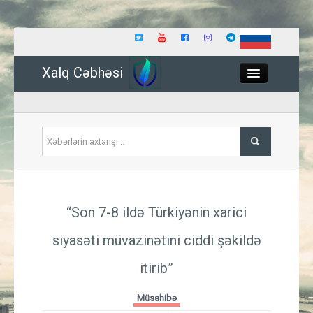
Xalq Cəbhəsi
Close
Siyasət
“Son 7-8 ildə Türkiyənin xarici
İqtisadiyyat
siyasəti müvazinətini ciddi şəkildə
Dünya
itirib”
Hadisə
Müsahibə