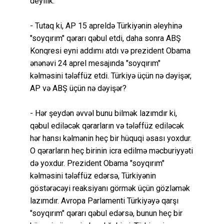
deyilik.
- Tutaq ki, AP 15 apreldə Türkiyənin əleyhinə
"soyqırım" qərarı qəbul etdi, daha sonra ABŞ
Konqresi eyni addımı atdı və prezident Obama
ənənəvi 24 aprel mesajında "soyqırım"
kəlməsini tələffüz etdi. Türkiyə üçün nə dəyişər,
AP və ABŞ üçün nə dəyişər?
- Hər şeydən əvvəl bunu bilmək lazımdır ki,
qəbul ediləcək qərarların və tələffüz ediləcək
hər hansı kəlmənin heç bir hüquqi əsası yoxdur.
O qərarların heç birinin icra edilmə məcburiyyəti
də yoxdur. Prezident Obama "soyqırım"
kəlməsini tələffüz edərsə, Türkiyənin
göstərəcəyi reaksiyanı görmək üçün gözləmək
lazımdır. Avropa Parlamenti Türkiyəyə qarşı
"soyqırım" qərarı qəbul edərsə, bunun heç bir