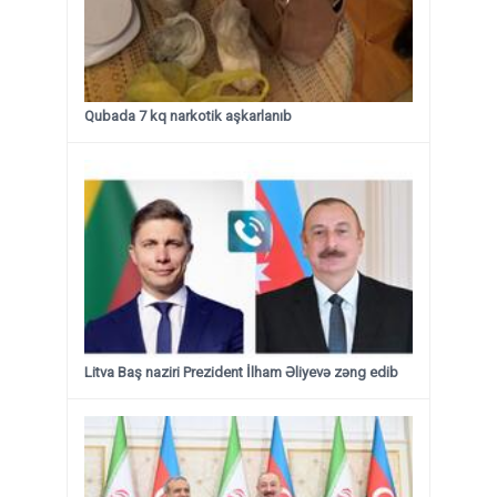
Qubada 7 kq narkotik aşkarlanıb
Litva Baş naziri Prezident İlham Əliyevə zəng edib