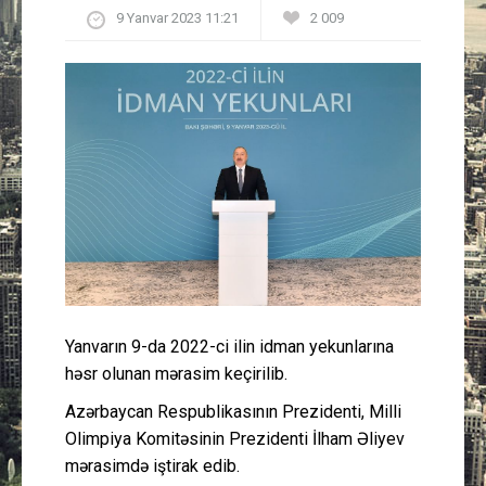
9 Yanvar 2023 11:21
2 009
Güney Azərbaycan
Mədəniyyət
Müsahibə
İdman
Layihə
Gündəm
Yanvarın 9-da 2022-ci ilin idman yekunlarına
Cəmiyyət
həsr olunan mərasim keçirilib.
Azərbaycan Respublikasının Prezidenti, Milli
Peşə etikası
Olimpiya Komitəsinin Prezidenti İlham Əliyev
mərasimdə iştirak edib.
Əlaqə