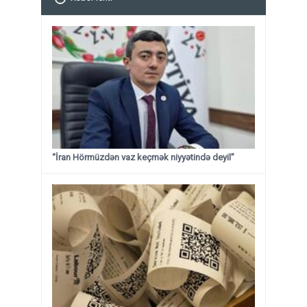
“İran Hörmüzdən vaz keçmək niyyətində deyil”