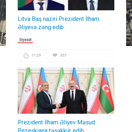
Litva Baş naziri Prezident İlham
Əliyevə zəng edib
Siyasət
11:29
357
Prezident İlham Əliyev Məsud
Pezeşkiana təşəkkür edib