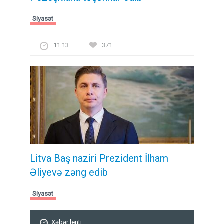
Siyasət
11:13
371
Litva Baş naziri Prezident İlham
Əliyevə zəng edib
Siyasət
Xəbər lenti