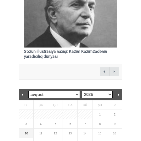
Sözün illüstrasiya naxışı: Kazım Kazımzadənin
yaradıcılıq dünyası
BE
ÇA
ÇƏ
CA
CÜ
ŞƏ
BZ
1
2
3
4
5
6
7
8
9
10
11
12
13
14
15
16