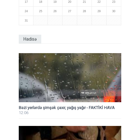
17
18
19
20
21
22
23
24
25
26
27
28
29
30
31
Hadisə
Bəzi yerlərdə şimşək çaxır, yağış yağır - FAKTİKİ HAVA
12:06