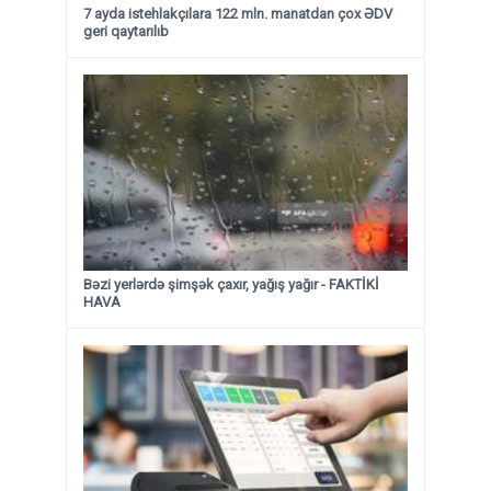
7 ayda istehlakçılara 122 mln. manatdan çox ƏDV
geri qaytarılıb
Bəzi yerlərdə şimşək çaxır, yağış yağır - FAKTİKİ
HAVA