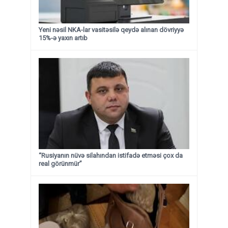
Yeni nəsil NKA-lar vasitəsilə qeydə alınan dövriyyə
15%-ə yaxın artıb
“Rusiyanın nüvə silahından istifadə etməsi çox da
real görünmür”