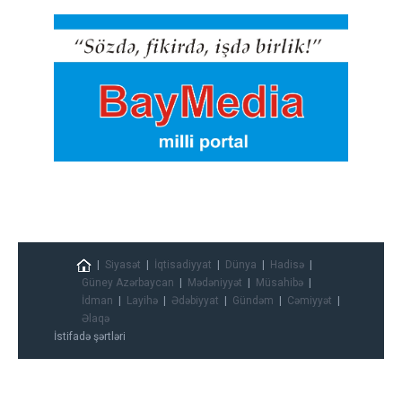
Siyasət
İqtisadiyyat
Dünya
Hadisə
Güney Azərbaycan
Mədəniyyət
Müsahibə
İdman
Layihə
Ədəbiyyat
Gündəm
Cəmiyyət
Əlaqə
İstifadə şərtləri