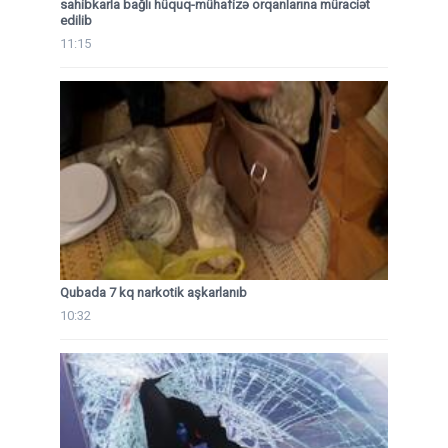
sahibkarla bağlı hüquq-mühafizə orqanlarına müraciət
edilib
11:15
Qubada 7 kq narkotik aşkarlanıb
10:32