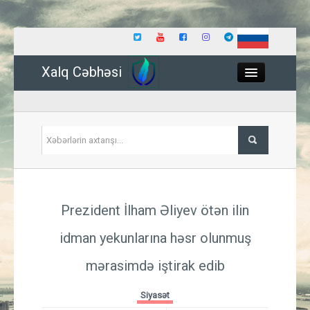
Xalq Cəbhəsi
Close
Siyasət
Prezident İlham Əliyev ötən ilin
İqtisadiyyat
idman yekunlarına həsr olunmuş
Dünya
mərasimdə iştirak edib
Hadisə
Siyasət