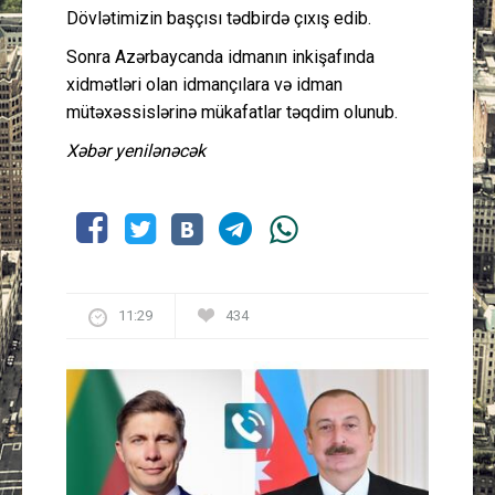
Dövlətimizin başçısı tədbirdə çıxış edib.
Sonra Azərbaycanda idmanın inkişafında
xidmətləri olan idmançılara və idman
mütəxəssislərinə mükafatlar təqdim olunub.
Xəbər yenilənəcək
11:29
434