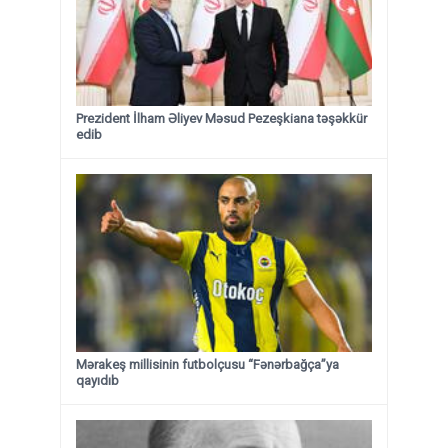
Prezident İlham Əliyev Məsud Pezeşkiana təşəkkür
edib
Mərakeş millisinin futbolçusu “Fənərbağça”ya
qayıdıb