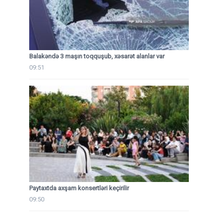
Balakəndə 3 maşın toqquşub, xəsarət alanlar var
09:51
Paytaxtda axşam konsertləri keçirilir
09:50