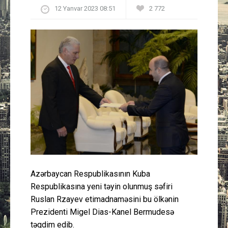
12 Yanvar 2023 08:51
2 772
Güney Azərbaycan
Mədəniyyət
Müsahibə
İdman
Layihə
Gündəm
Cəmiyyət
Azərbaycan Respublikasının Kuba
Respublikasına yeni təyin olunmuş səfiri
Peşə etikası
Ruslan Rzayev etimadnaməsini bu ölkənin
Prezidenti Migel Dias-Kanel Bermudesə
Əlaqə
təqdim edib.