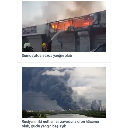
Sumqayıtda sexdə yanğın olub
Rusiyanın iki neft emalı zavoduna dron hücumu
olub, güclü yanğın başlayıb