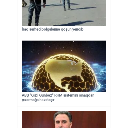
İraq sərhəd bölgələrinə qoşun yeridib
ABŞ "Qızıl Günbəz" RHM sistemini sınaqdan
çıxarmağa hazırlaşır