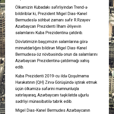
Ölkəmizin Kubadakı səfirliyindən Trend-ə
bildiriblər ki, Prezident Migel Dias-Kanel
Bermudeslə söhbət zamanı səfir R.Rzayev
Azərbaycan Prezidenti İlham Əliyevin
salamlarını Kuba Prezidentinə çatdırıb.
Dövlətimizin başçımızın salamlarına görə
minnətdarlığını bildirən Migel Dias-Kanel
Bermudesə öz növbəsində onun da salamlarını
Azərbaycan Prezidentinə çatdırmağı xahiş
edib.
Kuba Prezidenti 2019-cu ildə Qoşulmama
Hərəkatının (QH) Zirvə Görüşündə iştirak etmək
üçün ölkəmizə səfərini məmnunluqla
xatırlayaraq, Azərbaycanı təşkilatda uğurlu
sədrliyi münasibətilə təbrik edib.
Migel Dias-Kanel Bermudes Azərbaycanın