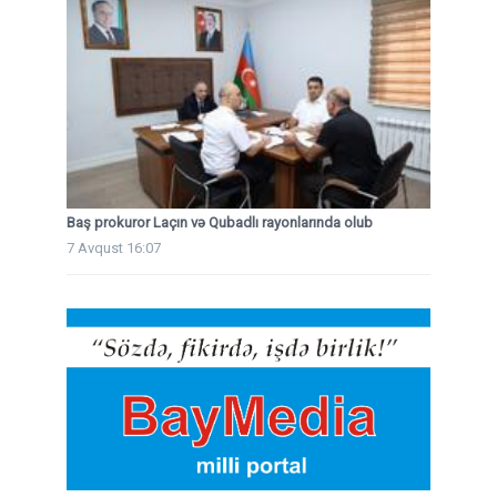
Baş prokuror Laçın və Qubadlı rayonlarında olub
7 Avqust 16:07