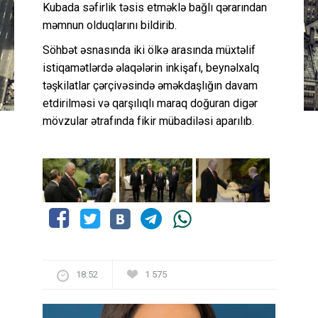
Kubada səfirlik təsis etməklə bağlı qərarından
məmnun olduqlarını bildirib.
Söhbət əsnasında iki ölkə arasında müxtəlif
istiqamətlərdə əlaqələrin inkişafı, beynəlxalq
təşkilatlar çərçivəsində əməkdaşlığın davam
etdirilməsi və qarşılıqlı maraq doğuran digər
mövzular ətrafında fikir mübadiləsi aparılıb.
18:52
1 575