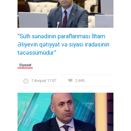
“Sülh sənədinin paraflanması İlham
Əliyevin qətiyyət və siyasi iradəsinin
təcəssümüdür”
Siyasət
7 Avqust 17:07
2 695