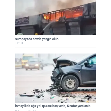
Sumqayıtda sexdə yanğın olub
11:10
İsmayıllıda ağır yol qəzası baş verib, 5 nəfər yaralanıb