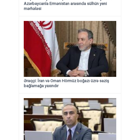
Azərbaycanla Ermənistan arasında sülhün yeni
mərhələsi
Əraqçi: İran və Oman Hörmüz boğazı üzrə saziş
bağlamağa yaxındır