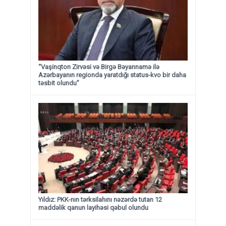
“Vaşinqton Zirvəsi və Birgə Bəyannamə ilə
Azərbayanın regionda yaratdığı status-kvo bir daha
təsbit olundu”
Yıldız: PKK-nın tərksilahını nəzərdə tutan 12
maddəlik qanun layihəsi qəbul olundu ​​​​​​​