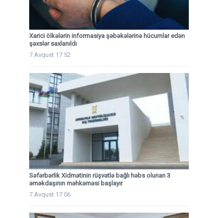
Xarici ölkələrin informasiya şəbəkələrinə hücumlar edən
şəxslər saxlanıldı
7 Avqust 17:52
Səfərbərlik Xidmətinin rüşvətlə bağlı həbs olunan 3
əməkdaşının məhkəməsi başlayır
7 Avqust 17:06