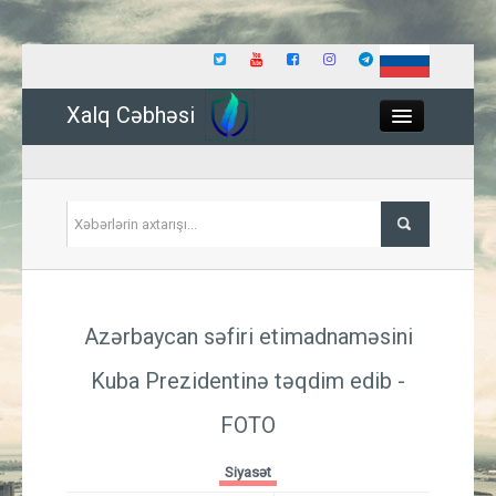
Xalq Cəbhəsi
Close
Siyasət
Azərbaycan səfiri etimadnaməsini
İqtisadiyyat
Kuba Prezidentinə təqdim edib
-
Dünya
FOTO
Hadisə
Siyasət