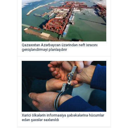
Qazaxıstan Azərbaycan üzərindən neft ixracını
genişləndirməyi planlaşdırır
Xarici ölkələrin informasiya şəbəkələrinə hücumlar
edən şəxslər saxlanıldı