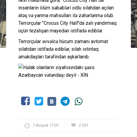
İlkin məlumata görə, "Crocus City Hall"da
insanların ölüm səbəbləri odlu silahdan açılan
atəş və yanma məhsulları ilə zəhərlənmə olub.
Terrorçular "Crocus City Hall"da zalı yandırmaq
üçün tezalışan mayedən istifadə ediblər.
Terrorçular əvvəlcə hücum zamanı avtomat
silahdan istifadə ediblər, silah istintaq
əməkdaşları tərəfindən aşkarlanıb.
7 Avqust 17:07
2 051