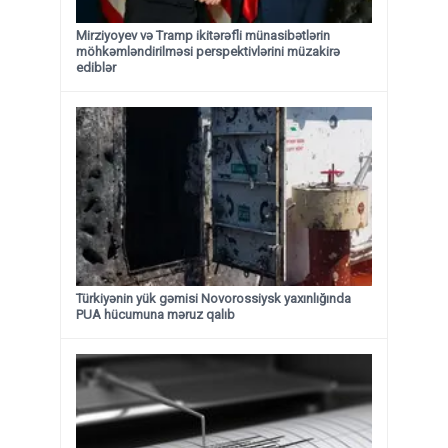
Mirziyoyev və Tramp ikitərəfli münasibətlərin
möhkəmləndirilməsi perspektivlərini müzakirə
ediblər
Türkiyənin yük gəmisi Novorossiysk yaxınlığında
PUA hücumuna məruz qalıb