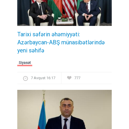
Tarixi səfərin əhəmiyyəti:
Azərbaycan-ABŞ münasibətlərində
yeni səhifə
Siyasət
7 Avqust 16:17
777