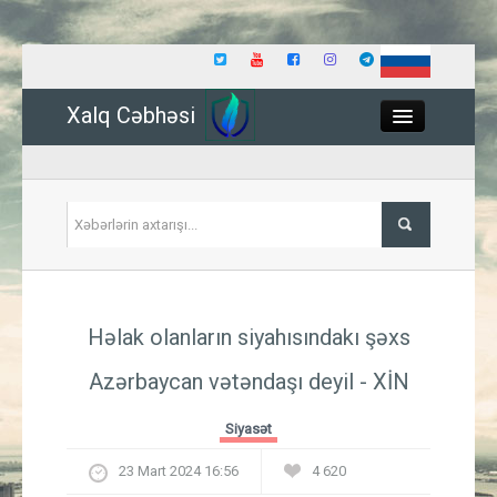
Xalq Cəbhəsi
Close
Siyasət
Həlak olanların siyahısındakı şəxs
İqtisadiyyat
Azərbaycan vətəndaşı deyil - XİN
Dünya
Siyasət
Hadisə
23 Mart 2024 16:56
4 620