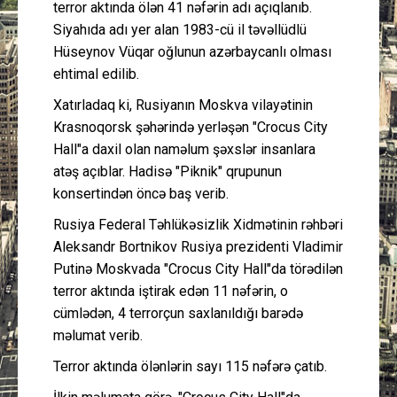
terror aktında ölən 41 nəfərin adı açıqlanıb.
Siyahıda adı yer alan 1983-cü il təvəllüdlü
Hüseynov Vüqar oğlunun azərbaycanlı olması
ehtimal edilib.
Xatırladaq ki, Rusiyanın Moskva vilayətinin
Krasnoqorsk şəhərində yerləşən "Crocus City
Hall"a daxil olan naməlum şəxslər insanlara
atəş açıblar. Hadisə "Piknik" qrupunun
konsertindən öncə baş verib.
Rusiya Federal Təhlükəsizlik Xidmətinin rəhbəri
Aleksandr Bortnikov Rusiya prezidenti Vladimir
Putinə Moskvada "Crocus City Hall"da törədilən
terror aktında iştirak edən 11 nəfərin, o
cümlədən, 4 terrorçun saxlanıldığı barədə
məlumat verib.
Terror aktında ölənlərin sayı 115 nəfərə çatıb.