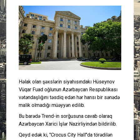
Güney Azərbaycan
Mədəniyyət
Müsahibə
İdman
Layihə
Həlak olan şəxslərin siyahısındakı Hüseynov
Gündəm
Vüqar Fuad oğlunun Azərbaycan Respublikası
vətəndaşlığını təsdiq edən hər hansı bir sənədə
Cəmiyyət
malik olmadığı müəyyən edilib.
Bu barədə Trend-in sorğusuna cavab olaraq
Peşə etikası
Azərbaycan Xarici İşlər Nazirliyindən bildirilib.
Qeyd edək ki, "Crocus City Hall"da törədilən
Əlaqə