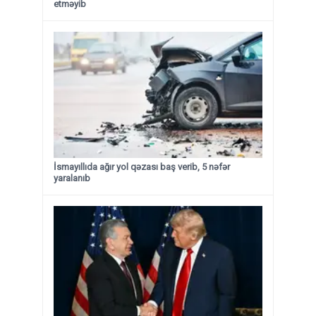
etməyib
İsmayıllıda ağır yol qəzası baş verib, 5 nəfər
yaralanıb