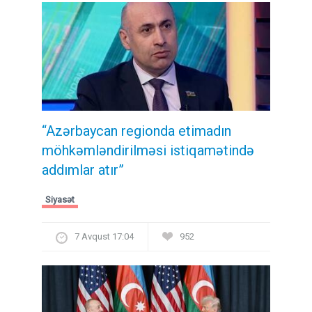
“Azərbaycan regionda etimadın
möhkəmləndirilməsi istiqamətində
addımlar atır”
Siyasət
7 Avqust 17:04
952