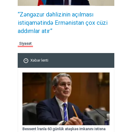
“Zəngəzur dəhlizinin açılması
istiqamətində Ermənistan çox cüzi
addımlar atır”
Siyasət
Xəbər lenti
Bessent İranla 60 günlük atəşkəs imkanını istisna