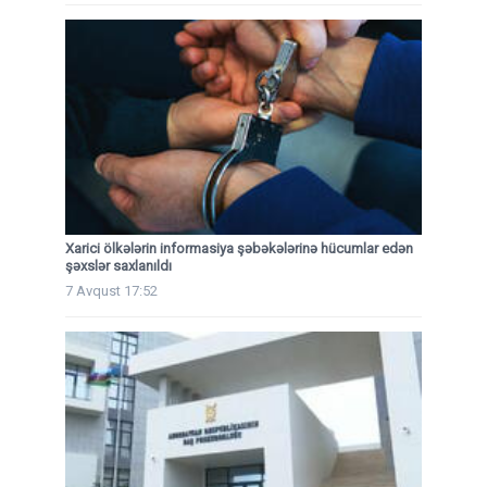
Xarici ölkələrin informasiya şəbəkələrinə hücumlar edən
şəxslər saxlanıldı
7 Avqust 17:52