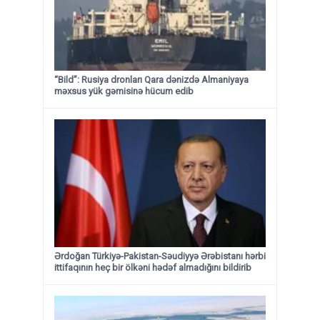
“Bild”: Rusiya dronları Qara dənizdə Almaniyaya
məxsus yük gəmisinə hücum edib
Ərdoğan Türkiyə-Pakistan-Səudiyyə Ərəbistanı hərbi
ittifaqının heç bir ölkəni hədəf almadığını bildirib