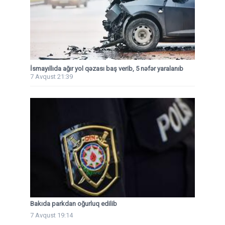
İsmayıllıda ağır yol qəzası baş verib, 5 nəfər yaralanıb
7 Avqust 21:39
Bakıda parkdan oğurluq edilib
7 Avqust 19:14