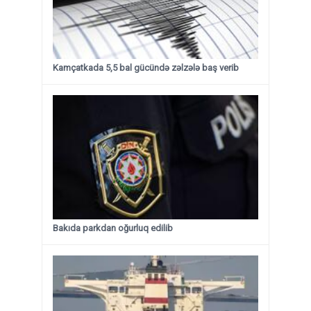
Kamçatkada 5,5 bal gücündə zəlzələ baş verib
Bakıda parkdan oğurluq edilib