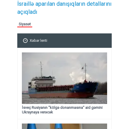
İsraillə aparılan danışıqların detallarını
açıqladı
Siyasət
Xəbər lenti
İsveç Rusiyanın "kölgə donanmasına" aid gəmini
Ukraynaya verəcək