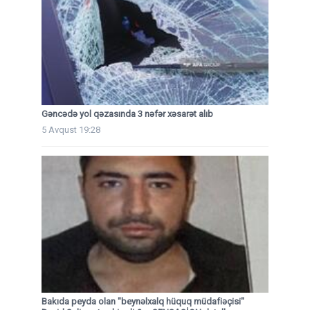
Gəncədə yol qəzasında 3 nəfər xəsarət alıb
5 Avqust 19:28
Bakıda peyda olan "beynəlxalq hüquq müdafiəçisi"