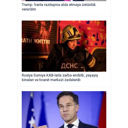
Tramp: İranla razılaşma əldə etməyə üstünlük
verərdim
Rusiya Sumıya KAB-larla zərbə endirib, yaşayış
binaları və ticarət mərkəzi zədələnib