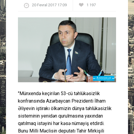
20 Fevral 2017 17:09
1 197
Güney Azərbaycan
Mədəniyyət
Müsahibə
İdman
Layihə
Gündəm
"Münxendə keçirilən 53-cü təhlükəsizlik
Cəmiyyət
konfransında Azərbaycan Prezidenti İlham
Əliyevin iştirakı ölkəmizin dünya təhlükəsizlik
Peşə etikası
sisteminin yenidən qurulmasına yaxından
qatılmaq istəyini hər kəsə nümayiş etdirdi.
Əlaqə
Bunu Milli Məclisin deputatı Tahir Mirkişili