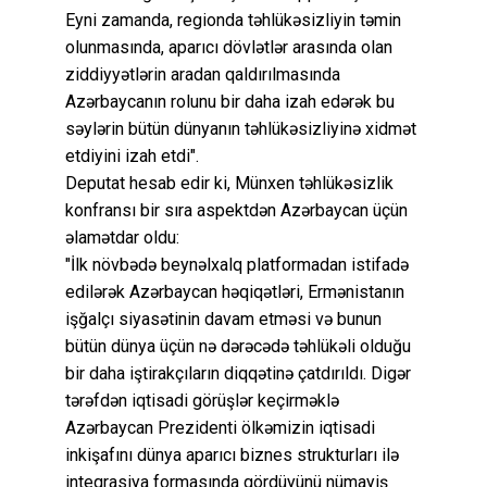
Eyni zamanda, regionda təhlükəsizliyin təmin
olunmasında, aparıcı dövlətlər arasında olan
ziddiyyətlərin aradan qaldırılmasında
Azərbaycanın rolunu bir daha izah edərək bu
səylərin bütün dünyanın təhlükəsizliyinə xidmət
etdiyini izah etdi".
Deputat hesab edir ki, Münxen təhlükəsizlik
konfransı bir sıra aspektdən Azərbaycan üçün
əlamətdar oldu:
"İlk növbədə beynəlxalq platformadan istifadə
edilərək Azərbaycan həqiqətləri, Ermənistanın
işğalçı siyasətinin davam etməsi və bunun
bütün dünya üçün nə dərəcədə təhlükəli olduğu
bir daha iştirakçıların diqqətinə çatdırıldı. Digər
tərəfdən iqtisadi görüşlər keçirməklə
Azərbaycan Prezidenti ölkəmizin iqtisadi
inkişafını dünya aparıcı biznes strukturları ilə
inteqrasiya formasında gördüyünü nümayiş