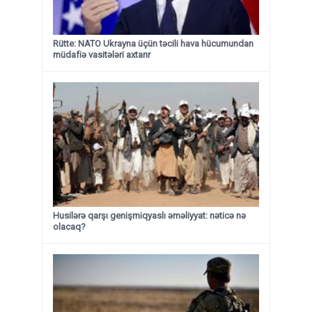
Rütte: NATO Ukrayna üçün təcili hava hücumundan
müdafiə vasitələri axtarır
Husilərə qarşı genişmiqyaslı əməliyyat: nəticə nə
olacaq?