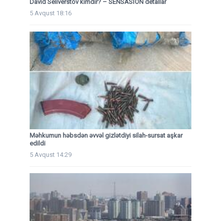
David Seliverstov kimdir? – SENSASİON detallar
5 Avqust 18:16
Məhkumun həbsdən əvvəl gizlətdiyi silah-sursat aşkar
edildi
5 Avqust 14:29