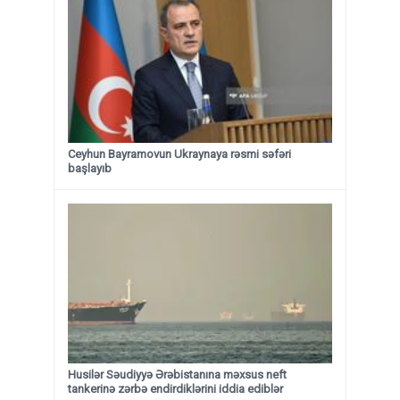
Ceyhun Bayramovun Ukraynaya rəsmi səfəri
başlayıb
Husilər Səudiyyə Ərəbistanına məxsus neft
tankerinə zərbə endirdiklərini iddia ediblər