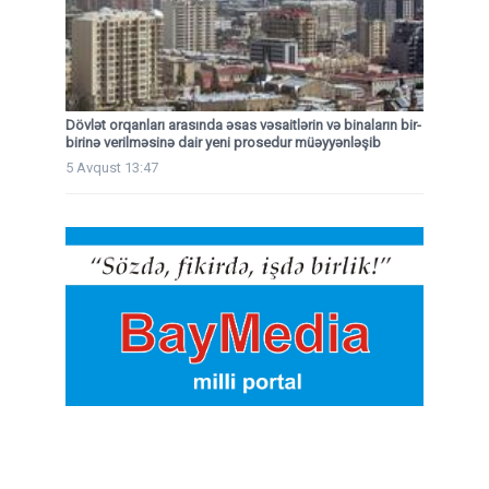
Dövlət orqanları arasında əsas vəsaitlərin və binaların bir-
birinə verilməsinə dair yeni prosedur müəyyənləşib
5 Avqust 13:47