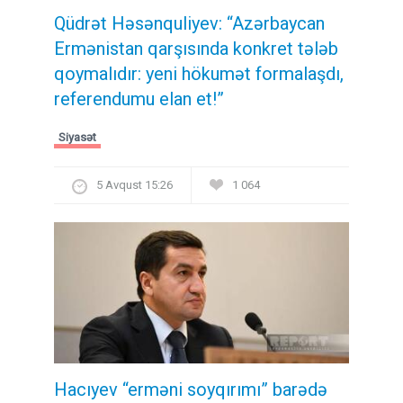
Qüdrət Həsənquliyev: “Azərbaycan
Ermənistan qarşısında konkret tələb
qoymalıdır: yeni hökumət formalaşdı,
referendumu elan et!”
Siyasət
5 Avqust 15:26
1 064
Hacıyev “erməni soyqırımı” barədə