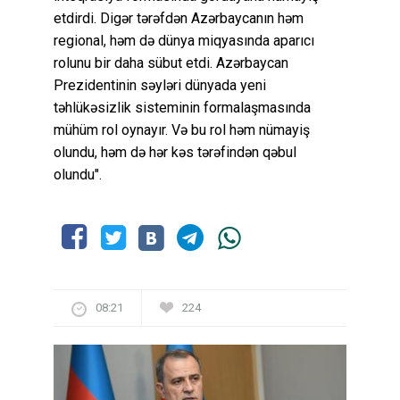
etdirdi. Digər tərəfdən Azərbaycanın həm
regional, həm də dünya miqyasında aparıcı
rolunu bir daha sübut etdi. Azərbaycan
Prezidentinin səyləri dünyada yeni
təhlükəsizlik sisteminin formalaşmasında
mühüm rol oynayır. Və bu rol həm nümayiş
olundu, həm də hər kəs tərəfindən qəbul
olundu".
08:21
224