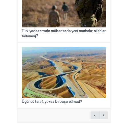
Türkiyədə terrorla mübarizədə yeni mərhələ: silahlar
susacaq?
Üçüncü tərəf, yoxsa birbaşa etimad?