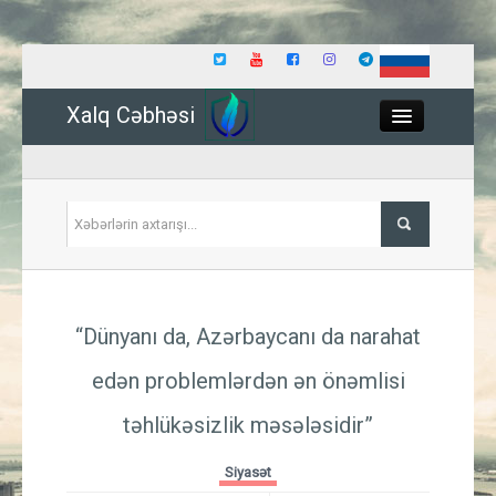
Xalq Cəbhəsi
Close
Siyasət
“Dünyanı da, Azərbaycanı da narahat
İqtisadiyyat
edən problemlərdən ən önəmlisi
Dünya
təhlükəsizlik məsələsidir”
Hadisə
Siyasət