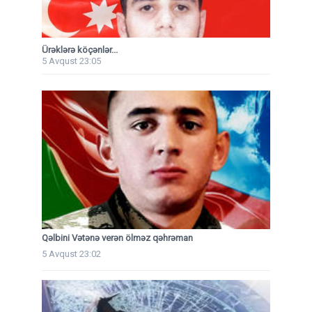
Ürəklərə köçənlər...
5 Avqust 23:05
Qəlbini Vətənə verən ölməz qəhrəman
5 Avqust 23:02