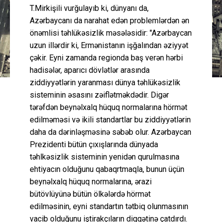
T.Mirkişili vurğulayıb ki, dünyanı da,
Azərbaycanı da narahat edən problemlərdən ən
önəmlisi təhlükəsizlik məsələsidir: "Azərbaycan
uzun illərdir ki, Ermənistanın işğalından əziyyət
çəkir. Eyni zamanda regionda baş verən hərbi
hadisələr, aparıcı dövlətlər arasında
ziddiyyətlərin yaranması dünya təhlükəsizlik
sisteminin əsasını zəiflətməkdədir. Digər
tərəfdən beynəlxalq hüquq normalarına hörmət
edilməməsi və ikili standartlar bu ziddiyyətlərin
daha da dərinləşməsinə səbəb olur. Azərbaycan
Prezidenti bütün çıxışlarında dünyada
təhlkəsizlik sisteminin yenidən qurulmasına
ehtiyacın olduğunu qabaqrtmaqla, bunun üçün
beynəlxalq hüquq normalarına, ərazi
bütövlüyünə bütün ölkələrdə hörmət
edilməsinin, eyni standartın tətbiq olunmasının
vacib olduğunu iştirakçıların diqqətinə çatdırdı.