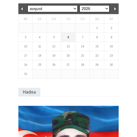
BE
ÇA
ÇƏ
CA
CÜ
ŞƏ
BZ
1
2
3
4
5
6
7
8
9
10
11
12
13
14
15
16
17
18
19
20
21
22
23
24
25
26
27
28
29
30
31
Hadisə