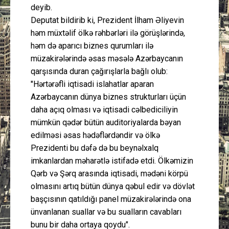
deyib.
Deputat bildirib ki, Prezident İlham Əliyevin
həm müxtəlif ölkə rəhbərləri ilə görüşlərində,
həm də aparıcı biznes qurumları ilə
müzakirələrində əsas məsələ Azərbaycanın
qarşısında duran çağırışlarla bağlı olub:
"Hərtərəfli iqtisadi islahatlar aparan
Azərbaycanın dünya biznes strukturları üçün
daha açıq olması və iqtisadi cəlbediciliyin
mümkün qədər bütün auditoriyalarda bəyan
edilməsi əsas hədəflərdəndir və ölkə
Prezidenti bu dəfə də bu beynəlxalq
imkanlardan məharətlə istifadə etdi. Ölkəmizin
Qərb və Şərq arasında iqtisadi, mədəni körpü
olmasını artıq bütün dünya qəbul edir və dövlət
başçısının qatıldığı panel müzakirələrində ona
ünvanlanan suallar və bu sualların cavabları
bunu bir daha ortaya qoydu".