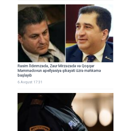
Rasim İldırımzadə, Zaur Mirzəzadə və Qoşqar
Məmmədovun apellyasiya şikayəti üzrə məhkəmə
başlayıb
6 Avqust 17:31