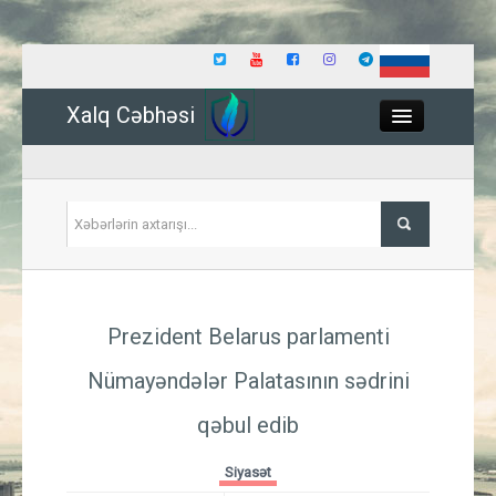
Xalq Cəbhəsi
Close
Siyasət
Prezident Belarus parlamenti
İqtisadiyyat
Nümayəndələr Palatasının sədrini
Dünya
qəbul edib
Hadisə
Siyasət