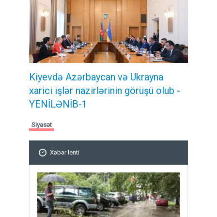
Kiyevdə Azərbaycan və Ukrayna
xarici işlər nazirlərinin görüşü olub -
YENİLƏNİB-1
Siyasət
Xəbər lenti