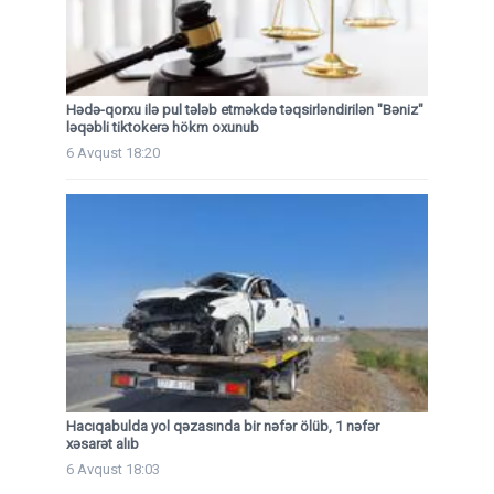
Hədə-qorxu ilə pul tələb etməkdə təqsirləndirilən "Bəniz"
ləqəbli tiktokerə hökm oxunub
6 Avqust 18:20
Hacıqabulda yol qəzasında bir nəfər ölüb, 1 nəfər
xəsarət alıb
6 Avqust 18:03