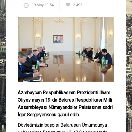
19 May 13:54
2 492
Güney Azərbaycan
Mədəniyyət
Müsahibə
İdman
Layihə
Gündəm
Azərbaycan Respublikasının Prezidenti İlham
Cəmiyyət
Əliyev mayın 19-da Belarus Respublikası Milli
Assambleyası Nümayəndələr Palatasının sədri
Peşə etikası
İqor Sergeyenkonu qəbul edib.
Dövlətimizin başçısı Belarusun Ümumdünya
Əlaqə