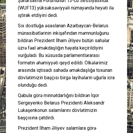
Şəhərsalma Forumunun 13-cü Sessiyasında
(WUF13) yüksəksəviyyəli nümayəndə heyəti ilə
iştirak etdiyini dedi.
Sıx dostluğa əsaslanan Azərbaycan-Belarus
münasibətlərinin inkişafından məmnunluğunu
bildirən Prezident İlham Əliyev bütün sahələr
üzrə fəal əməkdaşlığın həyata keçirildiyini
vurğuladı. Bu xüsusda parlamentlərarası
formatın əhəmiyyəti qeyd edildi. Ölkələrimiz
arasında iqtisadi sahədə əməkdaşlığa toxunan
dövlətimizin başçısı birgə layihələrin uğurla icra
olunduğu dedi.
Qəbula görə minnətdarlığını bildirən İqor
Sergeyenko Belarus Prezidenti Aleksandr
Lukaşenkonun salamlarını dövlətimizin
başçısına çatdırdı.
Prezident İlham Əliyev salamlara görə