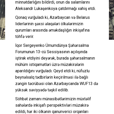
minnətdarlığını bildirdi, onun da salamlarını
Aleksandr Lukaşenkoya çatdırmağı xahiş etdi.
Qonaq vurğuladı ki, Azərbaycan və Belarus
liderlərinin şəxsi əlaqələri ölkələrimizin
qurumları arasında əməkdaşlığın inkişafına
töhfə verir.
İqor Sergeyenko Ümumdünya Şəhərsalma
Forumunun 13-cü Sessiyasının açılışında
iştirak etdiyini deyərək, burada şəhərsalmanın
mühüm istiqamətləri üzrə müzakirələrin
aparıldığını vurğuladı. Qeyd etdi ki, nüfuzlu
beynəlxalq tədbirlərin keçirilməsi ilə bağlı
zəngin təcrübəsi olan Azərbaycanda WUF13 də
yüksək səviyyədə təşkil edilib.
Söhbət zamanı münasibətlərimizin müxtəlif
sahələrdə inkişafı perspektivləri müzakirə
edildi, hər iki ölkənin qanunverici orqanları