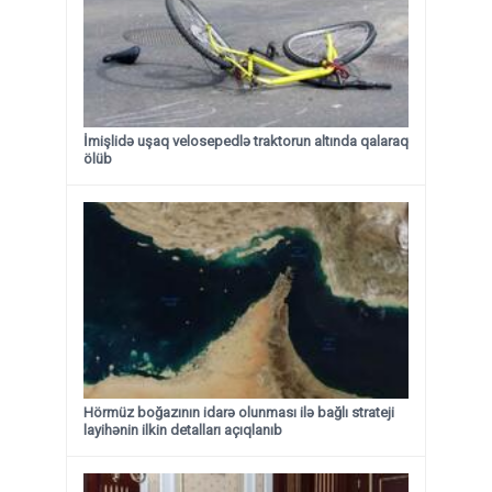
İmişlidə uşaq velosepedlə traktorun altında qalaraq
ölüb
Hörmüz boğazının idarə olunması ilə bağlı strateji
layihənin ilkin detalları açıqlanıb