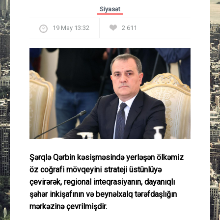
Güney Azərbaycan
Siyasət
19 May 13:32
2 611
Mədəniyyət
Müsahibə
İdman
Layihə
Gündəm
Şərqlə Qərbin kəsişməsində yerləşən ölkəmiz
Cəmiyyət
öz coğrafi mövqeyini strateji üstünlüyə
çevirərək, regional inteqrasiyanın, dayanıqlı
Peşə etikası
şəhər inkişafının və beynəlxalq tərəfdaşlığın
mərkəzinə çevrilmişdir.
Əlaqə