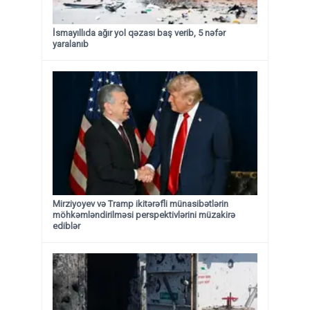
İsmayıllıda ağır yol qəzası baş verib, 5 nəfər
yaralanıb
Mirziyoyev və Tramp ikitərəfli münasibətlərin
möhkəmləndirilməsi perspektivlərini müzakirə
ediblər