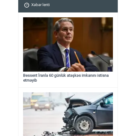
Xəbər lenti
Bessent İranla 60 günlük atəşkəs imkanını istisna
etməyib