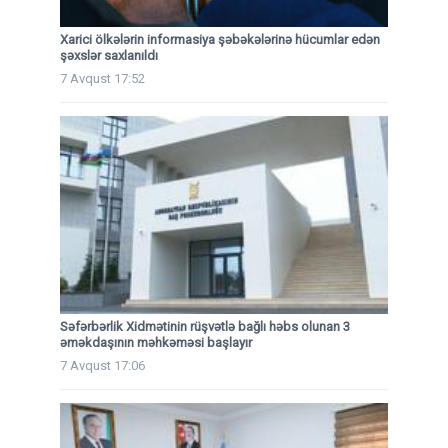
Xarici ölkələrin informasiya şəbəkələrinə hücumlar edən
şəxslər saxlanıldı
7 Avqust 17:52
Səfərbərlik Xidmətinin rüşvətlə bağlı həbs olunan 3
əməkdaşının məhkəməsi başlayır
7 Avqust 17:06