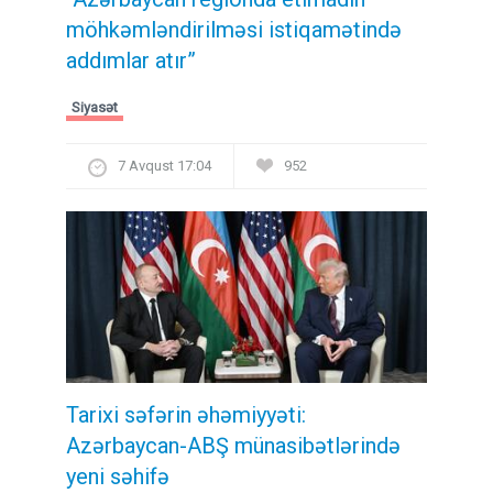
möhkəmləndirilməsi istiqamətində
addımlar atır”
Siyasət
7 Avqust 17:04
952
Tarixi səfərin əhəmiyyəti:
Azərbaycan-ABŞ münasibətlərində
yeni səhifə