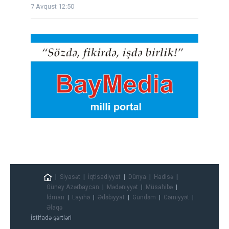
7 Avqust 12:50
Siyasət
İqtisadiyyat
Dünya
Hadisə
Güney Azərbaycan
Mədəniyyət
Müsahibə
İdman
Layihə
Ədəbiyyat
Gündəm
Cəmiyyət
Əlaqə
İstifadə şərtləri