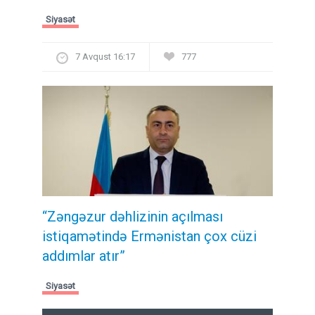
Siyasət
7 Avqust 16:17
777
“Zəngəzur dəhlizinin açılması
istiqamətində Ermənistan çox cüzi
addımlar atır”
Siyasət