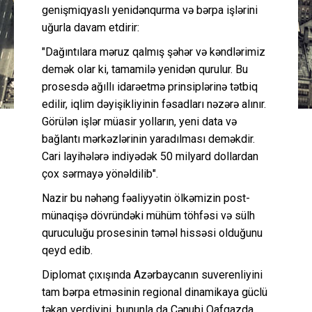
genişmiqyaslı yenidənqurma və bərpa işlərini
uğurla davam etdirir:
"Dağıntılara məruz qalmış şəhər və kəndlərimiz
demək olar ki, tamamilə yenidən qurulur. Bu
prosesdə ağıllı idarəetmə prinsiplərinə tətbiq
edilir, iqlim dəyişikliyinin fəsadları nəzərə alınır.
Görülən işlər müasir yolların, yeni data və
bağlantı mərkəzlərinin yaradılması deməkdir.
Cari layihələrə indiyədək 50 milyard dollardan
çox sərmayə yönəldilib".
Nazir bu nəhəng fəaliyyətin ölkəmizin post-
münaqişə dövründəki mühüm töhfəsi və sülh
quruculuğu prosesinin təməl hissəsi olduğunu
qeyd edib.
Diplomat çıxışında Azərbaycanın suverenliyini
tam bərpa etməsinin regional dinamikaya güclü
təkan verdiyini, bununla da Cənubi Qafqazda