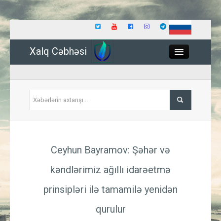
Xalq Cəbhəsi
Close
Siyasət
Ceyhun Bayramov: Şəhər və
İqtisadiyyat
kəndlərimiz ağıllı idarəetmə
Dünya
prinsipləri ilə tamamilə yenidən
Hadisə
qurulur