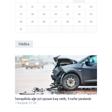
10
11
12
13
14
15
16
17
18
19
20
21
22
23
24
25
26
27
28
29
30
31
Hadisə
İsmayıllıda ağır yol qəzası baş verib, 5 nəfər yaralanıb
7 Avqust 21:39