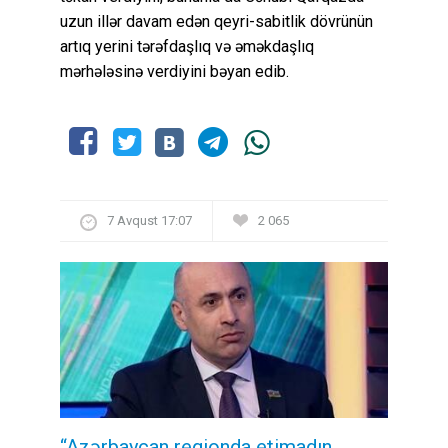
uzun illər davam edən qeyri-sabitlik dövrünün
artıq yerini tərəfdaşlıq və əməkdaşlıq
mərhələsinə verdiyini bəyan edib.
7 Avqust 17:07
2 065
“Azərbaycan regionda etimadın