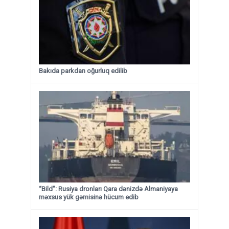
Bakıda parkdan oğurluq edilib
“Bild”: Rusiya dronları Qara dənizdə Almaniyaya
məxsus yük gəmisinə hücum edib