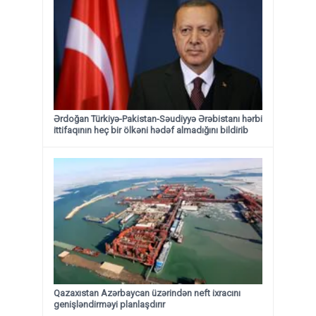
Ərdoğan Türkiyə-Pakistan-Səudiyyə Ərəbistanı hərbi
ittifaqının heç bir ölkəni hədəf almadığını bildirib
Qazaxıstan Azərbaycan üzərindən neft ixracını
genişləndirməyi planlaşdırır