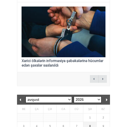
Xarici ölkələrin informasiya şəbəkələrinə hücumlar
edən şəxslər saxlanıldı
BE
ÇA
ÇƏ
CA
CÜ
ŞƏ
BZ
1
2
3
4
5
6
7
8
9