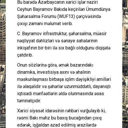
Bu barədə Azərbaycanın xarici işlər naziri
Ceyhun Bayramov Bakıda keçirilən Ümumdünya
Şəhərsalma Forumu (WUF13) çərçivəsində
çıxışı zamanı məlumat verib.
C. Bayramov infrastruktur, şəhərsalma, müasir
nəqliyyat dəhlizləri və sənaye sahələrinin
inkişafının bir-biri ilə sıx bağlı olduğunu diqqətə
çatdırıb.
Onun sözlərinə görə, əmək bazarındakı
dinamika, investisiya axını və əhalinin
məskunlaşması birbaşa iqlim dəyişikliyi amilləri
ilə əlaqəlidir və şəhərlər uzunmüddətli, dayanıqlı
iqtisadi mənfəətlərin əldə olunmasında əsas
təminatçıdır.
Xarici siyasət idarəsinin rəhbəri vurğulayıb ki,
rəsmi Bakı məhz bu baxış bucağından çıxış
edərək, işğaldan azad edilmiş ərazilərdə