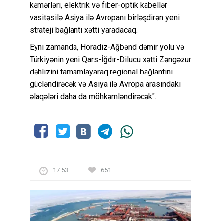
kəmərləri, elektrik və fiber-optik kabellər
vasitəsilə Asiya ilə Avropanı birləşdirən yeni
strateji bağlantı xətti yaradacaq.
Eyni zamanda, Horadiz-Ağbənd dəmir yolu və
Türkiyənin yeni Qars-İğdır-Dilucu xətti Zəngəzur
dəhlizini tamamlayaraq regional bağlantını
gücləndirəcək və Asiya ilə Avropa arasındakı
əlaqələri daha da möhkəmləndirəcək".
17:53
651