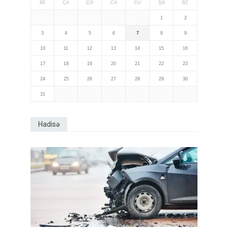
BE
ÇA
ÇƏ
CA
CÜ
ŞƏ
BZ
1
2
3
4
5
6
7
8
9
10
11
12
13
14
15
16
17
18
19
20
21
22
23
24
25
26
27
28
29
30
31
Hadisə