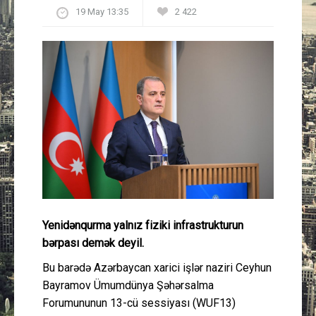
19 May 13:35
2 422
Güney Azərbaycan
Mədəniyyət
Müsahibə
İdman
Layihə
Gündəm
Yenidənqurma yalnız fiziki infrastrukturun
Cəmiyyət
bərpası demək deyil.
Bu barədə Azərbaycan xarici işlər naziri Ceyhun
Peşə etikası
Bayramov Ümumdünya Şəhərsalma
Forumununun 13-cü sessiyası (WUF13)
Əlaqə