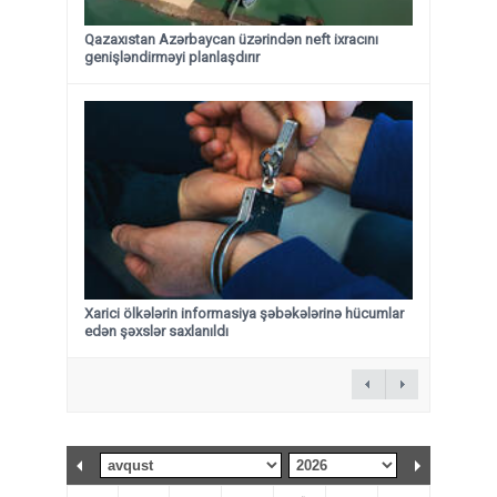
Qazaxıstan Azərbaycan üzərindən neft ixracını
genişləndirməyi planlaşdırır
Xarici ölkələrin informasiya şəbəkələrinə hücumlar
edən şəxslər saxlanıldı