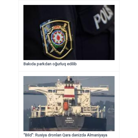
Bakıda parkdan oğurluq edilib
“Bild”: Rusiya dronları Qara dənizdə Almaniyaya