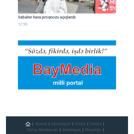
Sabahın hava proqnozu açıqlanıb
12:50
Siyasət
İqtisadiyyat
Dünya
Hadisə
Güney Azərbaycan
Mədəniyyət
Müsahibə