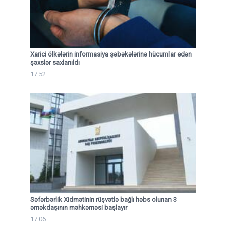
Xarici ölkələrin informasiya şəbəkələrinə hücumlar edən
şəxslər saxlanıldı
17:52
Səfərbərlik Xidmətinin rüşvətlə bağlı həbs olunan 3
əməkdaşının məhkəməsi başlayır
17:06