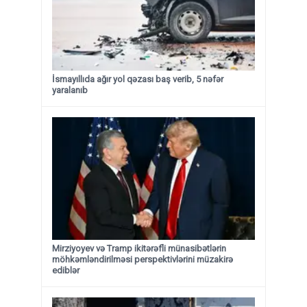
İsmayıllıda ağır yol qəzası baş verib, 5 nəfər
yaralanıb
Mirziyoyev və Tramp ikitərəfli münasibətlərin
möhkəmləndirilməsi perspektivlərini müzakirə
ediblər