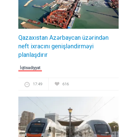
Qazaxıstan Azərbaycan üzərindən
neft ixracını genişləndirməyi
planlaşdırır
İqtisadiyyat
17:49
616