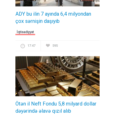
ADY bu ilin 7 ayında 6,4 milyondan
çox sərnişin daşıyıb
İqtisadiyyat
17:47
595
Ötən il Neft Fondu 5,8 milyard dollar
dəyərində əlavə qızıl alıb