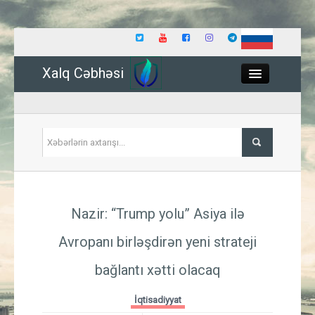
Xalq Cəbhəsi
Close
Siyasət
Nazir: “Trump yolu” Asiya ilə
İqtisadiyyat
Avropanı birləşdirən yeni strateji
Dünya
bağlantı xətti olacaq
Hadisə
İqtisadiyyat