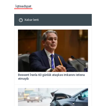
İqtisadiyyat
Xəbər lenti
Bessent İranla 60 günlük atəşkəs imkanını istisna
etməyib