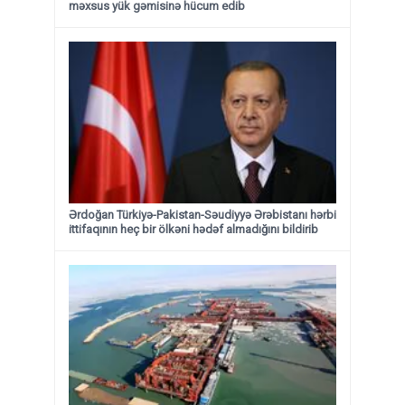
məxsus yük gəmisinə hücum edib
Ərdoğan Türkiyə-Pakistan-Səudiyyə Ərəbistanı hərbi
ittifaqının heç bir ölkəni hədəf almadığını bildirib