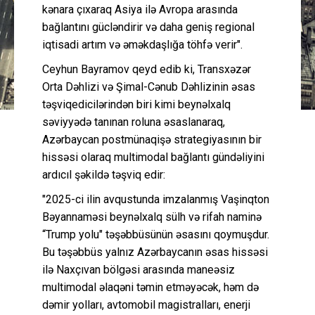
kənara çıxaraq Asiya ilə Avropa arasında
bağlantını gücləndirir və daha geniş regional
iqtisadi artım və əməkdaşlığa töhfə verir".
Ceyhun Bayramov qeyd edib ki, Transxəzər
Orta Dəhlizi və Şimal-Cənub Dəhlizinin əsas
təşviqedicilərindən biri kimi beynəlxalq
səviyyədə tanınan roluna əsaslanaraq,
Azərbaycan postmünaqişə strategiyasının bir
hissəsi olaraq multimodal bağlantı gündəliyini
ardıcıl şəkildə təşviq edir:
"2025-ci ilin avqustunda imzalanmış Vaşinqton
Bəyannaməsi beynəlxalq sülh və rifah naminə
“Trump yolu" təşəbbüsünün əsasını qoymuşdur.
Bu təşəbbüs yalnız Azərbaycanın əsas hissəsi
ilə Naxçıvan bölgəsi arasında maneəsiz
multimodal əlaqəni təmin etməyəcək, həm də
dəmir yolları, avtomobil magistralları, enerji