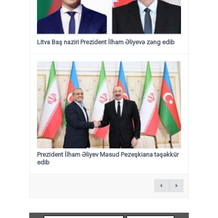
Litva Baş naziri Prezident İlham Əliyevə zəng edib
Prezident İlham Əliyev Məsud Pezeşkiana təşəkkür
edib