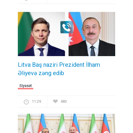
Litva Baş naziri Prezident İlham
Əliyevə zəng edib
Siyasət
11:29
483