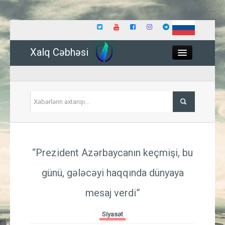
Xalq Cəbhəsi
Close
Siyasət
“Prezident Azərbaycanın keçmişi, bu
İqtisadiyyat
günü, gələcəyi haqqında dünyaya
Dünya
mesaj verdi”
Hadisə
Siyasət