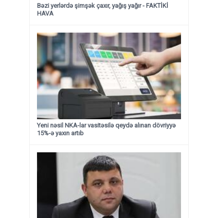
Bəzi yerlərdə şimşək çaxır, yağış yağır - FAKTİKİ
HAVA
Yeni nəsil NKA-lar vasitəsilə qeydə alınan dövriyyə
15%-ə yaxın artıb