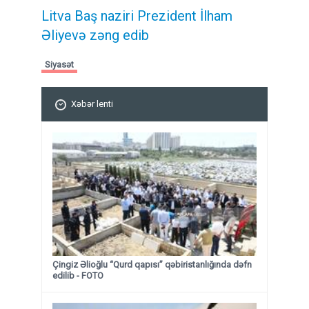
Litva Baş naziri Prezident İlham
Əliyevə zəng edib
Siyasət
Xəbər lenti
Çingiz Əlioğlu “Qurd qapısı” qəbiristanlığında dəfn
edilib
- FOTO