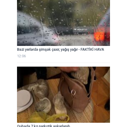
Bəzi yerlərdə şimşək çaxır, yağış yağır - FAKTİKİ HAVA
12:06
Qubada 7 kq narkotik aşkarlanıb