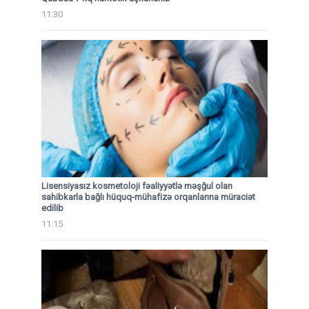
11:30
Lisensiyasız kosmetoloji fəaliyyətlə məşğul olan
sahibkarla bağlı hüquq-mühafizə orqanlarına müraciət
edilib
11:15