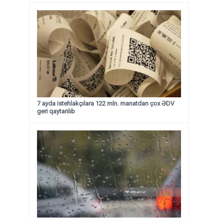
7 ayda istehlakçılara 122 mln. manatdan çox ƏDV
geri qaytarılıb