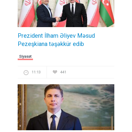
Prezident İlham Əliyev Məsud
Pezeşkiana təşəkkür edib
Siyasət
11:13
441