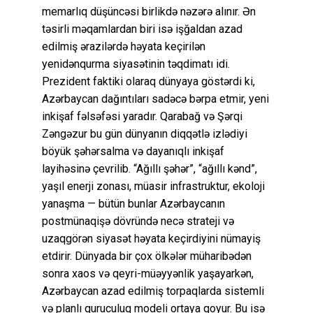
memarlıq düşüncəsi birlikdə nəzərə alınır. Ən
təsirli məqamlardan biri isə işğaldan azad
edilmiş ərazilərdə həyata keçirilən
yenidənqurma siyasətinin təqdimatı idi.
Prezident faktiki olaraq dünyaya göstərdi ki,
Azərbaycan dağıntıları sadəcə bərpa etmir, yeni
inkişaf fəlsəfəsi yaradır. Qarabağ və Şərqi
Zəngəzur bu gün dünyanın diqqətlə izlədiyi
böyük şəhərsalma və dayanıqlı inkişaf
layihəsinə çevrilib. “Ağıllı şəhər”, “ağıllı kənd”,
yaşıl enerji zonası, müasir infrastruktur, ekoloji
yanaşma — bütün bunlar Azərbaycanın
postmünaqişə dövründə necə strateji və
uzaqgörən siyasət həyata keçirdiyini nümayiş
etdirir. Dünyada bir çox ölkələr müharibədən
sonra xaos və qeyri-müəyyənlik yaşayarkən,
Azərbaycan azad edilmiş torpaqlarda sistemli
və planlı quruculuq modeli ortaya qoyur. Bu isə