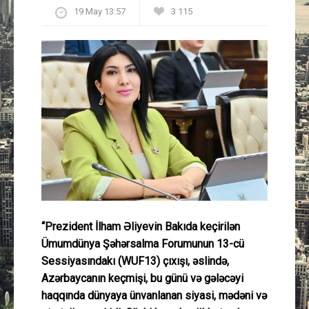
19 May 13:57
3 115
Güney Azərbaycan
Mədəniyyət
Müsahibə
İdman
Layihə
Gündəm
“Prezident İlham Əliyevin Bakıda keçirilən
Cəmiyyət
Ümumdünya Şəhərsalma Forumunun 13-cü
Sessiyasındakı (WUF13) çıxışı, əslində,
Peşə etikası
Azərbaycanın keçmişi, bu günü və gələcəyi
haqqında dünyaya ünvanlanan siyasi, mədəni və
Əlaqə