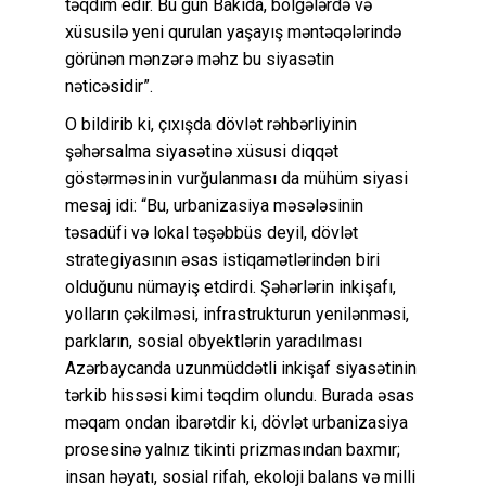
təqdim edir. Bu gün Bakıda, bölgələrdə və
xüsusilə yeni qurulan yaşayış məntəqələrində
görünən mənzərə məhz bu siyasətin
nəticəsidir”.
O bildirib ki, çıxışda dövlət rəhbərliyinin
şəhərsalma siyasətinə xüsusi diqqət
göstərməsinin vurğulanması da mühüm siyasi
mesaj idi: “Bu, urbanizasiya məsələsinin
təsadüfi və lokal təşəbbüs deyil, dövlət
strategiyasının əsas istiqamətlərindən biri
olduğunu nümayiş etdirdi. Şəhərlərin inkişafı,
yolların çəkilməsi, infrastrukturun yenilənməsi,
parkların, sosial obyektlərin yaradılması
Azərbaycanda uzunmüddətli inkişaf siyasətinin
tərkib hissəsi kimi təqdim olundu. Burada əsas
məqam ondan ibarətdir ki, dövlət urbanizasiya
prosesinə yalnız tikinti prizmasından baxmır;
insan həyatı, sosial rifah, ekoloji balans və milli