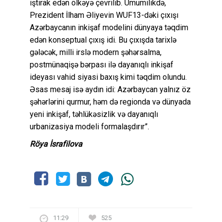
iştirak edən ölkəyə çevrilib. Ümumilikdə,
Prezident İlham Əliyevin WUF13-dəki çıxışı
Azərbaycanın inkişaf modelini dünyaya təqdim
edən konseptual çıxış idi. Bu çıxışda tarixlə
gələcək, milli irslə modern şəhərsalma,
postmünaqişə bərpası ilə dayanıqlı inkişaf
ideyası vahid siyasi baxış kimi təqdim olundu.
Əsas mesaj isə aydın idi: Azərbaycan yalnız öz
şəhərlərini qurmur, həm də regionda və dünyada
yeni inkişaf, təhlükəsizlik və dayanıqlı
urbanizasiya modeli formalaşdırır”.
Röya İsrafilova
11:29
525