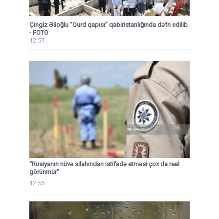
Çingiz Əlioğlu “Qurd qapısı” qəbiristanlığında dəfn edilib
- FOTO
12:57
“Rusiyanın nüvə silahından istifadə etməsi çox da real
görünmür”
12:55