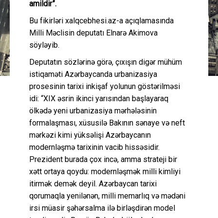
amildir”.
Bu fikirləri xalqcebhesi.az-a açıqlamasında
Milli Məclisin deputatı Elnarə Akimova
söyləyib.
Deputatın sözlərinə görə, çıxışın digər mühüm
istiqaməti Azərbaycanda urbanizasiya
prosesinin tarixi inkişaf yolunun göstərilməsi
idi: “XIX əsrin ikinci yarısından başlayaraq
ölkədə yeni urbanizasiya mərhələsinin
formalaşması, xüsusilə Bakının sənaye və neft
mərkəzi kimi yüksəlişi Azərbaycanın
modernləşmə tarixinin vacib hissəsidir.
Prezident burada çox incə, amma strateji bir
xətt ortaya qoydu: modernləşmək milli kimliyi
itirmək demək deyil. Azərbaycan tarixi
qorumaqla yenilənən, milli memarlıq və mədəni
irsi müasir şəhərsalma ilə birləşdirən model