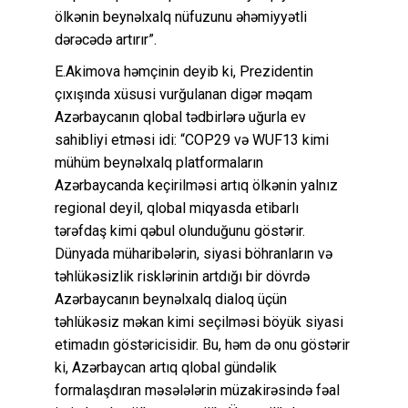
ölkənin beynəlxalq nüfuzunu əhəmiyyətli
dərəcədə artırır”.
E.Akimova həmçinin deyib ki, Prezidentin
çıxışında xüsusi vurğulanan digər məqam
Azərbaycanın qlobal tədbirlərə uğurla ev
sahibliyi etməsi idi: “COP29 və WUF13 kimi
mühüm beynəlxalq platformaların
Azərbaycanda keçirilməsi artıq ölkənin yalnız
regional deyil, qlobal miqyasda etibarlı
tərəfdaş kimi qəbul olunduğunu göstərir.
Dünyada müharibələrin, siyasi böhranların və
təhlükəsizlik risklərinin artdığı bir dövrdə
Azərbaycanın beynəlxalq dialoq üçün
təhlükəsiz məkan kimi seçilməsi böyük siyasi
etimadın göstəricisidir. Bu, həm də onu göstərir
ki, Azərbaycan artıq qlobal gündəlik
formalaşdıran məsələlərin müzakirəsində fəal