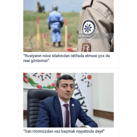
“Rusiyanın nüvə silahından istifadə etməsi çox da
real görünmür”
“İran Hörmüzdən vaz keçmək niyyətində deyil”