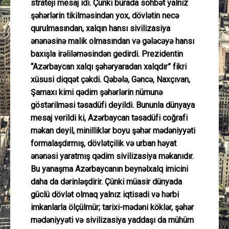
strateji mesaj idi. Çünki burada söhbət yalnız
şəhərlərin tikilməsindən yox, dövlətin necə
qurulmasından, xalqın hansı sivilizasiya
ənənəsinə malik olmasından və gələcəyə hansı
baxışla irəliləməsindən gedirdi. Prezidentin
“Azərbaycan xalqı şəhəryaradan xalqdır” fikri
xüsusi diqqət çəkdi. Qəbələ, Gəncə, Naxçıvan,
Şamaxı kimi qədim şəhərlərin nümunə
göstərilməsi təsadüfi deyildi. Bununla dünyaya
mesaj verildi ki, Azərbaycan təsadüfi coğrafi
məkan deyil, minilliklər boyu şəhər mədəniyyəti
formalaşdırmış, dövlətçilik və urban həyat
ənənəsi yaratmış qədim sivilizasiya məkanıdır.
Bu yanaşma Azərbaycanın beynəlxalq imicini
daha da dərinləşdirir. Çünki müasir dünyada
güclü dövlət olmaq yalnız iqtisadi və hərbi
imkanlarla ölçülmür; tarixi-mədəni köklər, şəhər
mədəniyyəti və sivilizasiya yaddaşı da mühüm