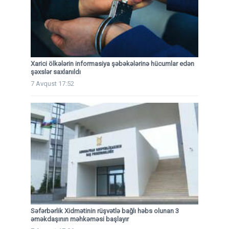
Xarici ölkələrin informasiya şəbəkələrinə hücumlar edən
şəxslər saxlanıldı
7 Avqust 17:52
Səfərbərlik Xidmətinin rüşvətlə bağlı həbs olunan 3
əməkdaşının məhkəməsi başlayır