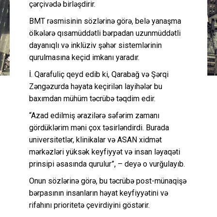
çərçivədə birləşdirir.
BMT rəsmisinin sözlərinə görə, belə yanaşma
ölkələrə qısamüddətli bərpadan uzunmüddətli
dayanıqlı və inklüziv şəhər sistemlərinin
qurulmasına keçid imkanı yaradır.
İ. Qarafuliç qeyd edib ki, Qarabağ və Şərqi
Zəngəzurda həyata keçirilən layihələr bu
baxımdan mühüm təcrübə təqdim edir.
“Azad edilmiş ərazilərə səfərim zamanı
gördüklərim məni çox təsirləndirdi. Burada
universitetlər, klinikalar və ASAN xidmət
mərkəzləri yüksək keyfiyyət və insan ləyaqəti
prinsipi əsasında qurulur”, – deyə o vurğulayıb.
Onun sözlərinə görə, bu təcrübə post-münaqişə
bərpasının insanların həyat keyfiyyətini və
rifahını prioritetə çevirdiyini göstərir.