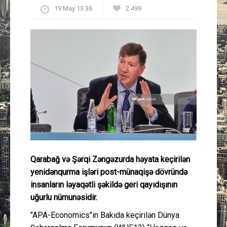
19 May 13:36
2 499
Güney Azərbaycan
Mədəniyyət
Müsahibə
İdman
Layihə
Gündəm
Qarabağ və Şərqi Zəngəzurda həyata keçirilən
Cəmiyyət
yenidənqurma işləri post-münaqişə dövründə
insanların ləyaqətli şəkildə geri qayıdışının
Peşə etikası
uğurlu nümunəsidir.
"APA-Economics"in Bakıda keçirilən Dünya
Əlaqə