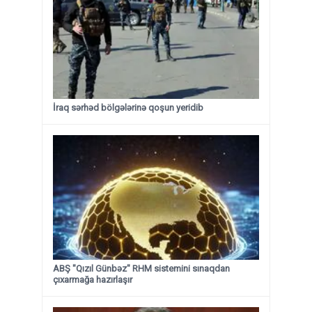
İraq sərhəd bölgələrinə qoşun yeridib
ABŞ "Qızıl Günbəz" RHM sistemini sınaqdan
çıxarmağa hazırlaşır