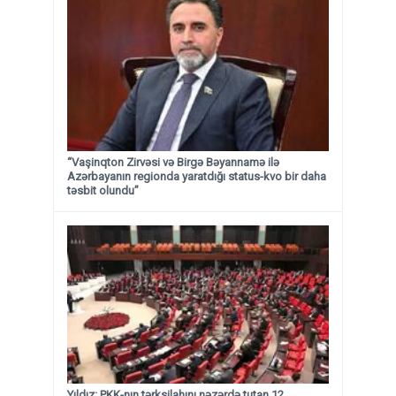
“Vaşinqton Zirvəsi və Birgə Bəyannamə ilə
Azərbayanın regionda yaratdığı status-kvo bir daha
təsbit olundu”
Yıldız: PKK-nın tərksilahını nəzərdə tutan 12