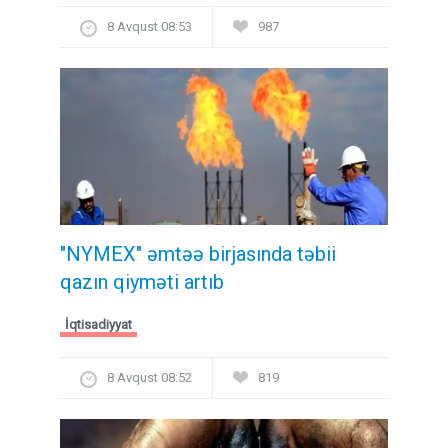
8 Avqust 08:53
987
"NYMEX" əmtəə birjasında təbii
qazın qiyməti artıb
İqtisadiyyat
8 Avqust 08:52
819