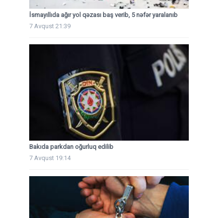
İsmayıllıda ağır yol qəzası baş verib, 5 nəfər yaralanıb
7 Avqust 21:39
Bakıda parkdan oğurluq edilib
7 Avqust 19:14