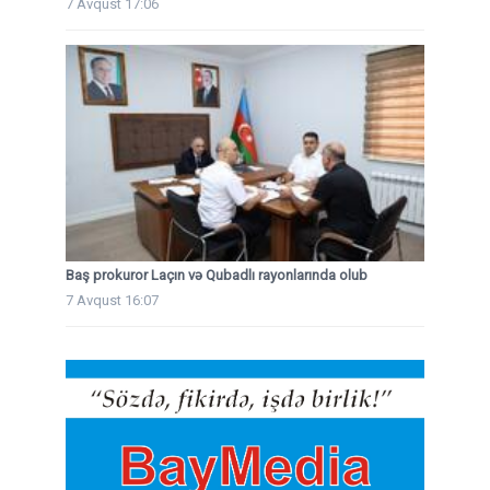
7 Avqust 17:06
Baş prokuror Laçın və Qubadlı rayonlarında olub
7 Avqust 16:07