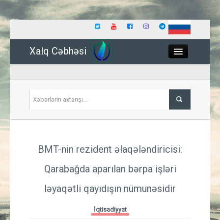
Xalq Cəbhəsi
Close
Siyasət
BMT-nin rezident əlaqələndiricisi:
İqtisadiyyat
Qarabağda aparılan bərpa işləri
Dünya
ləyaqətli qayıdışın nümunəsidir
Hadisə
İqtisadiyyat