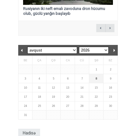
Rusiyanın iki neft emalı zavoduna dron hücumu
olub, güclü yanğın başlayıb
BE
ÇA
ÇƏ
CA
CÜ
ŞƏ
BZ
1
2
3
4
5
6
7
8
9
10
11
12
13
14
15
16
17
18
19
20
21
22
23
24
25
26
27
28
29
30
31
Hadisə