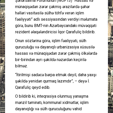
Şəhərsalma Forumunun (WUF13) “Həssas və
münaqişədən zərər çəkmiş ərazilərdə şəhər
həlləri vasitəsilə sülhə töhfə verən iqlim
fəaliyyəti” adlı sessiyasından verdiyi məlumata
görə, bunu BMT-nin Azərbaycandakı müvəqqəti
rezident əlaqələndiricisi İqor Qarafuliç bildirib.
Onun sözlərinə görə, iqlim fəaliyyəti, sülh
quruculuğu və dayanıqlı urbanizasiya xüsusilə
həssas və münaqişədən zərər çəkmiş ölkələrdə
bir-birindən ayrı şəkildə nəzərdən keçirilə
bilməz.
“İtirilmişi sadəcə bərpa etmək deyil, daha yaxşı
şəkildə yenidən qurmaq lazımdır”, – deyə İ.
Qarafuliç qeyd edib.
O bildirib ki, inteqrasiya olunmuş yanaşma
mənzil təminatı, kommunal xidmətlər, iqlim
dayanıqlığı və sülh quruculuğunu vahid