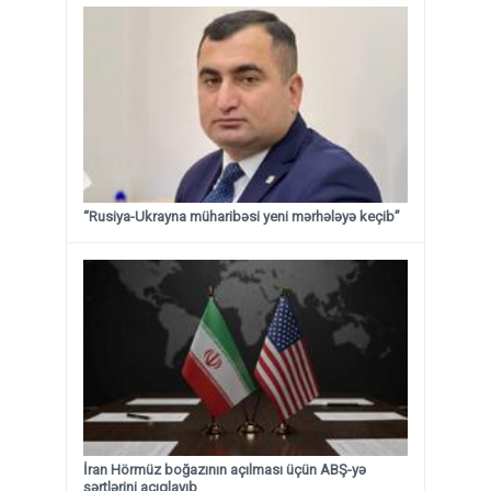
“Rusiya-Ukrayna müharibəsi yeni mərhələyə keçib”
İran Hörmüz boğazının açılması üçün ABŞ-yə
şərtlərini açıqlayıb