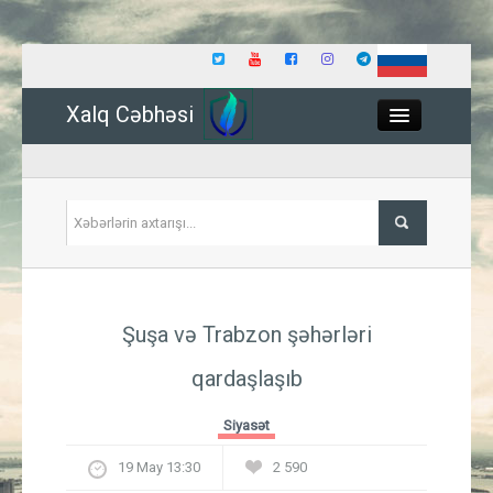
Xalq Cəbhəsi
Close
Siyasət
Şuşa və Trabzon şəhərləri
İqtisadiyyat
qardaşlaşıb
Dünya
Siyasət
Hadisə
19 May 13:30
2 590