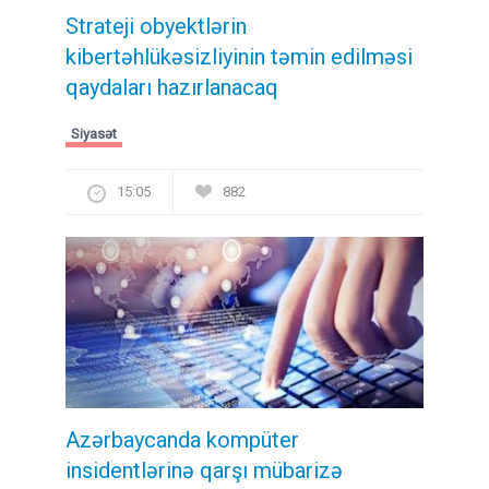
Strateji obyektlərin
kibertəhlükəsizliyinin təmin edilməsi
qaydaları hazırlanacaq
Siyasət
15:05
882
Azərbaycanda kompüter
insidentlərinə qarşı mübarizə