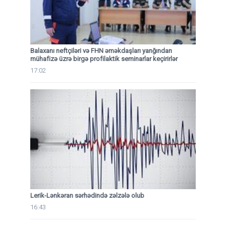
Balaxanı neftçiləri və FHN əməkdaşları yanğından
mühafizə üzrə birgə profilaktik seminarlar keçirirlər
17:02
Lerik-Lənkəran sərhədində zəlzələ olub
16:43