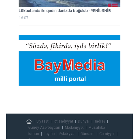
Lökbatanda iki qadın dənizdə boğulub - YENİLƏNİB
16:07
Siyasət
İqtisadiyyat
Dünya
Hadisə
Güney Azərbaycan
Mədəniyyət
Müsahibə
İdman
Layihə
Ədəbiyyat
Gündəm
Cəmiyyət