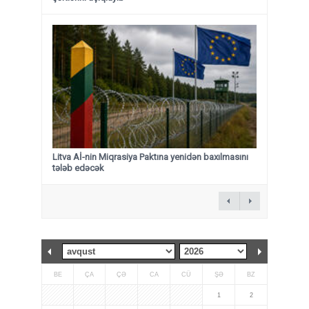
Litva Aİ-nin Miqrasiya Paktına yenidən baxılmasını
tələb edəcək
BE
ÇA
ÇƏ
CA
CÜ
ŞƏ
BZ
1
2