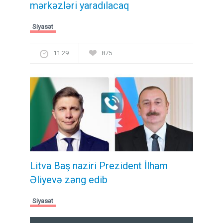
mərkəzləri yaradılacaq
Siyasət
11:29
875
Litva Baş naziri Prezident İlham
Əliyevə zəng edib
Siyasət