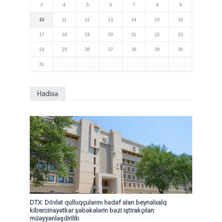
3
4
5
6
7
8
9
10
11
12
13
14
15
16
17
18
19
20
21
22
23
24
25
26
27
28
29
30
31
Hadisə
DTX: Dövlət qulluqçularını hədəf alan beynəlxalq
kibercinayətkar şəbəkələrin bəzi iştirakçıları
müəyyənləşdirilib