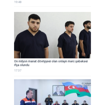
19:48
On milyon manat dövriyyəsi olan onlayn mərc şəbəkəsi
ifşa olundu
17:37