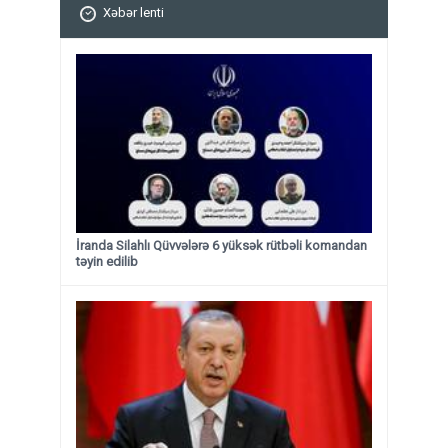
Xəbər lenti
İranda Silahlı Qüvvələrə 6 yüksək rütbəli komandan
təyin edilib