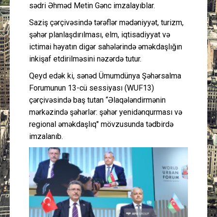
sədri Əhməd Metin Gənc imzalayıblar.
Saziş çərçivəsində tərəflər mədəniyyət, turizm,
şəhər planlaşdırılması, elm, iqtisadiyyat və
ictimai həyatın digər sahələrində əməkdaşlığın
inkişaf etdirilməsini nəzərdə tutur.
Qeyd edək ki, sənəd Ümumdünya Şəhərsalma
Forumunun 13-cü sessiyası (WUF13)
çərçivəsində baş tutan “Əlaqələndirmənin
mərkəzində şəhərlər: şəhər yenidənqurması və
regional əməkdaşlıq" mövzusunda tədbirdə
imzalanıb.