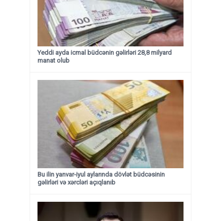
Yeddi ayda icmal büdcənin gəlirləri 28,8 milyard
manat olub
Bu ilin yanvar-iyul aylarında dövlət büdcəsinin
gəlirləri və xərcləri açıqlanıb