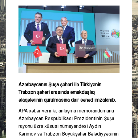
Güney Azərbaycan
Mədəniyyət
Müsahibə
İdman
Layihə
Azərbaycanın Şuşa şəhəri ilə Türkiyənin
Gündəm
Trabzon şəhəri arasında əməkdaşlıq
əlaqələrinin qurulmasına dair sənəd imzalanıb.
Cəmiyyət
APA xəbər verir ki, anlaşma memorandumunu
Peşə etikası
Azərbaycan Respublikası Prezidentinin Şuşa
rayonu üzrə xüsusi nümayəndəsi Aydın
Kərimov və Trabzon Böyükşəhər Bələdiyyəsinin
Əlaqə