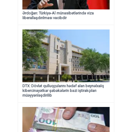
Ərdoğan: Türkiyə-Aİ münasibətlərində viza
liberallaşdırılması vacibdir
DTX: Dövlət qulluqçularını hədəf alan beynəlxalq
kibercinayətkar şəbəkələrin bəzi iştirakçıları
müəyyənləşdirilib