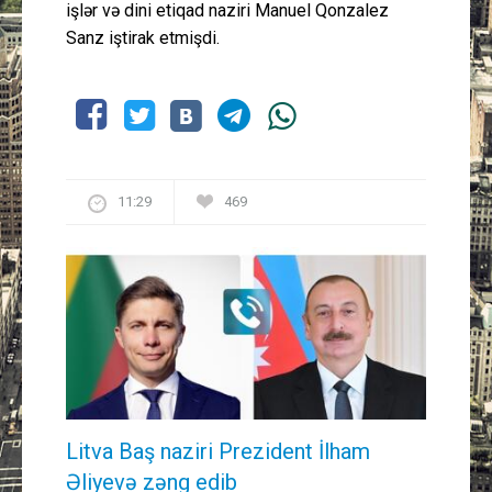
işlər və dini etiqad naziri Manuel Qonzalez
Sanz iştirak etmişdi.
11:29
469
Litva Baş naziri Prezident İlham
Əliyevə zəng edib