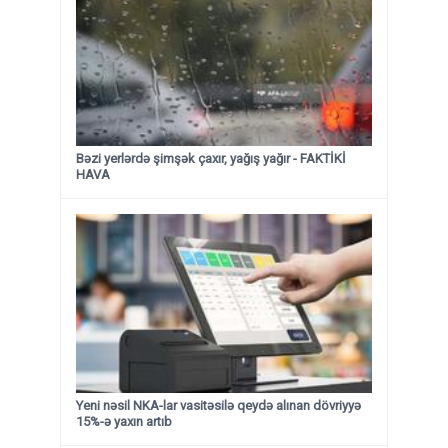
Bəzi yerlərdə şimşək çaxır, yağış yağır - FAKTİKİ
HAVA
Yeni nəsil NKA-lar vasitəsilə qeydə alınan dövriyyə
15%-ə yaxın artıb