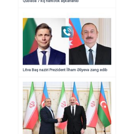
Qubada 7 kq narkotik aşkarlanıb
Litva Baş naziri Prezident İlham Əliyevə zəng edib