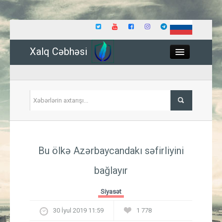
Xalq Cəbhəsi
Close
Siyasət
Bu ölkə Azərbaycandakı səfirliyini
İqtisadiyyat
bağlayır
Dünya
Siyasət
Hadisə
30 İyul 2019 11:59
1 778