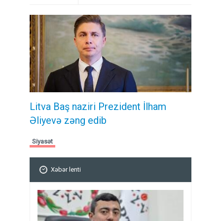
Litva Baş naziri Prezident İlham
Əliyevə zəng edib
Siyasət
Xəbər lenti