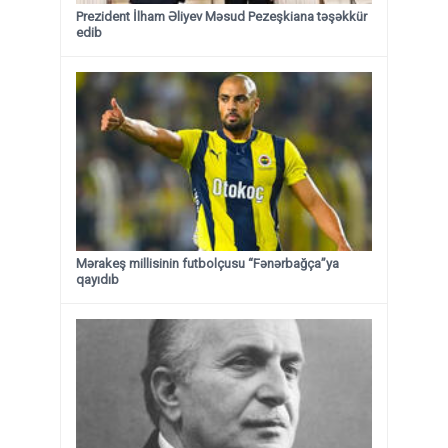
Prezident İlham Əliyev Məsud Pezeşkiana təşəkkür
edib
Mərakeş millisinin futbolçusu “Fənərbağça”ya
qayıdıb