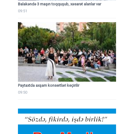
Balakəndə 3 maşın toqquşub, xəsarət alanlar var
09:51
Paytaxtda axşam konsertləri keçirilir
09:50