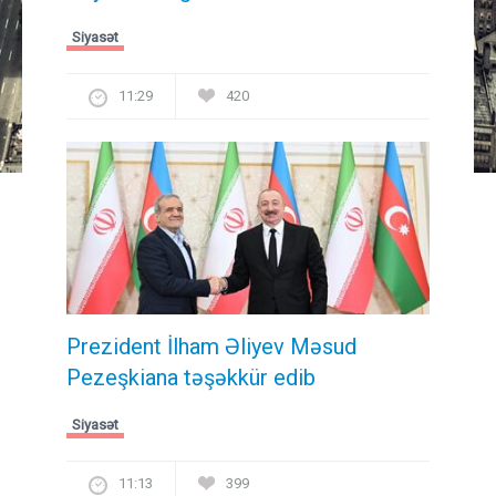
Siyasət
11:29
420
Prezident İlham Əliyev Məsud
Pezeşkiana təşəkkür edib
Siyasət
11:13
399