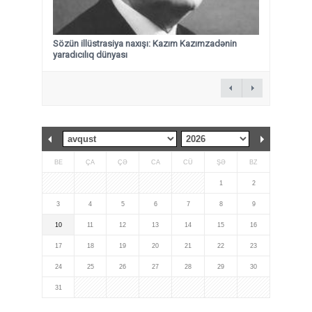
Sözün illüstrasiya naxışı: Kazım Kazımzadənin
yaradıcılıq dünyası
BE
ÇA
ÇƏ
CA
CÜ
ŞƏ
BZ
1
2
3
4
5
6
7
8
9
10
11
12
13
14
15
16
17
18
19
20
21
22
23
24
25
26
27
28
29
30
31