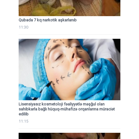
Qubada 7 kq narkotik aşkarlanıb
11:30
Lisensiyasız kosmetoloji fəaliyyətlə məşğul olan
sahibkarla bağlı hüquq-mühafizə orqanlarına müraciət
edilib
11:15