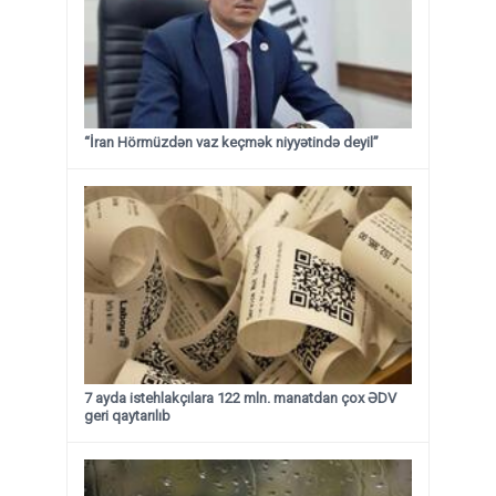
“İran Hörmüzdən vaz keçmək niyyətində deyil”
7 ayda istehlakçılara 122 mln. manatdan çox ƏDV
geri qaytarılıb