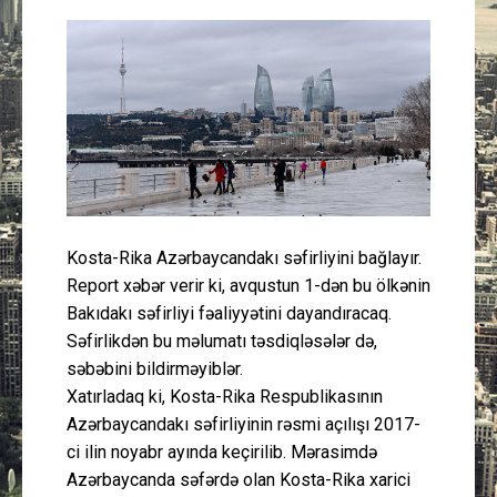
Güney Azərbaycan
Mədəniyyət
Müsahibə
İdman
Layihə
Kosta-Rika Azərbaycandakı səfirliyini bağlayır.
Report xəbər verir ki, avqustun 1-dən bu ölkənin
Gündəm
Bakıdakı səfirliyi fəaliyyətini dayandıracaq.
Səfirlikdən bu məlumatı təsdiqləsələr də,
Cəmiyyət
səbəbini bildirməyiblər.
Xatırladaq ki, Kosta-Rika Respublikasının
Azərbaycandakı səfirliyinin rəsmi açılışı 2017-
Peşə etikası
ci ilin noyabr ayında keçirilib. Mərasimdə
Azərbaycanda səfərdə olan Kosta-Rika xarici
Əlaqə