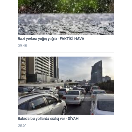
Bəzi yerlərə yağış yağıb - FAKTİKİ HAVA
09:48
Bakıda bu yollarda sıxlıq var - SİYAHI
08:51