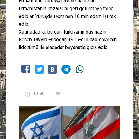
Ermənistan-Türkiyə protokollarından
Ermənistanın imzalarını geri götürməyə tələb
ediblər. Yürüşdə təxminən 10 min adam iştirak
edib.
Xatırladaq ki, bu gün Türkiyənin baş naziri
Rəcəb Tayyib Ərdoğan 1915-ci il hadisələrinin
ildönümü ilə əlaqədar bəyanatla çıxış edib.
10:58
0