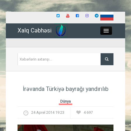
Xalq Cəbhəsi
Close
Siyasət
İrəvanda Türkiyə bayrağı yandırılıb
İqtisadiyyat
Dünya
Dünya
24 Aprel 2014 19:23
4 697
Hadisə