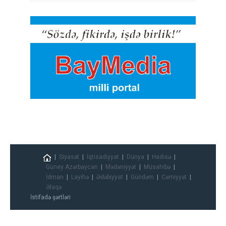
Siyasət
İqtisadiyyat
Dünya
Hadisə
Güney Azərbaycan
Mədəniyyət
Müsahibə
İdman
Layihə
Ədəbiyyat
Gündəm
Cəmiyyət
Əlaqə
İstifadə şərtləri