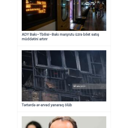
ADY Bakı–Tbilisi–Bakı marşrutu üzrə bilet satış
müddətini artırır
Tərtərdə ər-arvad yanaraq ölüb