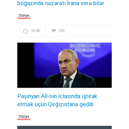
boğazında nəzarəti İrana verə bilər
Dünya
10:49
252
Paşinyan Aİİ-nin iclasında iştirak
etmək üçün Qırğızıstana gedib
Dünya