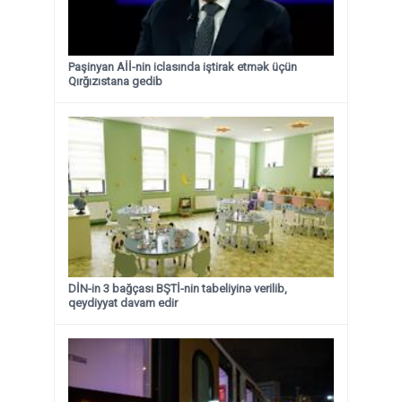
Paşinyan Aİİ-nin iclasında iştirak etmək üçün
Qırğızıstana gedib
DİN-in 3 bağçası BŞTİ-nin tabeliyinə verilib,
qeydiyyat davam edir