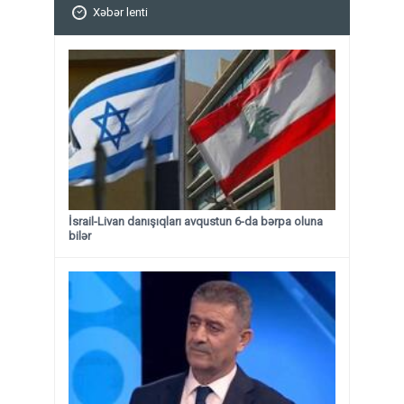
Xəbər lenti
İsrail-Livan danışıqları avqustun 6-da bərpa oluna
bilər