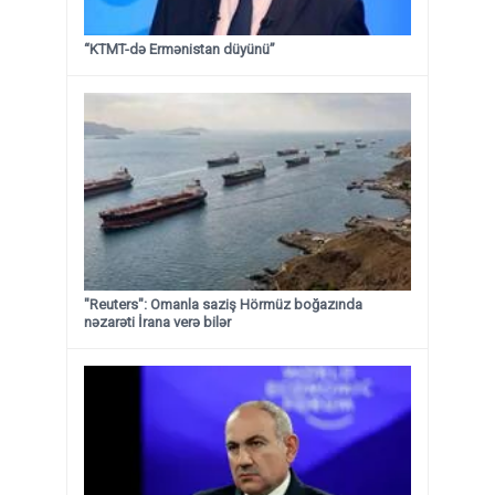
“KTMT-də Ermənistan düyünü”
"Reuters": Omanla saziş Hörmüz boğazında
nəzarəti İrana verə bilər