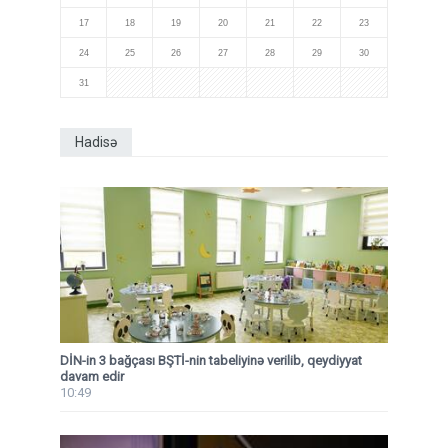
17
18
19
20
21
22
23
24
25
26
27
28
29
30
31
Hadisə
DİN-in 3 bağçası BŞTİ-nin tabeliyinə verilib, qeydiyyat
davam edir
10:49