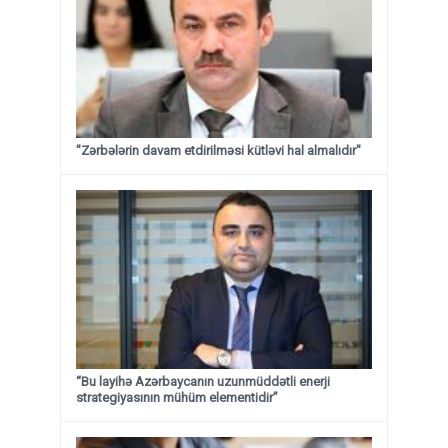
"Zərbələrin davam etdirilməsi kütləvi hal almalıdır"
“Bu layihə Azərbaycanın uzunmüddətli enerji
strategiyasının mühüm elementidir”