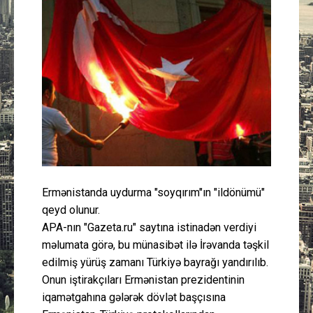
Güney Azərbaycan
Mədəniyyət
Müsahibə
İdman
Layihə
Ermənistanda uydurma "soyqırım"ın "ildönümü"
Gündəm
qeyd olunur.
APA-nın "Gazeta.ru" saytına istinadən verdiyi
Cəmiyyət
məlumata görə, bu münasibət ilə İrəvanda təşkil
edilmiş yürüş zamanı Türkiyə bayrağı yandırılıb.
Peşə etikası
Onun iştirakçıları Ermənistan prezidentinin
iqamətgahına gələrək dövlət başçısına
Əlaqə