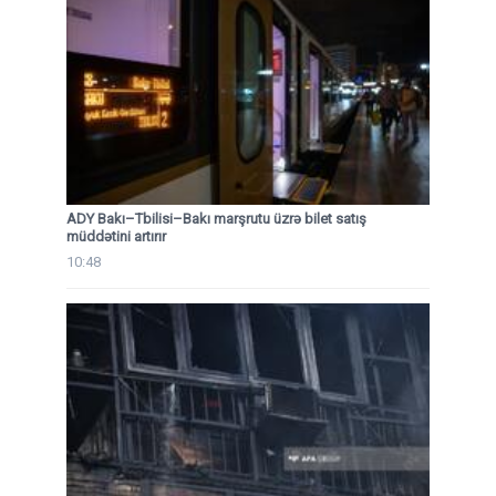
ADY Bakı–Tbilisi–Bakı marşrutu üzrə bilet satış
müddətini artırır
10:48