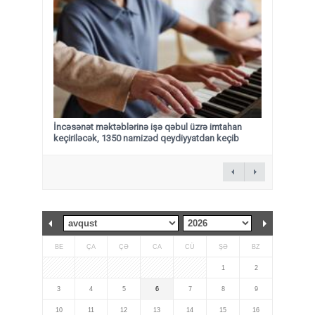
İncəsənət məktəblərinə işə qəbul üzrə imtahan
keçiriləcək, 1350 namizəd qeydiyyatdan keçib
BE
ÇA
ÇƏ
CA
CÜ
ŞƏ
BZ
1
2
3
4
5
6
7
8
9
10
11
12
13
14
15
16