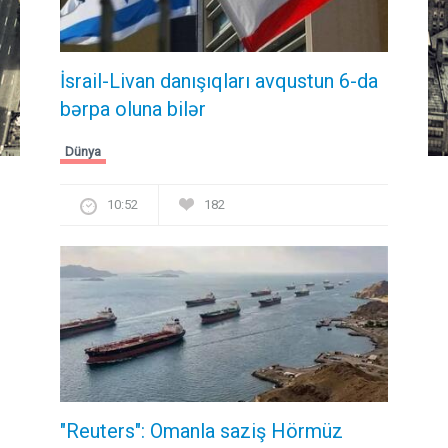
İsrail-Livan danışıqları avqustun 6-da
bərpa oluna bilər
Dünya
10:52
182
"Reuters": Omanla saziş Hörmüz