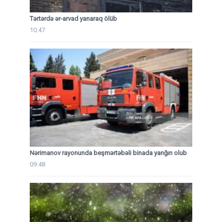
Tərtərdə ər-arvad yanaraq ölüb
10:47
Nərimanov rayonunda beşmərtəbəli binada yanğın olub
09:48