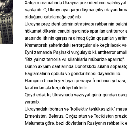
Xalqa müraciətində Ukrayna prezidentinin səlahiyyətl
səslənib. O, Ukraynaya qarşı düşmənçiliyi dayandırma
olduğunu xatırlamağa çağırıb.
Ukrayna prezident administrasiyası rəhbərinin səlahi
hökumət ölkənin cənubi-şərqində aparılan antiterror ə
arasında itkinin qarşısını almaq üçün qoşunları yerit
Kramatorsk şəhərindəki terrorçular ələ keçiriləcək v
Eyni zamanda Paşinski vurğulayıb ki, antiterror əməli
"Biz yalnız terrorla və silahlılarla mübarizə aparırıq".
Dünən axşam saatlarında Donetskdə silahlı separatçıl
Bağlamaların qəbulu və göndərilməsi dayandırılıb.
Həmçinin binada yerləşən pensiya fondunun şöbəsi, əh
tərəfindən ələ keçirildiyi bildirilir.
Qeyd edək ki, Ukraynada vəziyyət günü-gündən gərginl
yaranıb.
Ukraynadakı böhran və "kollektiv təhlükəsizlik" məsə
Ermənistan, Belarus, Qırğızıstan və Tacikistan prezi
Məlumata görə, bəzi dövlətlərin Rusiyanın rəhbərlik 