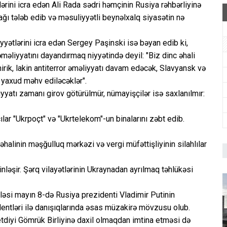
ərini icra edən Ali Rada sədri həmçinin Rusiya rəhbərliyinə
ğı tələb edib və məsuliyyətli beynəlxalq siyasətin nə
yyətlərini icra edən Sergey Paşinski isə bəyan edib ki,
məliyyatını dayandırmaq niyyətində deyil: "Biz dinc əhali
mirik, lakin antiterror əməliyyatı davam edəcək, Slavyansk və
ə yaxud məhv ediləcəklər".
yyatı zamanı girov götürülmür, nümayişçilər isə saxlanılmır:
ar "Ukrpoçt" və "Ukrtelekom"-un binalarını zəbt edib.
alinin məşğulluq mərkəzi və vergi müfəttişliyinin silahlılar
əşir. Şərq vilayətlərinin Ukraynadan ayrılmaq təhlükəsi
ləsi mayın 8-də Rusiya prezidenti Vladimir Putinin
dentləri ilə danışıqlarında əsas müzakirə mövzusu olub.
etdiyi Gömrük Birliyinə daxil olmaqdan imtina etməsi də