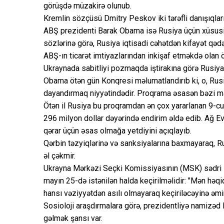
görüşdə müzakirə olunub.
Kremlin sözçüsü Dmitry Peskov iki tərəfli danışıqları
ABŞ prezidenti Barak Obama isə Rusiya üçün xüsusi t
sözlərinə görə, Rusiya iqtisadi cəhətdən kifayət qədər
ABŞ-ın ticarət imtiyazlarından inkişaf etməkdə olan ö
Ukraynada sabitliyi pozmaqda iştirakına görə Rusiya
Obama ötən gün Konqresi məlumatlandırıb ki, o, Rus
dayandırmaq niyyətindədir. Proqrama əsasən bəzi mə
Ötən il Rusiya bu proqramdan ən çox yararlanan 9-c
296 milyon dollar dəyərində endirim əldə edib. Ağ Ev 
qərar üçün əsas olmağa yetdiyini açıqlayıb.
Qərbin təzyiqlərinə və sanksiyalarına baxmayaraq, 
əl çəkmir.
Ukrayna Mərkəzi Seçki Komissiyasının (MSK) sədri Mi
mayın 25-də istənilən halda keçirilməlidir: "Mən həqi
hansı vəziyyətdən asılı olmayaraq keçiriləcəyinə əm
Sosioloji araşdırmalara görə, prezidentliyə namizəd 
gəlmək şansı var.