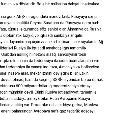
kimi nüvə dövlətidir. Belə bir müharibə dəhşətli nəticələrə
rinə görə, ABŞ-ın regiondakı manevrlərilə Rusiyaya qarşı
"nun siyasi analitiki Ceyms Sarafano da Rusiyaya qarşı hərbi
ifaqı, xüsusilə qurumda söz sahibi olan Almaniya da Rusiya
 diplomatik təzyiq və iqtisadi sanksiyalar qalır.
usiyanı dayandırmaq üçün əsas kart iqtisadi sanksiyalardır. Ağ
liderləri Rusiya ilə iqtisadi əməkdaşlığın tamamilə
n Qərbdən asılılığını nəzərə alsaq, sanksiyalar təsir
itə ölkələrinin də federasiya ilə ciddi ticari əlaqələri var.
an federasiya ilə yanaşı İngiltərə, Almaniya və Hollandiya
ləri nəzərə alsa, mexanizmini dəyişdirə bilər. Lakin
b dövlət olmaq, həm də keçmiş SSRİ-ni yenidən bərpa etmək
 sektorunu 600 milyard dollarlıq modernizasiya etməyi
lmadan mümkün deyil. Çünki Rusiya iqtisadiyyatı tamamilə
didlərini ciddiyə almaya bilər. Putin Avropanın Rusiya
slardan asılılıq var. Proseslər daha ciddiyə getsə, Moskva
 enerji balansından Avropaya neft-qaz tədarük edəcəyi