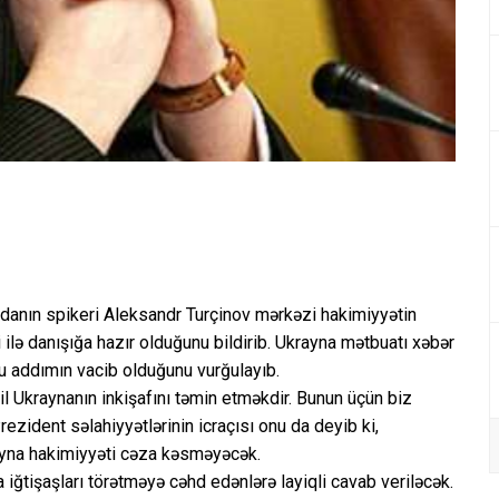
adanın spikeri Aleksandr Turçinov mərkəzi hakimiyyətin
i ilə danışığa hazır olduğunu bildirib. Ukrayna mətbuatı xəbər
 bu addımın vacib olduğunu vurğulayıb.
il Ukraynanın inkişafını təmin etməkdir. Bunun üçün biz
ezident səlahiyyətlərinin icraçısı onu da deyib ki,
rayna hakimiyyəti cəza kəsməyəcək.
 iğtişaşları törətməyə cəhd edənlərə layiqli cavab veriləcək.