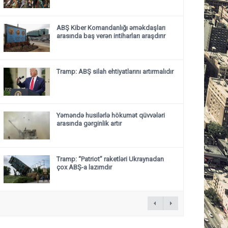
ABŞ Kiber Komandanlığı əməkdaşları
arasında baş verən intiharları araşdırır
Tramp: ABŞ silah ehtiyatlarını artırmalıdır
Yəməndə husilərlə hökumət qüvvələri
arasında gərginlik artır
Tramp: “Patriot” raketləri Ukraynadan
çox ABŞ-a lazımdır