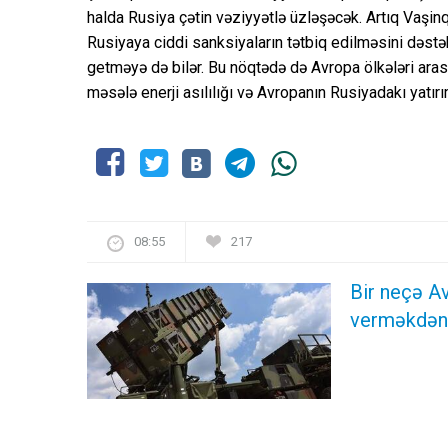
halda Rusiya çətin vəziyyətlə üzləşəcək. Artıq Vaşin
Rusiyaya ciddi sanksiyaların tətbiq edilməsini dəstə
getməyə də bilər. Bu nöqtədə də Avropa ölkələri ar
məsələ enerji asılılığı və Avropanın Rusiyadakı yatırım
08:55
217
Bir neçə Av
verməkdən 