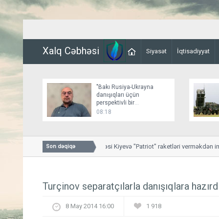
Xalq Cəbhəsi
Siyasət
İqtisadiyyat
"Bakı Rusiya-Ukrayna
danışıqları üçün
perspektivli bir
platformadır"
08:18
Bir neçə Avropa ölkəsi Kiyevə "Patriot" raketləri verməkdən imtina
Son dəqiqə
Turçinov separatçılarla danışıqlara hazırd
8 May 2014 16:00
1 918