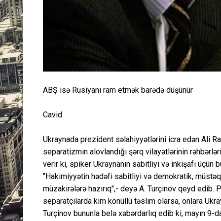
ABŞ isə Rusiyanı ram etmək barədə düşünür
Cavid
Ukraynada prezident səlahiyyətlərini icra edən Ali R
separatizmin alovlandığı şərq vilayətlərinin rəhbərlər
verir ki, spiker Ukraynanın sabitliyi və inkişafı üçün
"Hakimiyyətin hədəfi sabitliyi və demokratik, müstəq
müzakirələrə hazırıq",- deyə A. Turçinov qeyd edib. Pr
separatçılarda kim könüllü təslim olarsa, onlara Uk
Turçinov bununla belə xəbərdarlıq edib ki, mayın 9-da