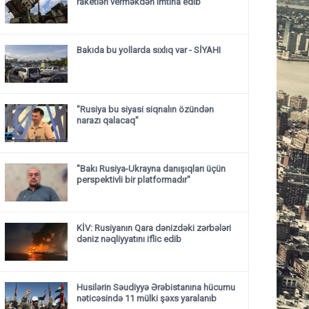
raketləri verməkdən imtina edib
Bakıda bu yollarda sıxlıq var - SİYAHI
"Rusiya bu siyasi siqnalın özündən
narazı qalacaq"
"Bakı Rusiya-Ukrayna danışıqları üçün
perspektivli bir platformadır"
KİV: Rusiyanın Qara dənizdəki zərbələri
dəniz nəqliyyatını iflic edib
Husilərin Səudiyyə Ərəbistanına hücumu
nəticəsində 11 mülki şəxs yaralanıb