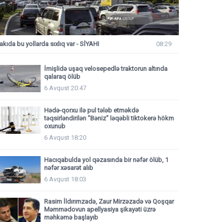
akıda bu yollarda sıxlıq var - SİYAHI
08:29
İmişlidə uşaq velosepedlə traktorun altında
qalaraq ölüb
6 Avqust 20:47
Hədə-qorxu ilə pul tələb etməkdə
təqsirləndirilən "Bəniz" ləqəbli tiktokerə hökm
oxunub
6 Avqust 18:20
Hacıqabulda yol qəzasında bir nəfər ölüb, 1
nəfər xəsarət alıb
6 Avqust 18:03
Rasim İldırımzadə, Zaur Mirzəzadə və Qoşqar
Məmmədovun apellyasiya şikayəti üzrə
məhkəmə başlayıb