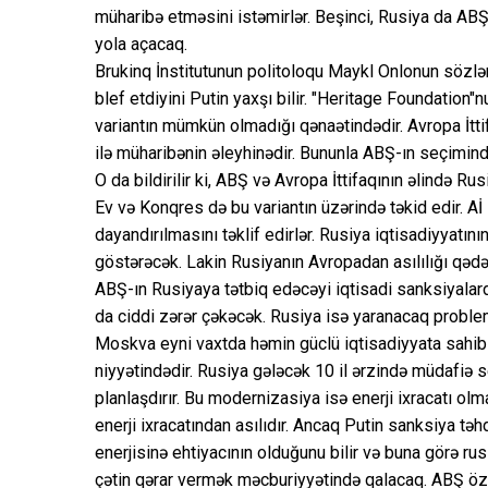
müharibə etməsini istəmirlər. Beşinci, Rusiya da ABŞ 
yola açacaq.
Brukinq İnstitutunun politoloqu Maykl Onlonun sözlə
blef etdiyini Putin yaxşı bilir. "Heritage Foundation
variantın mümkün olmadığı qənaətindədir. Avropa İtt
ilə müharibənin əleyhinədir. Bununla ABŞ-ın seçimində
O da bildirilir ki, ABŞ və Avropa İttifaqının əlində R
Ev və Konqres də bu variantın üzərində təkid edir. Aİ 
dayandırılmasını təklif edirlər. Rusiya iqtisadiyyatını
göstərəcək. Lakin Rusiyanın Avropadan asılılığı qədər q
ABŞ-ın Rusiyaya tətbiq edəcəyi iqtisadi sanksiyalard
da ciddi zərər çəkəcək. Rusiya isə yaranacaq problem
Moskva eyni vaxtda həmin güclü iqtisadiyyata sahi
niyyətindədir. Rusiya gələcək 10 il ərzində müdafiə
planlaşdırır. Bu modernizasiya isə enerji ixracatı o
enerji ixracatından asılıdır. Ancaq Putin sanksiya təh
enerjisinə ehtiyacının olduğunu bilir və buna görə ru
çətin qərar vermək məcburiyyətində qalacaq. ABŞ öz