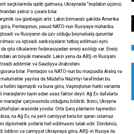
dent seçkilərində qalib gəlməsə, Ukraynada "inqilabın üçüncü
randan yalnız o çıxara bilər.
ginlik isə günbəgün artır. Lakin birmənalı şəkildə Amerika
 görə, Pentaqonun, yaxud NATO-nun Rusiyaya müharibə
iqtisadi və Rusiyanın da üzv olduğu beynəlxalq qurumlar
rılması və iqtisadi sanksiyaların tətbiq edilməsi eyni
a qitə ölkələrinin federasiyadan enerji asılılığı var. Enerji
sındakı ən böyük maneədir. Lakin yenə də ABŞ-ın Rusiyanı
iqtisadi addımlar və Səudiyyə Ərəbistanı.
 güvənə bilər. Pentaqon və NATO-nun bu məqsədlə Aralıq və
 məlumatlar yayılsa da Müdafiə Nazirliyi tərəfindən bu
ə həllini tapmayıb və buna görə, Vaşinqtonun hərbi varianta
lli maraqlarını təyin edən əsas faktor deyil. Ağ Ev dəfələrlə
 maraqlar çərçivəsində olduğunu bildirib. İkinci, Ukrayna
ttəfiqləri arasında yoxdur. Orta Şərq planlarını təyinedici
bsa, nə Ağ Ev, nə yerli cəmiyyət belə bir qərarı istəməz.
iplomatik yollarla həll edilməsini tələb edir. Dördüncü,
i lobbisi və cəmiyyət Ukraynaya görə, ABŞ-ın Rusiya ilə