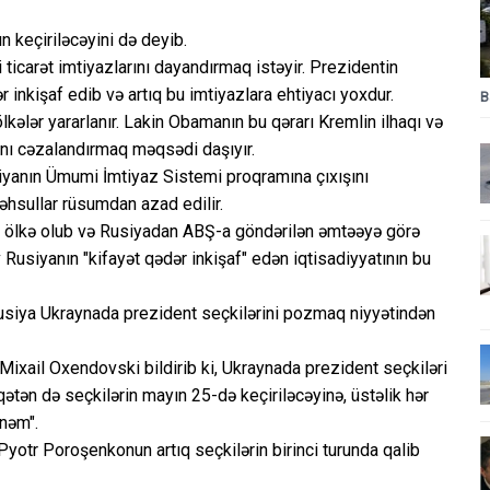
n keçiriləcəyini də deyib.
icarət imtiyazlarını dayandırmaq istəyir. Prezidentin
 inkişaf edib və artıq bu imtiyazlara ehtiyacı yoxdur.
B
lkələr yararlanır. Lakin Obamanın bu qərarı Kremlin ilhaqı və
nı cəzalandırmaq məqsədi daşıyır.
iyanın Ümumi İmtiyaz Sistemi proqramına çıxışını
hsullar rüsumdan azad edilir.
u ölkə olub və Rusiyadan ABŞ-a göndərilən əmtəəyə görə
Rusiyanın "kifayət qədər inkişaf" edən iqtisadiyyatının bu
Rusiya Ukraynada prezident seçkilərini pozmaq niyyətindən
xail Oxendovski bildirib ki, Ukraynada prezident seçkiləri
qətən də seçkilərin mayın 25-də keçiriləcəyinə, üstəlik hər
inəm".
Pyotr Poroşenkonun artıq seçkilərin birinci turunda qalib