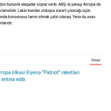
qton bununla əlaqədar siqnal verib. ABŞ-la yanaşı Avropa da
kləməlidir. Lakin bundan olduqca zərərli çıxacağı üçün
asında konsensus təmin etmək çətin olacaq. Yenə də əsas
larıdır.
Dünya
ropa ölkəsi Kiyevə "Patriot" raketləri
imtina edib