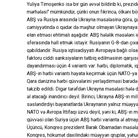
Yuliya Timoşenko isə bir gün əvvəl bildirib ki, prezi
mərhələsi" mümkündür, çünki onun fikrincə, ölkəni böh
ABŞ və Rusiya arasında Ukrayna məsələsinə görə, gər
cəmiyyətində o qədər də məşhur olmayan Ukraynaya
elan etməsi ehtimalı aşağıdır. ABŞ hələlik məsələni 
sferasında həll etmək istəyir. Rusiyanın G-8-dən çıxa
qəbildəndir. Rusiya iqtisadiyyatı Avropaya bağlı olsa d
faktoru ciddi sanksiyaların tətbiq edilməsinin qarşı
dayandırması üçün 4 variantı var: hərbi, diplomatik, 
ABŞ-ın hərbi variantı həyata keçirmək üçün NATO-ya
Qara dənizinə hərbi qüvvələrini yerləşdirməsi barədə
təkzib edildi. Digər tərəfdən Ukrayna məsələsi hələ d
əl atacağı inandırıcı deyil. Birinci, Ukrayna ABŞ-ın mi
səsləndirdiyi bəyanatlarda Ukraynanın yalnız müəyyən
NATO və Avropa İttifaqı üzvü deyil, yəni ki, ABŞ-ın mü
qüvvəsi olan Suriya üçün ABŞ hərbi varianta əl atmayı
Üçüncü, Konqres prezident Barak Obamadan məsələni d
Konqres, hökumət daxilindəki müəyyən qruplar, yəhud