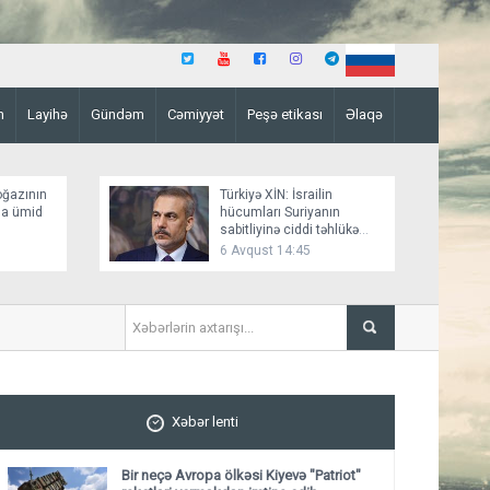
n
Layihə
Gündəm
Cəmiyyət
Peşə etikası
Əlaqə
oğazının
Türkiyə XİN: İsrailin
ına ümid
hücumları Suriyanın
sabitliyinə ciddi təhlükə
yaradır
6 Avqust 14:45
"Rusiya bu siyasi siqnalın öz
Xəbər lenti
Bir neçə Avropa ölkəsi Kiyevə "Patriot"