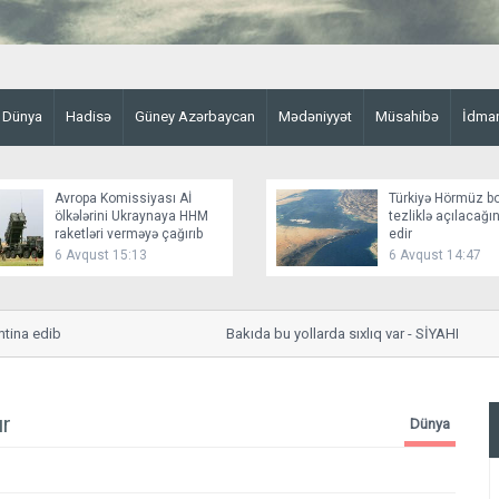
Dünya
Hadisə
Güney Azərbaycan
Mədəniyyət
Müsahibə
İdma
Avropa Komissiyası Aİ
Türkiyə Hörmüz b
ölkələrini Ukraynaya HHM
tezliklə açılacağ
raketləri verməyə çağırıb
edir
6 Avqust 15:13
6 Avqust 14:47
 edib
Bakıda bu yollarda sıxlıq var - SİYAHI
ır
Dünya