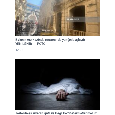
Bakının mərkəzində restoranda yanğın başlayıb
-
YENİLƏNİB-1 - FOTO
12:33
Tərtərdə ər-arvadın qətli ilə bağlı bəzi təfərrüatlar məlum