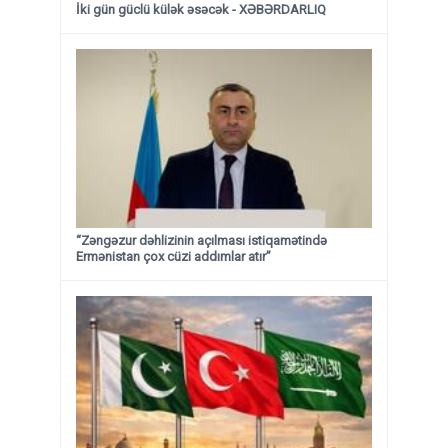
İki gün güclü külək əsəcək - XƏBƏRDARLIQ
“Zəngəzur dəhlizinin açılması istiqamətində
Ermənistan çox cüzi addımlar atır”