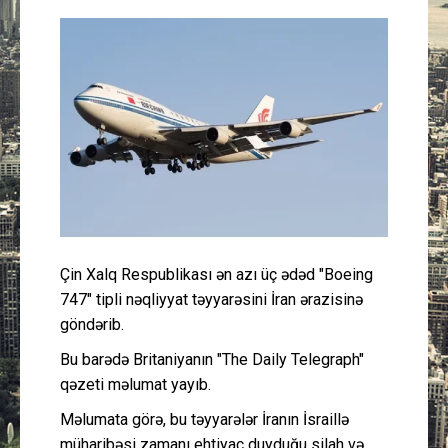
Güney Azərbaycan
Mədəniyyət
Müsahibə
İdman
Layihə
Çin Xalq Respublikası ən azı üç ədəd "Boeing
Gündəm
747" tipli nəqliyyat təyyarəsini İran ərazisinə
göndərib.
Cəmiyyət
Bu barədə Britaniyanın "The Daily Telegraph"
Peşə etikası
qəzeti məlumat yayıb.
Məlumata görə, bu təyyarələr İranın İsraillə
Əlaqə
müharibəsi zamanı ehtiyac duyduğu silah və