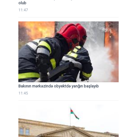
olub
11:47
Bakının mərkəzində obyektdə yanğın başlayıb
11:45