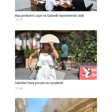
Baş prokuror Laçın və Qubadlı rayonlarında olub
16:07
Sabahın hava proqnozu açıqlanıb
12:50