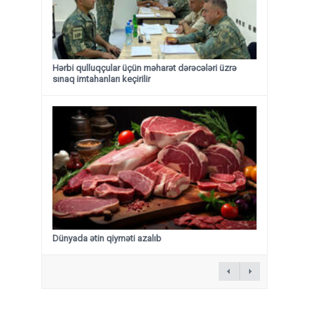
Hərbi qulluqçular üçün məharət dərəcələri üzrə
sınaq imtahanları keçirilir
Dünyada ətin qiyməti azalıb