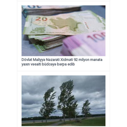
Dövlət Maliyyə Nəzarəti Xidməti 92 milyon manata
yaxın vəsaiti büdcəyə bərpa edib