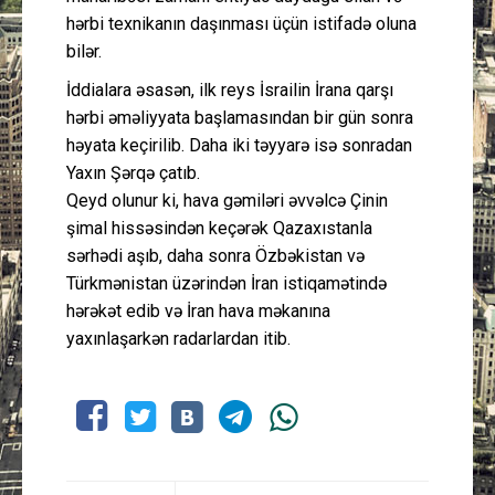
hərbi texnikanın daşınması üçün istifadə oluna
bilər.
İddialara əsasən, ilk reys İsrailin İrana qarşı
hərbi əməliyyata başlamasından bir gün sonra
həyata keçirilib. Daha iki təyyarə isə sonradan
Yaxın Şərqə çatıb.
Qeyd olunur ki, hava gəmiləri əvvəlcə Çinin
şimal hissəsindən keçərək Qazaxıstanla
sərhədi aşıb, daha sonra Özbəkistan və
Türkmənistan üzərindən İran istiqamətində
hərəkət edib və İran hava məkanına
yaxınlaşarkən radarlardan itib.