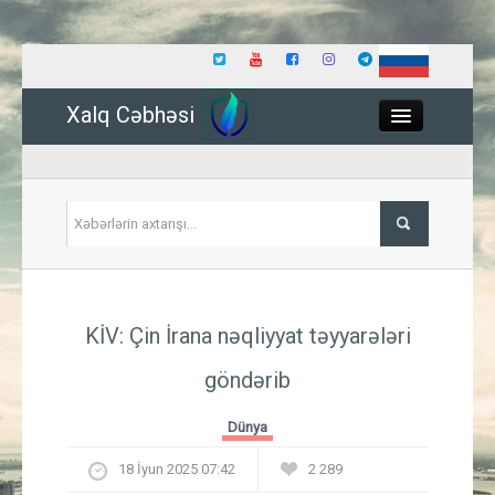
Xalq Cəbhəsi
Close
Siyasət
KİV: Çin İrana nəqliyyat təyyarələri
İqtisadiyyat
göndərib
Dünya
Dünya
Hadisə
18 İyun 2025 07:42
2 289