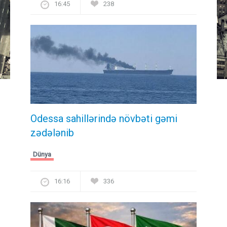
16:45
238
Odessa sahillərində növbəti gəmi
zədələnib
Dünya
16:16
336