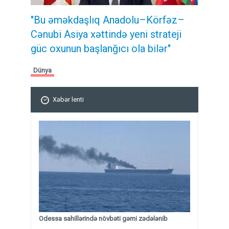
"Bu əməkdaşlıq Anadolu–Körfəz–
Cənubi Asiya xəttində yeni strateji
güc oxunun başlanğıcı ola bilər"
Dünya
Xəbər lenti
Odessa sahillərində növbəti gəmi zədələnib