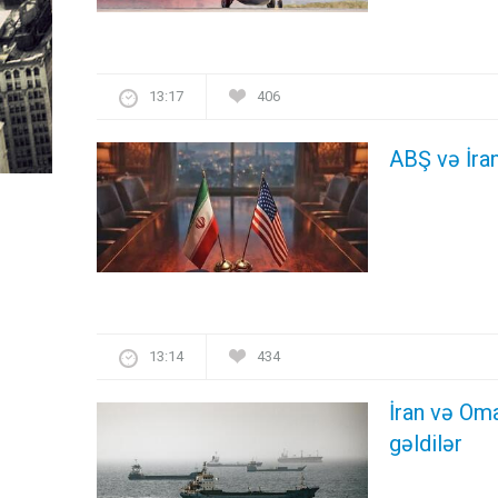
13:17
406
ABŞ və İran
13:14
434
İran və Om
gəldilər