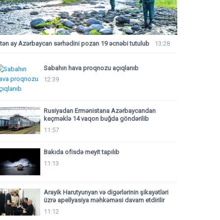
tən ay Azərbaycan sərhədini pozan 19 əcnəbi tutulub
13:28
Sabahın hava proqnozu açıqlanıb
12:39
Rusiyadan Ermənistana Azərbaycandan
keçməklə 14 vaqon buğda göndərilib
11:57
Bakıda ofisdə meyit tapılıb
11:13
Arayik Harutyunyan və digərlərinin şikayətləri
üzrə apellyasiya məhkəməsi davam etdirilir
11:12