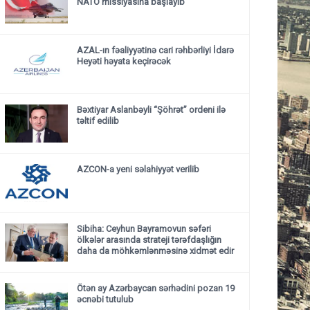
NATO missiyasına başlayıb
AZAL-ın fəaliyyətinə cari rəhbərliyi İdarə
Heyəti həyata keçirəcək
Bəxtiyar Aslanbəyli “Şöhrət” ordeni ilə
təltif edilib
AZCON-a yeni səlahiyyət verilib
Sibiha: Ceyhun Bayramovun səfəri
ölkələr arasında strateji tərəfdaşlığın
daha da möhkəmlənməsinə xidmət edir
Ötən ay Azərbaycan sərhədini pozan 19
əcnəbi tutulub