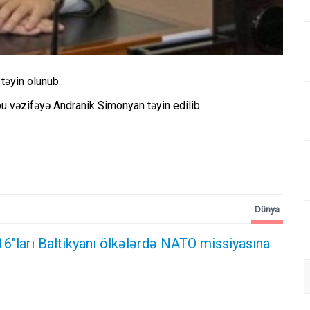
təyin olunub.
bu vəzifəyə Andranik Simonyan təyin edilib.
Dünya
16"ları Baltikyanı ölkələrdə NATO missiyasına