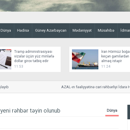
Dünya
Hadisə
Güney Azərbaycan
Mədəniyyət
Müsahibə
İdma
Tramp administrasiyası
İran Hörmüz boğa
vizalar üçün yüz minlərlə
keçən gəmilərdən
dollar girov tətbiq edir
almaq istəyir
11:53
11:24
ıb
AZAL-ın fəaliyyətinə cari rəhbərliyi İdarə Hey
yeni rəhbər təyin olunub
Dünya