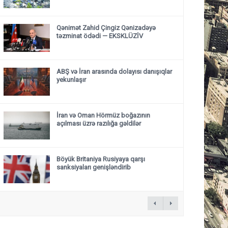
Qənimət Zahid Çingiz Qənizadəyə
təzminat ödədi — EKSKLÜZİV
ABŞ və İran arasında dolayısı danışıqlar
yekunlaşır
İran və Oman Hörmüz boğazının
açılması üzrə razılığa gəldilər
Böyük Britaniya Rusiyaya qarşı
sanksiyaları genişləndirib