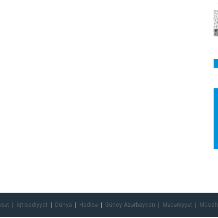
asət
İqtisadiyyat
Dünya
Hadisə
Güney Azərbaycan
Mədəniyyət
Müsah