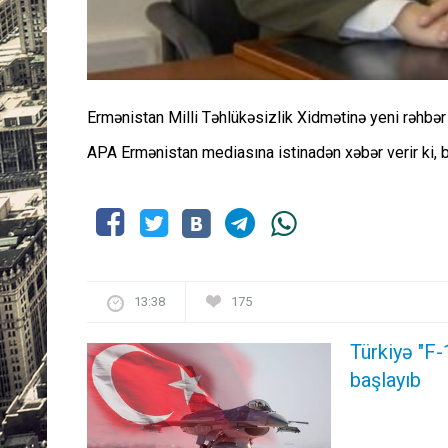
Ermənistan Milli Təhlükəsizlik Xidmətinə yeni rəhbər 
APA Ermənistan mediasına istinadən xəbər verir ki, 
13:38
175
Türkiyə "F-
başlayıb