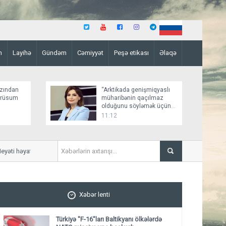
n
Layihə
Gündəm
Cəmiyyət
Peşə etikası
Əlaqə
zından
“Arktikada genişmiqyaslı
 rüsum
müharibənin qaçılmaz
olduğunu söyləmək üçün
əsaslı faktlar yoxdur”
11:12
əti həyata keçirəcək
Bəxtiyar Aslanbəyli “Şöhrət” 
Xəbər lenti
Türkiyə "F-16"ları Baltikyanı ölkələrdə