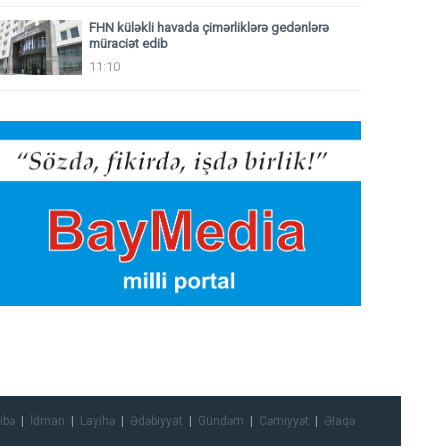
FHN küləkli havada çimərliklərə gedənlərə
müraciət edib
11:10
ibə
İdman
Layihə
Ədəbiyyat
Gündəm
Cəmiyyət
Əlaqə