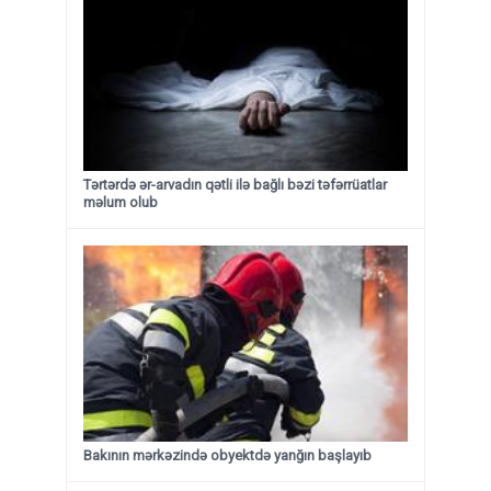
Tərtərdə ər-arvadın qətli ilə bağlı bəzi təfərrüatlar
məlum olub
Bakının mərkəzində obyektdə yanğın başlayıb