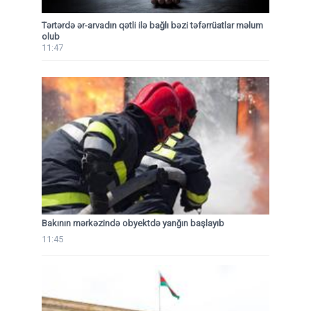
Tərtərdə ər-arvadın qətli ilə bağlı bəzi təfərrüatlar məlum
olub
11:47
Bakının mərkəzində obyektdə yanğın başlayıb
11:45