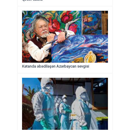
Kətanda əbədiləşən Azərbaycan sevgisi