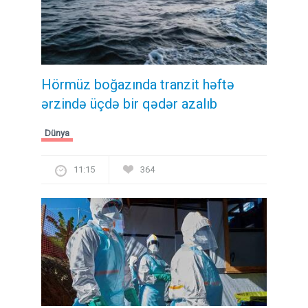
Hörmüz boğazında tranzit həftə
ərzində üçdə bir qədər azalıb
Dünya
11:15
364