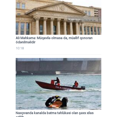
Ali Məhkəmə: Müqavilə olmasa da, müəllif qonorarı
ödənilməlidir
10:18
Naxçıvanda kanalda batma təhlükəsi olan şəxs xilas