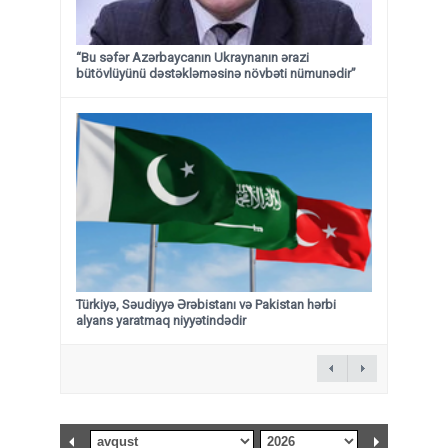
“Bu səfər Azərbaycanın Ukraynanın ərazi
bütövlüyünü dəstəkləməsinə növbəti nümunədir”
Türkiyə, Səudiyyə Ərəbistanı və Pakistan hərbi
alyans yaratmaq niyyətindədir