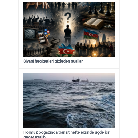
Siyasi həqiqətləri gizlədən suallar
Hörmüz boğazında tranzit həftə ərzində üçdə bir
qədər azalıb