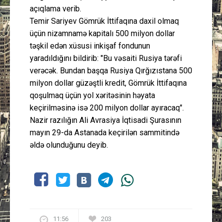
açıqlama verib.
Temir Sariyev Gömrük İttifaqına daxil olmaq
üçün nizamnamə kapitalı 500 milyon dollar
təşkil edən xüsusi inkişaf fondunun
yaradıldığını bildirib: "Bu vəsaiti Rusiya tərəfi
verəcək. Bundan başqa Rusiya Qırğızıstana 500
milyon dollar güzəştli kredit, Gömrük İttifaqına
qoşulmaq üçün yol xəritəsinin həyata
keçirilməsinə isə 200 milyon dollar ayıracaq".
Nazir razılığın Ali Avrasiya İqtisadi Şurasının
mayın 29-da Astanada keçirilən sammitində
əldə olunduğunu deyib.
11:56
203