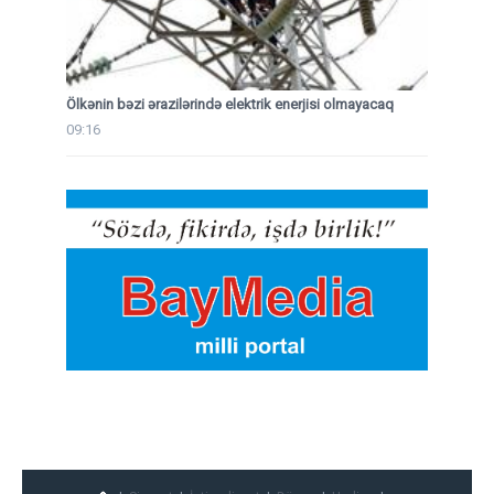
Ölkənin bəzi ərazilərində elektrik enerjisi olmayacaq
09:16