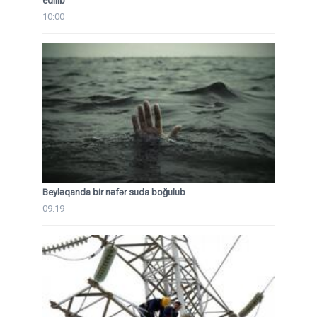
edilib
10:00
Beyləqanda bir nəfər suda boğulub
09:19