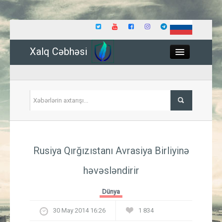
Xalq Cəbhəsi
Close
Siyasət
Rusiya Qırğızıstanı Avrasiya Birliyinə
İqtisadiyyat
həvəsləndirir
Dünya
Dünya
Hadisə
30 May 2014 16:26
1 834