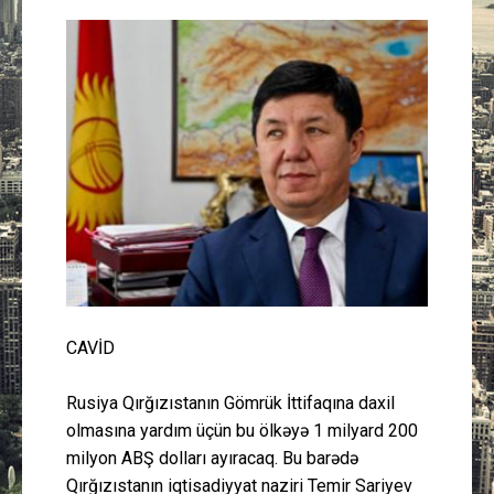
Güney Azərbaycan
Mədəniyyət
Müsahibə
İdman
Layihə
Gündəm
CAVİD
Cəmiyyət
Rusiya Qırğızıstanın Gömrük İttifaqına daxil
Peşə etikası
olmasına yardım üçün bu ölkəyə 1 milyard 200
milyon ABŞ dolları ayıracaq. Bu barədə
Əlaqə
Qırğızıstanın iqtisadiyyat naziri Temir Sariyev