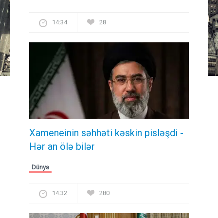
14:34
28
Xameneinin səhhəti kəskin pisləşdi -
Hər an ölə bilər
Dünya
14:32
280