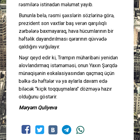
rəsmilərə istinadən məlumat yayıb.
Bununla belə, rəsmi şəxslərin sözlərinə görə,
prezident son vaxtlar baş verən qarşılıqlı
zərbələrə baxmayaraq, hava hücumlarının bir
həftəlik dayandırılması qərarının qüvvədə
qaldığını vurğulayır.
Nəşr qeyd edir ki, Trampın müharibəni yenidən
alovlandırmaq istəməməsi, onun Yaxın Şərqdə
münaqişənin eskalasiyasından qaçmaq üçün
bəlkə də həftələr və ya aylarla davam edə
biləcək "kiçik toqquşmalara" dözməyə hazır
olduğunu göstərir.
Məryəm Quliyeva