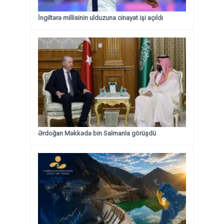
İngiltərə millisinin ulduzuna cinayət işi açıldı
Ərdoğan Məkkədə bin Salmanla görüşdü