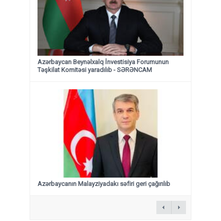
Azərbaycan Beynəlxalq İnvestisiya Forumunun
Təşkilat Komitəsi yaradılıb - SƏRƏNCAM
Azərbaycanın Malayziyadakı səfiri geri çağırılıb