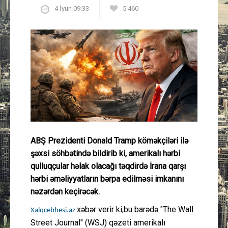
4 İyun 09:33
5 460
Güney Azərbaycan
Mədəniyyət
Müsahibə
İdman
Layihə
ABŞ Prezidenti Donald Tramp köməkçiləri ilə
Gündəm
şəxsi söhbətində bildirib ki, amerikalı hərbi
qulluqçular həlak olacağı təqdirdə İrana qarşı
Cəmiyyət
hərbi əməliyyatların bərpa edilməsi imkanını
nəzərdən keçirəcək.
Peşə etikası
xəbər verir ki,bu barədə "The Wall
Xalqcebhesi.az
Əlaqə
Street Journal" (WSJ) qəzeti amerikalı