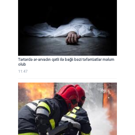
Tərtərdə ər-arvadın qətli ilə bağlı bəzi təfərrüatlar məlum
olub
11:47