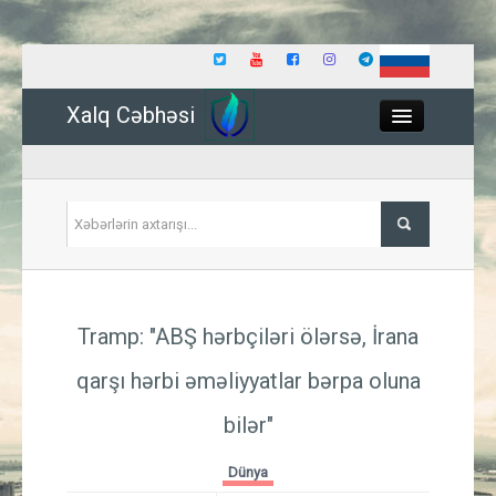
Xalq Cəbhəsi
Close
Siyasət
Tramp: "ABŞ hərbçiləri ölərsə, İrana
İqtisadiyyat
qarşı hərbi əməliyyatlar bərpa oluna
Dünya
bilər"​​​​​​​
Hadisə
Dünya