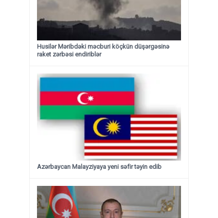
Husilər Məribdəki məcburi köçkün düşərgəsinə
raket zərbəsi endiriblər
Azərbaycan Malayziyaya yeni səfir təyin edib