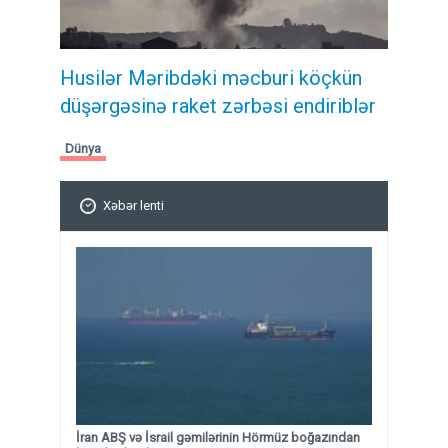
Husilər Məribdəki məcburi köçkün
düşərgəsinə raket zərbəsi endiriblər
Dünya
Xəbər lenti
İran ABŞ və İsrail gəmilərinin Hörmüz boğazından