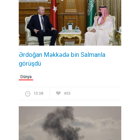
Ərdoğan Məkkədə bin Salmanla
görüşdü
Dünya
13:38
455