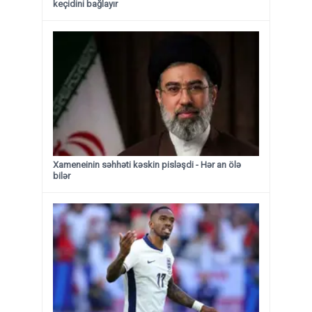
keçidini bağlayır
Xameneinin səhhəti kəskin pisləşdi - Hər an ölə
bilər