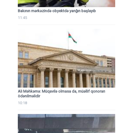
Bakının mərkəzində obyektdə yanğın başlayıb
11:45
Ali Məhkəmə: Müqavilə olmasa da, müəllif qonorarı
ödənilməlidir
10:18