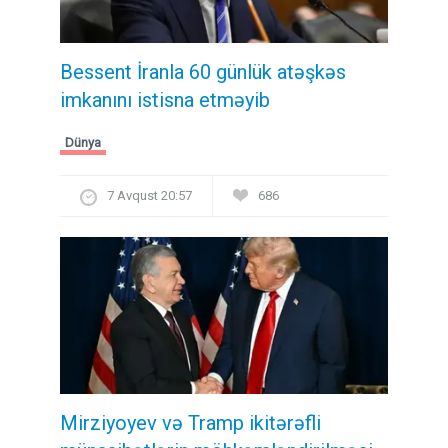
Bessent İranla 60 günlük atəşkəs
imkanını istisna etməyib
Dünya
7 Avqust 20:57
686
Mirziyoyev və Tramp ikitərəfli