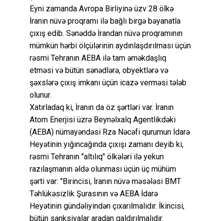
Eyni zamanda Avropa Birliyinə üzv 28 ölkə
İranın nüvə proqramı ilə bağlı birgə bəyanatla
çıxış edib. Sənəddə İrandan nüvə proqramının
mümkün hərbi ölçülərinin aydınlaşdırılması üçün
rəsmi Tehranın AEBA ilə tam əməkdaşlıq
etməsi və bütün sənədlərə, obyektlərə və
şəxslərə çıxış imkanı üçün icazə verməsi tələb
olunur.
Xatırladaq ki, İranın da öz şərtləri var. İranın
Atom Enerjisi üzrə Beynəlxalq Agentlikdəki
(AEBA) nümayəndəsi Rza Nəcəfi qurumun İdarə
Heyətinin yığıncağında çıxışı zamanı deyib ki,
rəsmi Tehranın "altılıq" ölkələri ilə yekun
razılaşmanın əldə olunması üçün üç mühüm
şərti var: "Birincisi, İranın nüvə məsələsi BMT
Təhlükəsizlik Şurasının və AEBA İdarə
Heyətinin gündəliyindən çıxarılmalıdır. İkincisi,
bütün sanksiyalar aradan qaldırılmalıdır.