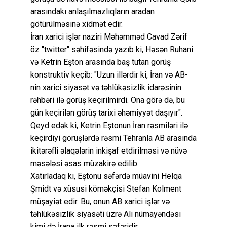
arasındakı anlaşılmazlıqların aradan
götürülməsinə xidmət edir.
İran xarici işlər naziri Məhəmməd Cavad Zərif
öz "twitter" səhifəsində yazıb ki, Həsən Ruhani
və Ketrin Eşton arasında baş tutan görüş
konstruktiv keçib: "Uzun illərdir ki, İran və AB-
nin xarici siyasət və təhlükəsizlik idarəsinin
rəhbəri ilə görüş keçirilmirdi. Ona görə də, bu
gün keçirilən görüş tarixi əhəmiyyət daşıyır".
Qeyd edək ki, Ketrin Eştonun İran rəsmiləri ilə
keçirdiyi görüşlərdə rəsmi Tehranla AB arasında
ikitərəfli əlaqələrin inkişaf etdirilməsi və nüvə
məsələsi əsas müzakirə edilib.
Xatırladaq ki, Eştonu səfərdə müavini Helqa
Şmidt və xüsusi köməkçisi Stefan Kolment
müşayiət edir. Bu, onun AB xarici işlər və
təhlükəsizlik siyasəti üzrə Ali nümayəndəsi
kimi də İrana ilk rəsmi səfəridir.