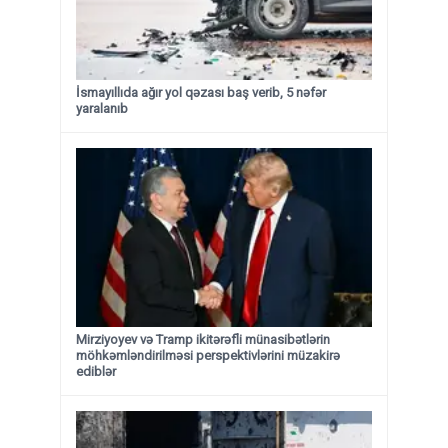
İsmayıllıda ağır yol qəzası baş verib, 5 nəfər
yaralanıb
Mirziyoyev və Tramp ikitərəfli münasibətlərin
möhkəmləndirilməsi perspektivlərini müzakirə
ediblər