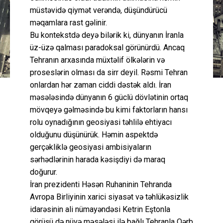
müstəvidə qiymət verəndə, düşündürücü
məqamlara rast gəlinir.
Bu kontekstdə deyə bilərik ki, dünyanın İranla
üz-üzə qalması paradoksal görünürdü. Ancaq
Tehranın arxasında müxtəlif ölkələrin və
proseslərin olması da sirr deyil. Rəsmi Tehran
onlardan hər zaman ciddi dəstək aldı. İran
məsələsində dünyanın 6 güclü dövlətinin ortaq
mövqeyə gəlməsində bu kimi faktorların hansı
rolu oynadığının geosiyasi təhlilə ehtiyacı
olduğunu düşünürük. Həmin aspektdə
gerçəkliklə geosiyasi ambisiyaların
sərhədlərinin harada kəsişdiyi də maraq
doğurur.
İran prezidenti Həsən Ruhaninin Tehranda
Avropa Birliyinin xarici siyasət və təhlükəsizlik
idarəsinin ali nümayəndəsi Ketrin Eştonla
görüşü də nüvə məsələsi ilə bağlı Tehranla Qərb