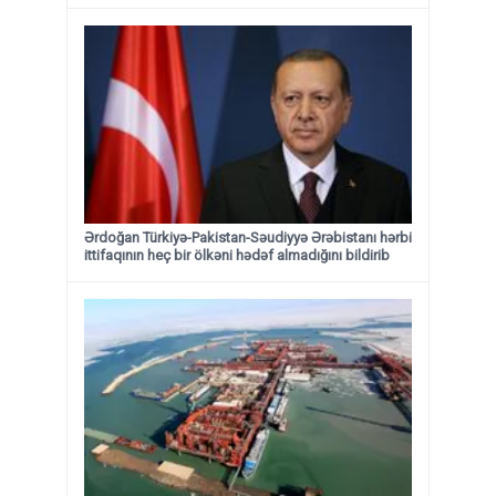
Ərdoğan Türkiyə-Pakistan-Səudiyyə Ərəbistanı hərbi
ittifaqının heç bir ölkəni hədəf almadığını bildirib