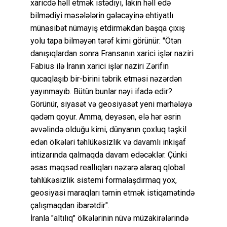
xaricdə həll etmək istədiyi, lakin həll edə
bilmədiyi məsələlərin gələcəyinə ehtiyatlı
münasibət nümayiş etdirməkdən başqa çıxış
yolu tapa bilməyən tərəf kimi görünür: "Ötən
danışıqlardan sonra Fransanın xarici işlər naziri
Fabius ilə İranın xarici işlər naziri Zərifin
qucaqlaşıb bir-birini təbrik etməsi nəzərdən
yayınmayıb. Bütün bunlar nəyi ifadə edir?
Görünür, siyasət və geosiyasət yeni mərhələyə
qədəm qoyur. Amma, deyəsən, elə hər əsrin
əvvəlində olduğu kimi, dünyanın çoxluq təşkil
edən ölkələri təhlükəsizlik və davamlı inkişaf
intizarında qalmaqda davam edəcəklər. Çünki
əsas məqsəd reallıqları nəzərə alaraq qlobal
təhlükəsizlik sistemi formalaşdırmaq yox,
geosiyasi maraqları təmin etmək istiqamətində
çalışmaqdan ibarətdir".
İranla "altılıq" ölkələrinin nüvə müzakirələrində