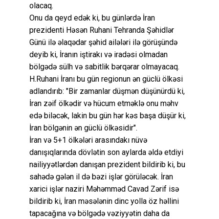
olacaq.
Onu da qeyd edək ki, bu günlərdə İran
prezidenti Həsən Ruhani Tehranda Şəhidlər
Günü ilə əlaqədar şəhid ailələri ilə görüşündə
deyib ki, İranın iştirakı və iradəsi olmadan
bölgədə sülh və sabitlik bərqərar olmayacaq.
H.Ruhani İranı bu gün regionun ən güclü ölkəsi
adlandırıb: "Bir zamanlar düşmən düşünürdü ki,
İran zəif ölkədir və hücum etməklə onu məhv
edə biləcək, lakin bu gün hər kəs başa düşür ki,
İran bölgənin ən güclü ölkəsidir".
İran və 5+1 ölkələri arasındakı nüvə
danışıqlarında dövlətin son aylarda əldə etdiyi
nailiyyətlərdən danışan prezident bildirib ki, bu
sahədə gələn il də bəzi işlər görüləcək. İran
xarici işlər naziri Məhəmməd Cavad Zərif isə
bildirib ki, İran məsələnin dinc yolla öz həllini
tapacağına və bölgədə vəziyyətin daha da