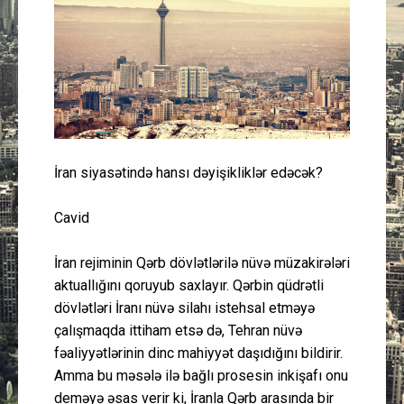
Güney Azərbaycan
Mədəniyyət
Müsahibə
İdman
İran siyasətində hansı dəyişikliklər edəcək?
Layihə
Cavid
Gündəm
İran rejiminin Qərb dövlətlərilə nüvə müzakirələri
aktuallığını qoruyub saxlayır. Qərbin qüdrətli
Cəmiyyət
dövlətləri İranı nüvə silahı istehsal etməyə
çalışmaqda ittiham etsə də, Tehran nüvə
Peşə etikası
fəaliyyətlərinin dinc mahiyyət daşıdığını bildirir.
Amma bu məsələ ilə bağlı prosesin inkişafı onu
Əlaqə
deməyə əsas verir ki, İranla Qərb arasında bir