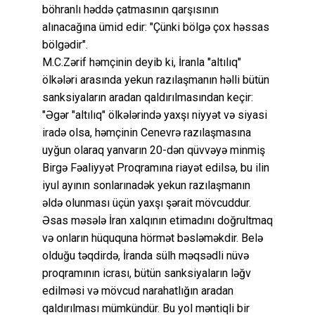
böhranlı həddə çatmasının qarşısının
alınacağına ümid edir: "Çünki bölgə çox həssas
bölgədir".
M.C.Zərif həmçinin deyib ki, İranla "altılıq"
ölkələri arasında yekun razılaşmanın həlli bütün
sanksiyaların aradan qaldırılmasından keçir:
"Əgər "altılıq" ölkələrində yaxşı niyyət və siyasi
iradə olsa, həmçinin Cenevrə razılaşmasına
uyğun olaraq yanvarın 20-dən qüvvəyə minmiş
Birgə Fəaliyyət Proqramına riayət edilsə, bu ilin
iyul ayının sonlarınadək yekun razılaşmanın
əldə olunması üçün yaxşı şərait mövcuddur.
Əsas məsələ İran xalqının etimadını doğrultmaq
və onların hüququna hörmət bəsləməkdir. Belə
olduğu təqdirdə, İranda sülh məqsədli nüvə
proqramının icrası, bütün sanksiyaların ləğv
edilməsi və mövcud narahatlığın aradan
qaldırılması mümkündür. Bu yol məntiqli bir