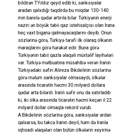
bildirən T.Yıldız qeyd edib ki, sanksiyalar
aradan qalxdığı təqdirdə bu miqdar 130-140
min barelə qədər artırıla bilər. Türkiyənin enerji
naziri ən böyük təbii qaz istehsalçısı olan İrana
heç vaxt biganə qalmayacaqlarını deyib. Onun
sözlərinə görə, Türkiyə tərəfi ilk olaraq ölkənin
maraqlarını görə hərəkət edir. Buna görə
Türkiyənin təbii qazla əlaqəli müxtəlif layihələri
var. Türkiyə mətbuatına müsahibə verən İranın
Türkiyədəki səfiri Alireza Bikdelinin sözlərinə
görə məlum sanksiyalar olmasaydı, ölkələr
arasında ticarətin həcmi 30 milyard dollara
qədər arta bilərdi. İranlı səfir onu da xatırladıb
ki, iki ölkə arasında ticarətin həcmi keçən il 22
milyard dollar olmaqla rekord vurub.
A.Bikdelinin sözlərinə görə, sanksiyalar ardan
qalxarsa, bu təkcə İranın deyil, həm də İranla
iqtisadi əlaqələri olan bütün ölkələrin xeyirinə