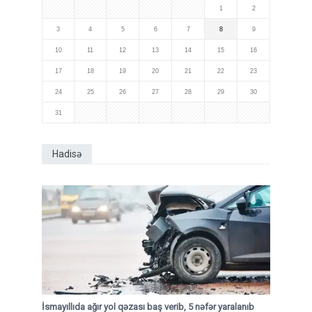
1
2
3
4
5
6
7
8
9
10
11
12
13
14
15
16
17
18
19
20
21
22
23
24
25
26
27
28
29
30
31
Hadisə
İsmayıllıda ağır yol qəzası baş verib, 5 nəfər yaralanıb