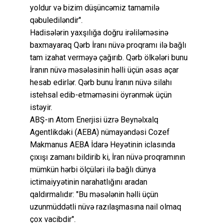
yoldur və bizim düşüncəmiz tamamilə
qəbulediləndir".
Hadisələrin yaxşılığa doğru irəliləməsinə
baxmayaraq Qərb İranı nüvə proqramı ilə bağlı
tam izahat verməyə çağırıb. Qərb ölkələri bunu
İranın nüvə məsələsinin həlli üçün əsas açar
hesab edirlər. Qərb bunu İranın nüvə silahı
istehsal edib-etməməsini öyrənmək üçün
istəyir.
ABŞ-ın Atom Enerjisi üzrə Beynəlxalq
Agentlikdəki (AEBA) nümayəndəsi Cozef
Makmanus AEBA İdarə Heyətinin iclasında
çıxışı zamanı bildirib ki, İran nüvə proqramının
mümkün hərbi ölçüləri ilə bağlı dünya
ictimaiyyətinin narahatlığını aradan
qaldırmalıdır: "Bu məsələnin həlli üçün
uzunmüddətli nüvə razılaşmasına nail olmaq
çox vacibdir".