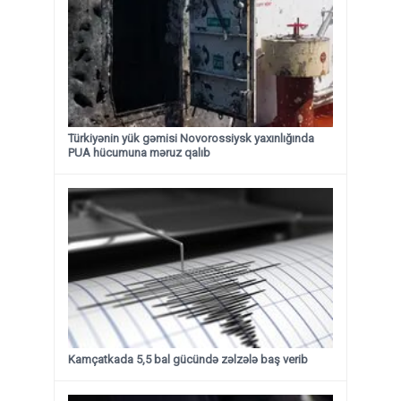
Türkiyənin yük gəmisi Novorossiysk yaxınlığında
PUA hücumuna məruz qalıb
Kamçatkada 5,5 bal gücündə zəlzələ baş verib