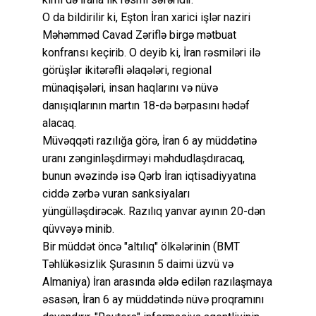
O da bildirilir ki, Eşton İran xarici işlər naziri
Məhəmməd Cavad Zəriflə birgə mətbuat
konfransı keçirib. O deyib ki, İran rəsmiləri ilə
görüşlər ikitərəfli əlaqələri, regional
münaqişələri, insan haqlarını və nüvə
danışıqlarının martın 18-də bərpasını hədəf
alacaq.
Müvəqqəti razılığa görə, İran 6 ay müddətinə
uranı zənginləşdirməyi məhdudlaşdıracaq,
bunun əvəzində isə Qərb İran iqtisadiyyatına
ciddə zərbə vuran sanksiyaları
yüngülləşdirəcək. Razılıq yanvar ayının 20-dən
qüvvəyə minib.
Bir müddət öncə "altılıq" ölkələrinin (BMT
Təhlükəsizlik Şurasının 5 daimi üzvü və
Almaniya) İran arasında əldə edilən razılaşmaya
əsasən, İran 6 ay müddətində nüvə proqramını