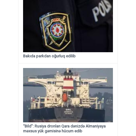
Bakıda parkdan oğurluq edilib
“Bild”: Rusiya dronları Qara dənizdə Almaniyaya
məxsus yük gəmisinə hücum edib