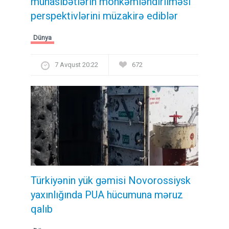
münasibətlərin möhkəmləndirilməsi
perspektivlərini müzakirə ediblər
Dünya
7 Avqust 20:22
672
Türkiyənin yük gəmisi Novorossiysk
yaxınlığında PUA hücumuna məruz
qalıb