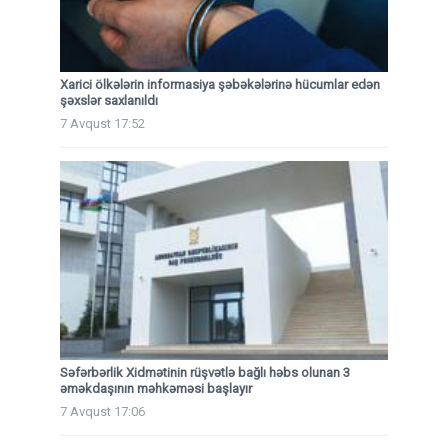
Xarici ölkələrin informasiya şəbəkələrinə hücumlar edən
şəxslər saxlanıldı
7 Avqust 17:52
Səfərbərlik Xidmətinin rüşvətlə bağlı həbs olunan 3
əməkdaşının məhkəməsi başlayır
7 Avqust 17:06