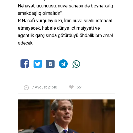
Nəhayət, üçüncüsü, nüvə sahəsində beynəlxalq
əməkdaşlıq olmalıdır".
R.Nəcəfi vurğulayıb ki, İran nüvə silahı istehsal
etməyəcək, habelə dünya ictimaiyyəti və
agentlik qarşısında götürdüyü öhdəliklərə əməl
edəcək.
7 Avqust 21:40
651