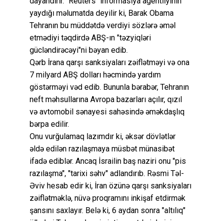
dayandırır. "Reuters" informasiya agentliyinin
yaydığı məlumatda deyilir ki, Barak Obama
Tehranın bu müddətdə verdiyi sözlərə əməl
etmədiyi təqdirdə ABŞ-ın "təzyiqləri
gücləndirəcəyi"ni bəyan edib.
Qərb İrana qarşı sanksiyaları zəiflətməyi və ona
7 milyard ABŞ dolları həcmində yardım
göstərməyi vəd edib. Bununla bərabər, Tehranın
neft məhsullarına Avropa bazarları açılır, qızıl
və avtomobil sənayesi sahəsində əməkdaşlıq
bərpa edilir.
Onu vurğulamaq lazımdır ki, əksər dövlətlər
əldə edilən razılaşmaya müsbət münasibət
ifadə ediblər. Ancaq İsrailin baş naziri onu "pis
razılaşma", "tarixi səhv" adlandırıb. Rəsmi Təl-
Əviv hesab edir ki, İran özünə qarşı sanksiyaları
zəiflətməklə, nüvə proqramını inkişaf etdirmək
şansını saxlayır. Belə ki, 6 aydan sonra "altılıq"