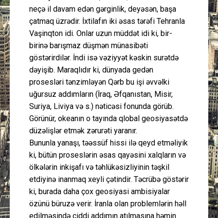
neçə il davam edən gərginlik, deyəsən, başa
çatmaq üzrədir. İxtilafın iki əsas tərəfi Tehranla
Vaşinqton idi. Onlar uzun müddət idi ki, bir-
birinə barışmaz düşmən münasibəti
göstərirdilər. İndi isə vəziyyət kəskin surətdə
dəyişib. Maraqlıdır ki, dünyada gedən
prosesləri tənzimləyən Qərb bu işi əvvəlki
uğursuz addımların (İraq, Əfqanıstan, Misir,
Suriya, Liviya və s.) nəticəsi fonunda görüb.
Görünür, okeanın o tayında qlobal geosiyasətdə
düzəlişlər etmək zərurəti yaranır.
Bununla yanaşı, təəssüf hissi ilə qeyd etməliyik
ki, bütün proseslərin əsas qayəsini xalqların və
ölkələrin inkişafı və təhlükəsizliyinin təşkil
etdiyinə inanmaq xeyli çətindir. Təcrübə göstərir
ki, burada daha çox geosiyasi ambisiyalar
özünü büruzə verir. İranla olan problemlərin həll
edilməsində ciddi addımın atılmasına həmin