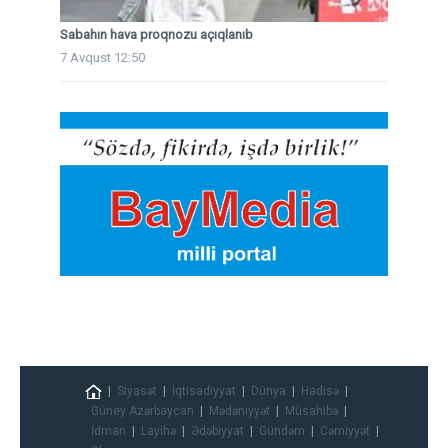
Sabahın hava proqnozu açıqlanıb
7 Avqust 12:50
Siyasət
İqtisadiyyat
Dünya
Hadisə
Güney Azərbaycan
Mədəniyyət
Müsahibə
İdman
Layihə
Ədəbiyyat
Gündəm
Cəmiyyət