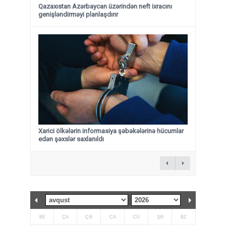
Qazaxıstan Azərbaycan üzərindən neft ixracını
genişləndirməyi planlaşdırır
Xarici ölkələrin informasiya şəbəkələrinə hücumlar
edən şəxslər saxlanıldı
BE
ÇA
ÇƏ
CA
CÜ
ŞƏ
BZ