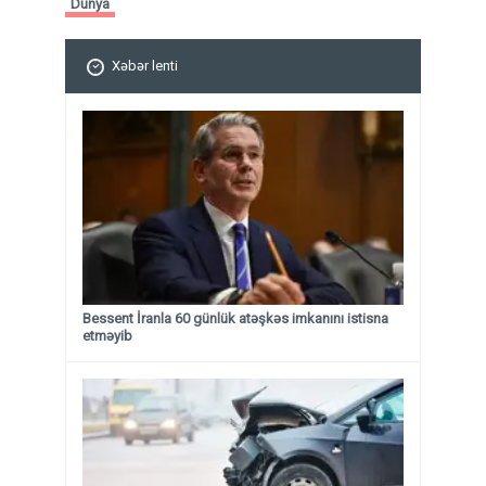
Dünya
Xəbər lenti
Bessent İranla 60 günlük atəşkəs imkanını istisna
etməyib