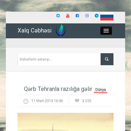
Xalq Cəbhəsi
Close
Siyasət
Qərb Tehranla razılığa gəlir
Dünya
İqtisadiyyat
11 Mart 2014 16:06
3 255
Dünya
Hadisə