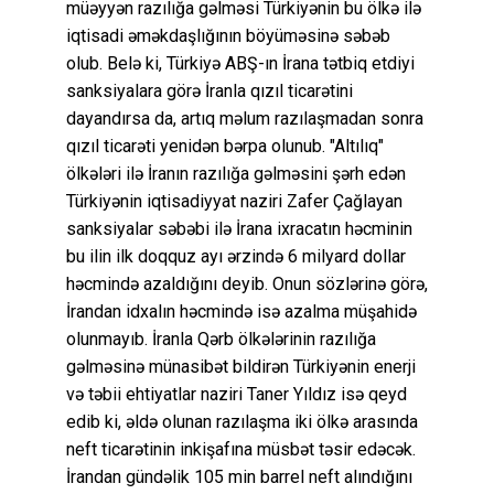
müəyyən razılığa gəlməsi Türkiyənin bu ölkə ilə
iqtisadi əməkdaşlığının böyüməsinə səbəb
olub. Belə ki, Türkiyə ABŞ-ın İrana tətbiq etdiyi
sanksiyalara görə İranla qızıl ticarətini
dayandırsa da, artıq məlum razılaşmadan sonra
qızıl ticarəti yenidən bərpa olunub. "Altılıq"
ölkələri ilə İranın razılığa gəlməsini şərh edən
Türkiyənin iqtisadiyyat naziri Zafer Çağlayan
sanksiyalar səbəbi ilə İrana ixracatın həcminin
bu ilin ilk doqquz ayı ərzində 6 milyard dollar
həcmində azaldığını deyib. Onun sözlərinə görə,
İrandan idxalın həcmində isə azalma müşahidə
olunmayıb. İranla Qərb ölkələrinin razılığa
gəlməsinə münasibət bildirən Türkiyənin enerji
və təbii ehtiyatlar naziri Taner Yıldız isə qeyd
edib ki, əldə olunan razılaşma iki ölkə arasında
neft ticarətinin inkişafına müsbət təsir edəcək.
İrandan gündəlik 105 min barrel neft alındığını