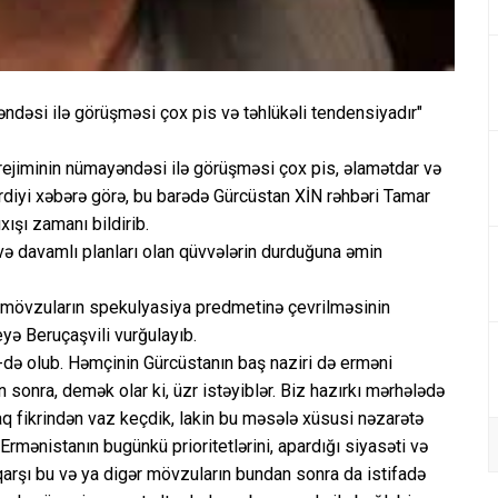
əndəsi ilə görüşməsi çox pis və təhlükəli tendensiyadır"
 rejiminin nümayəndəsi ilə görüşməsi çox pis, əlamətdar və
erdiyi xəbərə görə, bu barədə Gürcüstan XİN rəhbəri Tamar
xışı zamanı bildirib.
və davamlı planları olan qüvvələrin durduğuna əmin
 bu mövzuların spekulyasiya predmetinə çevrilməsinin
eyə Beruçaşvili vurğulayıb.
N-də olub. Həmçinin Gürcüstanın baş naziri də erməni
n sonra, demək olar ki, üzr istəyiblər. Biz hazırkı mərhələdə
q fikrindən vaz keçdik, lakin bu məsələ xüsusi nəzarətə
rmənistanın bugünkü prioritetlərini, apardığı siyasəti və
qarşı bu və ya digər mövzuların bundan sonra da istifadə