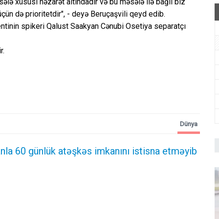
sələ xüsusi nəzarət altındadır və bu məsələ ilə bağlı biz
ün də prioritetdir", - deyə Beruçaşvili qeyd edib.
ntinin spikeri Qalust Saakyan Cənubi Osetiya separatçı
r.
Dünya
nla 60 günlük atəşkəs imkanını istisna etməyib