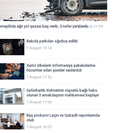
smayıllıda ağır yol qəzası baş verib, 5 nəfər yaralanıb
7 Avqust 21:39
Bakıda parkdan oğurluq edilib
7 Avqust 19:14
Xarici ölkələrin informasiya şəbəkələrinə
hücumlar edən şəxslər saxlanıldı
7 Avqust 17:52
Səfərbərlik Xidmətinin rüşvətlə bağlı həbs
olunan 3 əməkdaşının məhkəməsi başlayır
7 Avqust 17:06
Baş prokuror Laçın və Qubadlı rayonlarında
olub
7 Avqust 16:07