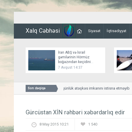
Xalq Cəbhəsi
Siyasət
İqtisadiyyat
İran ABŞ və İsrail
gəmilərinin Hörmüz
boğazından keçidini
bağlayır
7 Avqust 14:37
Bessent İranla 60 günlük atəşkəs imkanını istisna etməyib
Son dəqiqə
Gürcüstan XİN rəhbəri xəbərdarlıq edir
8 May 2015 10:21
1 540