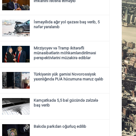
imkanını istisna etməyib
İsmayıllıda ağır yol qəzası baş verib, 5
nəfər yaralanıb
Mirziyoyev və Tramp ikitərəfli
münasibətlərin möhkəmləndirilməsi
perspektivlərini müzakirə ediblər
Türkiyənin yük gəmisi Novorossiysk
yaxınlığında PUA hücumuna məruz qalıb
Kamçatkada 5,5 bal gücündə zəlzələ
baş verib
Bakıda parkdan oğurluq edilib