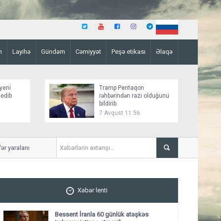
n
Layihə
Gündəm
Cəmiyyət
Peşə etikası
Əlaqə
yeni
Tramp Pentaqon
 edib
rəhbərindən razı olduğunu
bildirib
7 Avqust 11:56
yaralanıb
Mirziyoyev və Tramp ikitər
ediblər
Xəbər lenti
Bessent İranla 60 günlük atəşkəs