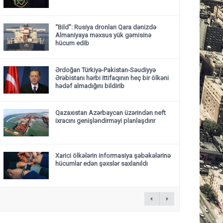
“Bild”: Rusiya dronları Qara dənizdə
Almaniyaya məxsus yük gəmisinə
hücum edib
Ərdoğan Türkiyə-Pakistan-Səudiyyə
Ərəbistanı hərbi ittifaqının heç bir ölkəni
hədəf almadığını bildirib
Qazaxıstan Azərbaycan üzərindən neft
ixracını genişləndirməyi planlaşdırır
Xarici ölkələrin informasiya şəbəkələrinə
hücumlar edən şəxslər saxlanıldı