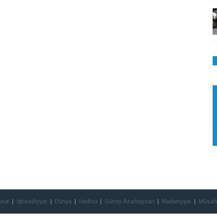
asət
İqtisadiyyat
Dünya
Hadisə
Güney Azərbaycan
Mədəniyyət
Müsah