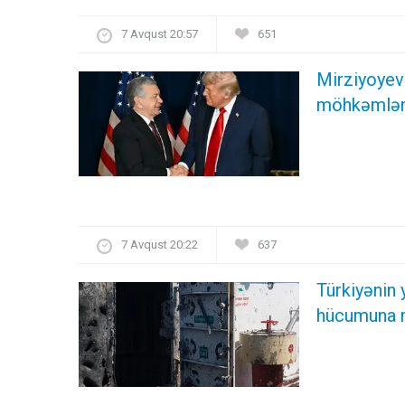
7 Avqust 20:57
651
Mirziyoyev 
möhkəmlənd
7 Avqust 20:22
637
Türkiyənin
hücumuna 