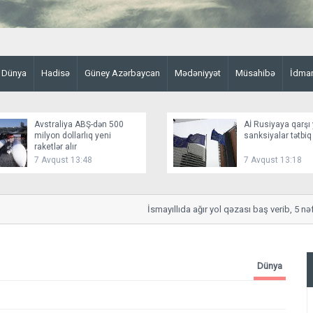
Dünya
Hadisə
Güney Azərbaycan
Mədəniyyət
Müsahibə
İdma
Avstraliya ABŞ-dən 500
Aİ Rusiyaya qarşı 
milyon dollarlıq yeni
sanksiyalar tətbiq
raketlər alır
7 Avqust 13:48
7 Avqust 13:18
İsmayıllıda ağır yol qəzası baş verib, 5 nəfər 
Dünya