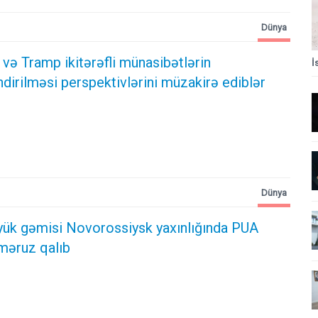
Dünya
və Tramp ikitərəfli münasibətlərin
İ
irilməsi perspektivlərini müzakirə ediblər
Dünya
 yük gəmisi Novorossiysk yaxınlığında PUA
məruz qalıb