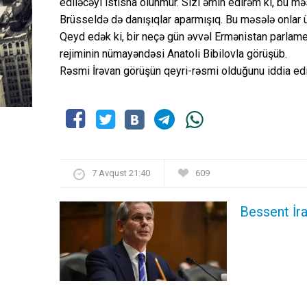
ediləcəyi istisna olunmur. Sizi əmin edirəm ki, bu mə
Brüsseldə də danışıqlar aparmışıq. Bu məsələ onlar üç
Qeyd edək ki, bir neçə gün əvvəl Ermənistan parlame
rejiminin nümayəndəsi Anatoli Bibilovla görüşüb.
Rəsmi İrəvan görüşün qeyri-rəsmi olduğunu iddia edi
7 Avqust 21:40
609
Bessent İra