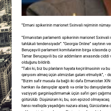
"Erməni spikerinin marionet Sxinvali rejiminin nümay
"Ermənistan parlamenti spikerinin marionet Sxinvali
təhlükəli tendensiyadır". "Georgia Online" saytının v
Beruçaşvili parlament komitələrinin birgə iclasında çı
Tamar Beruçaşvili bu cür addımların arxasında ciddi 
olduğunu bildirib.
"Təbii ki, biz bu planların həyata keçirilməsinin və
qarşısını almaq üçün əlimizdən gələni etməliyik", - d
"Bizim səfir məsələ ilə bağlı iki dəfə Ermənistan Xİ
həmkarı ilə danışıqlar aparıb və onlar bu danışıqlarda
vəziyyəti gərginləşdirməmək üçün səfiri geri çağırma
götürülüb. Düşünürəm ki, bu, son epizod olmayacaq. E
hansı reallıqda yaşadığını nəzərə alsaq, Gürcüstana 