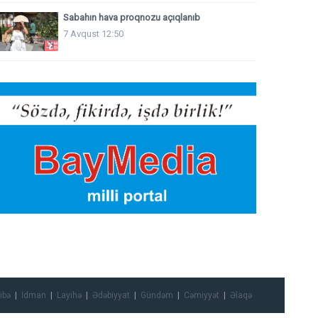
Sabahın hava proqnozu açıqlanıb
7 Avqust 12:50
ibə
İdman
Layihə
Ədəbiyyat
Gündəm
Cəmiyyət
Əlaqə