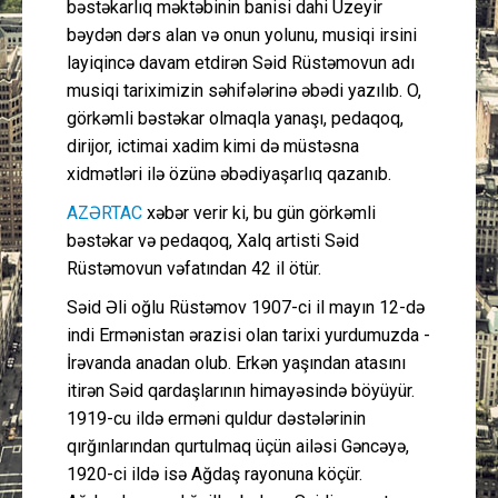
bəstəkarlıq məktəbinin banisi dahi Üzeyir
bəydən dərs alan və onun yolunu, musiqi irsini
layiqincə davam etdirən Səid Rüstəmovun adı
musiqi tariximizin səhifələrinə əbədi yazılıb. O,
görkəmli bəstəkar olmaqla yanaşı, pedaqoq,
dirijor, ictimai xadim kimi də müstəsna
xidmətləri ilə özünə əbədiyaşarlıq qazanıb.
AZƏRTAC
xəbər verir ki, bu gün görkəmli
bəstəkar və pedaqoq, Xalq artisti Səid
Rüstəmovun vəfatından 42 il ötür.
Səid Əli oğlu Rüstəmov 1907-ci il mayın 12-də
indi Ermənistan ərazisi olan tarixi yurdumuzda -
İrəvanda anadan olub. Erkən yaşından atasını
itirən Səid qardaşlarının himayəsində böyüyür.
1919-cu ildə erməni quldur dəstələrinin
qırğınlarından qurtulmaq üçün ailəsi Gəncəyə,
1920-ci ildə isə Ağdaş rayonuna köçür.