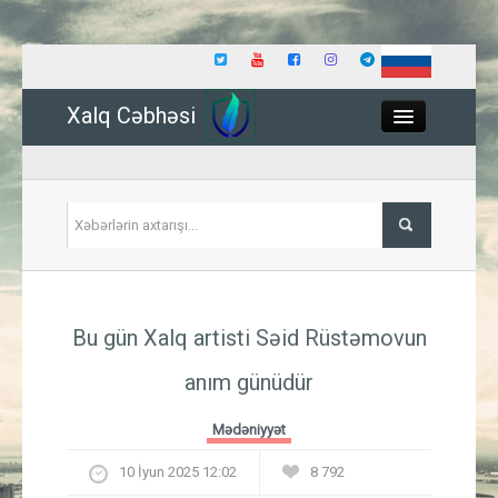
Xalq Cəbhəsi
Close
Siyasət
Bu gün Xalq artisti Səid Rüstəmovun
İqtisadiyyat
anım günüdür
Dünya
Mədəniyyət
Hadisə
10 İyun 2025 12:02
8 792