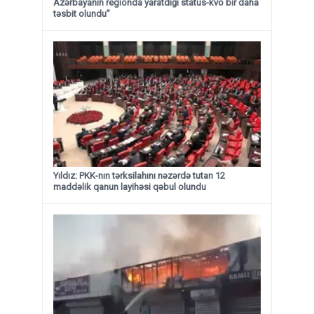
Azərbayanın regionda yaratdığı status-kvo bir daha
təsbit olundu”
Yıldız: PKK-nın tərksilahını nəzərdə tutan 12
maddəlik qanun layihəsi qəbul olundu ​​​​​​​