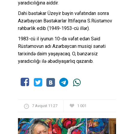
yaradıcılığına aiddir.
Dahi bəstəkar Üzeyir bəyin vəfatından sonra
Azərbaycan Bəstəkarlar İttifaqına S.Rüstəmov
rəhbərlik edib (1949-1953-cü illər).
1983-cü il iyunun 10-da vəfat edən Səid
Rüstəmovun adı Azərbaycan musiqi sənəti
tarixində daim yaşayacaq. O, bənzərsiz
yaradıcılığı ilə əbədiyaşarlıq qazanıb.
7 Avqust 11:27
1 001