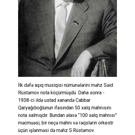
İlk dəfə aşıq musiqisi nümunələrini məhz Səid
Rüstəmov nota köçürmüşdü. Daha sonra -
1938-ci ildə ustad xanəndə Cabbar
Qaryağdıoğlunun ifasından 50 xalq mahnısını
nota salmışdır. Bundan əlavə “100 xalq mahnısı”
məcmuəsi, bir neçə mahnı və rəqslərin orkestr
üçün işlənməsi də məhz S.Rüstəmov