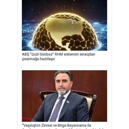
ABŞ "Qızıl Günbəz" RHM sistemini sınaqdan
çıxarmağa hazırlaşır
“Vaşinqton Zirvəsi və Birgə Bəyannamə ilə