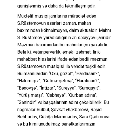
genişlənmiş və daha da təkmilləşmişdir.
Müxtəlif musiqi janrlarına müraciət edən
S.Rüstəmovun əsərləri zaman, məkan
baxımından köhnəlməyən, daim aktualdır. Mahnı
S. Rüstəmov yaradıcılığının ən səciyyəvi janrıdır.
Məzmun baxımından bu mahnılar çoxşaxəlidir.
Belə ki, vətənpərvərlik, əmək- zəhmət, lirik-
məhəbbət hisslərini ifadə edən bədii məzmun
S.Rüstəmovun musiqisi ilə vəhdət təşkil edir.
Bu mahnılardan “Oxu, gözəl”, “Hardasan?”,
“Həkim qız”, “Getmə-getmə”, “Haralısan?”,
“Bənövşə”, “İntizar”, “Sürəyya”, “Sumqayıt”,
“Yürüş marşı”, “Cəbhəyə”, “Qurban adına”,
“Sənindir” və başqalarının adını çəkə bilərik. Bu
nəğmələr Bülbül, Şövkət Ələkbərova, Rəşid
Behbudov, Gülağa Məmmədov, Sara Qədimova
və bu kimi unudulmaz sənətkarlarımızın