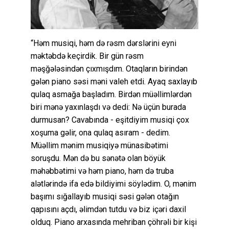
“Həm musiqi, həm də rəsm dərslərini eyni
məktəbdə keçirdik. Bir gün rəsm
məşğələsindən çıxmışdım. Otaqların birindən
gələn piano səsi məni valeh etdi. Ayaq saxlayıb
qulaq asmağa başladım. Birdən müəllimlərdən
biri mənə yaxınlaşdı və dedi: Nə üçün burada
durmusan? Cavabında - eşitdiyim musiqi çox
xoşuma gəlir, ona qulaq asıram - dedim.
Müəllim mənim musiqiyə münasibətimi
soruşdu. Mən də bu sənətə olan böyük
məhəbbətimi və həm piano, həm də truba
alətlərində ifa edə bildiyimi söylədim. O, mənim
başımı sığallayıb musiqi səsi gələn otağın
qapısını açdı, əlimdən tutdu və biz içəri daxil
olduq. Piano arxasında mehriban çöhrəli bir kişi