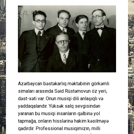
Güney Azərbaycan
Mədəniyyət
Müsahibə
İdman
Layihə
Azərbaycan bəstəkarlıq məktəbinin görkəmli
Gündəm
simaları arasında Səid Rüstəmovun öz yeri,
dəst-xəti var. Onun musiqi dili anlaşıqlı və
Cəmiyyət
yaddaqalandır. Yüksək xalq sevgisindən
yaranan bu musiqi insanların qəlbinə yol
Peşə etikası
tapmağa, onların hisslərinə hakim kəsilməyə
qadirdir. Professional musiqimizin, milli
Əlaqə