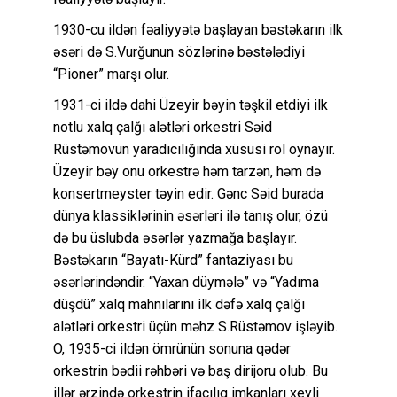
1930-cu ildən fəaliyyətə başlayan bəstəkarın ilk
əsəri də S.Vurğunun sözlərinə bəstələdiyi
“Pioner” marşı olur.
1931-ci ildə dahi Üzeyir bəyin təşkil etdiyi ilk
notlu xalq çalğı alətləri orkestri Səid
Rüstəmovun yaradıcılığında xüsusi rol oynayır.
Üzeyir bəy onu orkestrə həm tarzən, həm də
konsertmeyster təyin edir. Gənc Səid burada
dünya klassiklərinin əsərləri ilə tanış olur, özü
də bu üslubda əsərlər yazmağa başlayır.
Bəstəkarın “Bayatı-Kürd” fantaziyası bu
əsərlərindəndir. “Yaxan düymələ” və “Yadıma
düşdü” xalq mahnılarını ilk dəfə xalq çalğı
alətləri orkestri üçün məhz S.Rüstəmov işləyib.
O, 1935-ci ildən ömrünün sonuna qədər
orkestrin bədii rəhbəri və baş dirijoru olub. Bu
illər ərzində orkestrin ifaçılıq imkanları xeyli