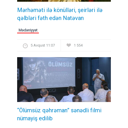
Mərhəməti ilə könülləri, şeirləri ilə
qəlbləri fəth edən Natəvan
Mədəniyyət
5 Avqust 11:07
1 554
“Ölümsüz qəhrəman” sənədli filmi
nümayiş edilib