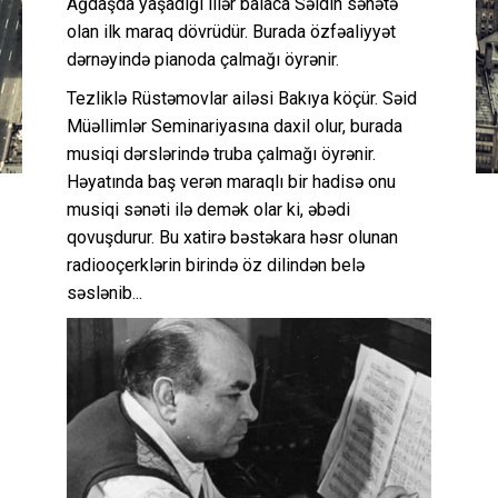
Ağdaşda yaşadığı illər balaca Səidin sənətə
olan ilk maraq dövrüdür. Burada özfəaliyyət
dərnəyində pianoda çalmağı öyrənir.
Tezliklə Rüstəmovlar ailəsi Bakıya köçür. Səid
Müəllimlər Seminariyasına daxil olur, burada
musiqi dərslərində truba çalmağı öyrənir.
Həyatında baş verən maraqlı bir hadisə onu
musiqi sənəti ilə demək olar ki, əbədi
qovuşdurur. Bu xatirə bəstəkara həsr olunan
radiooçerklərin birində öz dilindən belə
səslənib...