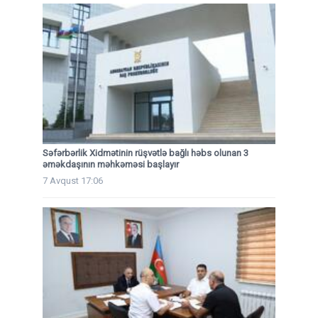
Səfərbərlik Xidmətinin rüşvətlə bağlı həbs olunan 3
əməkdaşının məhkəməsi başlayır
7 Avqust 17:06