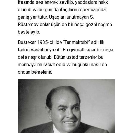
ifasında səslənərək sevilib, yaddaşlara həkk
olunub və bu gün də ifaçıların repertuarında
geniş yer tutur. Uşaqları unutmayan S.
Rüstəmov onlar üçün də bir neçə gözəl nəğmə
bəstələyib.
Bəstəkar 1935-ci ildə “Tar məktəbi” adlı ilk
tədris vəsaitini yazıb. Bu qiymətli əsər bir neçə
dəfə nəşr olunub. Bütün ustad tarzənlər bu
mənbəyə müraciət edib və bugünkü nəsil də
ondan bəhrələnir.