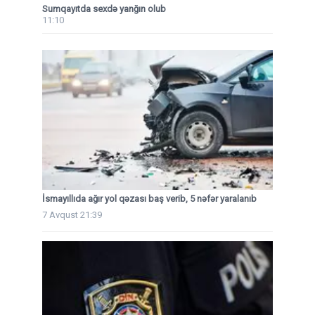
Sumqayıtda sexdə yanğın olub
11:10
İsmayıllıda ağır yol qəzası baş verib, 5 nəfər yaralanıb
7 Avqust 21:39