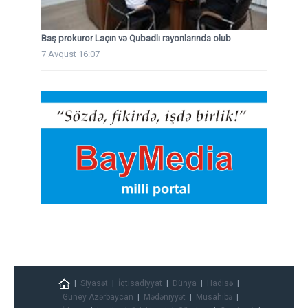
Baş prokuror Laçın və Qubadlı rayonlarında olub
7 Avqust 16:07
Siyasət
İqtisadiyyat
Dünya
Hadisə
Güney Azərbaycan
Mədəniyyət
Müsahibə