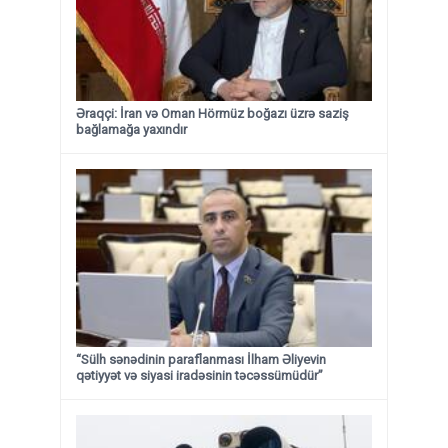
Əraqçi: İran və Oman Hörmüz boğazı üzrə saziş
bağlamağa yaxındır
“Sülh sənədinin paraflanması İlham Əliyevin
qətiyyət və siyasi iradəsinin təcəssümüdür”