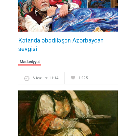
Kətanda əbədiləşən Azərbaycan
sevgisi
Mədəniyyət
6 Avqust 11:14
1 225