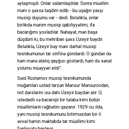
əyləşmişdi. Onlar salamlaşdılar. Sonra müəllim
məni o şəxsə təqdim edib - bu uşağın yaxşı
musiqi duyumu var - dedi. Beləliklə, onlar
birlikdə mənim musiqi qabiliyyətimi, ifa
bacarığımı yoxladılar. Nəhayət, mən başa
düşdüm ki, bu mehriban şəxs Üzeyir bəydir.
Beləliklə, Üzeyir bəy məni dərhal musiqi
texnikumunun tar sinfinə göndərdi. O gündən də
həm mənə atalıq qayğısı göstərdi, həm də sənət
yolumu müəyyən etdi”.
Səid Rüstəmov musiqi texnikumunda
muğamları ustad tarzən Mənsur Mənsurovdan,
not dərslərini isə dahi Üzeyir bəydən alır. O,
istedadlı və bacarıqlı bir tələbə kimi bütün
müəllimlərin rəğbətini qazanır. 1929-cu ildə,
yəni musiqi texnikumunu bitirməzdən bir il
əvvəl həmin məktəbdə tar müəllimi kimi
fəaliyyətə başlayır.