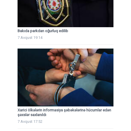
Bakıda parkdan oğurluq edilib
7 Avqust 19:14
Xarici ölkələrin informasiya şəbəkələrinə hücumlar edən
şəxslər saxlanıldı
7 Avqust 17:52