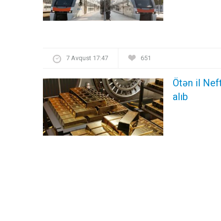
7 Avqust 17:47
651
Ötən il Nef
alıb