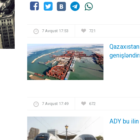
7 Avqust 17:53
721
Qazaxıstan
genişləndir
7 Avqust 17:49
672
ADY bu ilin