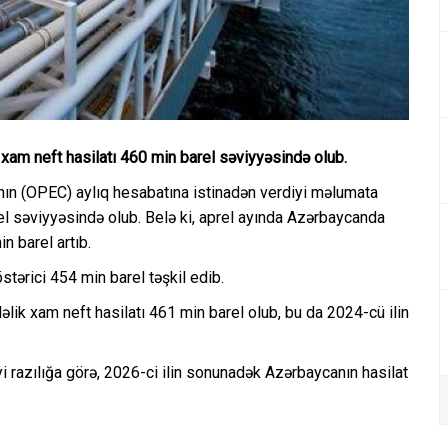
xam neft hasilatı 460 min barel səviyyəsində olub.
nın (OPEC) aylıq hesabatına istinadən verdiyi məlumata
el səviyyəsində olub. Belə ki, aprel ayında Azərbaycanda
n barel artıb.
tərici 454 min barel təşkil edib.
dəlik xam neft hasilatı 461 min barel olub, bu da 2024-cü ilin
yi razılığa görə, 2026-ci ilin sonunadək Azərbaycanın hasilat