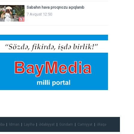
Sabahın hava proqnozu açıqlanıb
7 Avqust 12:50
ibə
İdman
Layihə
Ədəbiyyat
Gündəm
Cəmiyyət
Əlaqə