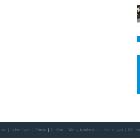
asət
İqtisadiyyat
Dünya
Hadisə
Güney Azərbaycan
Mədəniyyət
Müsah