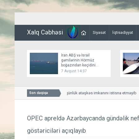
Xalq Cəbhəsi
Siyasət
İqtisadiyyat
İran ABŞ və İsrail
gəmilərinin Hörmüz
boğazından keçidini
bağlayır
7 Avqust 14:37
Bessent İranla 60 günlük atəşkəs imkanını istisna etməyib
Son dəqiqə
OPEC apreldə Azərbaycanda gündəlik neft
göstəriciləri açıqlayıb