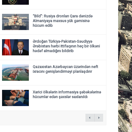
“Bild”: Rusiya dronları Qara dənizdə
Almaniyaya məxsus yük gəmisinə
hücum edib
Ərdoğan Türkiyə-Pakistan-Səudiyyə
Ərəbistanı hərbi ittifaqının heç bir ölkəni
hədəf almadığını bildirib
Qazaxıstan Azərbaycan üzərindən neft
ixracını genişləndirməyi planlaşdırır
Xarici ölkələrin informasiya şəbəkələrinə
hücumlar edən şəxslər saxlanıldı