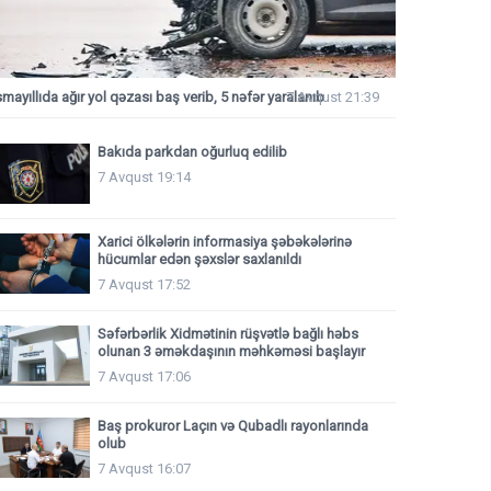
smayıllıda ağır yol qəzası baş verib, 5 nəfər yaralanıb
7 Avqust 21:39
Bakıda parkdan oğurluq edilib
7 Avqust 19:14
Xarici ölkələrin informasiya şəbəkələrinə
hücumlar edən şəxslər saxlanıldı
7 Avqust 17:52
Səfərbərlik Xidmətinin rüşvətlə bağlı həbs
olunan 3 əməkdaşının məhkəməsi başlayır
7 Avqust 17:06
Baş prokuror Laçın və Qubadlı rayonlarında
olub
7 Avqust 16:07