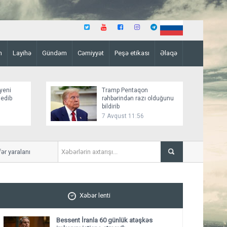
n
Layihə
Gündəm
Cəmiyyət
Peşə etikası
Əlaqə
yeni
Tramp Pentaqon
 edib
rəhbərindən razı olduğunu
bildirib
7 Avqust 11:56
yaralanıb
Mirziyoyev və Tramp ikitərə
ediblər
Xəbər lenti
Bessent İranla 60 günlük atəşkəs