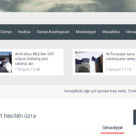
Dünya
Hadisə
Güney Azərbaycan
Mədəniyyət
Müsahibə
İdma
Avstraliya ABŞ-dən 500
Aİ Rusiyaya qarşı 
milyon dollarlıq yeni
sanksiyalar tətbiq
raketlər alır
7 Avqust 13:48
7 Avqust 13:18
İsmayıllıda ağır yol qəzası baş verib, 5 nəfər 
 hasilatı üzrə
İqtisadiyyat