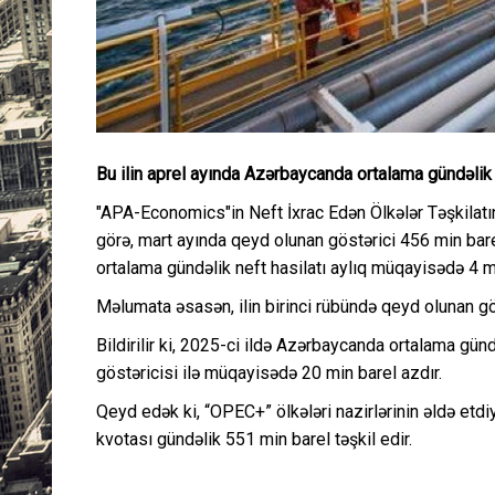
Bu ilin aprel ayında Azərbaycanda ortalama gündəlik 
"APA-Economics"in Neft İxrac Edən Ölkələr Təşkilatı
görə, mart ayında qeyd olunan göstərici 456 min bar
ortalama gündəlik neft hasilatı aylıq müqayisədə 4 mi
Məlumata əsasən, ilin birinci rübündə qeyd olunan gös
Bildirilir ki, 2025-ci ildə Azərbaycanda ortalama gün
göstəricisi ilə müqayisədə 20 min barel azdır.
Qeyd edək ki, “OPEC+” ölkələri nazirlərinin əldə etdi
kvotası gündəlik 551 min barel təşkil edir.