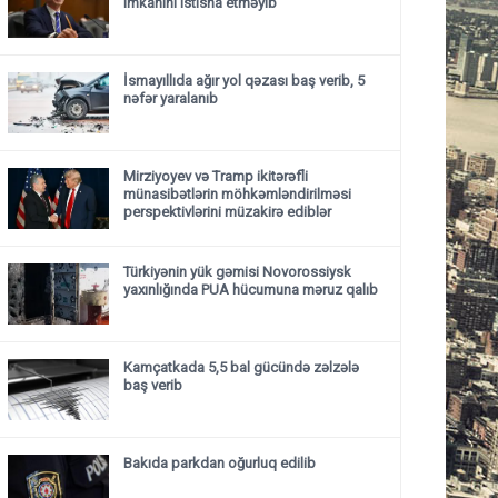
imkanını istisna etməyib
İsmayıllıda ağır yol qəzası baş verib, 5
nəfər yaralanıb
Mirziyoyev və Tramp ikitərəfli
münasibətlərin möhkəmləndirilməsi
perspektivlərini müzakirə ediblər
Türkiyənin yük gəmisi Novorossiysk
yaxınlığında PUA hücumuna məruz qalıb
Kamçatkada 5,5 bal gücündə zəlzələ
baş verib
Bakıda parkdan oğurluq edilib