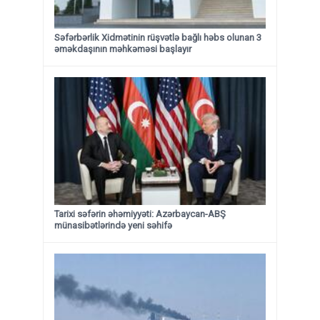
Səfərbərlik Xidmətinin rüşvətlə bağlı həbs olunan 3
əməkdaşının məhkəməsi başlayır
Tarixi səfərin əhəmiyyəti: Azərbaycan-ABŞ
münasibətlərində yeni səhifə