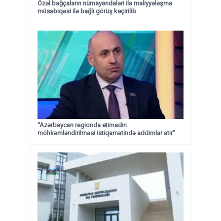
Özəl bağçaların nümayəndələri ilə maliyyələşmə
müsabiqəsi ilə bağlı görüş keçirilib
“Azərbaycan regionda etimadın
möhkəmləndirilməsi istiqamətində addımlar atır”