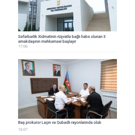
Səfərbərlik Xidmətinin rüşvətlə bağlı həbs olunan 3
əməkdaşının məhkəməsi başlayır
17:06
Baş prokuror Laçın və Qubadlı rayonlarında olub
16:07