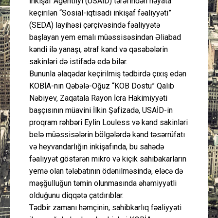
İnkişaf Agentliyi (USAİD) tərəfindən həyata
keçirilən “Sosial-iqtisadi inkişaf fəaliyyəti”
(SEDA) layihəsi çərçivəsində fəaliyyətə
başlayan yem emalı müəssisəsindən Əliabad
kəndi ilə yanaşı, ətraf kənd və qəsəbələrin
sakinləri də istifadə edə bilər.
Bununla əlaqədar keçirilmiş tədbirdə çıxış edən
KOBİA-nın Qəbələ-Oğuz “KOB Dostu” Qalib
Nəbiyev, Zaqatala Rayon İcra Hakimiyyəti
başçısının müavini İlkin Şəfizadə, USAİD-in
proqram rəhbəri Eylin Louless və kənd sakinləri
belə müəssisələrin bölgələrdə kənd təsərrüfatı
və heyvandarlığın inkişafında, bu sahədə
fəaliyyət göstərən mikro və kiçik sahibakarların
yemə olan tələbatının ödənilməsində, eləcə də
məşğulluğun təmin olunmasında əhəmiyyətli
olduğunu diqqətə çatdırıblar.
Tədbir zamanı həmçinin, sahibkarlıq fəaliyyəti