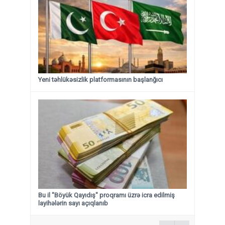
Yeni təhlükəsizlik platformasının başlanğıcı
Bu il "Böyük Qayıdış" proqramı üzrə icra edilmiş
layihələrin sayı açıqlanıb