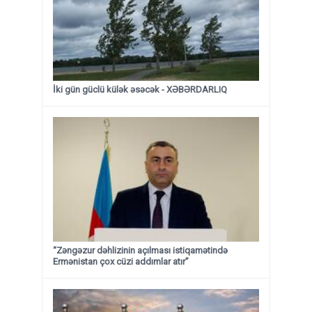
İki gün güclü külək əsəcək - XƏBƏRDARLIQ
“Zəngəzur dəhlizinin açılması istiqamətində
Ermənistan çox cüzi addımlar atır”