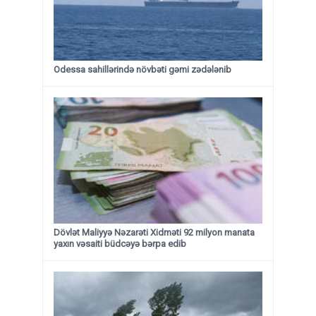
Odessa sahillərində növbəti gəmi zədələnib
Dövlət Maliyyə Nəzarəti Xidməti 92 milyon manata
yaxın vəsaiti büdcəyə bərpa edib