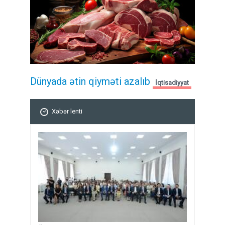
Dünyada ətin qiyməti azalıb
İqtisadiyyat
Xəbər lenti