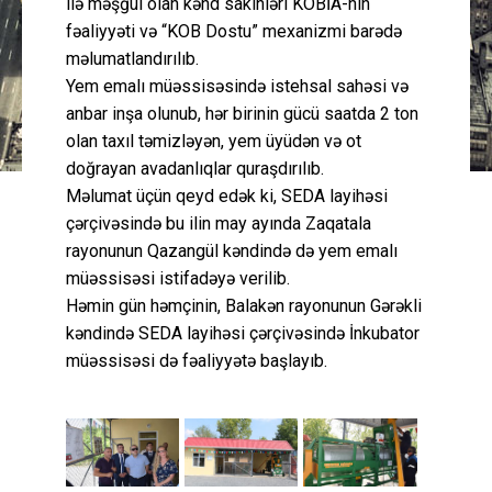
ilə məşğul olan kənd sakinləri KOBİA-nın
fəaliyyəti və “KOB Dostu” mexanizmi barədə
məlumatlandırılıb.
Yem emalı müəssisəsində istehsal sahəsi və
anbar inşa olunub, hər birinin gücü saatda 2 ton
olan taxıl təmizləyən, yem üyüdən və ot
doğrayan avadanlıqlar quraşdırılıb.
Məlumat üçün qeyd edək ki, SEDA layihəsi
çərçivəsində bu ilin may ayında Zaqatala
rayonunun Qazangül kəndində də yem emalı
müəssisəsi istifadəyə verilib.
Həmin gün həmçinin, Balakən rayonunun Gərəkli
kəndində SEDA layihəsi çərçivəsində İnkubator
müəssisəsi də fəaliyyətə başlayıb.