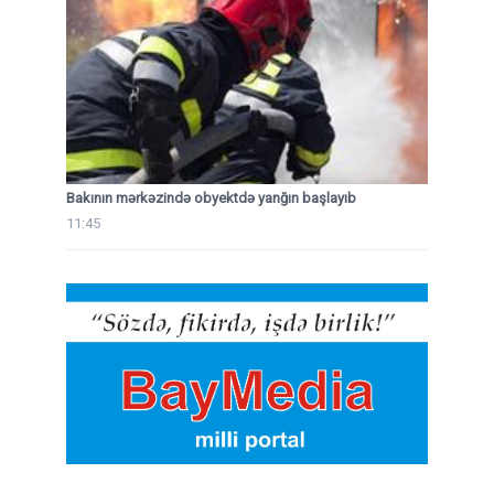
Bakının mərkəzində obyektdə yanğın başlayıb
11:45