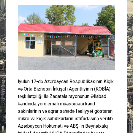
Güney Azərbaycan
Mədəniyyət
Müsahibə
İdman
Layihə
İyulun 17-də Azərbaycan Respublikasının Kiçik
Gündəm
və Orta Biznesin İnkişafı Agentliyinin (KOBİA)
təşkilatçılığı ilə Zaqatala rayonunun Əliabad
Cəmiyyət
kəndində yem emalı müəssisəsi kənd
sakinlərinin və aqrar sahədə fəaliyyət göstərən
Peşə etikası
mikro və kiçik sahibkarların istifadəsinə verilib.
Azərbaycan Hökuməti və ABŞ-ın Beynəlxalq
Əlaqə