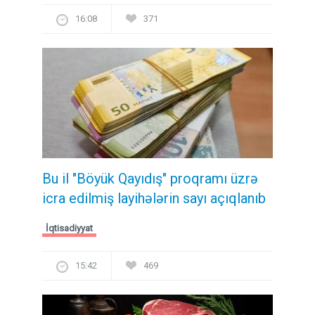
16:08
371
Bu il "Böyük Qayıdış" proqramı üzrə
icra edilmiş layihələrin sayı açıqlanıb
İqtisadiyyat
15:42
469