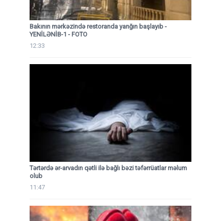
Bakının mərkəzində restoranda yanğın başlayıb
-
YENİLƏNİB-1 - FOTO
12:33
Tərtərdə ər-arvadın qətli ilə bağlı bəzi təfərrüatlar məlum
olub
11:47