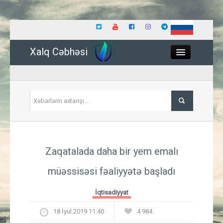
Xalq Cəbhəsi
Close
Siyasət
Zaqatalada daha bir yem emalı
İqtisadiyyat
müəssisəsi fəaliyyətə başladı
Dünya
İqtisadiyyat
Hadisə
18 İyul 2019 11:40
4 984