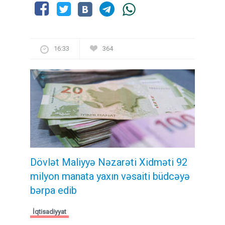
16:33
364
Dövlət Maliyyə Nəzarəti Xidməti 92
milyon manata yaxın vəsaiti büdcəyə
bərpa edib
İqtisadiyyat