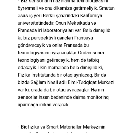
- Biz sensorların hazırlanma texnologiyasını
öyrənməli və onu ölkəmizə gətirməliyik. Smutun
əsas iş yeri Berkli şəhərindəki Kaliforniya
universitetindədir. Onun Meksikada və
Fransada iri laboratoriyaları var. Belə danışılıb
ki, biz perspektivli gəncləri Fransaya
göndərəcəyik və onlar Fransada bu
texnologiyasını öyrənəcəklər. Ondan sonra
texnologiyanı gətirəcəyik, həm də tətbiq
edəcəyik. İlkin mərhələdə belə danışılıb ki,
Fizika İnstitutunda bir otaq ayrılacaq. Bir də
bizdə Sağlam Nəsil adlı Elmi-Tədqiqat Mərkəzi
var ki, orada da bir otaq ayıracaqlar. Həmin
sensorlar insan bədənində daima monitorinq
aparmağa imkan verəcək.
- Biofizika və Smart Materiallar Mərkəzinin