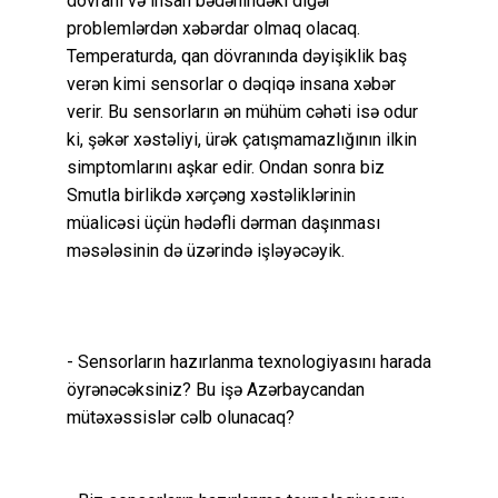
dövranı və insan bədənindəki digər
problemlərdən xəbərdar olmaq olacaq.
Temperaturda, qan dövranında dəyişiklik baş
verən kimi sensorlar o dəqiqə insana xəbər
verir. Bu sensorların ən mühüm cəhəti isə odur
ki, şəkər xəstəliyi, ürək çatışmamazlığının ilkin
simptomlarını aşkar edir. Ondan sonra biz
Smutla birlikdə xərçəng xəstəliklərinin
müalicəsi üçün hədəfli dərman daşınması
məsələsinin də üzərində işləyəcəyik.
- Sensorların hazırlanma texnologiyasını harada
öyrənəcəksiniz? Bu işə Azərbaycandan
mütəxəssislər cəlb olunacaq?