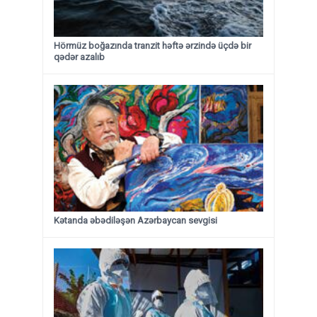
Hörmüz boğazında tranzit həftə ərzində üçdə bir
qədər azalıb
Kətanda əbədiləşən Azərbaycan sevgisi