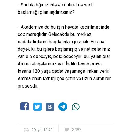
- Sadaladığınız işlərə konkret nə vaxt
başlamağı planlaşdırırsınız?
- Akademiya da bu işin həyata keçirilməsində
çox maraqlıdır. Gələcəkdə bu mərkəz
sadaladıqlarım haqda işlər görəcək. Bu saat
deyək ki, bu işlərə başlamışıq və nəticələrimiz
var, elə edəcəyik, belə edəcəyik, bu, yalan olar.
Amma əlaqələrimiz var. İndiki texnologiya
insana 120 yaşa qədər yaşamağa imkan verir.
Amma onun tətbiqi çox çətin və uzun sürən bir
prosesdir.
29 İyul 13:49
2 982