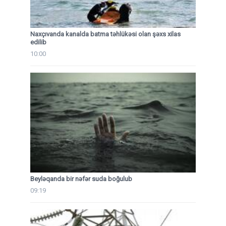
Naxçıvanda kanalda batma təhlükəsi olan şəxs xilas
edilib
10:00
Beyləqanda bir nəfər suda boğulub
09:19