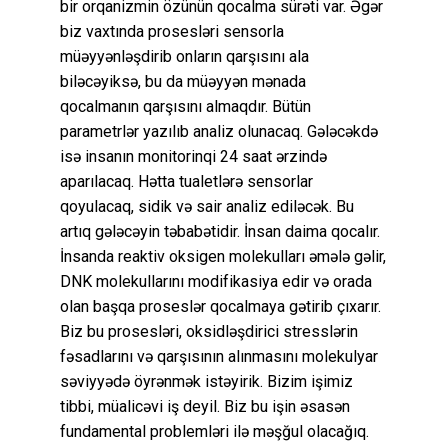
bir orqanizmin özünün qocalma sürəti var. Əgər
biz vaxtında prosesləri sensorla
müəyyənləşdirib onların qarşısını ala
biləcəyiksə, bu da müəyyən mənada
qocalmanın qarşısını almaqdır. Bütün
parametrlər yazılıb analiz olunacaq. Gələcəkdə
isə insanın monitorinqi 24 saat ərzində
aparılacaq. Hətta tualetlərə sensorlar
qoyulacaq, sidik və sair analiz ediləcək. Bu
artıq gələcəyin təbabətidir. İnsan daima qocalır.
İnsanda reaktiv oksigen molekulları əmələ gəlir,
DNK molekullarını modifikasiya edir və orada
olan başqa proseslər qocalmaya gətirib çıxarır.
Biz bu prosesləri, oksidləşdirici stresslərin
fəsadlarını və qarşısının alınmasını molekulyar
səviyyədə öyrənmək istəyirik. Bizim işimiz
tibbi, müalicəvi iş deyil. Biz bu işin əsasən
fundamental problemləri ilə məşğul olacağıq.