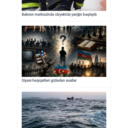
Bakının mərkəzində obyektdə yanğın başlayıb
Siyasi həqiqətləri gizlədən suallar