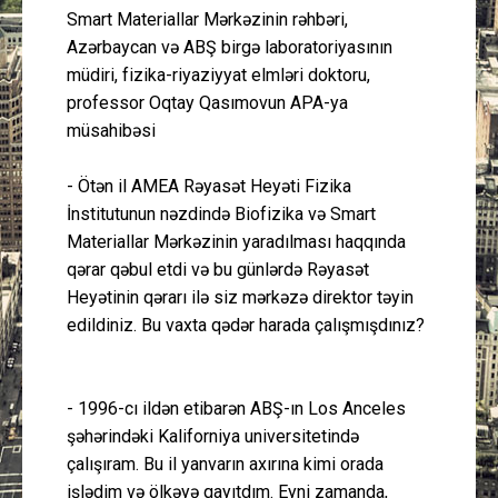
Smart Materiallar Mərkəzinin rəhbəri,
Azərbaycan və ABŞ birgə laboratoriyasının
müdiri, fizika-riyaziyyat elmləri doktoru,
professor Oqtay Qasımovun APA-ya
müsahibəsi
- Ötən il AMEA Rəyasət Heyəti Fizika
İnstitutunun nəzdində Biofizika və Smart
Materiallar Mərkəzinin yaradılması haqqında
qərar qəbul etdi və bu günlərdə Rəyasət
Heyətinin qərarı ilə siz mərkəzə direktor təyin
edildiniz. Bu vaxta qədər harada çalışmışdınız?
- 1996-cı ildən etibarən ABŞ-ın Los Anceles
şəhərindəki Kaliforniya universitetində
çalışıram. Bu il yanvarın axırına kimi orada
işlədim və ölkəyə qayıtdım. Eyni zamanda,