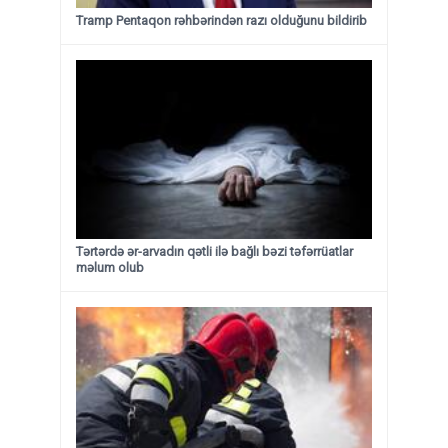
Tramp Pentaqon rəhbərindən razı olduğunu bildirib
Tərtərdə ər-arvadın qətli ilə bağlı bəzi təfərrüatlar
məlum olub