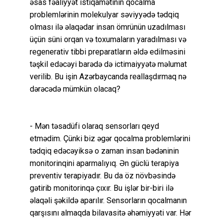
əsas fəaliyyət istiqamətinin qocalma
problemlərinin molekulyar səviyyədə tədqiq
olması ilə əlaqədar insan ömrünün uzadılması
üçün süni orqan və toxumaların yaradılması və
regenerativ tibbi preparatların əldə edilməsini
təşkil edəcəyi barədə də ictimaiyyətə məlumat
verilib. Bu işin Azərbaycanda reallaşdırmaq nə
dərəcədə mümkün olacaq?
- Mən təsadüfi olaraq sensorları qeyd
etmədim. Çünki biz əgər qocalma problemlərini
tədqiq edəcəyiksə o zaman insan bədəninin
monitorinqini aparmalıyıq. Ən güclü terapiya
preventiv terapiyadır. Bu da öz növbəsində
gətirib monitorinqə çıxır. Bu işlər bir-biri ilə
əlaqəli şəkildə aparılır. Sensorların qocalmanın
qarşısını almaqda bilavasitə əhəmiyyəti var. Hər