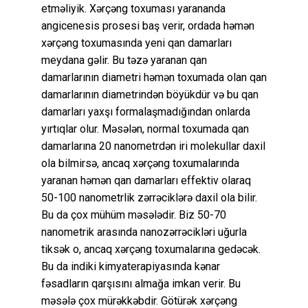
etməliyik. Xərçəng toxuması yarananda
angicenesis prosesi baş verir, ordada həmən
xərçəng toxumasında yeni qan damarları
meydana gəlir. Bu təzə yaranan qan
damarlarının diametri həmən toxumada olan qan
damarlarının diametrindən böyükdür və bu qan
damarları yaxşı formalaşmadığından onlarda
yırtıqlar olur. Məsələn, normal toxumada qan
damarlarına 20 nanometrdən iri molekullar daxil
ola bilmirsə, ancaq xərçəng toxumalarında
yaranan həmən qan damarları effektiv olaraq
50-100 nanometrlik zərrəciklərə daxil ola bilir.
Bu da çox mühüm məsələdir. Biz 50-70
nanometrik arasında nanozərrəcikləri uğurla
tiksək o, ancaq xərçəng toxumalarına gedəcək.
Bu da indiki kimyaterapiyasında kənar
fəsadların qarşısını almağa imkan verir. Bu
məsələ çox mürəkkəbdir. Götürək xərçəng