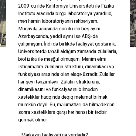
2009-cu ildə Kaliforniya Universiteti ilə Fizika
İnstitutu arasında birgə laboratoriya yaradılıb,
mən həmin laboratoriyanın rəhbəriyəm.
Müqavilə əsasında son iki ilin beş ayını
Azərbaycanda, yeddi ayını isə ABŞ-da
çalışmışam. İndi də birlikdə fəaliyyət göstəririk.
Universitetdə təhsil aldığım zamanda zülallarla,
biofizika ilə məşğul olmuşam. Mənim elmi
istiqamətim zülalların strukturu, dinamikası və
funksiyası arasında olan əlaqə üzrədir. Zülallar
hər şeyi tənzimləyir. Zülalın strukturunu,
dinamikasını və funksiyasını bilmədən
xəstəliklər haqqında dəqiq məlumat bilmək
mümkün deyil. Bu, məlumatları da bilmədikdən
sonra xəstəliklərə qarşı hər hansı bir tədbir
görmək olmur.
- Mərkəzin fəaliyyəti nə yerdədir?