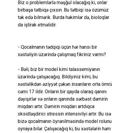
Biz o problemlərlə məşğul olacağıq ki, onlar
birbaşa tətbiqə çıxsın. Bu tətbiqi isə özümüz
tək edə bilmərik. Burda həkimlər də, bioloqlar
da iştirak etməlidir.
- Qocalmanın tədqiqi üçün hər hansı bir
xəstəliyin üzərində çalışmaq fikriniz varmı?
- Bəli, biz bir model kimi talassemiyanın
üzərində çalışacağıq. Bildiyiniz kimi, bu
xəstəlikdən əziyyət çəkən insanların orta ömrü
cəmi 17 ildir. Onların bir qayda olaraq qanını
dəyişirlər və onların qanında sərbəst dəmirin
miqdarı artır. Dəmirin miqdarı artdıqca
oksidləşdirici stressin intensivliyi artır. Bu isə
bizə qocalmanın öyrənilməsində model rolunu
oynaya bilər. Çalışacağıq ki, bu xəstələrin həm