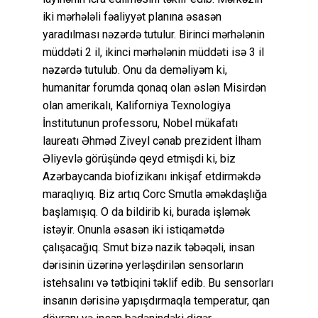
iki mərhələli fəaliyyət planına əsasən
yaradılması nəzərdə tutulur. Birinci mərhələnin
müddəti 2 il, ikinci mərhələnin müddəti isə 3 il
nəzərdə tutulub. Onu da deməliyəm ki,
humanitar forumda qonaq olan əslən Misirdən
olan amerikalı, Kaliforniya Texnologiya
İnstitutunun professoru, Nobel mükafatı
laureatı Əhməd Ziveyl cənab prezident İlham
Əliyevlə görüşündə qeyd etmişdi ki, biz
Azərbaycanda biofizikanı inkişaf etdirməkdə
maraqlıyıq. Biz artıq Corc Smutla əməkdaşlığa
başlamışıq. O da bildirib ki, burada işləmək
istəyir. Onunla əsasən iki istiqamətdə
çalışacağıq. Smut bizə nazik təbəqəli, insan
dərisinin üzərinə yerləşdirilən sensorların
istehsalını və tətbiqini təklif edib. Bu sensorları
insanın dərisinə yapışdırmaqla temperatur, qan