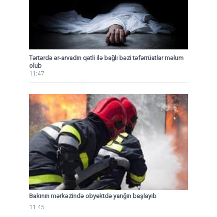
Tərtərdə ər-arvadın qətli ilə bağlı bəzi təfərrüatlar məlum
olub
11:47
Bakının mərkəzində obyektdə yanğın başlayıb
11:45