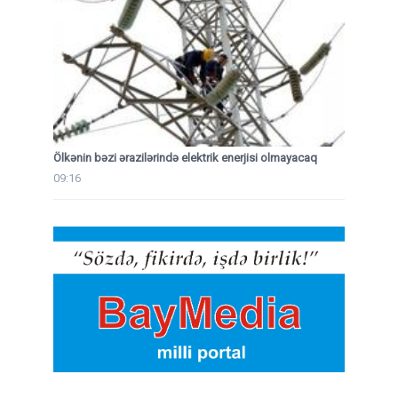
Ölkənin bəzi ərazilərində elektrik enerjisi olmayacaq
09:16