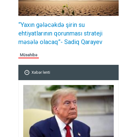
“Yaxın gələcəkdə şirin su
ehtiyatlarının qorunması strateji
məsələ olacaq”- Sadiq Qarayev
Müsahibə
Xəbər lenti