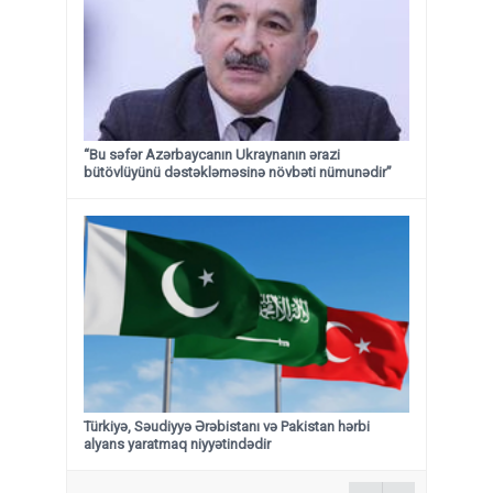
“Bu səfər Azərbaycanın Ukraynanın ərazi
bütövlüyünü dəstəkləməsinə növbəti nümunədir”
Türkiyə, Səudiyyə Ərəbistanı və Pakistan hərbi
alyans yaratmaq niyyətindədir