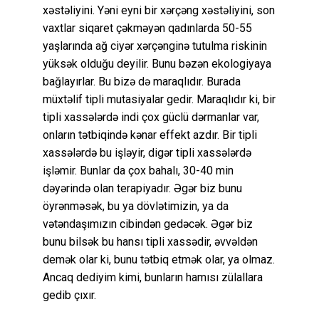
xəstəliyini. Yəni eyni bir xərçəng xəstəliyini, son
vaxtlar siqaret çəkməyən qadınlarda 50-55
yaşlarında ağ ciyər xərçənginə tutulma riskinin
yüksək olduğu deyilir. Bunu bəzən ekologiyaya
bağlayırlar. Bu bizə də maraqlıdır. Burada
müxtəlif tipli mutasiyalar gedir. Maraqlıdır ki, bir
tipli xassələrdə indi çox güclü dərmanlar var,
onların tətbiqində kənar effekt azdır. Bir tipli
xassələrdə bu işləyir, digər tipli xassələrdə
işləmir. Bunlar da çox bahalı, 30-40 min
dəyərində olan terapiyadır. Əgər biz bunu
öyrənməsək, bu ya dövlətimizin, ya da
vətəndaşımızın cibindən gedəcək. Əgər biz
bunu bilsək bu hansı tipli xassədir, əvvəldən
demək olar ki, bunu tətbiq etmək olar, ya olmaz.
Ancaq dediyim kimi, bunların hamısı zülallara
gedib çıxır.