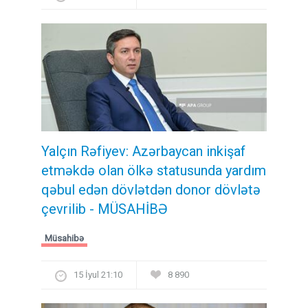
Yalçın Rəfiyev: Azərbaycan inkişaf
etməkdə olan ölkə statusunda yardım
qəbul edən dövlətdən donor dövlətə
çevrilib - MÜSAHİBƏ
Müsahibə
15 İyul 21:10
8 890