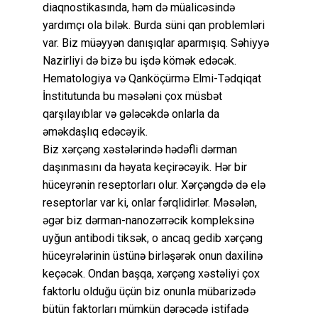
diaqnostikasında, həm də müalicəsində
yardımçı ola bilək. Burda süni qan problemləri
var. Biz müəyyən danışıqlar aparmışıq. Səhiyyə
Nazirliyi də bizə bu işdə kömək edəcək.
Hematologiya və Qanköçürmə Elmi-Tədqiqat
İnstitutunda bu məsələni çox müsbət
qarşılayıblar və gələcəkdə onlarla da
əməkdaşlıq edəcəyik.
Biz xərçəng xəstələrində hədəfli dərman
daşınmasını da həyata keçirəcəyik. Hər bir
hüceyrənin reseptorları olur. Xərçəngdə də elə
reseptorlar var ki, onlar fərqlidirlər. Məsələn,
əgər biz dərman-nanozərrəcik kompleksinə
uyğun antibodi tiksək, o ancaq gedib xərçəng
hüceyrələrinin üstünə birləşərək onun daxilinə
keçəcək. Ondan başqa, xərçəng xəstəliyi çox
faktorlu olduğu üçün biz onunla mübarizədə
bütün faktorları mümkün dərəcədə istifadə