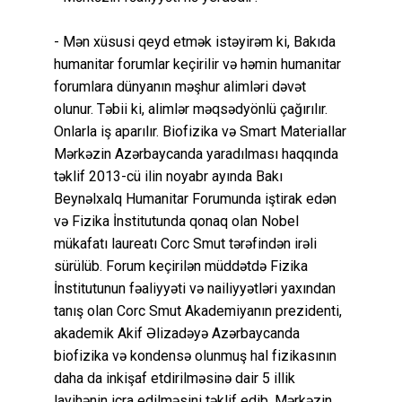
- Mən xüsusi qeyd etmək istəyirəm ki, Bakıda
humanitar forumlar keçirilir və həmin humanitar
forumlara dünyanın məşhur alimləri dəvət
olunur. Təbii ki, alimlər məqsədyönlü çağırılır.
Onlarla iş aparılır. Biofizika və Smart Materiallar
Mərkəzin Azərbaycanda yaradılması haqqında
təklif 2013-cü ilin noyabr ayında Bakı
Beynəlxalq Humanitar Forumunda iştirak edən
və Fizika İnstitutunda qonaq olan Nobel
mükafatı laureatı Corc Smut tərəfindən irəli
sürülüb. Forum keçirilən müddətdə Fizika
İnstitutunun fəaliyyəti və nailiyyətləri yaxından
tanış olan Corc Smut Akademiyanın prezidenti,
akademik Akif Əlizadəyə Azərbaycanda
biofizika və kondensə olunmuş hal fizikasının
daha da inkişaf etdirilməsinə dair 5 illik
layihənin icra edilməsini təklif edib. Mərkəzin