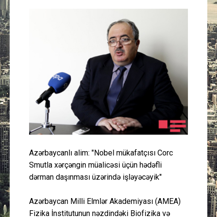
Güney Azərbaycan
Mədəniyyət
Müsahibə
İdman
Layihə
Gündəm
Azərbaycanlı alim: "Nobel mükafatçısı Corc
Cəmiyyət
Smutla xərçəngin müalicəsi üçün hədəfli
dərman daşınması üzərində işləyəcəyik"
Peşə etikası
Azərbaycan Milli Elmlər Akademiyası (AMEA)
Əlaqə
Fizika İnstitutunun nəzdindəki Biofizika və