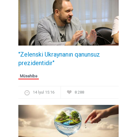
"Zelenski Ukraynanın qanunsuz
prezidentidir"
Müsahibə
14 İyul 15:16
8 288