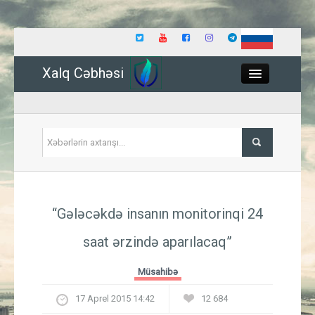
Xalq Cəbhəsi
Close
Siyasət
“Gələcəkdə insanın monitorinqi 24
İqtisadiyyat
saat ərzində aparılacaq”
Dünya
Müsahibə
Hadisə
17 Aprel 2015 14:42
12 684