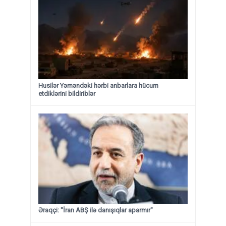
Husilər Yəməndəki hərbi anbarlara hücum
etdiklərini bildiriblər
Əraqçi: "İran ABŞ ilə danışıqlar aparmır"