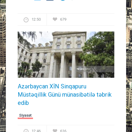
12:50
679
Azərbaycan XİN Sinqapuru
Müstəqillik Günü münasibətilə təbrik
edib
Siyasət
12:46
616