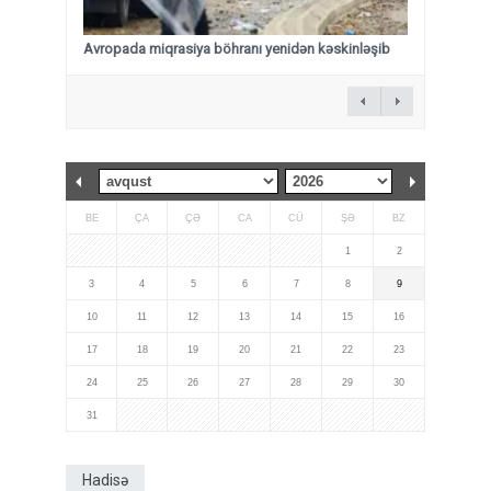
Avropada miqrasiya böhranı yenidən kəskinləşib
BE
ÇA
ÇƏ
CA
CÜ
ŞƏ
BZ
1
2
3
4
5
6
7
8
9
10
11
12
13
14
15
16
17
18
19
20
21
22
23
24
25
26
27
28
29
30
31
Hadisə