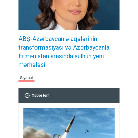
ABŞ-Azərbaycan əlaqələrinin
transformasiyası və Azərbaycanla
Ermənistan arasında sülhün yeni
mərhələsi
Siyasət
Xəbər lenti