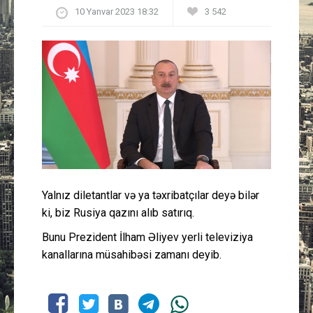
10 Yanvar 2023 18:32
3 542
Güney Azərbaycan
Mədəniyyət
Müsahibə
İdman
Layihə
Gündəm
Yalnız diletantlar və ya təxribatçılar deyə bilər
ki, biz Rusiya qazını alıb satırıq.
Cəmiyyət
Bunu Prezident İlham Əliyev yerli televiziya
kanallarına müsahibəsi zamanı deyib.
Peşə etikası
Əlaqə