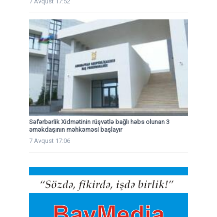
7 Avqust 17:52
Səfərbərlik Xidmətinin rüşvətlə bağlı həbs olunan 3
əməkdaşının məhkəməsi başlayır
7 Avqust 17:06