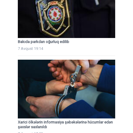
Bakıda parkdan oğurluq edilib
7 Avqust 19:14
Xarici ölkələrin informasiya şəbəkələrinə hücumlar edən
şəxslər saxlanıldı