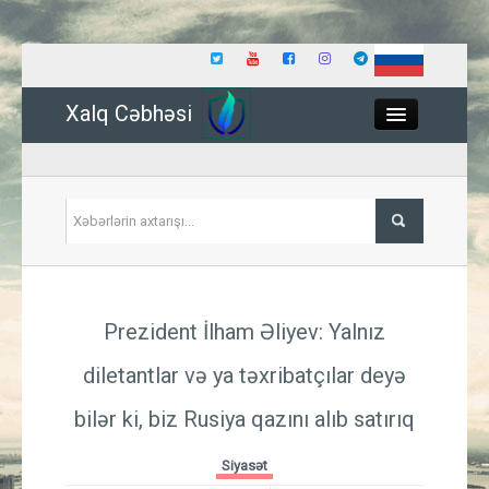
Xalq Cəbhəsi
Close
Siyasət
Prezident İlham Əliyev: Yalnız
İqtisadiyyat
diletantlar və ya təxribatçılar deyə
Dünya
bilər ki, biz Rusiya qazını alıb satırıq
Hadisə
Siyasət