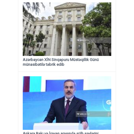
Azərbaycan XİN Sinqapuru Müstəqillik Günü
münasibətilə təbrik edib
Ankara Bakı və İrəvan arasında sülh səylərini