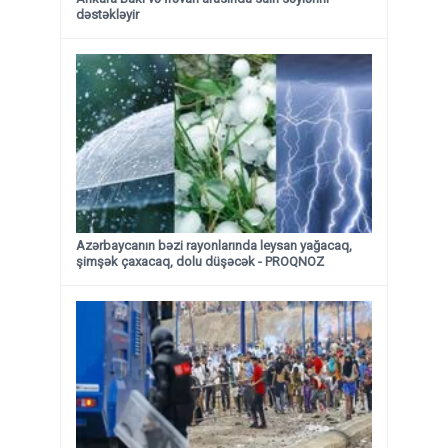
dəstəkləyir
Azərbaycanın bəzi rayonlarında leysan yağacaq,
şimşək çaxacaq, dolu düşəcək - PROQNOZ