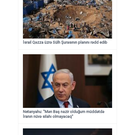
İsrail Qəzza üzrə Sülh Şurasının planını rədd edib
Netanyahu: "Mən Baş nazir olduğum müddətdə
İranın nüvə silahı olmayacaq"