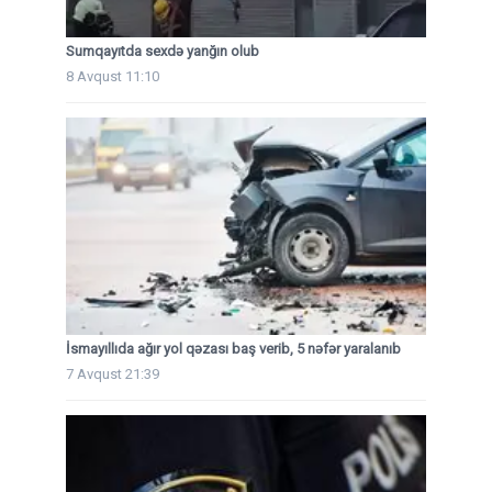
Sumqayıtda sexdə yanğın olub
8 Avqust 11:10
İsmayıllıda ağır yol qəzası baş verib, 5 nəfər yaralanıb
7 Avqust 21:39