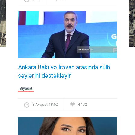
Ankara Bakı və İrəvan arasında sülh
səylərini dəstəkləyir
Siyasət
8 Avqust 18:52
4 172