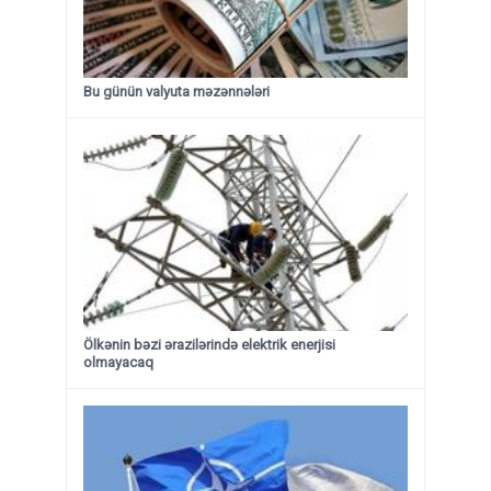
Bu günün valyuta məzənnələri
Ölkənin bəzi ərazilərində elektrik enerjisi
olmayacaq