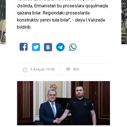
Əslində, Ermənistan bu proseslərə qoşulmaqla
qazana bilər. Regiondakı proseslərdə
konstruktiv yerini tuta bilər", - deyə İ.Vəlizadə
bildirib.
6 Avqust 19:58
805