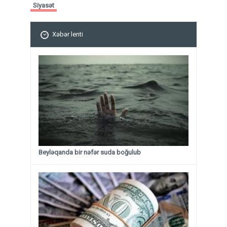
Siyasət
Xəbər lenti
Beyləqanda bir nəfər suda boğulub