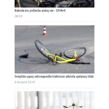
Bakıda bu yollarda sıxlıq var - SİYAHI
08:29
İmişlidə uşaq velosepedlə traktorun altında qalaraq ölüb
6 Avqust 20:47