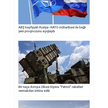
ABŞ kəşfiyyatı Rusiya–NATO müharibəsi ilə bağlı
yeni proqnozunu açıqlayıb
Bir neçə Avropa ölkəsi Kiyevə "Patriot" raketləri
verməkdən imtina edib