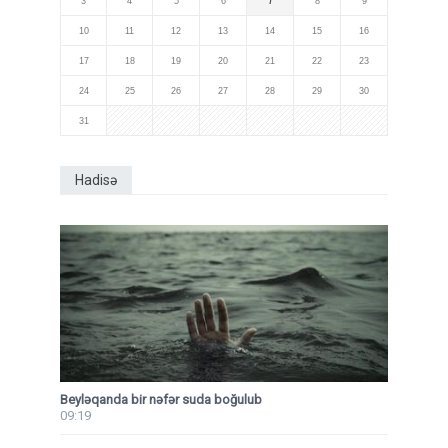
3
4
5
6
7
8
9
10
11
12
13
14
15
16
17
18
19
20
21
22
23
24
25
26
27
28
29
30
31
Hadisə
Beyləqanda bir nəfər suda boğulub
09:19