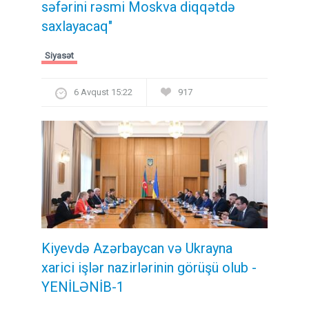
səfərini rəsmi Moskva diqqətdə
saxlayacaq"
Siyasət
6 Avqust 15:22
917
Kiyevdə Azərbaycan və Ukrayna
xarici işlər nazirlərinin görüşü olub -
YENİLƏNİB-1