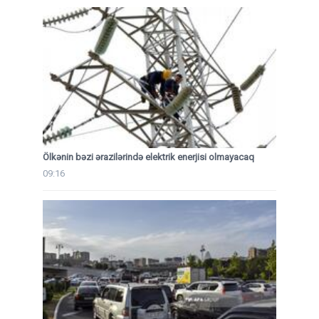
Ölkənin bəzi ərazilərində elektrik enerjisi olmayacaq
09:16