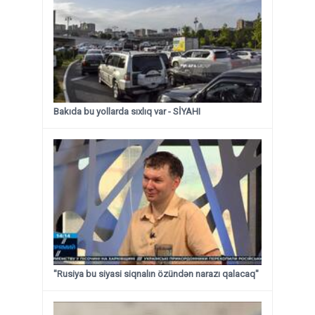
Bakıda bu yollarda sıxlıq var - SİYAHI
"Rusiya bu siyasi siqnalın özündən narazı qalacaq"