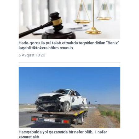
Hədə-qorxu ilə pul tələb etməkdə təqsirləndirilən "Bəniz"
ləqəbli tiktokerə hökm oxunub
6 Avqust 18:20
Hacıqabulda yol qəzasında bir nəfər ölüb, 1 nəfər
xəsarət alıb