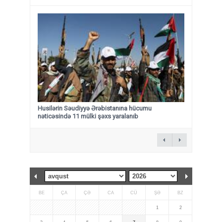
Husilərin Səudiyyə Ərəbistanına hücumu
nəticəsində 11 mülki şəxs yaralanıb
BE
ÇA
ÇƏ
CA
CÜ
ŞƏ
BZ
1
2