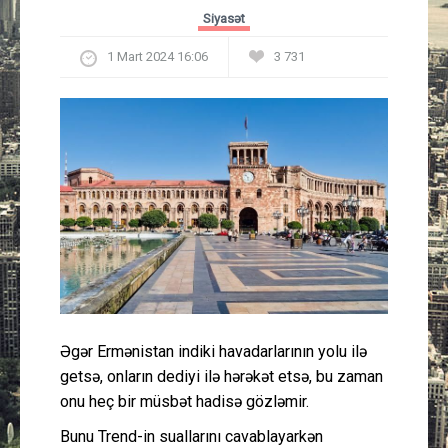
Güney Azərbaycan
Siyasət
1 Mart 2024 16:06
3 731
Mədəniyyət
Müsahibə
İdman
Layihə
Gündəm
Cəmiyyət
Əgər Ermənistan indiki havadarlarının yolu ilə
getsə, onların dediyi ilə hərəkət etsə, bu zaman
Peşə etikası
onu heç bir müsbət hadisə gözləmir.
Əlaqə
Bunu Trend-in suallarını cavablayarkən