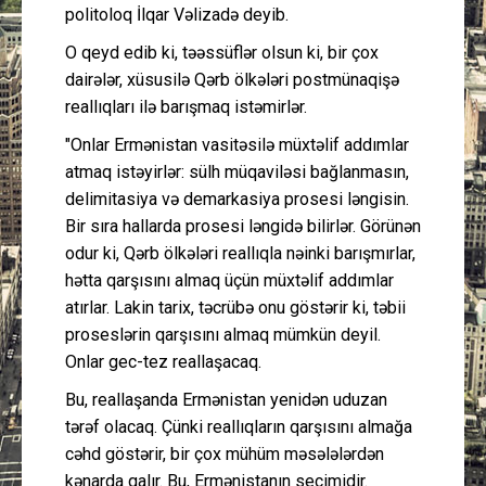
politoloq İlqar Vəlizadə deyib.
O qeyd edib ki, təəssüflər olsun ki, bir çox
dairələr, xüsusilə Qərb ölkələri postmünaqişə
reallıqları ilə barışmaq istəmirlər.
"Onlar Ermənistan vasitəsilə müxtəlif addımlar
atmaq istəyirlər: sülh müqaviləsi bağlanmasın,
delimitasiya və demarkasiya prosesi ləngisin.
Bir sıra hallarda prosesi ləngidə bilirlər. Görünən
odur ki, Qərb ölkələri reallıqla nəinki barışmırlar,
hətta qarşısını almaq üçün müxtəlif addımlar
atırlar. Lakin tarix, təcrübə onu göstərir ki, təbii
proseslərin qarşısını almaq mümkün deyil.
Onlar gec-tez reallaşacaq.
Bu, reallaşanda Ermənistan yenidən uduzan
tərəf olacaq. Çünki reallıqların qarşısını almağa
cəhd göstərir, bir çox mühüm məsələlərdən
kənarda qalır. Bu, Ermənistanın seçimidir.