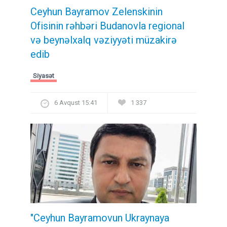
Ceyhun Bayramov Zelenskinin
Ofisinin rəhbəri Budanovla regional
və beynəlxalq vəziyyəti müzakirə
edib
Siyasət
6 Avqust 15:41
1 337
"Ceyhun Bayramovun Ukraynaya