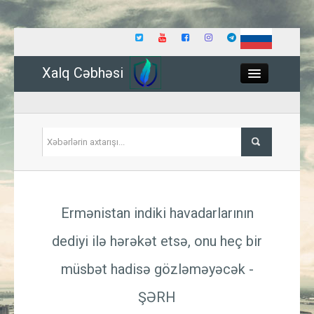
Xalq Cəbhəsi
Close
Siyasət
Ermənistan indiki havadarlarının
İqtisadiyyat
dediyi ilə hərəkət etsə, onu heç bir
Dünya
müsbət hadisə gözləməyəcək -
Hadisə
ŞƏRH