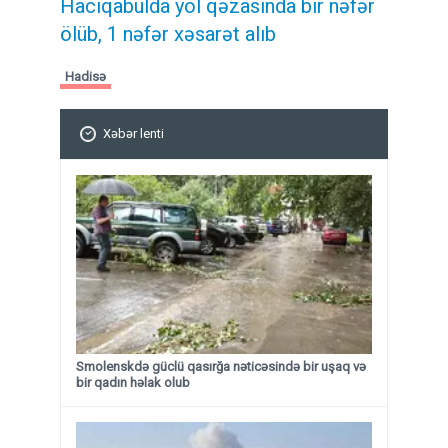
Hacıqabulda yol qəzasında bir nəfər
ölüb, 1 nəfər xəsarət alıb
Hadisə
Xəbər lenti
Smolenskdə güclü qasırğa nəticəsində bir uşaq və
bir qadın həlak olub