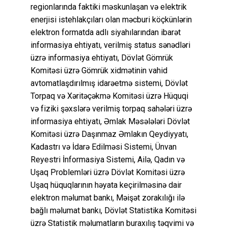
regionlarında faktiki məskunlaşan və elektrik
enerjisi istehlakçıları olan məcburi köçkünlərin
elektron formatda adlı siyahılarından ibarət
informasiya ehtiyatı, verilmiş status sənədləri
üzrə informasiya ehtiyatı, Dövlət Gömrük
Komitəsi üzrə Gömrük xidmətinin vahid
avtomatlaşdırılmış idarəetmə sistemi, Dövlət
Torpaq və Xəritəçəkmə Komitəsi üzrə Hüquqi
və fiziki şəxslərə verilmiş torpaq sahələri üzrə
informasiya ehtiyatı, Əmlak Məsələləri Dövlət
Komitəsi üzrə Daşınmaz Əmlakın Qeydiyyatı,
Kadastrı və İdarə Edilməsi Sistemi, Ünvan
Reyestri İnformasiya Sistemi, Ailə, Qadın və
Uşaq Problemləri üzrə Dövlət Komitəsi üzrə
Uşaq hüquqlarının həyata keçirilməsinə dair
elektron məlumat bankı, Məişət zorakılığı ilə
bağlı məlumat bankı, Dövlət Statistika Komitəsi
üzrə Statistik məlumatların buraxılış təqvimi və