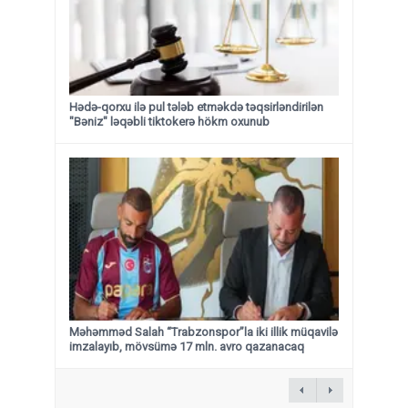
Hədə-qorxu ilə pul tələb etməkdə təqsirləndirilən
"Bəniz" ləqəbli tiktokerə hökm oxunub
Məhəmməd Salah “Trabzonspor”la iki illik müqavilə
imzalayıb, mövsümə 17 mln. avro qazanacaq