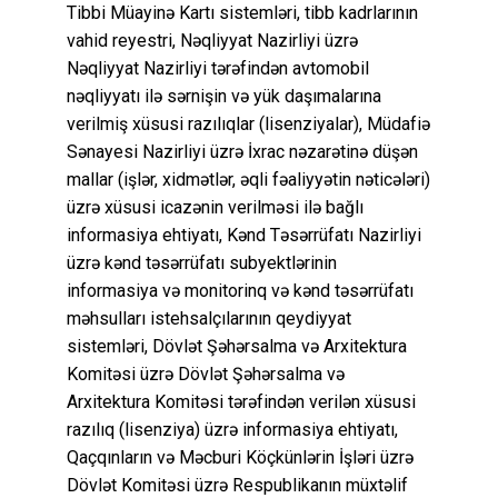
Tibbi Müayinə Kartı sistemləri, tibb kadrlarının
vahid reyestri, Nəqliyyat Nazirliyi üzrə
Nəqliyyat Nazirliyi tərəfindən avtomobil
nəqliyyatı ilə sərnişin və yük daşımalarına
verilmiş xüsusi razılıqlar (lisenziyalar), Müdafiə
Sənayesi Nazirliyi üzrə İxrac nəzarətinə düşən
mallar (işlər, xidmətlər, əqli fəaliyyətin nəticələri)
üzrə xüsusi icazənin verilməsi ilə bağlı
informasiya ehtiyatı, Kənd Təsərrüfatı Nazirliyi
üzrə kənd təsərrüfatı subyektlərinin
informasiya və monitorinq və kənd təsərrüfatı
məhsulları istehsalçılarının qeydiyyat
sistemləri, Dövlət Şəhərsalma və Arxitektura
Komitəsi üzrə Dövlət Şəhərsalma və
Arxitektura Komitəsi tərəfindən verilən xüsusi
razılıq (lisenziya) üzrə informasiya ehtiyatı,
Qaçqınların və Məcburi Köçkünlərin İşləri üzrə
Dövlət Komitəsi üzrə Respublikanın müxtəlif