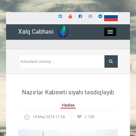
Xalq Cəbhəsi
Close
Siyasət
Nazirlər Kabineti siyahı təsdiqləyib
İqtisadiyyat
Hadisə
Dünya
14 May 2014 17:54
2 128
Hadisə