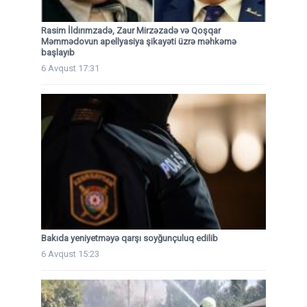
Rasim İldırımzadə, Zaur Mirzəzadə və Qoşqar
Məmmədovun apellyasiya şikayəti üzrə məhkəmə
başlayıb
6 Avqust 17:31
Bakıda yeniyetməyə qarşı soyğunçuluq edilib
6 Avqust 15:23