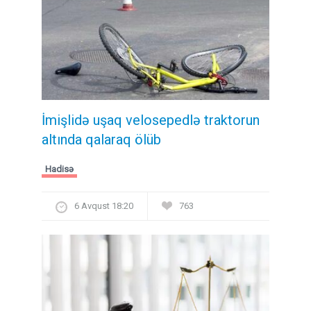
İmişlidə uşaq velosepedlə traktorun
altında qalaraq ölüb
Hadisə
6 Avqust 18:20
763