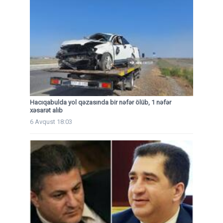
Hacıqabulda yol qəzasında bir nəfər ölüb, 1 nəfər
xəsarət alıb
6 Avqust 18:03