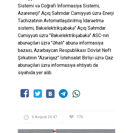
Sistemi və Coğrafi İnformasiya Sistemi,
Azərenerji" Açıq Səhmdar Cəmiyyəti üzrə Enerji
Təchizatının Avtomatlaşdırılmış İdarəetmə
sistemi, Bakıelektrikşəbəkə" Açıq Səhmdar
Cəmiyyəti üzrə "Bakıelektrikşəbəkə" ASC-nin
abunəçiləri üzrə "Əhali" abunə informasiya
bazası, Azərbaycan Respublikası Dövlət Neft
Şirkətinin "Azəriqaz" İstehsalat Birliyi üzrə Qaz
abunəçiləri üzrə informasiya ehtiyatı da
siyahıda yer alıb.
6 Avqust 20:47
770