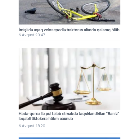
İmişlidə uşaq velosepedlə traktorun altında qalaraq ölüb
6 Avqust 20:47
Hədə-qorxu ilə pul tələb etməkdə təqsirləndirilən "Bəniz"
ləqəbli tiktokerə hökm oxunub
6 Avqust 18:20