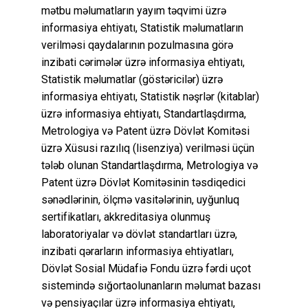
mətbu məlumatların yayım təqvimi üzrə
informasiya ehtiyatı, Statistik məlumatların
verilməsi qaydalarının pozulmasına görə
inzibati cərimələr üzrə informasiya ehtiyatı,
Statistik məlumatlar (göstəricilər) üzrə
informasiya ehtiyatı, Statistik nəşrlər (kitablar)
üzrə informasiya ehtiyatı, Standartlaşdırma,
Metrologiya və Patent üzrə Dövlət Komitəsi
üzrə Xüsusi razılıq (lisenziya) verilməsi üçün
tələb olunan Standartlaşdırma, Metrologiya və
Patent üzrə Dövlət Komitəsinin təsdiqedici
sənədlərinin, ölçmə vasitələrinin, uyğunluq
sertifikatları, akkreditasiya olunmuş
laboratoriyalar və dövlət standartları üzrə,
inzibati qərarların informasiya ehtiyatları,
Dövlət Sosial Müdafiə Fondu üzrə fərdi uçot
sistemində sığortaolunanların məlumat bazası
və pensiyaçılar üzrə informasiya ehtiyatı,