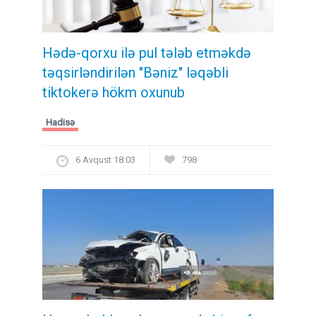
Hədə-qorxu ilə pul tələb etməkdə
təqsirləndirilən "Bəniz" ləqəbli
tiktokerə hökm oxunub
Hadisə
6 Avqust 18:03
798