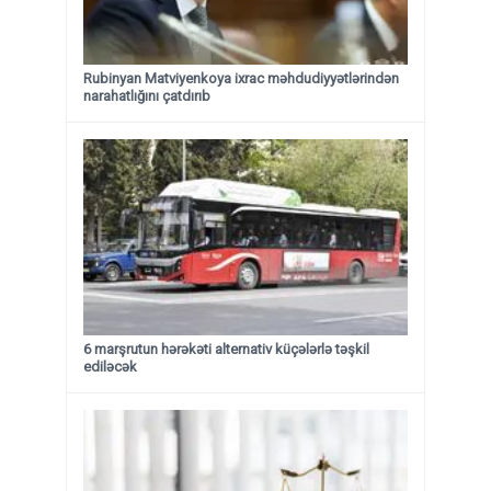
Rubinyan Matviyenkoya ixrac məhdudiyyətlərindən
narahatlığını çatdırıb
6 marşrutun hərəkəti alternativ küçələrlə təşkil
ediləcək