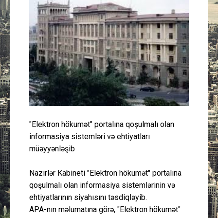
Güney Azərbaycan
Mədəniyyət
Müsahibə
İdman
Layihə
"Elektron hökumət" portalına qoşulmalı olan
Gündəm
informasiya sistemləri və ehtiyatları
müəyyənləşib
Cəmiyyət
Nazirlər Kabineti "Elektron hökumət" portalına
qoşulmalı olan informasiya sistemlərinin və
Peşə etikası
ehtiyatlarının siyahısını təsdiqləyib.
APA-nın məlumatına görə, "Elektron hökumət"
Əlaqə