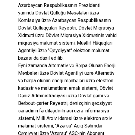
Azərbaycan Respublikasının Prezidenti
yanında Dövlət Qulluğu Məsələləri üzrə
Komissiya üzrə Azərbaycan Respublikasının
Dövlət Qulluqçuları Reyestri, Dövlət Miqrasiya
Xidməti üzrə Dövlət Miqrasiya Xidmətinin vahid
miqrasiya məlumat sistemi, Müəllif Hüquqları
Agentliyi üzrə "Qeydiyyat" elektron məlumat
bazası da daxil edilib.
Eyni zamanda Alternativ və Bərpa Olunan Enerji
Mənbələri üzrə Dövlət Agentliyi üzrə Alternativ
və bərpa olunan enerji mənbələri üzrə elektron
kadastr və məlumatların emalı sistemi, Dövlət
Dəniz Administrasiyası üzrə Dövlət gəmi və
Berbout-çarter Reyestri, dənizçinin şəxsiyyət
sənədinin fərdiləşdirilməsi üzrə informasiya
sistemi, Milli Arxiv İdarəsi üzrə elektron arxiv
məlumat sistemi, "Azərsu" Açıq Səhmdar
Cəmiyyəti üzrə "Azərsu" ASC-nin Abonent