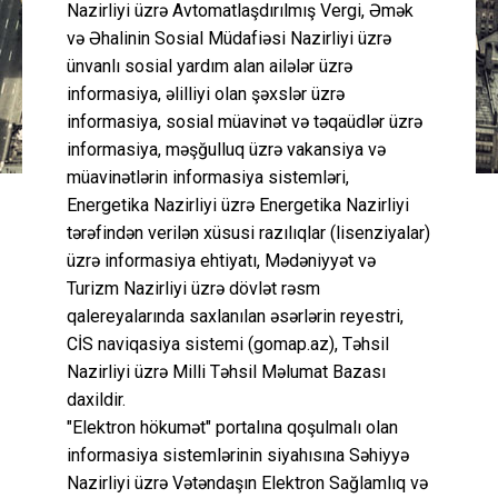
Nazirliyi üzrə Avtomatlaşdırılmış Vergi, Əmək
və Əhalinin Sosial Müdafiəsi Nazirliyi üzrə
ünvanlı sosial yardım alan ailələr üzrə
informasiya, əlilliyi olan şəxslər üzrə
informasiya, sosial müavinət və təqaüdlər üzrə
informasiya, məşğulluq üzrə vakansiya və
müavinətlərin informasiya sistemləri,
Energetika Nazirliyi üzrə Energetika Nazirliyi
tərəfindən verilən xüsusi razılıqlar (lisenziyalar)
üzrə informasiya ehtiyatı, Mədəniyyət və
Turizm Nazirliyi üzrə dövlət rəsm
qalereyalarında saxlanılan əsərlərin reyestri,
CİS naviqasiya sistemi (gomap.az), Təhsil
Nazirliyi üzrə Milli Təhsil Məlumat Bazası
daxildir.
"Elektron hökumət" portalına qoşulmalı olan
informasiya sistemlərinin siyahısına Səhiyyə
Nazirliyi üzrə Vətəndaşın Elektron Sağlamlıq və