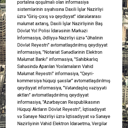
portalına qoşulmalı olan informasiya
sistemlərinin sıyahısına Daxili İşlər Nazirliyi
üzrə "Giriş-çıxış və qeydiyyat" idarələrarası
məlumat axtarış, Daxili İşlər Nazirliyinin Baş
Dövlət Yol Polisi İdarəsinin Mərkəzi
İnformasiya, Ədliyyə Nazirliyi üzrə "Əhalinin
Dövlət Reyestri" avtomatlaşdırılmış qeydiyyat
informasiya, "Notariat Sənədlərinin Elektron
Məlumat Bankı" informasiya, "Sahibkarlıq
Sahəsində Aparılan Yoxlamaların Vahid
Məlumat Reyestri" informasiya, "Qeyri-
kommersiya hüquqi şəxslər" avtomatlaşdırılmış
qeydiyyat informasiya, "Vətəndaşlıq vəziyyəti
aktları" avtomatlaşdırılmış qeydiyyat
informasiya, "Azərbaycan Respublikasının
Hüquqi Aktların Dövlət Reyestri", İqtisadiyyat
və Sənaye Nazirliyi üzrə İqtisadiyyat və Sənaye
Nazirliyinin Vahid Elektron İdarəetmə, Vergilər