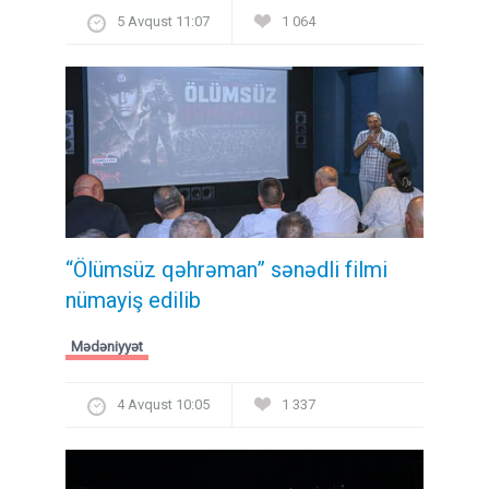
5 Avqust 11:07
1 064
“Ölümsüz qəhrəman” sənədli filmi
nümayiş edilib
Mədəniyyət
4 Avqust 10:05
1 337