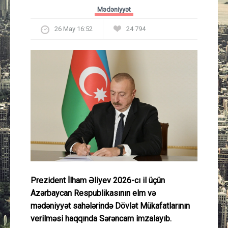
Güney Azərbaycan
Mədəniyyət
26 May 16:52
24 794
Mədəniyyət
Müsahibə
İdman
Layihə
Gündəm
Cəmiyyət
Prezident İlham Əliyev 2026-cı il üçün
Azərbaycan Respublikasının elm və
Peşə etikası
mədəniyyət sahələrində Dövlət Mükafatlarının
verilməsi haqqında Sərəncam imzalayıb.
Əlaqə