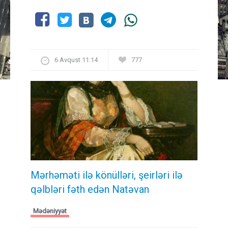
6 Avqust 11:14
777
Mərhəməti ilə könülləri, şeirləri ilə
qəlbləri fəth edən Natəvan
Mədəniyyət