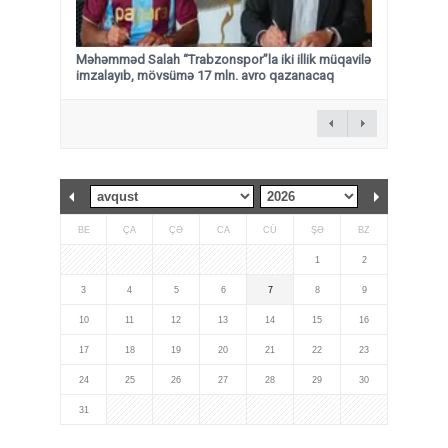
Məhəmməd Salah “Trabzonspor”la iki illik müqavilə
imzalayıb, mövsümə 17 mln. avro qazanacaq
BE
ÇA
ÇƏ
CA
CÜ
ŞƏ
BZ
1
2
3
4
5
6
7
8
9
10
11
12
13
14
15
16
17
18
19
20
21
22
23
24
25
26
27
28
29
30
31