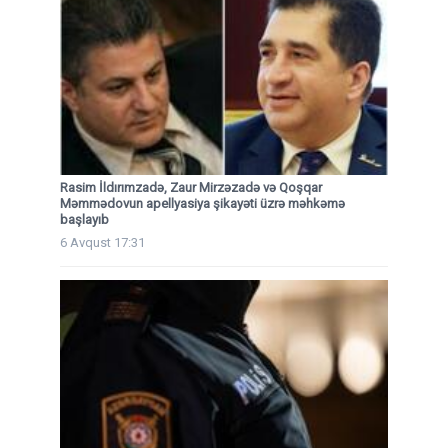
Rasim İldırımzadə, Zaur Mirzəzadə və Qoşqar
Məmmədovun apellyasiya şikayəti üzrə məhkəmə
başlayıb
6 Avqust 17:31