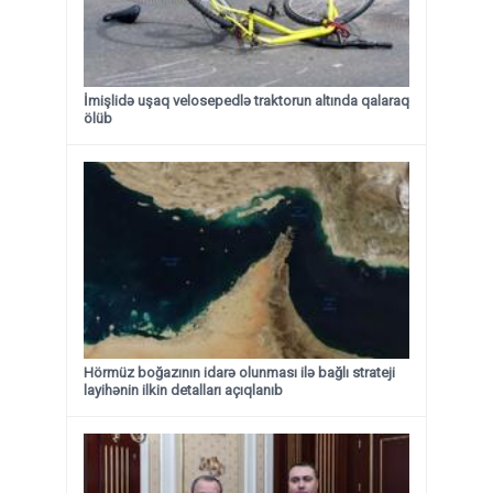
İmişlidə uşaq velosepedlə traktorun altında qalaraq
ölüb
Hörmüz boğazının idarə olunması ilə bağlı strateji
layihənin ilkin detalları açıqlanıb