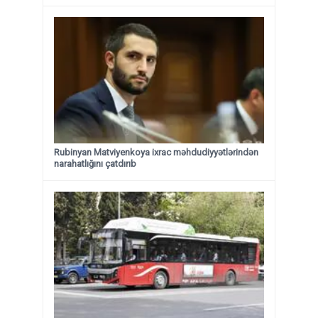
Rubinyan Matviyenkoya ixrac məhdudiyyətlərindən
narahatlığını çatdırıb