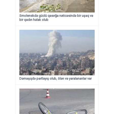
Smolenskdə güclü qasırğa nəticəsində bir uşaq və
bir qadın həlak olub
Dəməşqdə partlayış olub, ölən və yaralananlar var