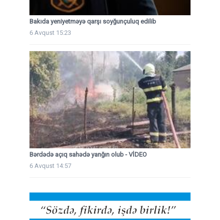
Bakıda yeniyetməyə qarşı soyğunçuluq edilib
6 Avqust 15:23
Bərdədə açıq sahədə yanğın olub - VİDEO
6 Avqust 14:57