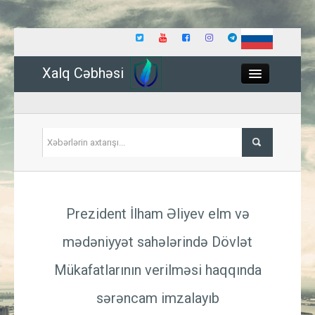
Xalq Cəbhəsi
Close
Siyasət
Prezident İlham Əliyev elm və
İqtisadiyyat
mədəniyyət sahələrində Dövlət
Dünya
Mükafatlarının verilməsi haqqında
Hadisə
sərəncam imzalayıb