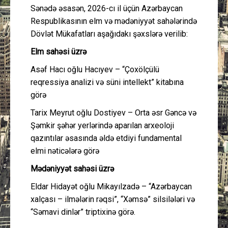
Sənədə əsasən, 2026-cı il üçün Azərbaycan
Respublikasının elm və mədəniyyət sahələrində
Dövlət Mükafatları aşağıdakı şəxslərə verilib:
Elm sahəsi üzrə
Asəf Hacı oğlu Hacıyev – “Çoxölçülü
reqressiya analizi və süni intellekt” kitabına
görə
Tarix Meyrut oğlu Dostiyev – Orta əsr Gəncə və
Şəmkir şəhər yerlərində aparılan arxeoloji
qazıntılar əsasında əldə etdiyi fundamental
elmi nəticələrə görə
Mədəniyyət sahəsi üzrə
Eldar Hidayət oğlu Mikayılzadə – “Azərbaycan
xalçası – ilmələrin rəqsi”, “Xəmsə” silsilələri və
“Səmavi dinlər” triptixinə görə.