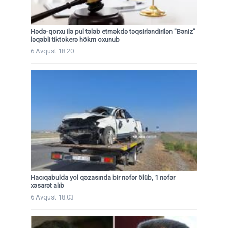
Hədə-qorxu ilə pul tələb etməkdə təqsirləndirilən "Bəniz"
ləqəbli tiktokerə hökm oxunub
6 Avqust 18:20
Hacıqabulda yol qəzasında bir nəfər ölüb, 1 nəfər
xəsarət alıb
6 Avqust 18:03