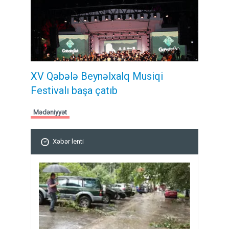
XV Qəbələ Beynəlxalq Musiqi
Festivalı başa çatıb
Mədəniyyət
Xəbər lenti