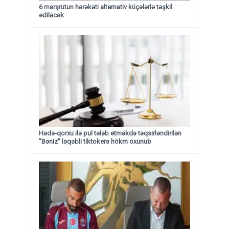
6 marşrutun hərəkəti alternativ küçələrlə təşkil
ediləcək
Hədə-qorxu ilə pul tələb etməkdə təqsirləndirilən
"Bəniz" ləqəbli tiktokerə hökm oxunub