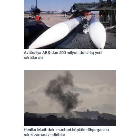
Avstraliya ABŞ-dən 500 milyon dollarlıq yeni
raketlər alır
Husilər Məribdəki məcburi köçkün düşərgəsinə
raket zərbəsi endiriblər