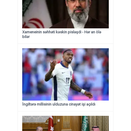
Xameneinin səhhəti kəskin pisləşdi - Hər an ölə
bilər
İngiltərə millisinin ulduzuna cinayət işi açıldı