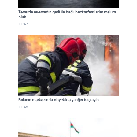
Tərtərdə ər-arvadın qətli ilə bağlı bəzi təfərrüatlar məlum
olub
11:47
Bakının mərkəzində obyektdə yanğın başlayıb
11:45