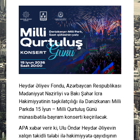
Güney Azərbaycan
Mədəniyyət
Müsahibə
İdman
Layihə
Heydər Əliyev Fondu, Azərbaycan Respublikası
Gündəm
Mədəniyyət Nazirliyi və Bakı Şəhər İcra
Hakimiyyətinin təşkilatçılığı ilə Dənizkənarı Milli
Cəmiyyət
Parkda 15 İyun – Milli Qurtuluş Günü
münasibətilə bayram konserti keçiriləcək.
Peşə etikası
APA xəbər verir ki, Ulu Öndər Heydər Əliyevin
xalqın təkidli tələbi ilə hakimiyyətə qayıdışının
Əlaqə