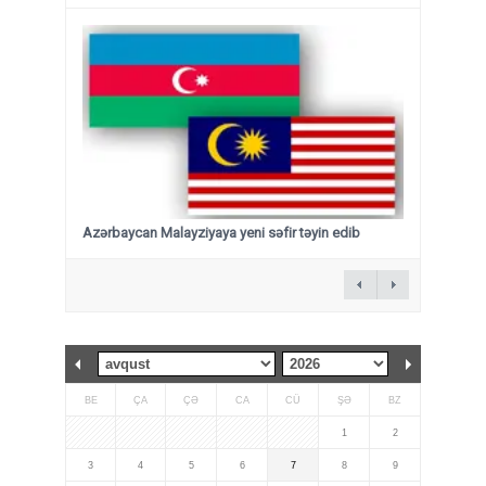
Azərbaycan Malayziyaya yeni səfir təyin edib
BE
ÇA
ÇƏ
CA
CÜ
ŞƏ
BZ
1
2
3
4
5
6
7
8
9