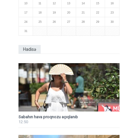
10
11
12
13
14
15
16
17
18
19
20
21
22
23
24
25
26
27
28
29
30
31
Hadisə
Sabahın hava proqnozu açıqlanıb
12:50