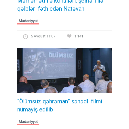
Mərhəməti ilə könülləri, şeirləri ilə
qəlbləri fəth edən Natəvan
Mədəniyyət
5 Avqust 11:07
1 141
“Ölümsüz qəhrəman” sənədli filmi
nümayiş edilib
Mədəniyyət