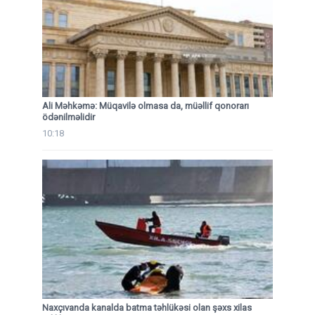
Ali Məhkəmə: Müqavilə olmasa da, müəllif qonorarı
ödənilməlidir
10:18
Naxçıvanda kanalda batma təhlükəsi olan şəxs xilas