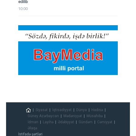
edilib
10:00
Siyasət
İqtisadiyyat
Dünya
Hadisə
Güney Azərbaycan
Mədəniyyət
Müsahibə
İdman
Layihə
Ədəbiyyat
Gündəm
Cəmiyyət
Əlaqə
İstifadə şərtləri