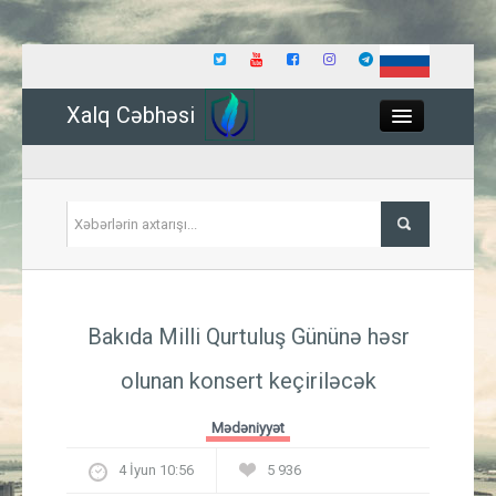
Xalq Cəbhəsi
Close
Siyasət
Bakıda Milli Qurtuluş Gününə həsr
İqtisadiyyat
olunan konsert keçiriləcək
Dünya
Mədəniyyət
Hadisə
4 İyun 10:56
5 936