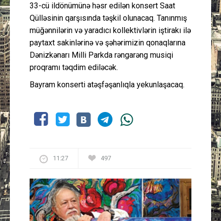
33-cü ildönümünə həsr edilən konsert Saat
Qülləsinin qarşısında təşkil olunacaq. Tanınmış
müğənnilərin və yaradıcı kollektivlərin iştirakı ilə
paytaxt sakinlərinə və şəhərimizin qonaqlarına
Dənizkənarı Milli Parkda rəngarəng musiqi
proqramı təqdim ediləcək.
Bayram konserti atəşfəşanlıqla yekunlaşacaq.
11:27
497