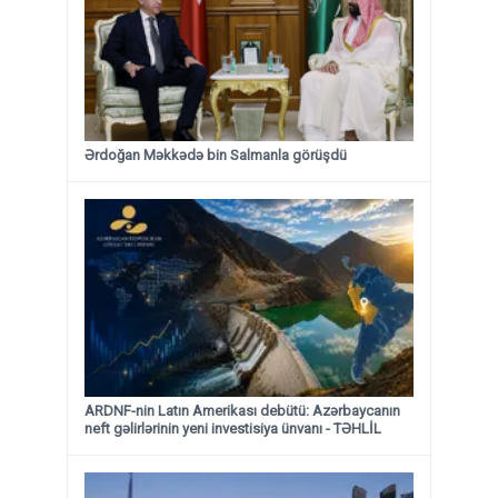
Ərdoğan Məkkədə bin Salmanla görüşdü
ARDNF-nin Latın Amerikası debütü: Azərbaycanın
neft gəlirlərinin yeni investisiya ünvanı - TƏHLİL