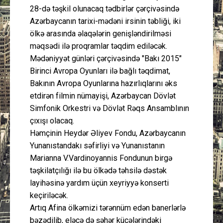
28-də təşkil olunacaq tədbirlər çərçivəsində
Azərbaycanın tarixi-mədəni irsinin təbliği, iki
ölkə arasında əlaqələrin genişləndirilməsi
məqsədi ilə proqramlar təqdim ediləcək.
Mədəniyyət günləri çərçivəsində "Bakı 2015"
Birinci Avropa Oyunları ilə bağlı təqdimat,
Bakının Avropa Oyunlarına hazırlıqlarını əks
etdirən filmin nümayişi, Azərbaycan Dövlət
Simfonik Orkestri və Dövlət Rəqs Ansamblının
çıxışı olacaq.
Həmçinin Heydər Əliyev Fondu, Azərbaycanın
Yunanıstandakı səfirliyi və Yunanıstanın
Marianna V.Vardinoyannis Fondunun birgə
təşkilatçılığı ilə bu ölkədə təhsilə dəstək
layihəsinə yardım üçün xeyriyyə konserti
keçiriləcək.
Artıq Afina ölkəmizi tərənnüm edən banerlərlə
bəzədilib, eləcə də şəhər küçələrindəki