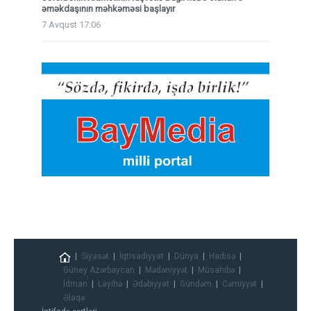
əməkdaşının məhkəməsi başlayır
7 Avqust 17:06
Siyasət
İqtisadiyyat
Dünya
Hadisə
Güney Azərbaycan
Mədəniyyət
Müsahibə
İdman
Layihə
Ədəbiyyat
Gündəm
Cəmiyyət
Əlaqə