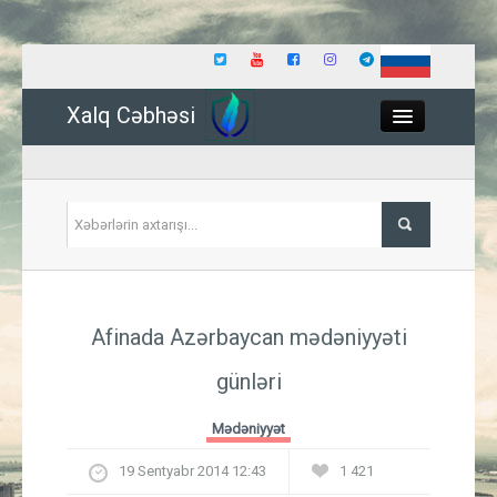
Xalq Cəbhəsi
Close
Siyasət
Afinada Azərbaycan mədəniyyəti
İqtisadiyyat
günləri
Dünya
Mədəniyyət
Hadisə
19 Sentyabr 2014 12:43
1 421