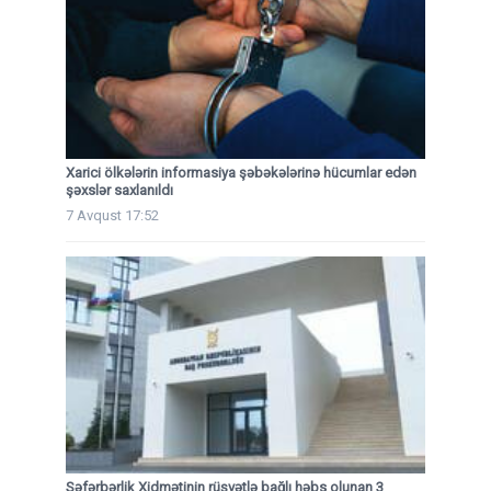
Xarici ölkələrin informasiya şəbəkələrinə hücumlar edən
şəxslər saxlanıldı
7 Avqust 17:52
Səfərbərlik Xidmətinin rüşvətlə bağlı həbs olunan 3