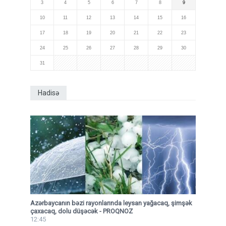
3
4
5
6
7
8
9
10
11
12
13
14
15
16
17
18
19
20
21
22
23
24
25
26
27
28
29
30
31
Hadisə
Azərbaycanın bəzi rayonlarında leysan yağacaq, şimşək
çaxacaq, dolu düşəcək - PROQNOZ
12:45