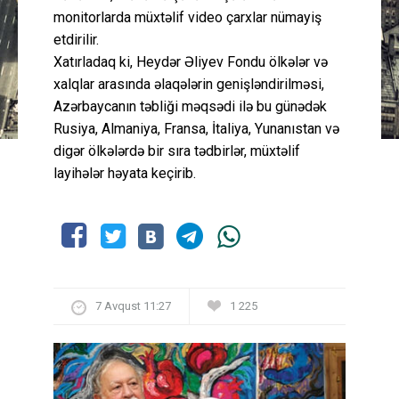
monitorlarda müxtəlif video çarxlar nümayiş
etdirilir.
Xatırladaq ki, Heydər Əliyev Fondu ölkələr və
xalqlar arasında əlaqələrin genişləndirilməsi,
Azərbaycanın təbliği məqsədi ilə bu günədək
Rusiya, Almaniya, Fransa, İtaliya, Yunanıstan və
digər ölkələrdə bir sıra tədbirlər, müxtəlif
layihələr həyata keçirib.
7 Avqust 11:27
1 225