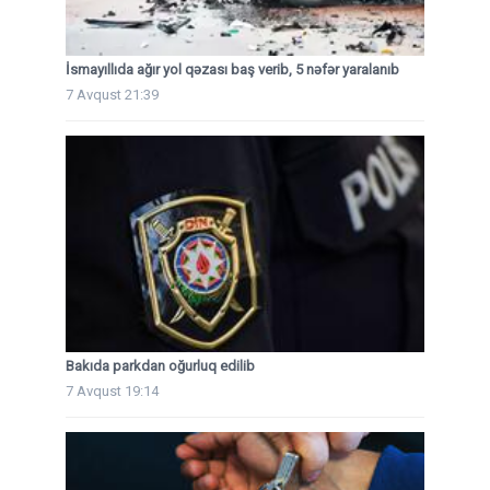
İsmayıllıda ağır yol qəzası baş verib, 5 nəfər yaralanıb
7 Avqust 21:39
Bakıda parkdan oğurluq edilib
7 Avqust 19:14