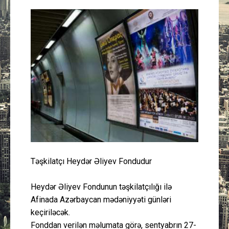
Güney Azərbaycan
Mədəniyyət
Müsahibə
İdman
Layihə
Gündəm
Təşkilatçı Heydər Əliyev Fondudur
Cəmiyyət
Heydər Əliyev Fondunun təşkilatçılığı ilə
Peşə etikası
Afinada Azərbaycan mədəniyyəti günləri
keçiriləcək.
Əlaqə
Fonddan verilən məlumata görə, sentyabrın 27-