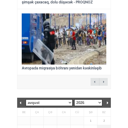
şimşək çaxacaq, dolu düşəcək - PROQNOZ
Avropada miqrasiya böhranı yenidən kəskinləşib
BE
ÇA
ÇƏ
CA
CÜ
ŞƏ
BZ
1
2