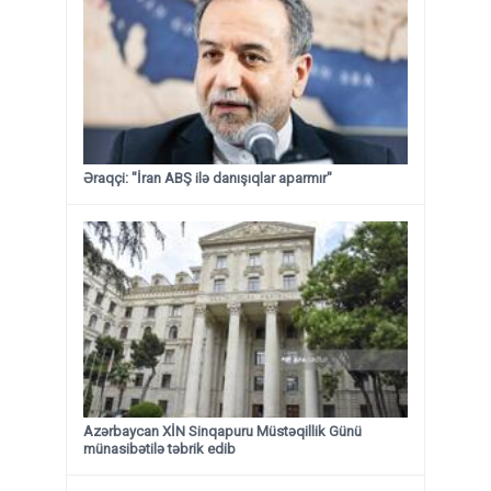
Əraqçi: "İran ABŞ ilə danışıqlar aparmır"
Azərbaycan XİN Sinqapuru Müstəqillik Günü
münasibətilə təbrik edib