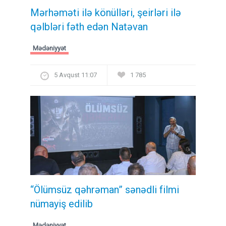
Mərhəməti ilə könülləri, şeirləri ilə
qəlbləri fəth edən Natəvan
Mədəniyyət
5 Avqust 11:07
1 785
“Ölümsüz qəhrəman” sənədli filmi
nümayiş edilib
Mədəniyyət