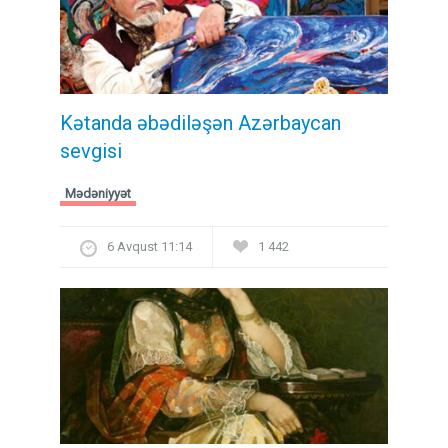
Kətanda əbədiləşən Azərbaycan
sevgisi
Mədəniyyət
6 Avqust 11:14
1 442