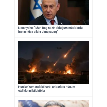
Netanyahu: "Mən Baş nazir olduğum müddətdə
İranın nüvə silahı olmayacaq"
Husilər Yəməndəki hərbi anbarlara hücum
etdiklərini bildiriblər