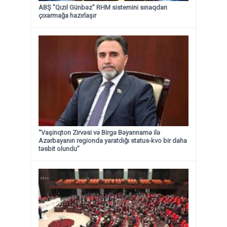
ABŞ "Qızıl Günbəz" RHM sistemini sınaqdan
çıxarmağa hazırlaşır
“Vaşinqton Zirvəsi və Birgə Bəyannamə ilə
Azərbayanın regionda yaratdığı status-kvo bir daha
təsbit olundu”