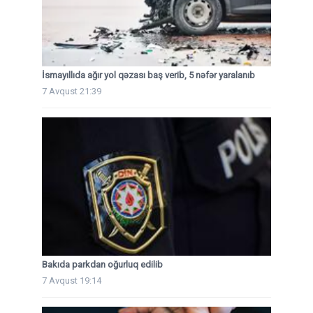
İsmayıllıda ağır yol qəzası baş verib, 5 nəfər yaralanıb
7 Avqust 21:39
Bakıda parkdan oğurluq edilib
7 Avqust 19:14