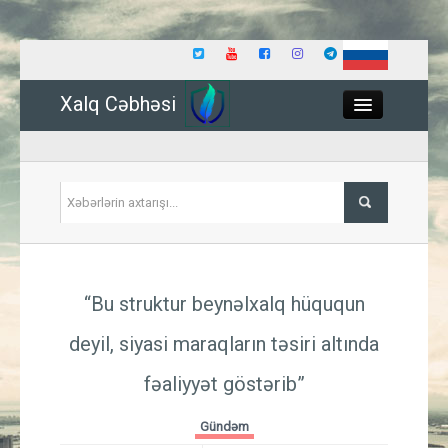
Xalq Cəbhəsi
Close
Siyasət
“Bu struktur beynəlxalq hüququn
İqtisadiyyat
deyil, siyasi maraqların təsiri altında
Dünya
fəaliyyət göstərib”
Hadisə
Gündəm