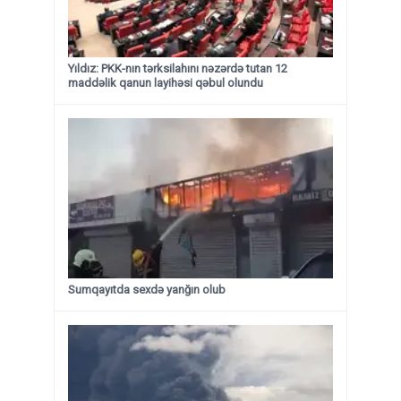
Yıldız: PKK-nın tərksilahını nəzərdə tutan 12
maddəlik qanun layihəsi qəbul olundu ​​​​​​​
Sumqayıtda sexdə yanğın olub