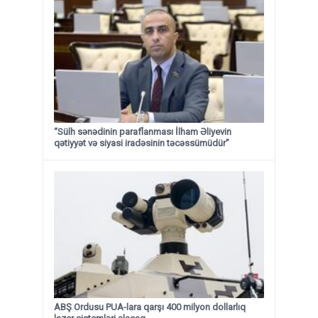
“Sülh sənədinin paraflanması İlham Əliyevin
qətiyyət və siyasi iradəsinin təcəssümüdür”
ABŞ Ordusu PUA-lara qarşı 400 milyon dollarlıq