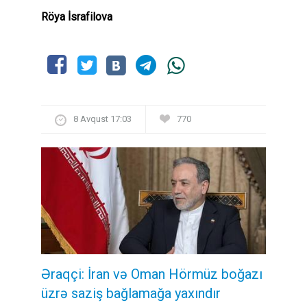
Röya İsrafilova
8 Avqust 17:03
770
Əraqçi: İran və Oman Hörmüz boğazı
üzrə saziş bağlamağa yaxındır