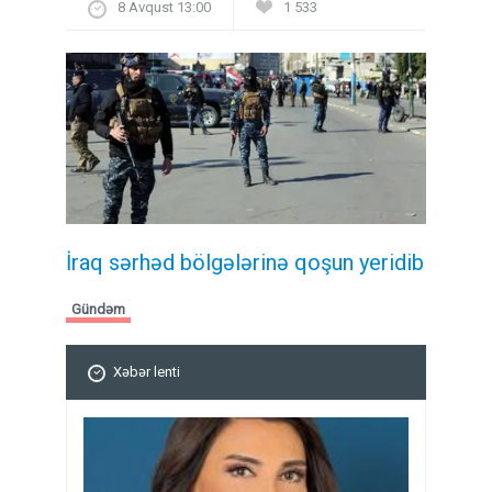
8 Avqust 13:00
1 533
İraq sərhəd bölgələrinə qoşun yeridib
Gündəm
Xəbər lenti