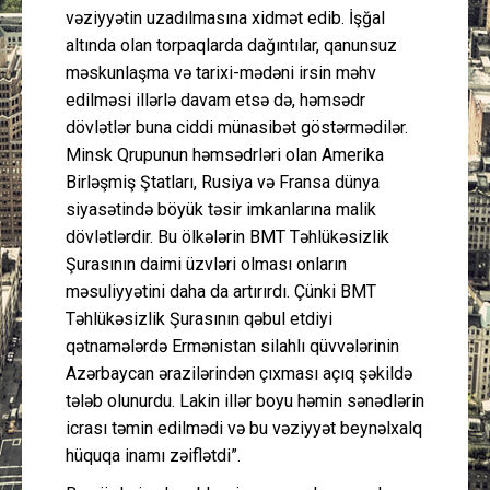
vəziyyətin uzadılmasına xidmət edib. İşğal
altında olan torpaqlarda dağıntılar, qanunsuz
məskunlaşma və tarixi-mədəni irsin məhv
edilməsi illərlə davam etsə də, həmsədr
dövlətlər buna ciddi münasibət göstərmədilər.
Minsk Qrupunun həmsədrləri olan Amerika
Birləşmiş Ştatları, Rusiya və Fransa dünya
siyasətində böyük təsir imkanlarına malik
dövlətlərdir. Bu ölkələrin BMT Təhlükəsizlik
Şurasının daimi üzvləri olması onların
məsuliyyətini daha da artırırdı. Çünki BMT
Təhlükəsizlik Şurasının qəbul etdiyi
qətnamələrdə Ermənistan silahlı qüvvələrinin
Azərbaycan ərazilərindən çıxması açıq şəkildə
tələb olunurdu. Lakin illər boyu həmin sənədlərin
icrası təmin edilmədi və bu vəziyyət beynəlxalq
hüquqa inamı zəiflətdi”.