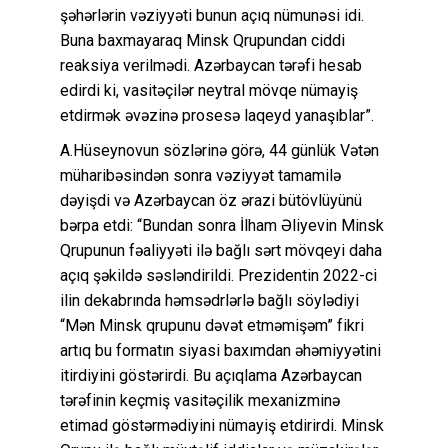
şəhərlərin vəziyyəti bunun açıq nümunəsi idi.
Buna baxmayaraq Minsk Qrupundan ciddi
reaksiya verilmədi. Azərbaycan tərəfi hesab
edirdi ki, vasitəçilər neytral mövqe nümayiş
etdirmək əvəzinə prosesə laqeyd yanaşıblar”.
A.Hüseynovun sözlərinə görə, 44 günlük Vətən
müharibəsindən sonra vəziyyət tamamilə
dəyişdi və Azərbaycan öz ərazi bütövlüyünü
bərpa etdi: “Bundan sonra İlham Əliyevin Minsk
Qrupunun fəaliyyəti ilə bağlı sərt mövqeyi daha
açıq şəkildə səsləndirildi. Prezidentin 2022-ci
ilin dekabrında həmsədrlərlə bağlı söylədiyi
“Mən Minsk qrupunu dəvət etməmişəm” fikri
artıq bu formatın siyasi baxımdan əhəmiyyətini
itirdiyini göstərirdi. Bu açıqlama Azərbaycan
tərəfinin keçmiş vasitəçilik mexanizminə
etimad göstərmədiyini nümayiş etdirirdi. Minsk