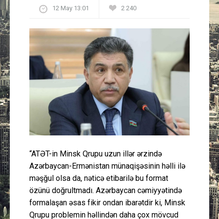
12 May 13:01
2 240
Güney Azərbaycan
Mədəniyyət
Müsahibə
İdman
Layihə
Gündəm
“ATƏT-in Minsk Qrupu uzun illər ərzində
Cəmiyyət
Azərbaycan-Ermənistan münaqişəsinin həlli ilə
məşğul olsa da, nəticə etibarilə bu format
Peşə etikası
özünü doğrultmadı. Azərbaycan cəmiyyətində
formalaşan əsas fikir ondan ibarətdir ki, Minsk
Əlaqə
Qrupu problemin həllindən daha çox mövcud