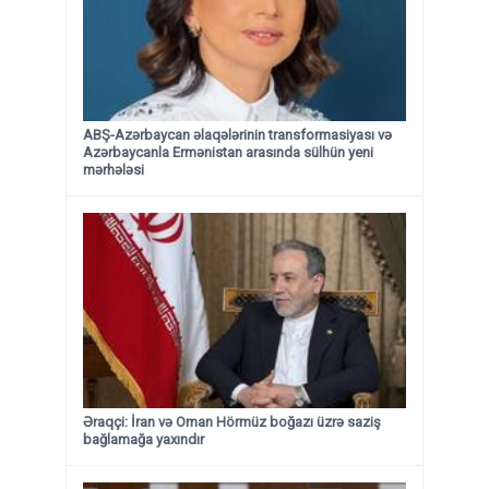
ABŞ-Azərbaycan əlaqələrinin transformasiyası və
Azərbaycanla Ermənistan arasında sülhün yeni
mərhələsi
Əraqçi: İran və Oman Hörmüz boğazı üzrə saziş
bağlamağa yaxındır