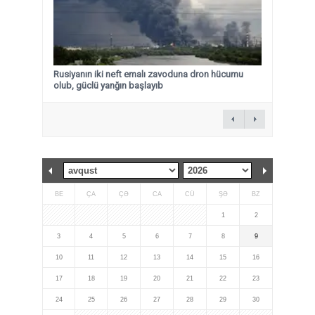
Rusiyanın iki neft emalı zavoduna dron hücumu
olub, güclü yanğın başlayıb
BE
ÇA
ÇƏ
CA
CÜ
ŞƏ
BZ
1
2
3
4
5
6
7
8
9
10
11
12
13
14
15
16
17
18
19
20
21
22
23
24
25
26
27
28
29
30