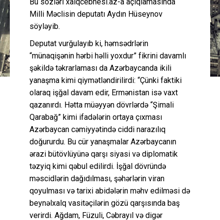
Bu sözləri xalqcebhesi.az-a açıqlamasında
Milli Məclisin deputatı Aydın Hüseynov
söyləyib.
Deputat vurğulayıb ki, həmsədrlərin
“münaqişənin hərbi həlli yoxdur” fikrini davamlı
şəkildə təkrarlaması da Azərbaycanda ikili
yanaşma kimi qiymətləndirilirdi: “Çünki faktiki
olaraq işğal davam edir, Ermənistan isə vaxt
qazanırdı. Hətta müəyyən dövrlərdə “Şimali
Qarabağ” kimi ifadələrin ortaya çıxması
Azərbaycan cəmiyyətində ciddi narazılıq
doğururdu. Bu cür yanaşmalar Azərbaycanın
ərazi bütövlüyünə qarşı siyasi və diplomatik
təzyiq kimi qəbul edilirdi. İşğal dövründə
məscidlərin dağıdılması, şəhərlərin viran
qoyulması və tarixi abidələrin məhv edilməsi də
beynəlxalq vasitəçilərin gözü qarşısında baş
verirdi. Ağdam, Füzuli, Cəbrayıl və digər