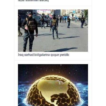
lazer sistemləri alacaq
İraq sərhəd bölgələrinə qoşun yeridib