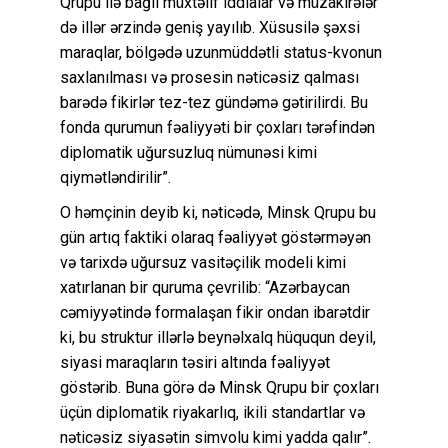
Qrupu ilə bağlı müxtəlif iddialar və müzakirələr
də illər ərzində geniş yayılıb. Xüsusilə şəxsi
maraqlar, bölgədə uzunmüddətli status-kvonun
saxlanılması və prosesin nəticəsiz qalması
barədə fikirlər tez-tez gündəmə gətirilirdi. Bu
fonda qurumun fəaliyyəti bir çoxları tərəfindən
diplomatik uğursuzluq nümunəsi kimi
qiymətləndirilir”.
O həmçinin deyib ki, nəticədə, Minsk Qrupu bu
gün artıq faktiki olaraq fəaliyyət göstərməyən
və tarixdə uğursuz vasitəçilik modeli kimi
xatırlanan bir quruma çevrilib: “Azərbaycan
cəmiyyətində formalaşan fikir ondan ibarətdir
ki, bu struktur illərlə beynəlxalq hüququn deyil,
siyasi maraqların təsiri altında fəaliyyət
göstərib. Buna görə də Minsk Qrupu bir çoxları
üçün diplomatik riyakarlıq, ikili standartlar və
nəticəsiz siyasətin simvolu kimi yadda qalır”.