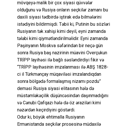
mövqeyə malik bir çox siyasi qüvvələr
olduğunu və Rusiya onların seçkilər zamanı bu
daxili siyasi tədbirdə iştirak edə bilmələrini
istədiyini bildirmişdi. Təbii ki, Putinin bu sözləri
Rusiyanın tək xahişi kimi deyil, eyni zamanda
tələbi kimi qiymətləndirilməlidir. Eyni zamanda
Paşinyanın Moskva səfərindən bir neçə gün
sonra Rusiya baş nazirinin müavini Overçukun
TRİPP layihəsi ilə bağlı səsləndirdiyi fikir və
“TRİPP layihəsinin imzalanması ilə ABŞ 1828-
ci il Türkmənçay müqaviləsi imzalandıqdan
sonra bölgədə formalaşmış nizamı pozdu”
deməsi Rusiya siyasi elitasının hələ də
müstəmləkəçilik düşüncəsindən daşınmadığını
və Cənubi Qafqazı hələ də öz əraziləri kimi
nəzərdən keçirdiyini göstərdi.
Odur ki, böyük ehtimalla Rusiyanın
Ermənistanda seçkilər prosesinə müdaxilə