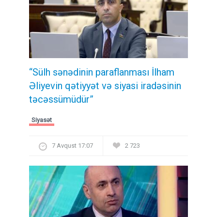
“Sülh sənədinin paraflanması İlham
Əliyevin qətiyyət və siyasi iradəsinin
təcəssümüdür”
Siyasət
7 Avqust 17:07
2 723