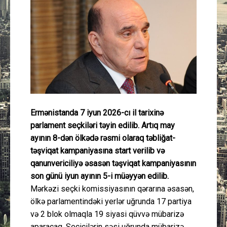
Güney Azərbaycan
Mədəniyyət
Müsahibə
İdman
Ermənistanda 7 iyun 2026-cı il tarixinə
Layihə
parlament seçkiləri təyin edilib. Artıq may
ayının 8-dən ölkədə rəsmi olaraq təbliğat-
Gündəm
təşviqat kampaniyasına start verilib və
qanunvericiliyə əsasən təşviqat kampaniyasının
Cəmiyyət
son günü iyun ayının 5-i müəyyən edilib.
Mərkəzi seçki komissiyasının qərarına əsasən,
Peşə etikası
ölkə parlamentindəki yerlər uğrunda 17 partiya
və 2 blok olmaqla 19 siyasi qüvvə mübarizə
Əlaqə
aparacaq. Seçicilərin səsi uğrunda mübarizə