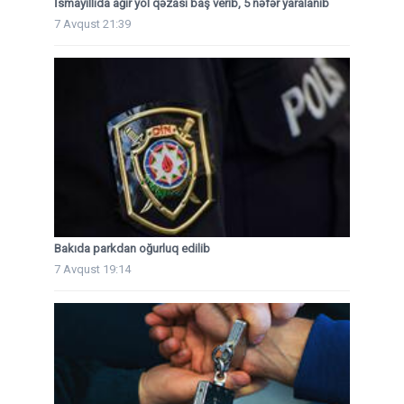
İsmayıllıda ağır yol qəzası baş verib, 5 nəfər yaralanıb
7 Avqust 21:39
Bakıda parkdan oğurluq edilib
7 Avqust 19:14