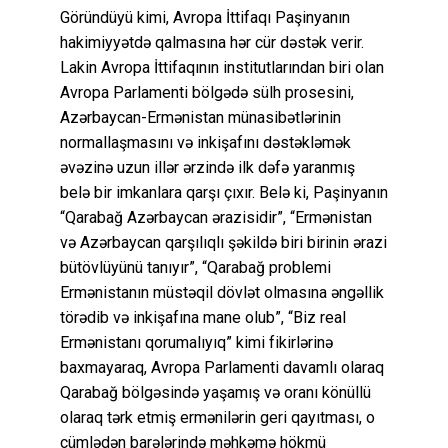
Göründüyü kimi, Avropa İttifaqı Paşinyanın
hakimiyyətdə qalmasına hər cür dəstək verir.
Lakin Avropa İttifaqının institutlarından biri olan
Avropa Parlamenti bölgədə sülh prosesini,
Azərbaycan-Ermənistan münasibətlərinin
normallaşmasını və inkişafını dəstəkləmək
əvəzinə uzun illər ərzində ilk dəfə yaranmış
belə bir imkanlara qarşı çıxır. Belə ki, Paşinyanın
“Qarabağ Azərbaycan ərazisidir”, “Ermənistan
və Azərbaycan qarşılıqlı şəkildə biri birinin ərazi
bütövlüyünü tanıyır”, “Qarabağ problemi
Ermənistanın müstəqil dövlət olmasına əngəllik
törədib və inkişafına mane olub”, “Biz real
Ermənistanı qorumalıyıq” kimi fikirlərinə
baxmayaraq, Avropa Parlamenti davamlı olaraq
Qarabağ bölgəsində yaşamış və oranı könüllü
olaraq tərk etmiş ermənilərin geri qayıtması, o
cümlədən barələrində məhkəmə hökmü