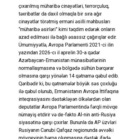
çıxarılmış müharibə cinayətləri, terrorçuluq,
təxribatlar da daxil olmaqla bir sıra ağır
cinayətlər törətmiş erməni əsilli məhbusları
“müharibə əsirləri” kimi təqdim edərək onların
azad edilməsi ilə bağlı əsassız çağırışlar edir.
Ümumiyyətlə, Avropa Parlamenti 2021-ci ilin
yazından 2026-cı il aprelin 30-a qədər
Azərbaycan-Ermənistan münasibətlərinin
normallaşmasına və bölgədə sülhün bərqərar
olmasına qarşı yönələn 14 qətnamə qəbul edib.
Qəribədir ki, bu qətnamələr böyük səs çoxluğu
ilə qəbul olunub, Ermənistanın Avropa İttifaqına
inteqrasiyasını dəstəkləyən ölkələrdən olan
deputatlar Avropa Parlamentində fərqli mövqe
nümayiş etdirir və de-fakto Aİ-nin anti-Rusiya
siyasətinə qarşı çıxırlar. Bununla da AP üzvləri
Rusiyanın Cənubi Qafqaz regionunda əvvəlki
mövqeyinin bərpa olunmasına dəstək ifadə