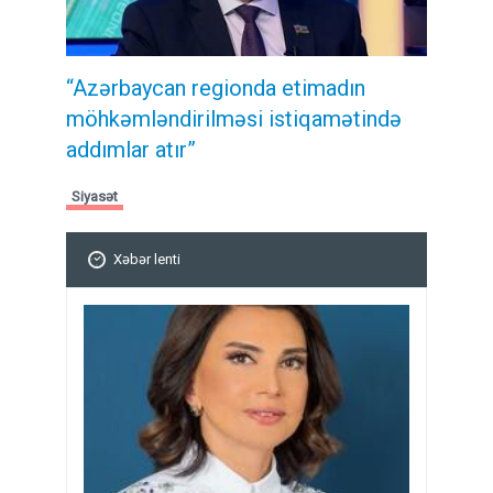
“Azərbaycan regionda etimadın
möhkəmləndirilməsi istiqamətində
addımlar atır”
Siyasət
Xəbər lenti