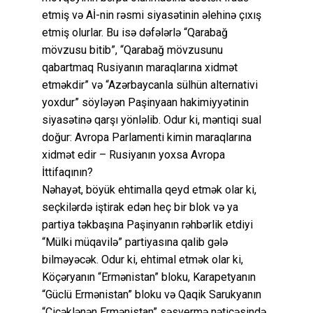
etmiş və Aİ-nin rəsmi siyasətinin əlehinə çıxış
etmiş olurlar. Bu isə dəfələrlə “Qarabağ
mövzusu bitib”, “Qarabağ mövzusunu
qabartmaq Rusiyanın maraqlarına xidmət
etməkdir” və “Azərbaycanla sülhün alternativi
yoxdur” söyləyən Paşinyaan hakimiyyətinin
siyasətinə qarşı yönləlib. Odur ki, məntiqi sual
doğur: Avropa Parlamenti kimin maraqlarına
xidmət edir – Rusiyanın yoxsa Avropa
İttifaqının?
Nəhayət, böyük ehtimalla qeyd etmək olar ki,
seçkilərdə iştirak edən heç bir blok və ya
partiya təkbaşına Paşinyanın rəhbərlik etdiyi
“Mülki müqavilə” partiyasına qalib gələ
bilməyəcək. Odur ki, ehtimal etmək olar ki,
Köçəryanın “Ermənistan” bloku, Karapetyanın
“Güclü Ermənistan” bloku və Qaqik Sarukyanın
“Çiçəklənən Ermənistan” səsvermə nəticəsində