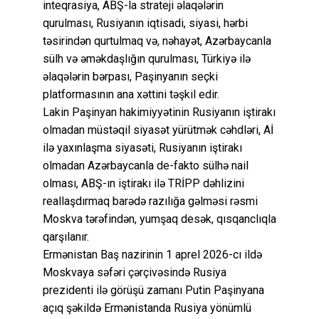
inteqrasiya, ABŞ-la strateji əlaqələrin
qurulması, Rusiyanın iqtisadi, siyasi, hərbi
təsirindən qurtulmaq və, nəhayət, Azərbaycanla
sülh və əməkdaşlığın qurulması, Türkiyə ilə
əlaqələrin bərpası, Paşinyanın seçki
platformasının ana xəttini təşkil edir.
Lakin Paşinyan hakimiyyətinin Rusiyanın iştirakı
olmadan müstəqil siyasət yürütmək cəhdləri, Aİ
ilə yaxınlaşma siyasəti, Rusiyanın iştirakı
olmadan Azərbaycanla de-fakto sülhə nail
olması, ABŞ-ın iştirakı ilə TRİPP dəhlizini
reallaşdırmaq barədə razılığa gəlməsi rəsmi
Moskva tərəfindən, yumşaq desək, qısqanclıqla
qarşılanır.
Ermənistan Baş nazirinin 1 aprel 2026-cı ildə
Moskvaya səfəri çərçivəsində Rusiya
prezidenti ilə görüşü zamanı Putin Paşinyana
açıq şəkildə Ermənistanda Rusiya yönümlü