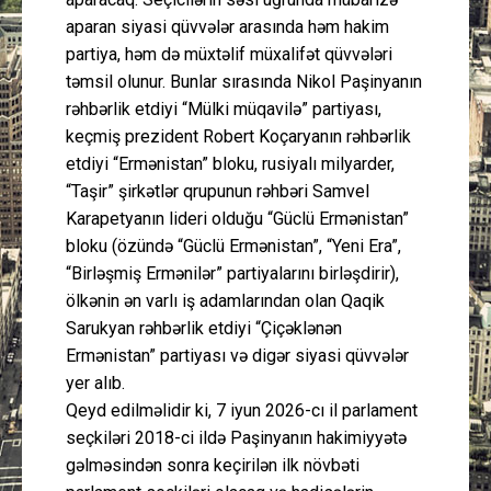
aparan siyasi qüvvələr arasında həm hakim
partiya, həm də müxtəlif müxalifət qüvvələri
təmsil olunur. Bunlar sırasında Nikol Paşinyanın
rəhbərlik etdiyi “Mülki müqavilə” partiyası,
keçmiş prezident Robert Koçaryanın rəhbərlik
etdiyi “Ermənistan” bloku, rusiyalı milyarder,
“Taşir” şirkətlər qrupunun rəhbəri Samvel
Karapetyanın lideri olduğu “Güclü Ermənistan”
bloku (özündə “Güclü Ermənistan”, “Yeni Era”,
“Birləşmiş Ermənilər” partiyalarını birləşdirir),
ölkənin ən varlı iş adamlarından olan Qaqik
Sarukyan rəhbərlik etdiyi “Çiçəklənən
Ermənistan” partiyası və digər siyasi qüvvələr
yer alıb.
Qeyd edilməlidir ki, 7 iyun 2026-cı il parlament
seçkiləri 2018-ci ildə Paşinyanın hakimiyyətə
gəlməsindən sonra keçirilən ilk növbəti