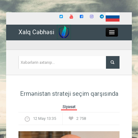
Xalq Cəbhəsi
Close
Siyasət
Ermənistan strateji seçim qarşısında
İqtisadiyyat
Siyasət
Dünya
12 May 13:35
2 758
Hadisə