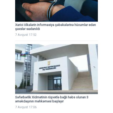
Xarici ölkələrin informasiya şəbəkələrinə hücumlar edən
şəxslər saxlanıldı
7 Avqust 17:52
Səfərbərlik Xidmətinin rüşvətlə bağlı həbs olunan 3
əməkdaşının məhkəməsi başlayır
7 Avqust 17:06