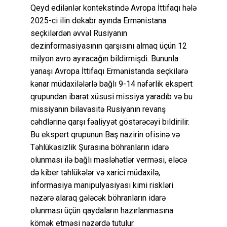
Qeyd edilənlər kontekstində Avropa İttifaqı hələ
2025-ci ilin dekabr ayında Ermənistana
seçkilərdən əvvəl Rusiyanın
dezinformasiyasının qarşısını almaq üçün 12
milyon avro ayıracağın bildirmişdi. Bununla
yanaşı Avropa İttifaqı Ermənistanda seçkilərə
kənar müdaxilələrlə bağlı 9-14 nəfərlik ekspert
qrupundan ibarət xüsusi missiya yaradıb və bu
missiyanın bilavasitə Rusiyanın revanş
cəhdlərinə qarşı fəaliyyət göstərəcəyi bildirilir.
Bu ekspert qrupunun Baş nazirin ofisinə və
Təhlükəsizlik Şurasına böhranların idarə
olunması ilə bağlı məsləhətlər verməsi, eləcə
də kiber təhlükələr və xarici müdaxilə,
informasiya manipulyasiyası kimi riskləri
nəzərə alaraq gələcək böhranların idarə
olunması üçün qaydaların hazırlanmasına
kömək etməsi nəzərdə tutulur.