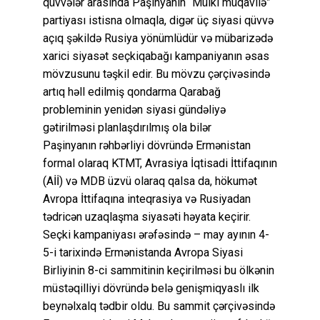
qüvvələr arasında Paşinyanın “Mülki müqavilə”
partiyası istisna olmaqla, digər üç siyasi qüvvə
açıq şəkildə Rusiya yönümlüdür və mübarizədə
xarici siyasət seçkiqabağı kampaniyanın əsas
mövzusunu təşkil edir. Bu mövzu çərçivəsində
artıq həll edilmiş qondarma Qarabağ
probleminin yenidən siyasi gündəliyə
gətirilməsi planlaşdırılmış ola bilər
Paşinyanın rəhbərliyi dövründə Ermənistan
formal olaraq KTMT, Avrasiya İqtisadi İttifaqının
(Aİİ) və MDB üzvü olaraq qalsa da, hökumət
Avropa İttifaqına inteqrasiya və Rusiyadan
tədricən uzaqlaşma siyasəti həyata keçirir.
Seçki kampaniyası ərəfəsində – may ayının 4-
5-i tarixində Ermənistanda Avropa Siyasi
Birliyinin 8-ci sammitinin keçirilməsi bu ölkənin
müstəqilliyi dövründə belə genişmiqyaslı ilk
beynəlxalq tədbir oldu. Bu sammit çərçivəsində