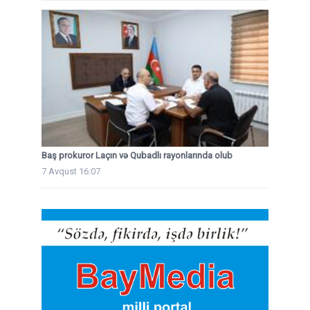
Baş prokuror Laçın və Qubadlı rayonlarında olub
7 Avqust 16:07