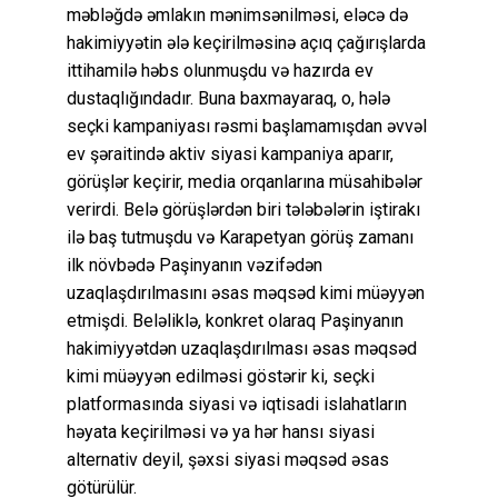
məbləğdə əmlakın mənimsənilməsi, eləcə də
hakimiyyətin ələ keçirilməsinə açıq çağırışlarda
ittihamilə həbs olunmuşdu və hazırda ev
dustaqlığındadır. Buna baxmayaraq, o, hələ
seçki kampaniyası rəsmi başlamamışdan əvvəl
ev şəraitində aktiv siyasi kampaniya aparır,
görüşlər keçirir, media orqanlarına müsahibələr
verirdi. Belə görüşlərdən biri tələbələrin iştirakı
ilə baş tutmuşdu və Karapetyan görüş zamanı
ilk növbədə Paşinyanın vəzifədən
uzaqlaşdırılmasını əsas məqsəd kimi müəyyən
etmişdi. Beləliklə, konkret olaraq Paşinyanın
hakimiyyətdən uzaqlaşdırılması əsas məqsəd
kimi müəyyən edilməsi göstərir ki, seçki
platformasında siyasi və iqtisadi islahatların
həyata keçirilməsi və ya hər hansı siyasi
alternativ deyil, şəxsi siyasi məqsəd əsas
götürülür.