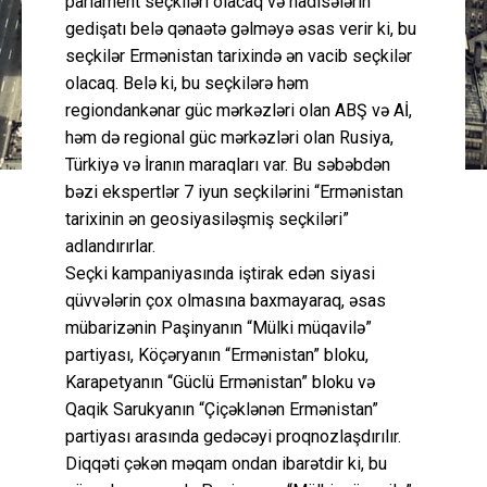
parlament seçkiləri olacaq və hadisələrin
gedişatı belə qənaətə gəlməyə əsas verir ki, bu
seçkilər Ermənistan tarixində ən vacib seçkilər
olacaq. Belə ki, bu seçkilərə həm
regiondankənar güc mərkəzləri olan ABŞ və Aİ,
həm də regional güc mərkəzləri olan Rusiya,
Türkiyə və İranın maraqları var. Bu səbəbdən
bəzi ekspertlər 7 iyun seçkilərini “Ermənistan
tarixinin ən geosiyasiləşmiş seçkiləri”
adlandırırlar.
Seçki kampaniyasında iştirak edən siyasi
qüvvələrin çox olmasına baxmayaraq, əsas
mübarizənin Paşinyanın “Mülki müqavilə”
partiyası, Köçəryanın “Ermənistan” bloku,
Karapetyanın “Güclü Ermənistan” bloku və
Qaqik Sarukyanın “Çiçəklənən Ermənistan”
partiyası arasında gedəcəyi proqnozlaşdırılır.
Diqqəti çəkən məqam ondan ibarətdir ki, bu