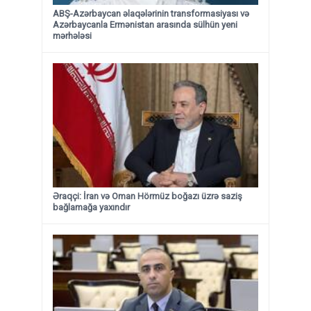
ABŞ-Azərbaycan əlaqələrinin transformasiyası və
Azərbaycanla Ermənistan arasında sülhün yeni
mərhələsi
Əraqçi: İran və Oman Hörmüz boğazı üzrə saziş
bağlamağa yaxındır