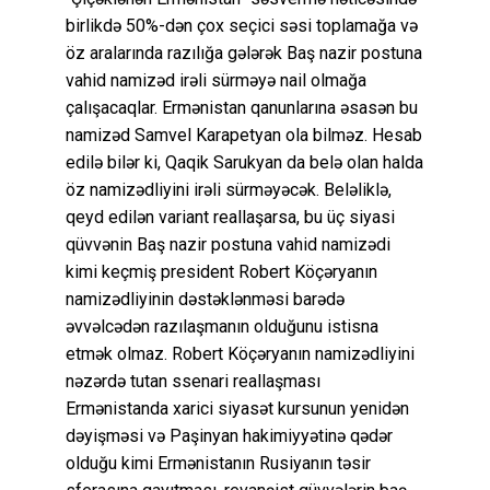
birlikdə 50%-dən çox seçici səsi toplamağa və
öz aralarında razılığa gələrək Baş nazir postuna
vahid namizəd irəli sürməyə nail olmağa
çalışacaqlar. Ermənistan qanunlarına əsasən bu
namizəd Samvel Karapetyan ola bilməz. Hesab
edilə bilər ki, Qaqik Sarukyan da belə olan halda
öz namizədliyini irəli sürməyəcək. Beləliklə,
qeyd edilən variant reallaşarsa, bu üç siyasi
qüvvənin Baş nazir postuna vahid namizədi
kimi keçmiş president Robert Köçəryanın
namizədliyinin dəstəklənməsi barədə
əvvəlcədən razılaşmanın olduğunu istisna
etmək olmaz. Robert Köçəryanın namizədliyini
nəzərdə tutan ssenari reallaşması
Ermənistanda xarici siyasət kursunun yenidən
dəyişməsi və Paşinyan hakimiyyətinə qədər
olduğu kimi Ermənistanın Rusiyanın təsir