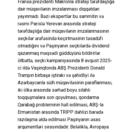
Fransa prezidenti Makronla strateji tərəfdaşlığa
dair müqavilənin imzalanması diqqətdən
yayınmadı. Bəzi ekspertlər bu sammitin və
rəsmi Parislə Yerevan arasında strateji
tərəfdaşlığa dair müqavilənin imzalanmasının
seçkilər ərəfəsində keçirlməsinin təsadüfi
olmadığını və Paşinyanın seçkilərdə dividend
qazanmaq məqsədi güddüyünü bildirirlər.
Əlbəttə, seçki kampaniyasında 8 avqust 2025-
ci ildə Vaşinqtonda ABŞ Prezidenti Donald
Trampın birbaşa iştirakı və şahidliyi ilə
Azərbaycanla sülh müqaviləsinin paraflanması,
iki ölkə arasında sərhəd boyu silahlı
toqquşmalara son qoyulması, qondarma
Qarabağ probleminin həll edilməsi, ABŞ-la
Ermənistan arasında TRİPP dəhlizi barədə
razılaşma əldə edilməsi Paşinyanın əsas
arqumentləri sırasındadır. Beləliklə, Avropaya