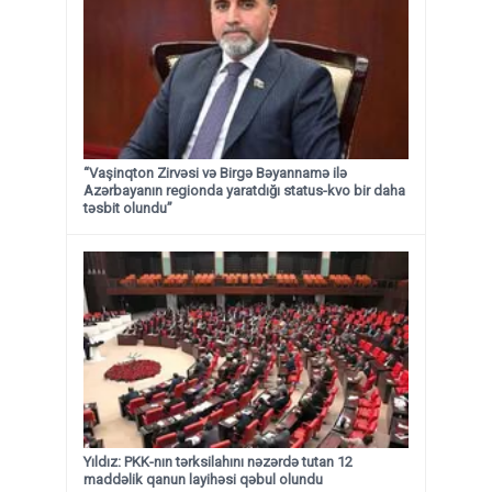
“Vaşinqton Zirvəsi və Birgə Bəyannamə ilə
Azərbayanın regionda yaratdığı status-kvo bir daha
təsbit olundu”
Yıldız: PKK-nın tərksilahını nəzərdə tutan 12
maddəlik qanun layihəsi qəbul olundu ​​​​​​​