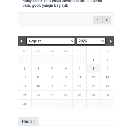
Rusiyanın iki neft emalı zavoduna dron hücumu
olub, güclü yanğın başlayıb
BE
ÇA
ÇƏ
CA
CÜ
ŞƏ
BZ
1
2
3
4
5
6
7
8
9
10
11
12
13
14
15
16
17
18
19
20
21
22
23
24
25
26
27
28
29
30
31
Hadisə