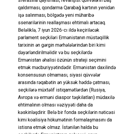
sferasına qayıtması, revanşist qüvvələrin baş
qaldırması, qondarma Qarabağ kartının yenidən
işə salınması, bölgədə yeni müharibə
ssenarilərinin reallaşması ehtimalı artacaq.
Beləliklə, 7 iyun 2026-cı ildə keçiriləcək
parlament seçkiləri Ermənistanın müstəqillik
tarixinin ən gərgin mərhələlərindən biri kimi
dəyərləndirilməlidir və bu seçkilərdə
Ermənistan əhalisi özünün strateji seçimini
etmək məcburiyyətindədir. Ermənistan daxilində
konsensusun olmaması, siyasi qüvvələr
arasında rəqabətin ən yüksək həddə çatması,
seçkilərə müxtəlif istiqamətlərdən (Rusiya,
Avropa və erməni diaspor təşkilatları) müdaxilə
ehtimalının olması vəziyyəti daha da
kəskinləşdirir. Belə bir fonda seçkilərin nəticəsi
kimi koalisiya hökumətinin formalaşmasını da
istisna etmək olmaz. İstənilən halda bu