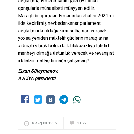
seçkilərdə Ermənistanın gələcəyi, onun
qonşularla münasibəti müəyyən edilir.
Maraqlıdır, görəsən Ermənistan əhalisi 2021-ci
ildə keçirilmiş nəvbədənkənar parlament
seçkilərində olduğu kimi sülhə səs verəcək,
yoxsa yenidən müxtəlif güclərin maraqlarına
xidmət edərək bölgədə təhlükəsizliyə təhdid
mənbəyi olmağa üstünlük verəcək və revanşist
iddiaları reallaşdırmağa çalışacaq?
Elxan Süleymanov,
AVCİYA prezidenti
8 Avqust 18:52
2 079