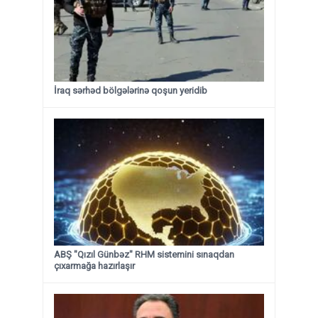
İraq sərhəd bölgələrinə qoşun yeridib
ABŞ "Qızıl Günbəz" RHM sistemini sınaqdan
çıxarmağa hazırlaşır