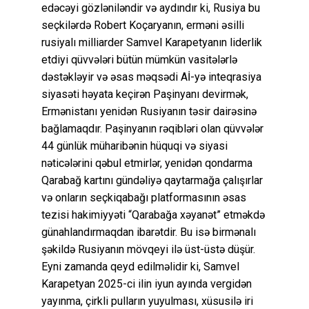
edəcəyi gözləniləndir və aydındır ki, Rusiya bu
seçkilərdə Robert Koçaryanın, erməni əsilli
rusiyalı milliarder Samvel Karapetyanın liderlik
etdiyi qüvvələri bütün mümkün vasitələrlə
dəstəkləyir və əsas məqsədi Aİ-yə inteqrasiya
siyasəti həyata keçirən Paşinyanı devirmək,
Ermənistanı yenidən Rusiyanın təsir dairəsinə
bağlamaqdır. Paşinyanın rəqibləri olan qüvvələr
44 günlük müharibənin hüquqi və siyasi
nəticələrini qəbul etmirlər, yenidən qondarma
Qarabağ kartını gündəliyə qaytarmağa çalışırlar
və onların seçkiqabağı platformasının əsas
tezisi hakimiyyəti “Qarabağa xəyanət” etməkdə
günahlandırmaqdan ibarətdir. Bu isə birmənalı
şəkildə Rusiyanın mövqeyi ilə üst-üstə düşür.
Eyni zamanda qeyd edilməlidir ki, Samvel
Karapetyan 2025-ci ilin iyun ayında vergidən
yayınma, çirkli pulların yuyulması, xüsusilə iri