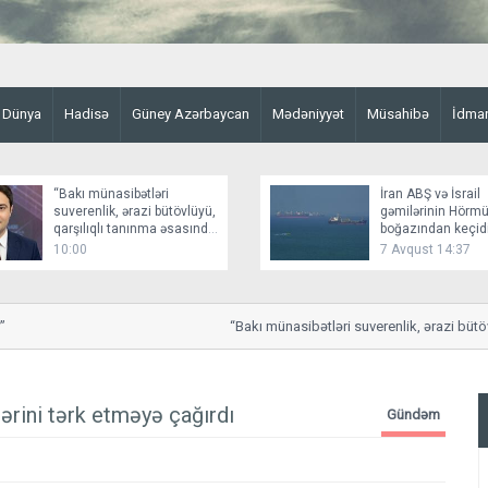
Dünya
Hadisə
Güney Azərbaycan
Mədəniyyət
Müsahibə
İdma
“Bakı münasibətləri
İran ABŞ və İsrail
suverenlik, ərazi bütövlüyü,
gəmilərinin Hörm
qarşılıqlı tanınma əsasında
boğazından keçid
qurur”
bağlayır
10:00
7 Avqust 14:37
“Bakı münasibətləri suverenlik, ərazi bütövlüy
lərini tərk etməyə çağırdı
Gündəm