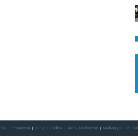
asət
İqtisadiyyat
Dünya
Hadisə
Güney Azərbaycan
Mədəniyyət
Müsah