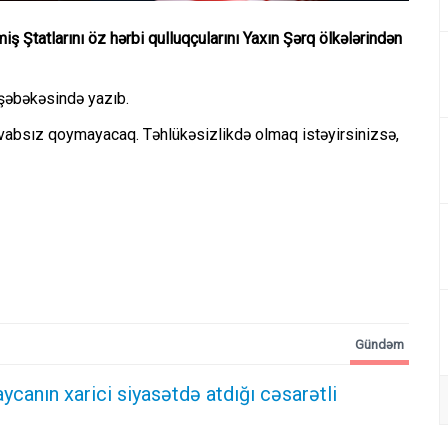
miş Ştatlarını öz hərbi qulluqçularını Yaxın Şərq ölkələrindən
l şəbəkəsində yazıb.
cavabsız qoymayacaq. Təhlükəsizlikdə olmaq istəyirsinizsə,
Gündəm
ycanın xarici siyasətdə atdığı cəsarətli