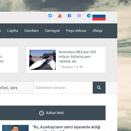
n
Layihə
Gündəm
Cəmiyyət
Peşə etikası
Əlaqə
Avstraliya ABŞ-dən 500
üz
milyon dollarlıq yeni
ini
raketlər alır
7 Avqust 13:48
ü, qarşılıqlı tanınma əsasında qurur”
Əmtəə bazarlarında qızılın 
Xəbər lenti
“Bu, Azərbaycanın xarici siyasətdə atdığı