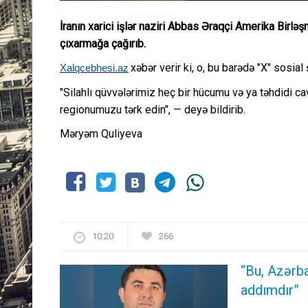
İranın xarici işlər naziri Abbas Əraqçi Amerika Birləş
çıxarmağa çağırıb.
xəbər verir ki, o, bu barədə "X" sosia
Xalqcebhesi.az
"Silahlı qüvvələrimiz heç bir hücumu və ya təhdidi 
regionumuzu tərk edin", — deyə bildirib.
Məryəm Quliyeva
10:20
266
“Bu, Azərba
addımdır”