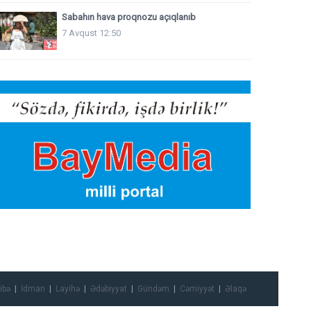
Sabahın hava proqnozu açıqlanıb
7 Avqust 12:50
ibə
İdman
Layihə
Ədəbiyyat
Gündəm
Cəmiyyət
Əlaqə