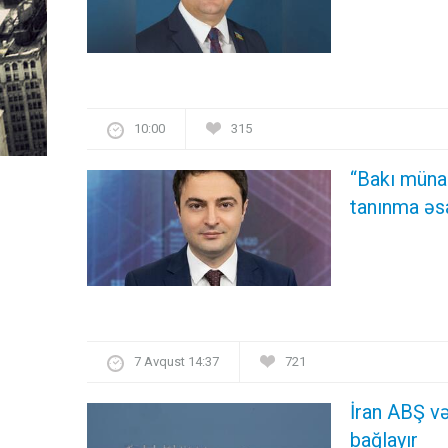
10:00
315
“Bakı münas
tanınma əs
7 Avqust 14:37
721
İran ABŞ və
bağlayır