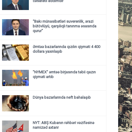
cəsarətli addımdır”
“Bakı münasibətləri suverenlik, ərazi
bütövlüyü, qarşılıqlı tanınma əsasında
qurur”
Əmtəə bazarlarında qızılın qiyməti 4 400
dollara yaxınlaşıb
"NYMEX" əmtəə birjasında təbii qazın
qiyməti artıb
Dünya bazarlarında neft bahalaşıb
NYT: ABŞ Kubanın rəhbəri vəzifəsinə
namizəd axtarır