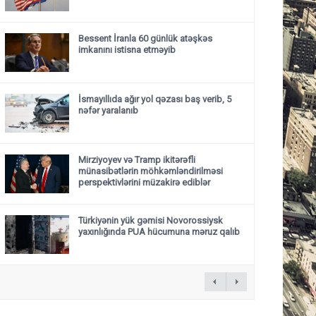
Bessent İranla 60 günlük atəşkəs
imkanını istisna etməyib
İsmayıllıda ağır yol qəzası baş verib, 5
nəfər yaralanıb
Mirziyoyev və Tramp ikitərəfli
münasibətlərin möhkəmləndirilməsi
perspektivlərini müzakirə ediblər
Türkiyənin yük gəmisi Novorossiysk
yaxınlığında PUA hücumuna məruz qalıb