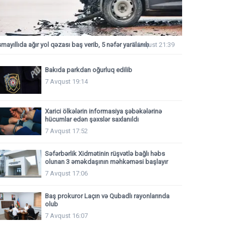
smayıllıda ağır yol qəzası baş verib, 5 nəfər yaralanıb
7 Avqust 21:39
Bakıda parkdan oğurluq edilib
7 Avqust 19:14
Xarici ölkələrin informasiya şəbəkələrinə
hücumlar edən şəxslər saxlanıldı
7 Avqust 17:52
Səfərbərlik Xidmətinin rüşvətlə bağlı həbs
olunan 3 əməkdaşının məhkəməsi başlayır
7 Avqust 17:06
Baş prokuror Laçın və Qubadlı rayonlarında
olub
7 Avqust 16:07