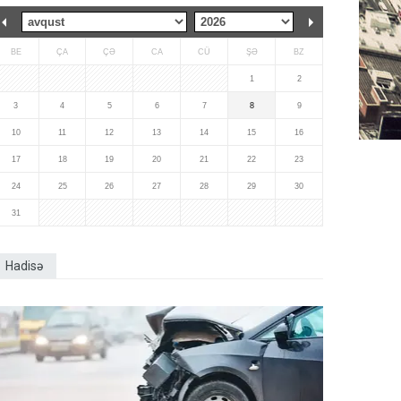
BE
ÇA
ÇƏ
CA
CÜ
ŞƏ
BZ
1
2
3
4
5
6
7
8
9
10
11
12
13
14
15
16
17
18
19
20
21
22
23
24
25
26
27
28
29
30
31
Hadisə