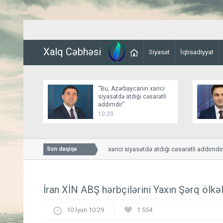
Xalq Cəbhəsi
Siyasət
İqtisadiyyat
“Bu, Azərbaycanın xarici
siyasətdə atdığı cəsarətli
addımdır”
10:20
“Bu, Azərbaycanın xarici siyasətdə atdığı cəsarətli addımdır”
Son dəqiqə
İran XİN ABŞ hərbçilərini Yaxın Şərq ölkə
10 İyun 10:29
1 554