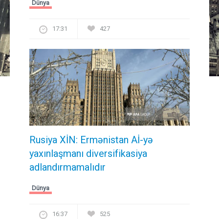
Dünya
17:31
427
Rusiya XİN: Ermənistan Aİ-yə
yaxınlaşmanı diversifikasiya
adlandırmamalıdır
Dünya
16:37
525