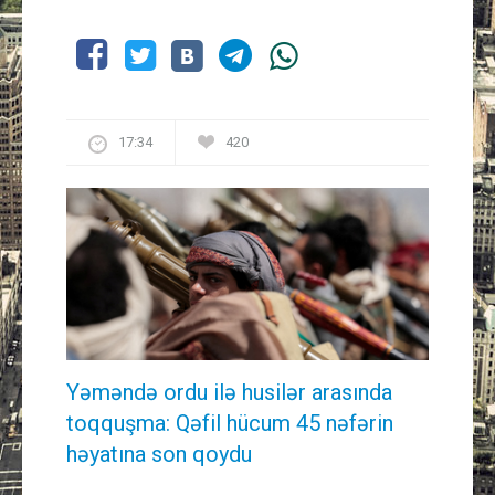
17:34
420
Yəməndə ordu ilə husilər arasında
toqquşma: Qəfil hücum 45 nəfərin
həyatına son qoydu