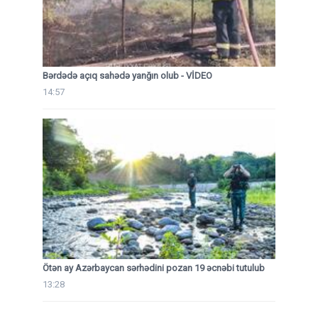
Bərdədə açıq sahədə yanğın olub - VİDEO
14:57
Ötən ay Azərbaycan sərhədini pozan 19 əcnəbi tutulub
13:28