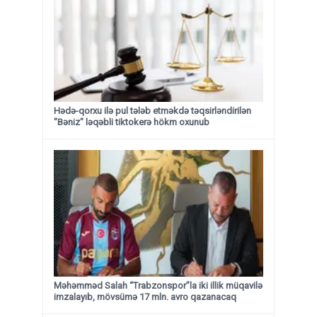
Hədə-qorxu ilə pul tələb etməkdə təqsirləndirilən
"Bəniz" ləqəbli tiktokerə hökm oxunub
Məhəmməd Salah “Trabzonspor”la iki illik müqavilə
imzalayıb, mövsümə 17 mln. avro qazanacaq