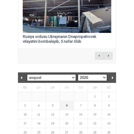
Rusiya ordusu Ukraynanın Dnepropetrovsk
vilayətini bombalayıb, 5 nəfər ölüb
BE
ÇA
ÇƏ
CA
CÜ
ŞƏ
BZ
1
2
3
4
5
6
7
8
9
10
11
12
13
14
15
16
17
18
19
20
21
22
23
24
25
26
27
28
29
30