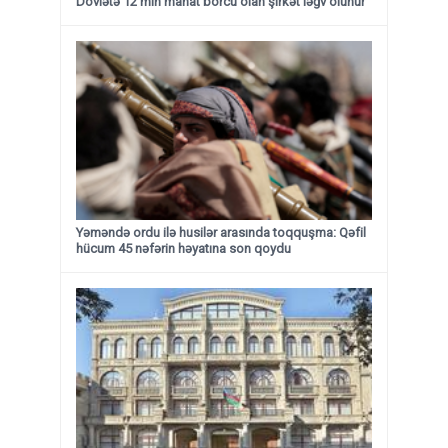
Dövlətə 12 min manat borcu olan şirkət ləğv olunur
Yəməndə ordu ilə husilər arasında toqquşma: Qəfil
hücum 45 nəfərin həyatına son qoydu