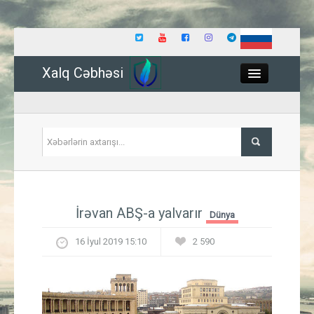
Xalq Cəbhəsi
Close
Siyasət
İrəvan ABŞ-a yalvarır
Dünya
İqtisadiyyat
16 İyul 2019 15:10
2 590
Dünya
Hadisə