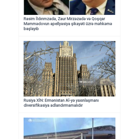
Rasim İldırımzadə, Zaur Mirzəzadə və Qoşqar
Məmmədovun apellyasiya şikayəti üzrə məhkəmə
başlayıb
Rusiya XİN: Ermənistan Aİ-yə yaxınlaşmanı
diversifikasiya adlandırmamalıdır