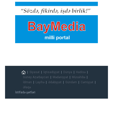
Siyasət
İqtisadiyyat
Dünya
Hadisə
Güney Azərbaycan
Mədəniyyət
Müsahibə
İdman
Layihə
Ədəbiyyat
Gündəm
Cəmiyyət
Əlaqə
İstifadə şərtləri