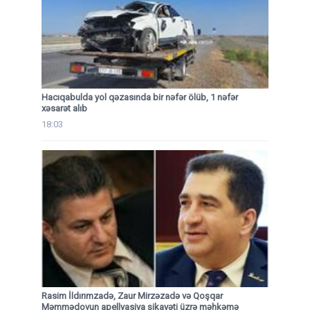
Hacıqabulda yol qəzasında bir nəfər ölüb, 1 nəfər
xəsarət alıb
18:03
Rasim İldırımzadə, Zaur Mirzəzadə və Qoşqar
Məmmədovun apellyasiya şikayəti üzrə məhkəmə