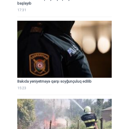
başlayıb
17:31
Bakıda yeniyetməyə qarşı soyğunçuluq edilib
15:23