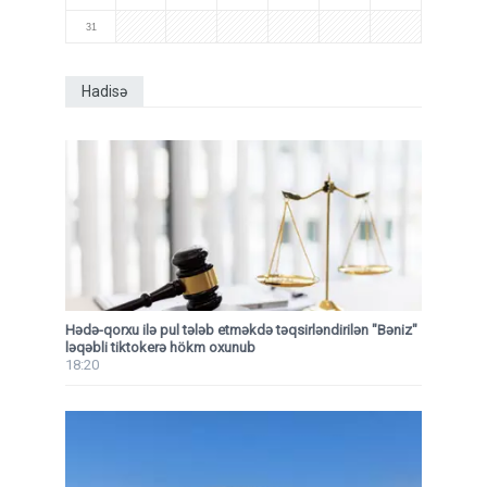
31
Hadisə
Hədə-qorxu ilə pul tələb etməkdə təqsirləndirilən "Bəniz"
ləqəbli tiktokerə hökm oxunub
18:20