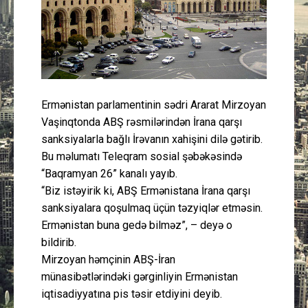
Güney Azərbaycan
Mədəniyyət
Müsahibə
Ermənistan parlamentinin sədri Ararat Mirzoyan
İdman
Vaşinqtonda ABŞ rəsmilərindən İrana qarşı
sanksiyalarla bağlı İrəvanın xahişini dilə gətirib.
Bu məlumatı Teleqram sosial şəbəkəsində
Layihə
“Baqramyan 26” kanalı yayıb.
“Biz istəyirik ki, ABŞ Ermənistana İrana qarşı
Gündəm
sanksiyalara qoşulmaq üçün təzyiqlər etməsin.
Ermənistan buna gedə bilməz”, – deyə o
Cəmiyyət
bildirib.
Mirzoyan həmçinin ABŞ-İran
Peşə etikası
münasibətlərindəki gərginliyin Ermənistan
iqtisadiyyatına pis təsir etdiyini deyib.
Əlaqə