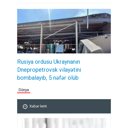
Rusiya ordusu Ukraynanın
Dnepropetrovsk vilayətini
bombalayıb, 5 nəfər ölüb
Dünya
Xəbər lenti