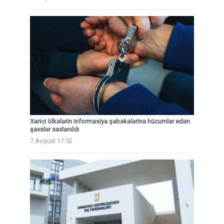
Xarici ölkələrin informasiya şəbəkələrinə hücumlar edən
şəxslər saxlanıldı
7 Avqust 17:52