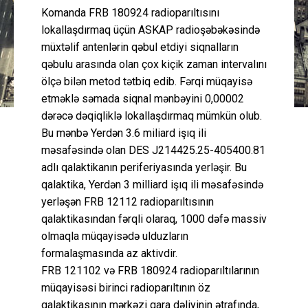
Komanda FRB 180924 radioparıltısını
lokallaşdırmaq üçün ASKAP radioşəbəkəsində
müxtəlif antenlərin qəbul etdiyi siqnalların
qəbulu arasında olan çox kiçik zaman intervalını
ölçə bilən metod tətbiq edib. Fərqi müqayisə
etməklə səmada siqnal mənbəyini 0,00002
dərəcə dəqiqliklə lokallaşdırmaq mümkün olub.
Bu mənbə Yerdən 3.6 miliard işıq ili
məsafəsində olan DES J214425.25-405400.81
adlı qalaktikanın periferiyasında yerləşir. Bu
qalaktika, Yerdən 3 milliard işıq ili məsafəsində
yerləşən FRB 12112 radioparıltısının
qalaktikasından fərqli olaraq, 1000 dəfə massiv
olmaqla müqayisədə ulduzların
formalaşmasında az aktivdir.
FRB 121102 və FRB 180924 radioparıltılarının
müqayisəsi birinci radioparıltının öz
qalaktikasının mərkəzi qara dəliyinin ətrafında,