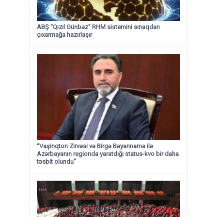
ABŞ "Qızıl Günbəz" RHM sistemini sınaqdan
çıxarmağa hazırlaşır
“Vaşinqton Zirvəsi və Birgə Bəyannamə ilə
Azərbayanın regionda yaratdığı status-kvo bir daha
təsbit olundu”