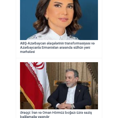
ABŞ-Azərbaycan əlaqələrinin transformasiyası və
Azərbaycanla Ermənistan arasında sülhün yeni
mərhələsi
Əraqçi: İran və Oman Hörmüz boğazı üzrə saziş
bağlamağa yaxındır