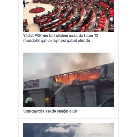
Yıldız: PKK-nın tərksilahını nəzərdə tutan 12
maddəlik qanun layihəsi qəbul olundu ​​​​​​​
Sumqayıtda sexdə yanğın olub