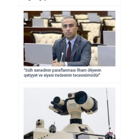
“Sülh sənədinin paraflanması İlham Əliyevin
qətiyyət və siyasi iradəsinin təcəssümüdür”