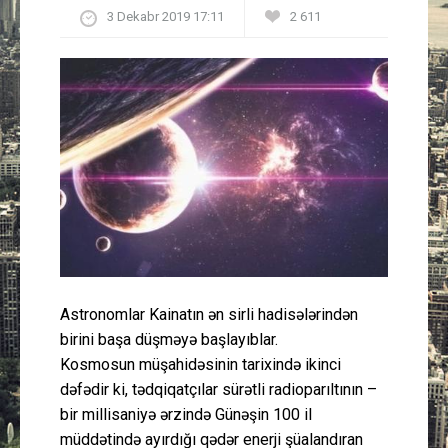
3 Dekabr 2019 17:11
2 611
Güney Azərbaycan
Mədəniyyət
Müsahibə
İdman
Layihə
Gündəm
Astronomlar Kainatın ən sirli hadisələrindən
Cəmiyyət
birini başa düşməyə başlayıblar.
Kosmosun müşahidəsinin tarixində ikinci
Peşə etikası
dəfədir ki, tədqiqatçılar sürətli radioparıltının –
bir millisaniyə ərzində Günəşin 100 il
Əlaqə
müddətində ayırdığı qədər enerji şüalandıran