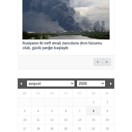
Rusiyanın iki neft emalı zavoduna dron hücumu
olub, güclü yanğın başlayıb
BE
ÇA
ÇƏ
CA
CÜ
ŞƏ
BZ
1
2
3
4
5
6
7
8
9
10
11
12
13
14
15
16
17
18
19
20
21
22
23