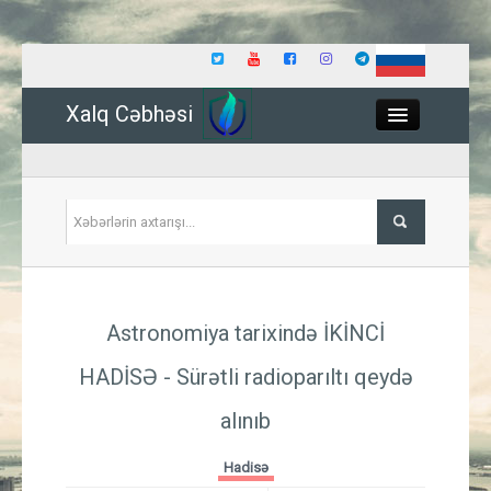
Xalq Cəbhəsi
Close
Siyasət
Astronomiya tarixində İKİNCİ
İqtisadiyyat
HADİSƏ - Sürətli radioparıltı qeydə
Dünya
alınıb
Hadisə
Hadisə