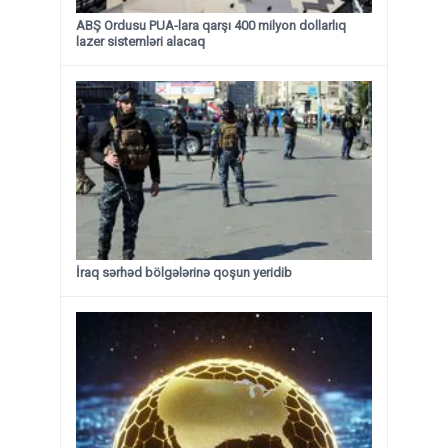
ABŞ Ordusu PUA-lara qarşı 400 milyon dollarlıq
lazer sistemləri alacaq
İraq sərhəd bölgələrinə qoşun yeridib