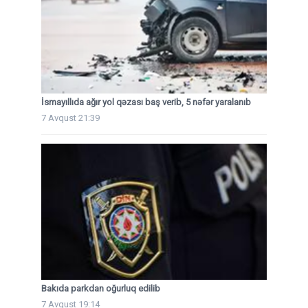
İsmayıllıda ağır yol qəzası baş verib, 5 nəfər yaralanıb
7 Avqust 21:39
Bakıda parkdan oğurluq edilib
7 Avqust 19:14