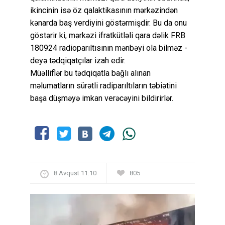
ikincinin isə öz qalaktikasının mərkəzindən
kənarda baş verdiyini göstərmişdir. Bu da onu
göstərir ki, mərkəzi ifratkütləli qara dəlik FRB
180924 radioparıltısının mənbəyi ola bilməz -
deyə tədqiqatçılar izah edir.
Müəlliflər bu tədqiqatla bağlı alınan
məlumatların sürətli radiparıltıların təbiətini
başa düşməyə imkan verəcəyini bildirirlər.
8 Avqust 11:10
805