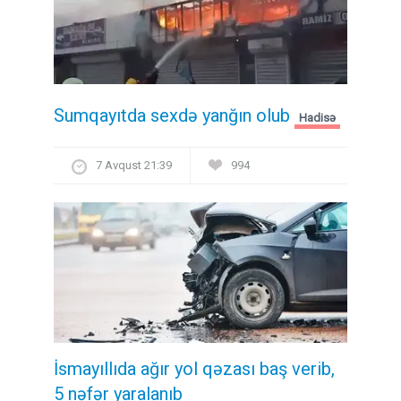
Sumqayıtda sexdə yanğın olub
Hadisə
7 Avqust 21:39
994
İsmayıllıda ağır yol qəzası baş verib,
5 nəfər yaralanıb