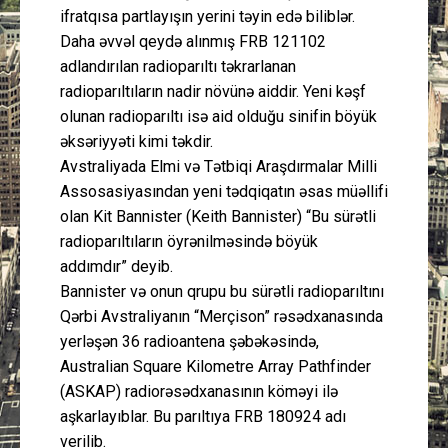
ifratqısa partlayışın yerini təyin edə biliblər.
Daha əvvəl qeydə alınmış FRB 121102
adlandırılan radioparıltı təkrarlanan
radioparıltıların nadir növünə aiddir. Yeni kəşf
olunan radioparıltı isə aid olduğu sinifin böyük
əksəriyyəti kimi təkdir.
Avstraliyada Elmi və Tətbiqi Araşdırmalar Milli
Assosasiyasından yeni tədqiqatın əsas müəllifi
olan Kit Bannister (Keith Bannister) “Bu sürətli
radioparıltıların öyrənilməsində böyük
addımdır” deyib.
Bannister və onun qrupu bu sürətli radioparıltını
Qərbi Avstraliyanın “Merçison” rəsədxanasında
yerləşən 36 radioantena şəbəkəsində,
Australian Square Kilometre Array Pathfinder
(ASKAP) radiorəsədxanasının köməyi ilə
aşkarlayıblar. Bu parıltıya FRB 180924 adı
verilib.