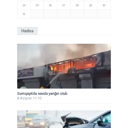
24
25
26
27
28
29
30
31
Hadisə
Sumqayıtda sexdə yanğın olub
8 Avqust 11:10