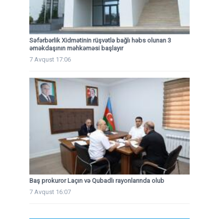
Səfərbərlik Xidmətinin rüşvətlə bağlı həbs olunan 3
əməkdaşının məhkəməsi başlayır
7 Avqust 17:06
Baş prokuror Laçın və Qubadlı rayonlarında olub
7 Avqust 16:07