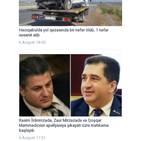
Hacıqabulda yol qəzasında bir nəfər ölüb, 1 nəfər
xəsarət alıb
6 Avqust 18:03
Rasim İldırımzadə, Zaur Mirzəzadə və Qoşqar
Məmmədovun apellyasiya şikayəti üzrə məhkəmə
başlayıb
6 Avqust 17:31