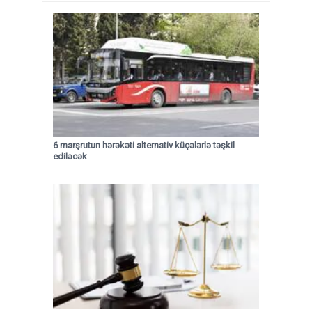
6 marşrutun hərəkəti alternativ küçələrlə təşkil
ediləcək