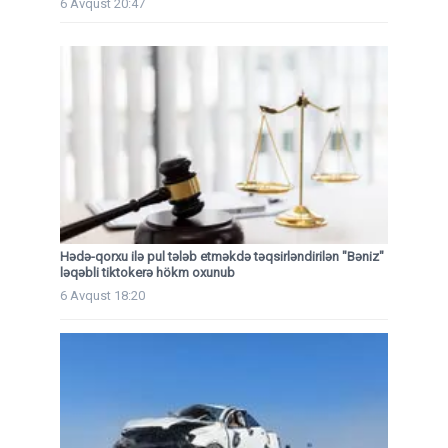
6 Avqust 20:47
Hədə-qorxu ilə pul tələb etməkdə təqsirləndirilən "Bəniz"
ləqəbli tiktokerə hökm oxunub
6 Avqust 18:20