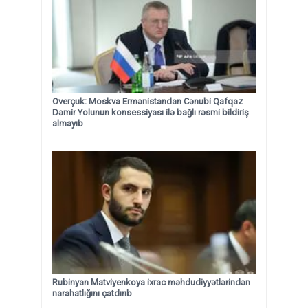
Overçuk: Moskva Ermənistandan Cənubi Qafqaz
Dəmir Yolunun konsessiyası ilə bağlı rəsmi bildiriş
almayıb
Rubinyan Matviyenkoya ixrac məhdudiyyətlərindən
narahatlığını çatdırıb