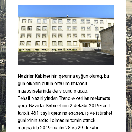
Güney Azərbaycan
Mədəniyyət
Müsahibə
İdman
Layihə
Nazirlər Kabinetinin qərarına uyğun olaraq, bu
Gündəm
gün ölkənin bütün orta ümumtəhsil
müəssisələrində dərs günü olacaq.
Cəmiyyət
Təhsil Nazirliyindən Trend-ə verilən məlumata
görə, Nazirlər Kabinetinin 2 dekabr 2019-cu il
tarixli, 461 saylı qərarına əsasən, iş və istirahət
Peşə etikası
günlərinin ardıcıl olmasını təmin etmək
məqsədilə 2019-cu ilin 28 və 29 dekabr
Əlaqə