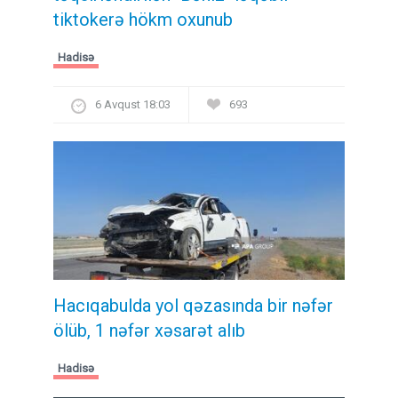
tiktokerə hökm oxunub
Hadisə
6 Avqust 18:03
693
Hacıqabulda yol qəzasında bir nəfər
ölüb, 1 nəfər xəsarət alıb
Hadisə