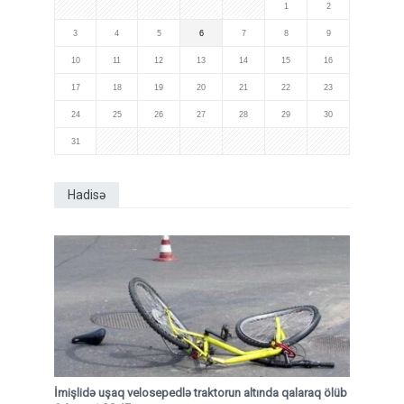
1
2
3
4
5
6
7
8
9
10
11
12
13
14
15
16
17
18
19
20
21
22
23
24
25
26
27
28
29
30
31
Hadisə
İmişlidə uşaq velosepedlə traktorun altında qalaraq ölüb