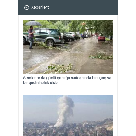
Xəbər lenti
Smolenskdə güclü qasırğa nəticəsində bir uşaq və
bir qadın həlak olub