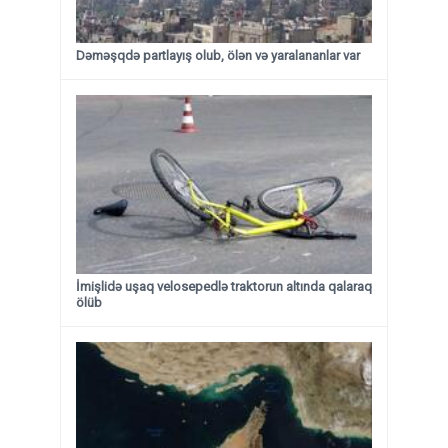
Dəməşqdə partlayış olub, ölən və yaralananlar var
İmişlidə uşaq velosepedlə traktorun altında qalaraq
ölüb