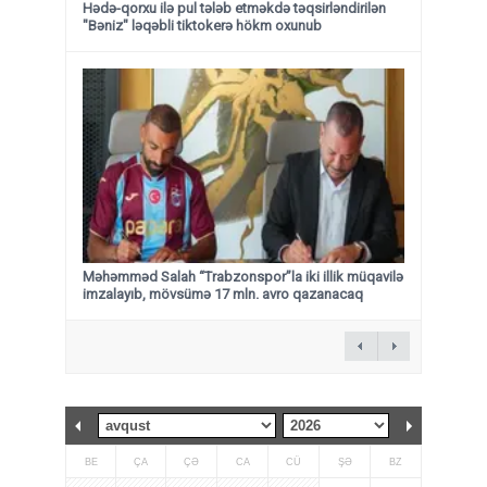
Hədə-qorxu ilə pul tələb etməkdə təqsirləndirilən
"Bəniz" ləqəbli tiktokerə hökm oxunub
Məhəmməd Salah “Trabzonspor”la iki illik müqavilə
imzalayıb, mövsümə 17 mln. avro qazanacaq
BE
ÇA
ÇƏ
CA
CÜ
ŞƏ
BZ