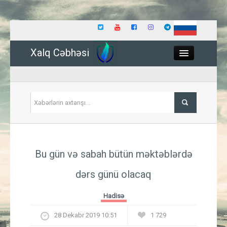
Xalq Cəbhəsi
Close
Siyasət
Bu gün və sabah bütün məktəblərdə
İqtisadiyyat
dərs günü olacaq
Dünya
Hadisə
Hadisə
28 Dekabr 2019 10:51
1 729