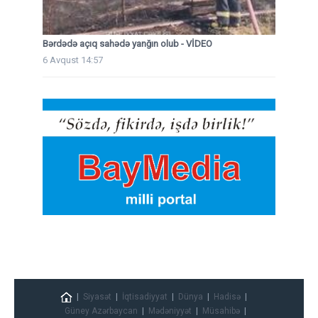
Bərdədə açıq sahədə yanğın olub - VİDEO
6 Avqust 14:57
Siyasət
İqtisadiyyat
Dünya
Hadisə
Güney Azərbaycan
Mədəniyyət
Müsahibə