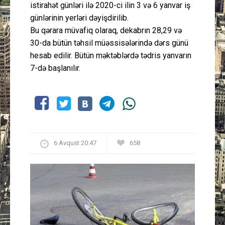
istirahət günləri ilə 2020-ci ilin 3 və 6 yanvar iş
günlərinin yerləri dəyişdirilib.
Bu qərara müvafiq olaraq, dekabrın 28,29 və
30-da bütün təhsil müəssisələrində dərs günü
hesab edilir. Bütün məktəblərdə tədris yanvarın
7-də başlanılır.
6 Avqust 20:47
658