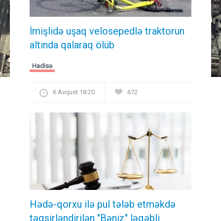
İmişlidə uşaq velosepedlə traktorun
altında qalaraq ölüb
Hadisə
6 Avqust 18:20
672
Hədə-qorxu ilə pul tələb etməkdə
təqsirləndirilən "Bəniz" ləqəbli