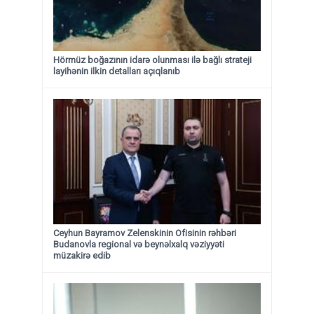
Hörmüz boğazının idarə olunması ilə bağlı strateji
layihənin ilkin detalları açıqlanıb
Ceyhun Bayramov Zelenskinin Ofisinin rəhbəri
Budanovla regional və beynəlxalq vəziyyəti
müzakirə edib