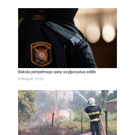
Bakıda yeniyetməyə qarşı soyğunçuluq edilib
6 Avqust 15:23