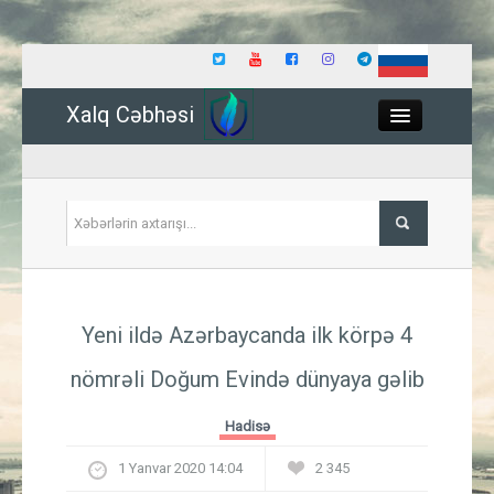
Xalq Cəbhəsi
Close
Siyasət
Yeni ildə Azərbaycanda ilk körpə 4
İqtisadiyyat
nömrəli Doğum Evində dünyaya gəlib
Dünya
Hadisə
Hadisə
1 Yanvar 2020 14:04
2 345