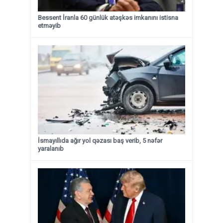
Bessent İranla 60 günlük atəşkəs imkanını istisna
etməyib
İsmayıllıda ağır yol qəzası baş verib, 5 nəfər
yaralanıb