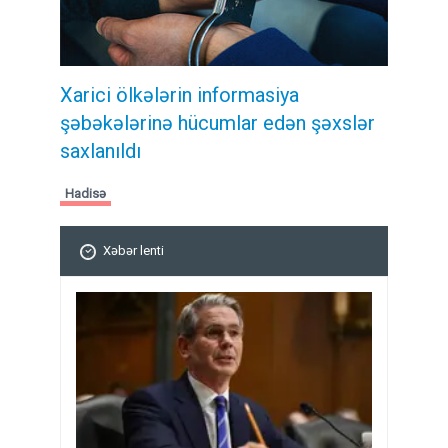
Xarici ölkələrin informasiya
şəbəkələrinə hücumlar edən şəxslər
saxlanıldı
Hadisə
Xəbər lenti