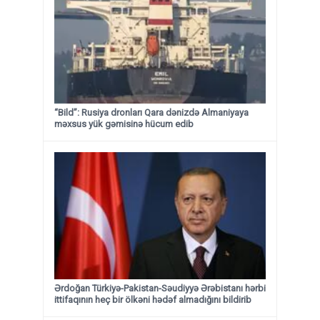
“Bild”: Rusiya dronları Qara dənizdə Almaniyaya
məxsus yük gəmisinə hücum edib
Ərdoğan Türkiyə-Pakistan-Səudiyyə Ərəbistanı hərbi
ittifaqının heç bir ölkəni hədəf almadığını bildirib