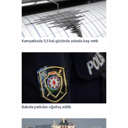
Kamçatkada 5,5 bal gücündə zəlzələ baş verib
Bakıda parkdan oğurluq edilib