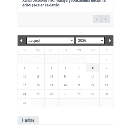
Xarici ölkələrin informasiya şəbəkələrinə hücumlar
edən şəxslər saxlanıldı
BE
ÇA
ÇƏ
CA
CÜ
ŞƏ
BZ
1
2
3
4
5
6
7
8
9
10
11
12
13
14
15
16
17
18
19
20
21
22
23
24
25
26
27
28
29
30
31
Hadisə