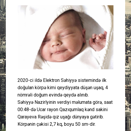
Güney Azərbaycan
Mədəniyyət
Müsahibə
İdman
Layihə
2020-ci ildə Elektron Səhiyyə sistemində ilk
Gündəm
doğulan körpə kimi qeydiyyata düşən uşaq, 4
nömrəli doğum evində qeydə alınıb.
Cəmiyyət
Səhiyyə Nazirlyinin verdiyi məlumata görə, saat
00:48-də Ucar rayon Qazıqumlaq kənd sakini
Peşə etikası
Qarayeva Rəşidə qız uşağı dünyaya gətirib.
Körpənin çəkisi 2,7 kq, boyu 50 sm-dir.
Əlaqə