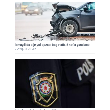
İsmayıllıda ağır yol qəzası baş verib, 5 nəfər yaralanıb
7 Avqust 21:39