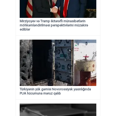
Mirziyoyev və Tramp ikitərəfli münasibətlərin
möhkəmləndirilməsi perspektivlərini müzakirə
ediblər
Türkiyənin yük gəmisi Novorossiysk yaxınlığında
PUA hücumuna məruz qalıb