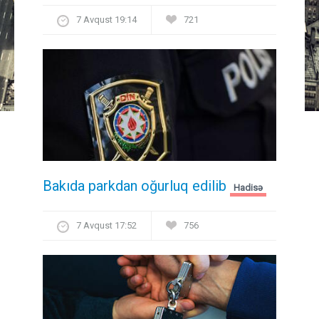
7 Avqust 19:14
721
Bakıda parkdan oğurluq edilib
Hadisə
7 Avqust 17:52
756