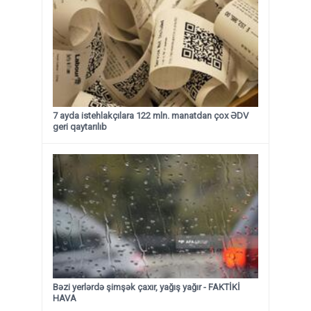
7 ayda istehlakçılara 122 mln. manatdan çox ƏDV
geri qaytarılıb
Bəzi yerlərdə şimşək çaxır, yağış yağır - FAKTİKİ
HAVA