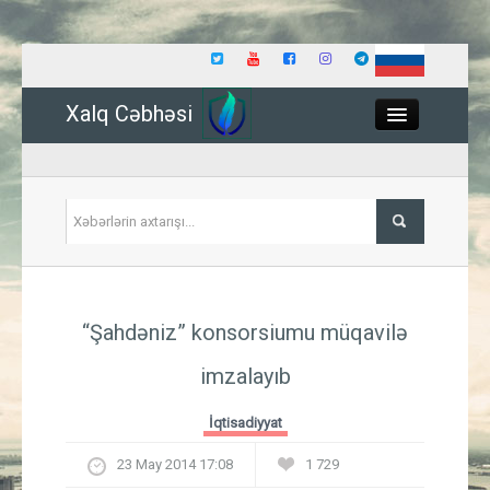
Xalq Cəbhəsi
Close
Siyasət
“Şahdəniz” konsorsiumu müqavilə
İqtisadiyyat
imzalayıb
Dünya
İqtisadiyyat
Hadisə
23 May 2014 17:08
1 729