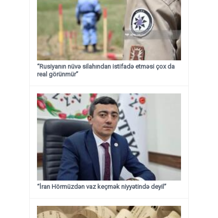
“Rusiyanın nüvə silahından istifadə etməsi çox da
real görünmür”
“İran Hörmüzdən vaz keçmək niyyətində deyil”