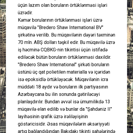
üçün lazım olan boruların örtüklənməsi işləri
üzrədir.
Kəmər borularının örtüklənməsi işləri üzrə
müqavilə "Bredero Shaw International BV"
şirkətinə verilib. Bu müqavilənin dəyəri təxminən
70 mln. ABŞ dolları təşkil edir. Bu müqavilə üzrə
iş həcminə CQBKG-nin tikintisi üçün istifadə
ediləcək bütün boruların örtüklənməsi daxildir.
"Bredero Shaw International" şirkəti boruların
üstünü üç qat polietilen materialla və içəridən
isə epoksidlə örtükləyəcək. Müqavilənin icra
müddəti 18 aydır və boruların ilk partiyasının
Azərbaycana bu ilin sonunda gətiriləcəyi
planlaşdırılır. Bundan əvvəl isə ümumilikdə 13
müqavilə elan edilib və bunlar da "Şahdəniz II"
layihəsinin qrafik üzrə irəliləyişinin
göstəricisidir. Əsas müqavilələrin əksəriyyəti
artıq bağlandığından Bakıdakı tikinti sahələrində