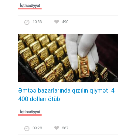
İqtisadiyyat
10:33
490
Əmtəə bazarlarında qızılın qiyməti 4
400 dolları ötüb
İqtisadiyyat
09:28
567