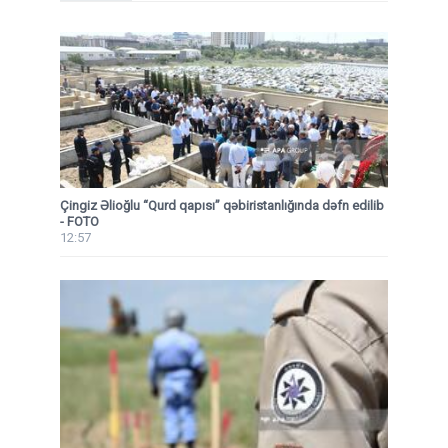
Çingiz Əlioğlu “Qurd qapısı” qəbiristanlığında dəfn edilib
- FOTO
12:57