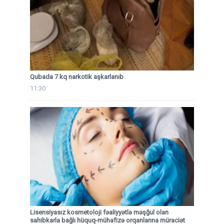
Qubada 7 kq narkotik aşkarlanıb
11:30
Lisensiyasız kosmetoloji fəaliyyətlə məşğul olan
sahibkarla bağlı hüquq-mühafizə orqanlarına müraciət