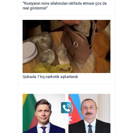
“Rusiyanın nüvə silahından istifadə etməsi çox da
real görünmür”
Qubada 7 kq narkotik aşkarlanıb