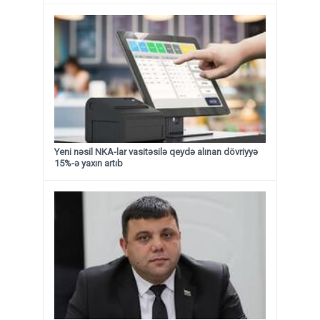
Yeni nəsil NKA-lar vasitəsilə qeydə alınan dövriyyə
15%-ə yaxın artıb