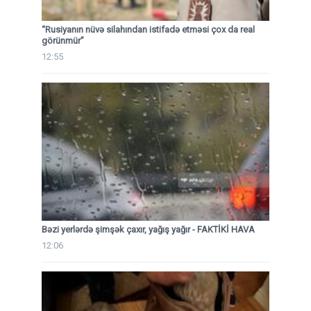
“Rusiyanın nüvə silahından istifadə etməsi çox da real
görünmür”
12:55
Bəzi yerlərdə şimşək çaxır, yağış yağır - FAKTİKİ HAVA
12:06