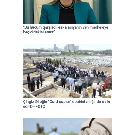
“Bu hücum qarşılıqlı eskalasiyanın yeni mərhələyə
keçid riskini artırır”
Çingiz Əlioğlu “Qurd qapısı” qəbiristanlığında dəfn
edilib
- FOTO