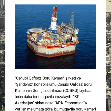
Güney Azərbaycan
Mədəniyyət
Müsahibə
İdman
Layihə
Gündəm
"Cənubi Qafqaz Boru Kəməri" şirkəti və
Cəmiyyət
"Şahdəniz" konsorsiumu Cənubi Qafqaz Boru
Kəmərinin Genişləndirilməsi (CQBKG) layihəsi
Peşə etikası
üçün daha bir müqavilə imzalayıb. "BP-
Azerbaijan" şirkətindən "APA-Economics"ə
Əlaqə
verilən məlumata görə, bu müqavilə boru kəməri