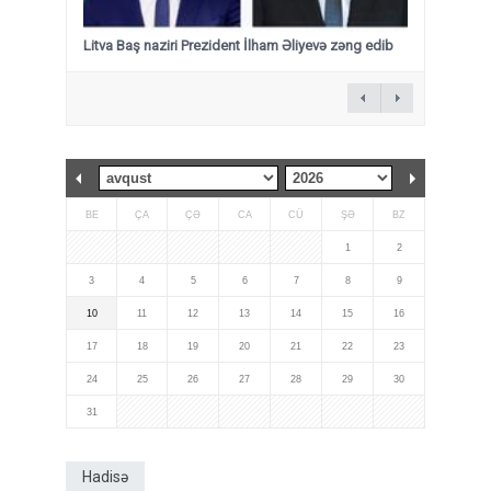
Litva Baş naziri Prezident İlham Əliyevə zəng edib
BE
ÇA
ÇƏ
CA
CÜ
ŞƏ
BZ
1
2
3
4
5
6
7
8
9
10
11
12
13
14
15
16
17
18
19
20
21
22
23
24
25
26
27
28
29
30
31
Hadisə