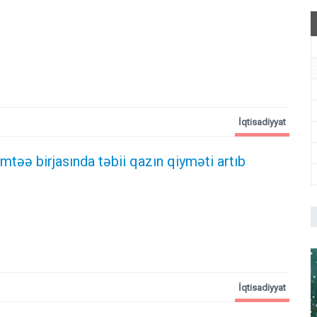
İqtisadiyyat
təə birjasında təbii qazın qiyməti artıb
İqtisadiyyat