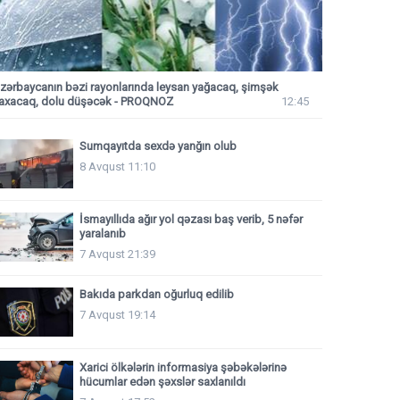
zərbaycanın bəzi rayonlarında leysan yağacaq, şimşək
axacaq, dolu düşəcək - PROQNOZ
12:45
Sumqayıtda sexdə yanğın olub
8 Avqust 11:10
İsmayıllıda ağır yol qəzası baş verib, 5 nəfər
yaralanıb
7 Avqust 21:39
Bakıda parkdan oğurluq edilib
7 Avqust 19:14
Xarici ölkələrin informasiya şəbəkələrinə
hücumlar edən şəxslər saxlanıldı