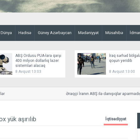
Dünya
Hadisə
Güney Azərbaycan
Mədəniyyət
Müsahibə
İdma
ABŞ Ordusu PUA-lara qarşı
İraq sərhəd bölgəl
400 milyon dollarlıq lazer
qoşun yeridib
sistemləri alacaq
8 Avqust 13:03
8 Avqust 13:00
Əraqçi İranın ABŞ ilə danışıqlar aparmadığını 
x yük aşırılıb
İqtisadiyyat