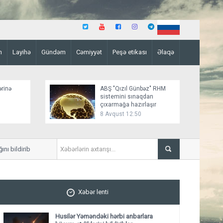
n
Layihə
Gündəm
Cəmiyyət
Peşə etikası
Əlaqə
ərinə
ABŞ "Qızıl Günbəz" RHM
sistemini sınaqdan
çıxarmağa hazırlaşır
8 Avqust 12:50
bildirib
Azərbaycan XİN Sinqapuru M
Xəbər lenti
Husilər Yəməndəki hərbi anbarlara