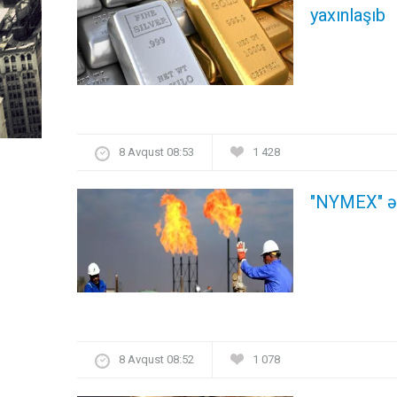
yaxınlaşıb
8 Avqust 08:53
1 428
"NYMEX" əm
8 Avqust 08:52
1 078