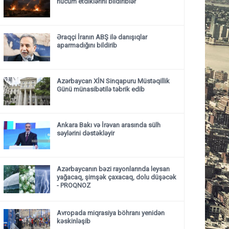
hücum etdiklərini bildiriblər
Əraqçi İranın ABŞ ilə danışıqlar
aparmadığını bildirib
Azərbaycan XİN Sinqapuru Müstəqillik
Günü münasibətilə təbrik edib
Ankara Bakı və İrəvan arasında sülh
səylərini dəstəkləyir
Azərbaycanın bəzi rayonlarında leysan
yağacaq, şimşək çaxacaq, dolu düşəcək
- PROQNOZ
Avropada miqrasiya böhranı yenidən
kəskinləşib