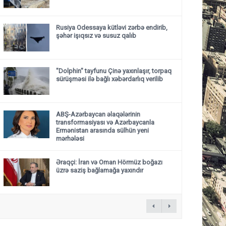
Rusiya Odessaya kütləvi zərbə endirib,
şəhər işıqsız və susuz qalıb
"Dolphin" tayfunu Çinə yaxınlaşır, torpaq
sürüşməsi ilə bağlı xəbərdarlıq verilib
ABŞ-Azərbaycan əlaqələrinin
transformasiyası və Azərbaycanla
Ermənistan arasında sülhün yeni
mərhələsi
Əraqçi: İran və Oman Hörmüz boğazı
üzrə saziş bağlamağa yaxındır