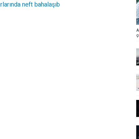
larında neft bahalaşıb
A
ç