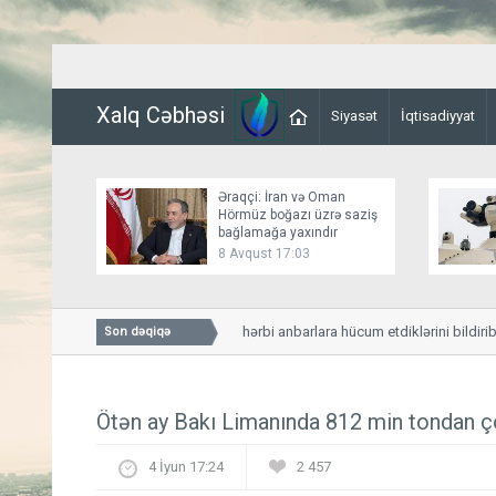
Xalq Cəbhəsi
Siyasət
İqtisadiyyat
Əraqçi: İran və Oman
Hörmüz boğazı üzrə saziş
bağlamağa yaxındır
8 Avqust 17:03
Husilər Yəməndəki hərbi anbarlara hücum etdiklərini bildiriblər
Son dəqiqə
Ötən ay Bakı Limanında 812 min tondan ço
4 İyun 17:24
2 457