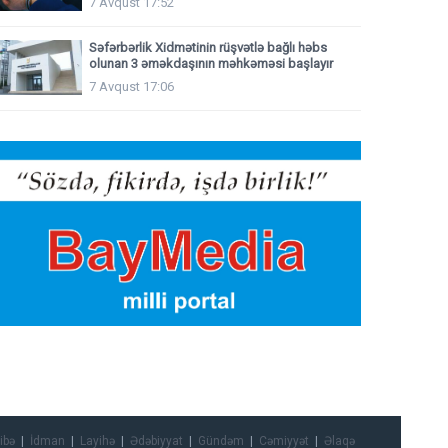
7 Avqust 17:52
Səfərbərlik Xidmətinin rüşvətlə bağlı həbs
olunan 3 əməkdaşının məhkəməsi başlayır
7 Avqust 17:06
ibə
İdman
Layihə
Ədəbiyyat
Gündəm
Cəmiyyət
Əlaqə