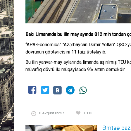
Bakı Limanında bu ilin may ayında 812 min tondan çox
“APA-Economics” "Azərbaycan Dəmir Yolları" QSC-yə is
dövrünün göstəricisini 11 faiz üstələyib.
Bu ilin yanvar-may aylarında limanda aşırılmış TEU k
müvafiq dövrü ilə müqayisədə 9% artım deməkdir.
8 Avqust 09:57
1 113
Əmtəə bazar