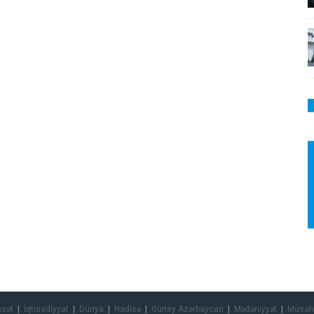
asət
İqtisadiyyat
Dünya
Hadisə
Güney Azərbaycan
Mədəniyyət
Müsah