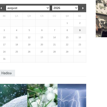
BE
ÇA
ÇƏ
CA
CÜ
ŞƏ
BZ
1
2
3
4
5
6
7
8
9
10
11
12
13
14
15
16
17
18
19
20
21
22
23
24
25
26
27
28
29
30
31
Hadisə