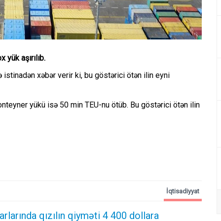
 yük aşırılıb.
tinadən xəbər verir ki, bu göstərici ötən ilin eyni
onteyner yükü isə 50 min TEU-nu ötüb. Bu göstərici ötən ilin
İqtisadiyyat
larında qızılın qiyməti 4 400 dollara