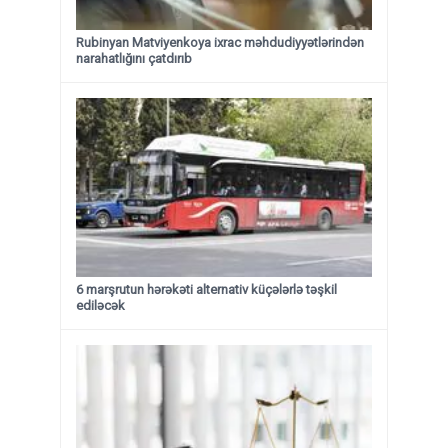
Rubinyan Matviyenkoya ixrac məhdudiyyətlərindən
narahatlığını çatdırıb
6 marşrutun hərəkəti alternativ küçələrlə təşkil
ediləcək