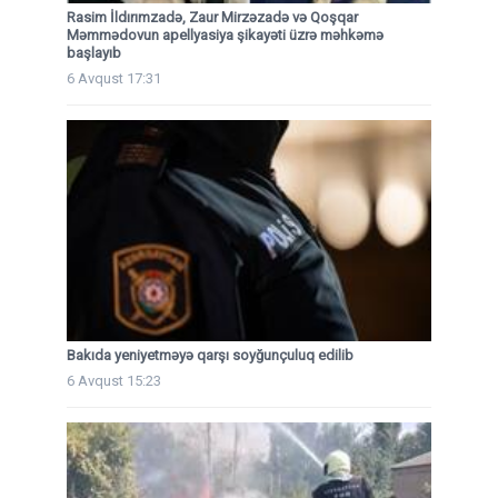
Rasim İldırımzadə, Zaur Mirzəzadə və Qoşqar
Məmmədovun apellyasiya şikayəti üzrə məhkəmə
başlayıb
6 Avqust 17:31
Bakıda yeniyetməyə qarşı soyğunçuluq edilib
6 Avqust 15:23