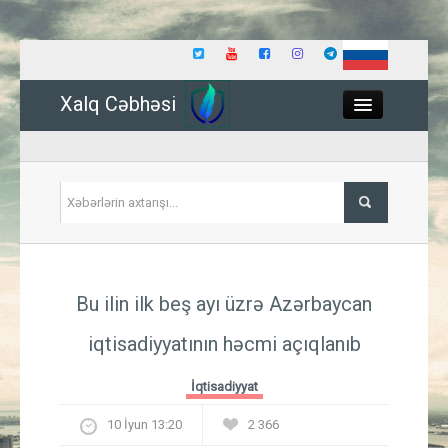
Xalq Cəbhəsi
Close
Siyasət
Bu ilin ilk beş ayı üzrə Azərbaycan
İqtisadiyyat
iqtisadiyyatının həcmi açıqlanıb
Dünya
İqtisadiyyat
Hadisə
10 İyun 13:20
2 366