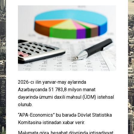
Güney Azərbaycan
Mədəniyyət
Müsahibə
İdman
Layihə
2026-cı ilin yanvar-may aylarında
Gündəm
Azərbaycanda 51 783,8 milyon manat
dəyərində ümumi daxili məhsul (ÜDM) istehsal
Cəmiyyət
olunub.
Peşə etikası
“APA-Economics” bu barədə Dövlət Statistika
Komitəsinə istinadən xəbər verir.
Əlaqə
Məlumata görə, hesabat dövründə iqtisadiyyat