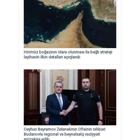
Hörmüz boğazının idarə olunması ilə bağlı strateji
layihənin ilkin detalları açıqlanıb
Ceyhun Bayramov Zelenskinin Ofisinin rəhbəri
Budanovla regional və beynəlxalq vəziyyəti
müzakirə edib