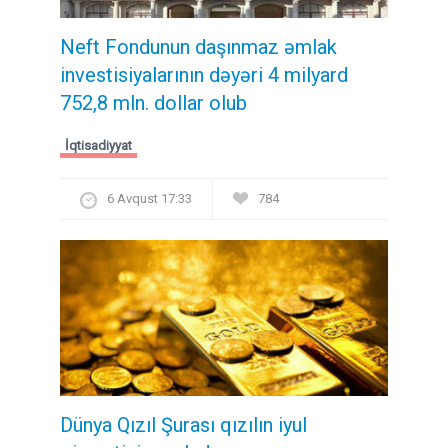
Neft Fondunun daşınmaz əmlak
investisiyalarının dəyəri 4 milyard
752,8 mln. dollar olub
İqtisadiyyat
6 Avqust 17:33
784
Dünya Qızıl Şurası qızılın iyul