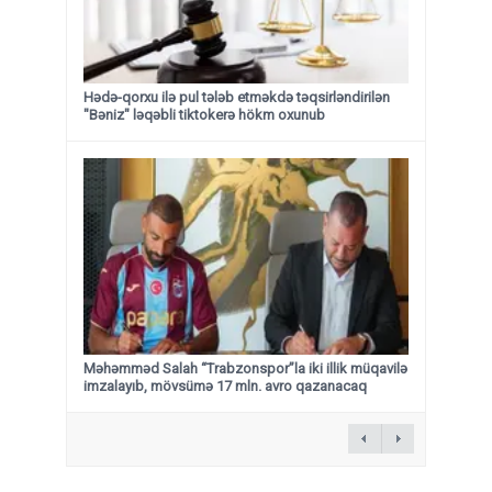
Hədə-qorxu ilə pul tələb etməkdə təqsirləndirilən
"Bəniz" ləqəbli tiktokerə hökm oxunub
Məhəmməd Salah “Trabzonspor”la iki illik müqavilə
imzalayıb, mövsümə 17 mln. avro qazanacaq