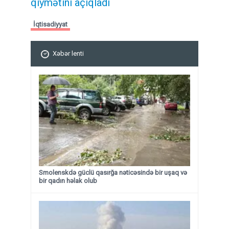
qiymətini açıqladı
İqtisadiyyat
Xəbər lenti
Smolenskdə güclü qasırğa nəticəsində bir uşaq və
bir qadın həlak olub