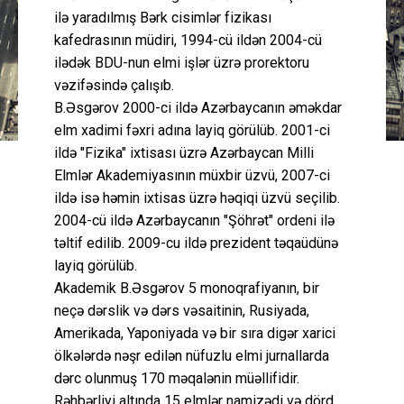
ilə yaradılmış Bərk cisimlər fizikası
kafedrasının müdiri, 1994-cü ildən 2004-cü
ilədək BDU-nun elmi işlər üzrə prorektoru
vəzifəsində çalışıb.
B.Əsgərov 2000-ci ildə Azərbaycanın əməkdar
elm xadimi fəxri adına layiq görülüb. 2001-ci
ildə "Fizika" ixtisası üzrə Azərbaycan Milli
Elmlər Akademiyasının müxbir üzvü, 2007-ci
ildə isə həmin ixtisas üzrə həqiqi üzvü seçilib.
2004-cü ildə Azərbaycanın "Şöhrət" ordeni ilə
təltif edilib. 2009-cu ildə prezident təqaüdünə
layiq görülüb.
Akademik B.Əsgərov 5 monoqrafiyanın, bir
neçə dərslik və dərs vəsaitinin, Rusiyada,
Amerikada, Yaponiyada və bir sıra digər xarici
ölkələrdə nəşr edilən nüfuzlu elmi jurnallarda
dərc olunmuş 170 məqalənin müəllifidir.
Rəhbərliyi altında 15 elmlər namizədi və dörd