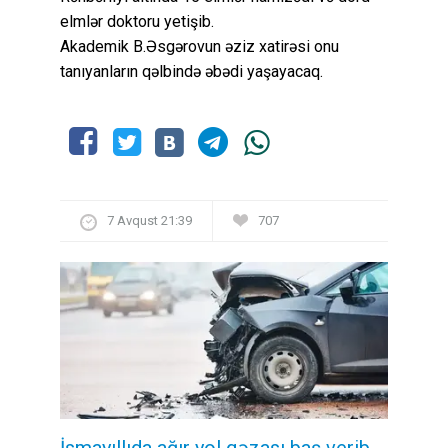
elmlər doktoru yetişib.
Akademik B.Əsgərovun əziz xatirəsi onu
tanıyanların qəlbində əbədi yaşayacaq.
7 Avqust 21:39
707
İsmayıllıda ağır yol qəzası baş verib,