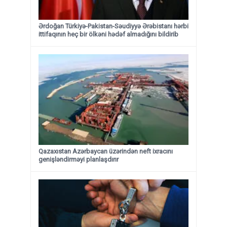
Ərdoğan Türkiyə-Pakistan-Səudiyyə Ərəbistanı hərbi
ittifaqının heç bir ölkəni hədəf almadığını bildirib
Qazaxıstan Azərbaycan üzərindən neft ixracını
genişləndirməyi planlaşdırır