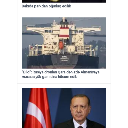
Bakıda parkdan oğurluq edilib
“Bild”: Rusiya dronları Qara dənizdə Almaniyaya
məxsus yük gəmisinə hücum edib