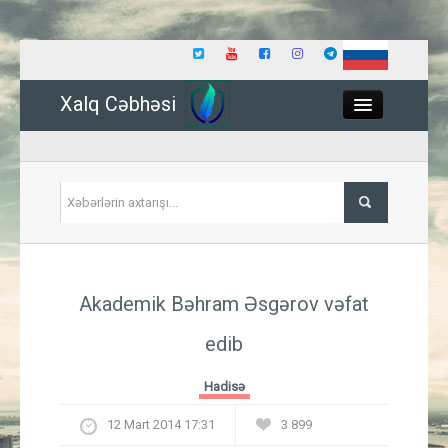
Xalq Cəbhəsi
Close
Siyasət
Akademik Bəhram Əsgərov vəfat
İqtisadiyyat
edib
Dünya
Hadisə
Hadisə
12 Mart 2014 17:31
3 899