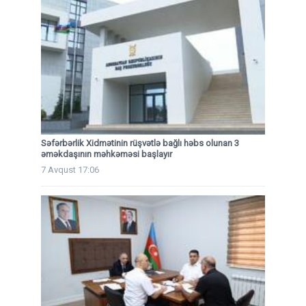
Səfərbərlik Xidmətinin rüşvətlə bağlı həbs olunan 3
əməkdaşının məhkəməsi başlayır
7 Avqust 17:06