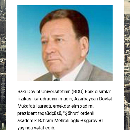
Güney Azərbaycan
Mədəniyyət
Müsahibə
İdman
Layihə
Gündəm
Bakı Dövlət Universitetinin (BDU) Bərk cisimlər
Cəmiyyət
fizikası kafedrasının müdiri, Azərbaycan Dövlət
Mükafatı laureatı, əməkdar elm xadimi,
Peşə etikası
prezident təqaüdçüsü, "Şöhrət" ordenli
akademik Bəhram Mehrəli oğlu Əsgərov 81
Əlaqə
yaşında vəfat edib.