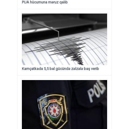
PUA hücumuna məruz qalıb
Kamçatkada 5,5 bal gücündə zəlzələ baş verib