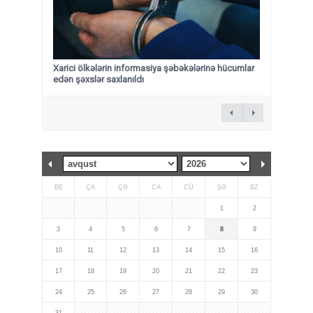
Xarici ölkələrin informasiya şəbəkələrinə hücumlar
edən şəxslər saxlanıldı
BE
ÇA
ÇƏ
CA
CÜ
ŞƏ
BZ
1
2
3
4
5
6
7
8
9
10
11
12
13
14
15
16
17
18
19
20
21
22
23
24
25
26
27
28
29
30
31