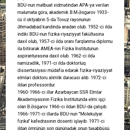
BDU-nun mətbuat xidmətindən APA-ya verilən
məlumata görə, akademik B.M.Əsgərov 1933-
cü il oktyabrın 5-də Tovuz rayonunun
Əhmədabad kəndində anadan olub. 1952-ci ildə
indiki BDU-nun fizika-riyaziyyat fakültəsinə
daxil olub, 1957-ci ildə oranı fərqlənmə diplomu
ilə bitirərək AMEA-nın Fizika İnstitutunun
aspiranturasına daxil olub. 1962-ci ildə
namizədlik, 1971-ci ildə doktorluq
dissertasiyası müdafiə edərək fizika-riyaziyyat
elmləri doktoru alimlik dərəcəsi alıb. 1972-ci
ildən professordur.
1960-1966-cı illər Azərbaycan SSR Elmlər
Akademiyasının Fizika İnstitutunda elmi işçi
olan B.Əsgərov 1966-cı ildən BDU-da çalışıb.
1966-1971-ci illərdə BDU-nun "Molekulyar
fizika" kafedrasının dosenti işləyib. 1971-ci
ildən ömrünün son gününədək onun təşəbbüsü