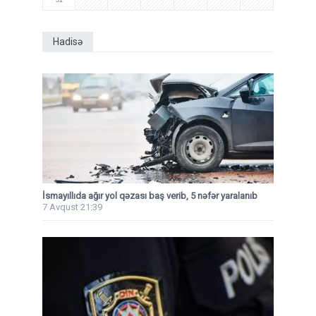
Hadisə
İsmayıllıda ağır yol qəzası baş verib, 5 nəfər yaralanıb
7 Avqust 21:39