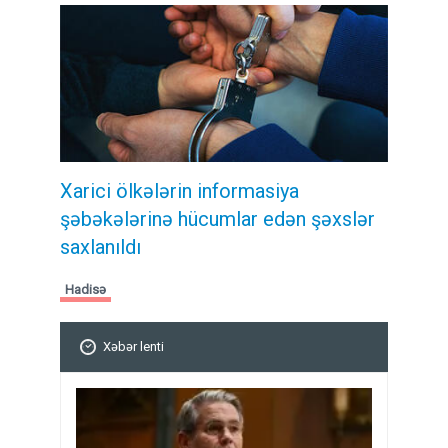
Xarici ölkələrin informasiya
şəbəkələrinə hücumlar edən şəxslər
saxlanıldı
Hadisə
Xəbər lenti