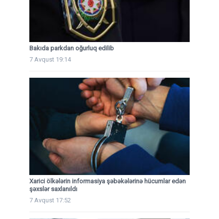
Bakıda parkdan oğurluq edilib
7 Avqust 19:14
Xarici ölkələrin informasiya şəbəkələrinə hücumlar edən
şəxslər saxlanıldı
7 Avqust 17:52