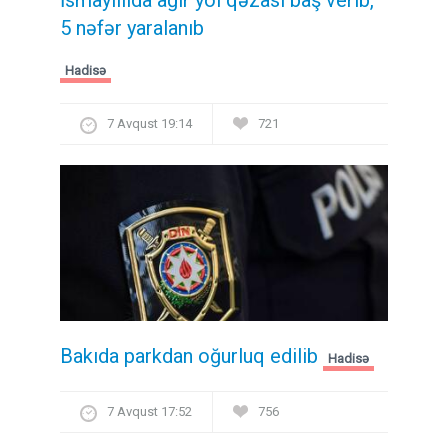
5 nəfər yaralanıb
Hadisə
7 Avqust 19:14
721
Bakıda parkdan oğurluq edilib
Hadisə
7 Avqust 17:52
756