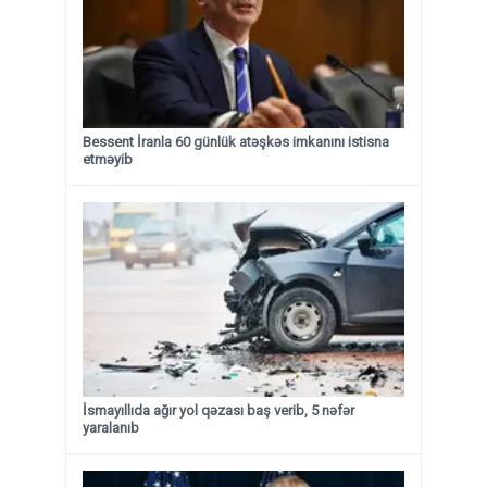
Bessent İranla 60 günlük atəşkəs imkanını istisna
etməyib
İsmayıllıda ağır yol qəzası baş verib, 5 nəfər
yaralanıb