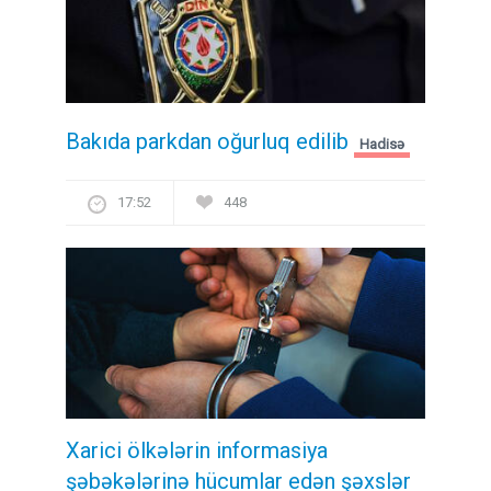
Bakıda parkdan oğurluq edilib
Hadisə
17:52
448
Xarici ölkələrin informasiya
şəbəkələrinə hücumlar edən şəxslər