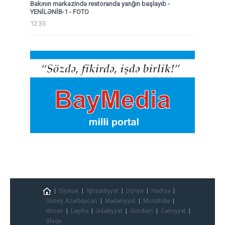
Bakının mərkəzində restoranda yanğın başlayıb
-
YENİLƏNİB-1 - FOTO
12:33
Siyasət
İqtisadiyyat
Dünya
Hadisə
Güney Azərbaycan
Mədəniyyət
Müsahibə
İdman
Layihə
Ədəbiyyat
Gündəm
Cəmiyyət
Əlaqə