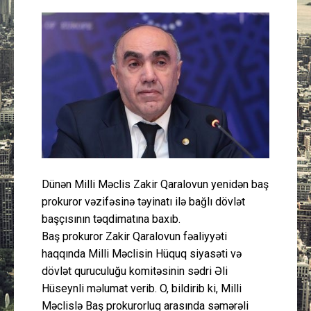
Güney Azərbaycan
Mədəniyyət
Müsahibə
İdman
Layihə
Dünən Milli Məclis Zakir Qaralovun yenidən baş
Gündəm
prokuror vəzifəsinə təyinatı ilə bağlı dövlət
başçısının təqdimatına baxıb.
Cəmiyyət
Baş prokuror Zakir Qaralovun fəaliyyəti
haqqında Milli Məclisin Hüquq siyasəti və
Peşə etikası
dövlət quruculuğu komitəsinin sədri Əli
Hüseynli məlumat verib. O, bildirib ki, Milli
Əlaqə
Məclislə Baş prokurorluq arasında səmərəli