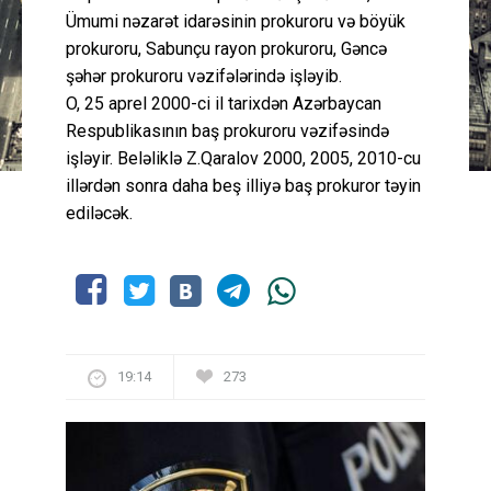
Ümumi nəzarət idarəsinin prokuroru və böyük
prokuroru, Sabunçu rayon prokuroru, Gəncə
şəhər prokuroru vəzifələrində işləyib.
O, 25 aprel 2000-ci il tarixdən Azərbaycan
Respublikasının baş prokuroru vəzifəsində
işləyir. Beləliklə Z.Qaralov 2000, 2005, 2010-cu
illərdən sonra daha beş illiyə baş prokuror təyin
ediləcək.
19:14
273