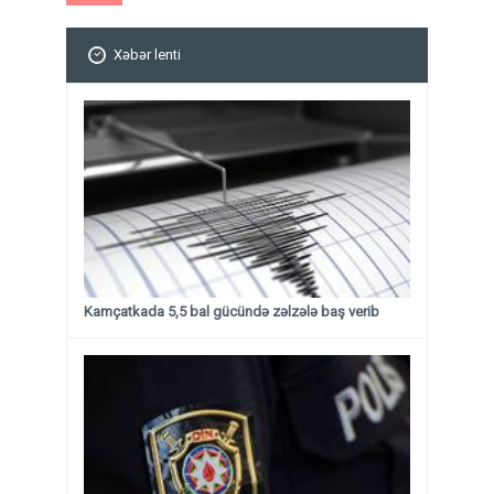
Xəbər lenti
Kamçatkada 5,5 bal gücündə zəlzələ baş verib