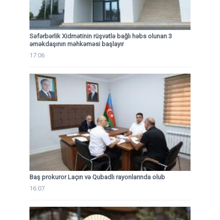
Səfərbərlik Xidmətinin rüşvətlə bağlı həbs olunan 3
əməkdaşının məhkəməsi başlayır
17:06
Baş prokuror Laçın və Qubadlı rayonlarında olub
16:07