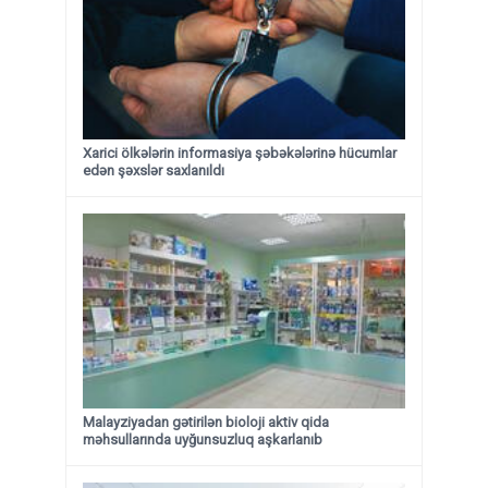
Xarici ölkələrin informasiya şəbəkələrinə hücumlar
edən şəxslər saxlanıldı
Malayziyadan gətirilən bioloji aktiv qida
məhsullarında uyğunsuzluq aşkarlanıb