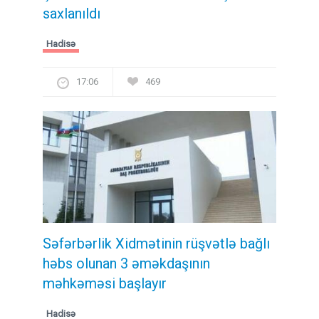
saxlanıldı
Hadisə
17:06
469
Səfərbərlik Xidmətinin rüşvətlə bağlı
həbs olunan 3 əməkdaşının
məhkəməsi başlayır
Hadisə