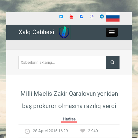
Xalq Cəbhəsi
Close
Siyasət
Milli Məclis Zakir Qaralovun yenidən
İqtisadiyyat
baş prokuror olmasına razılıq verdi
Dünya
Hadisə
Hadisə
28 Aprel 2015 16:29
2 940