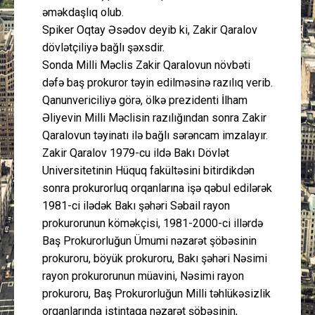
əməkdaşlıq olub.
Spiker Oqtay Əsədov deyib ki, Zakir Qaralov
dövlətçiliyə bağlı şəxsdir.
Sonda Milli Məclis Zakir Qaralovun növbəti
dəfə baş prokuror təyin edilməsinə razılıq verib.
Qanunvericiliyə görə, ölkə prezidenti İlham
Əliyevin Milli Məclisin razılığından sonra Zakir
Qaralovun təyinatı ilə bağlı sərəncam imzalayır.
Zakir Qaralov 1979-cu ildə Bakı Dövlət
Universitetinin Hüquq fakültəsini bitirdikdən
sonra prokurorluq orqanlarına işə qəbul edilərək
1981-ci ilədək Bakı şəhəri Səbail rayon
prokurorunun köməkçisi, 1981-2000-ci illərdə
Baş Prokurorluğun Ümumi nəzarət şöbəsinin
prokuroru, böyük prokuroru, Bakı şəhəri Nəsimi
rayon prokurorunun müavini, Nəsimi rayon
prokuroru, Baş Prokurorluğun Milli təhlükəsizlik
orqanlarında istintaqa nəzarət şöbəsinin,