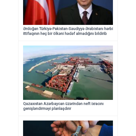
Ərdoğan Türkiyə-Pakistan-Səudiyyə Ərəbistanı hərbi
ittifaqının heç bir ölkəni hədəf almadığını bildirib
Qazaxıstan Azərbaycan üzərindən neft ixracını
genişləndirməyi planlaşdırır