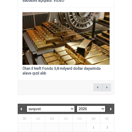
səbəbini açıqladı: VİDEO
Ötən il Neft Fondu 5,8 milyard dollar dəyərində
əlavə qızıl alıb
BE
ÇA
ÇƏ
CA
CÜ
ŞƏ
BZ
1
2