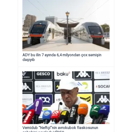
ADY bu ilin 7 ayında 6,4 milyondan çox sərnişin
daşıyıb
Vernidub “Neftçi”nin avrokubok fiaskosunun