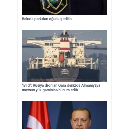
Bakıda parkdan oğurluq edilib
“Bild”: Rusiya dronları Qara dənizdə Almaniyaya
məxsus yük gəmisinə hücum edib