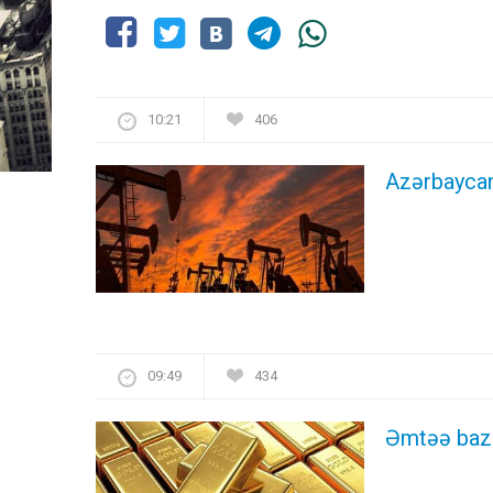
10:21
406
Azərbaycan 
09:49
434
Əmtəə bazar