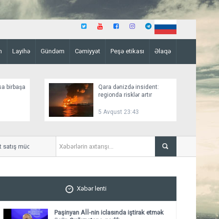
n
Layihə
Gündəm
Cəmiyyət
Peşə etikası
Əlaqə
sa birbaşa
Qara dənizdə insident:
regionda risklər artır
5 Avqust 23:43
ış müddətini artırır
Tərtərdə ər-arvad yanaraq 
Xəbər lenti
Paşinyan Aİİ-nin iclasında iştirak etmək