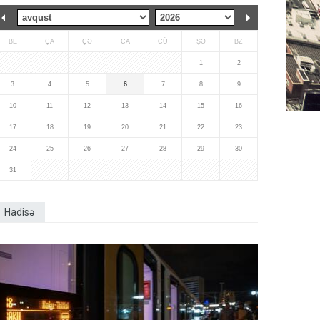
BE
ÇA
ÇƏ
CA
CÜ
ŞƏ
BZ
1
2
3
4
5
6
7
8
9
10
11
12
13
14
15
16
17
18
19
20
21
22
23
24
25
26
27
28
29
30
31
Hadisə