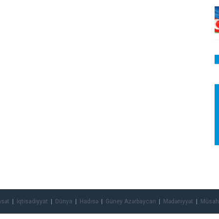
asət
İqtisadiyyat
Dünya
Hadisə
Güney Azərbaycan
Mədəniyyət
Müsah