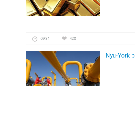
09:31
420
Nyu-York bi