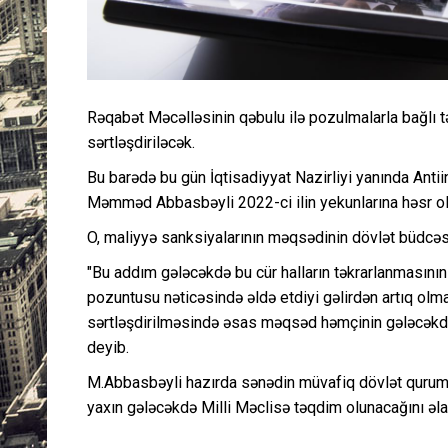
Rəqabət Məcəlləsinin qəbulu ilə pozulmalarla bağlı t
sərtləşdiriləcək.
Bu barədə bu gün İqtisadiyyat Nazirliyi yanında Antii
Məmməd Abbasbəyli 2022-ci ilin yekunlarına həsr o
O, maliyyə sanksiyalarının məqsədinin dövlət büdcəsi
"Bu addım gələcəkdə bu cür halların təkrarlanmasını
pozuntusu nəticəsində əldə etdiyi gəlirdən artıq ol
sərtləşdirilməsində əsas məqsəd həmçinin gələcəkdə 
deyib.
M.Abbasbəyli hazırda sənədin müvafiq dövlət qurumu
yaxın gələcəkdə Milli Məclisə təqdim olunacağını əla