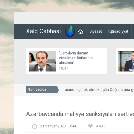
Xalq Cəbhəsi
Siyasət
İqtisadiyyat
"Zərbələrin davam
etdirilməsi kütləvi hal
almalıdır"
10:47
Paşinyan Aİİ-nin iclasında iştirak etmək üçün Qırğızıstana gedi
Son dəqiqə
Azərbaycanda maliyyə sanksiyaları sərtlə
31 Yanvar 2023 13:44
4 431