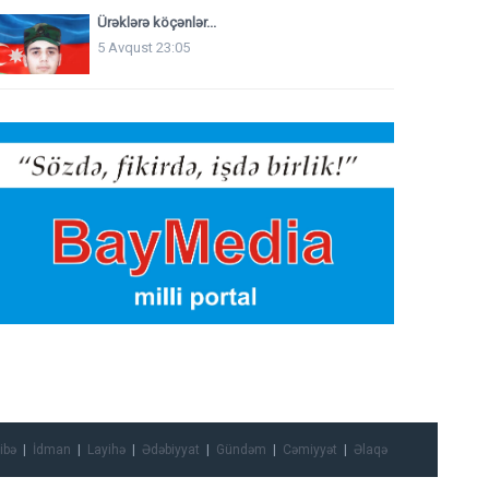
Ürəklərə köçənlər...
5 Avqust 23:05
ibə
İdman
Layihə
Ədəbiyyat
Gündəm
Cəmiyyət
Əlaqə