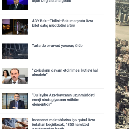
üçün Qırğızıstana gedib
ADY Bakı–Tbilisi–Bakı marşrutu üzrə
bilet satış müddətini artırır
Tərtərdə ər-arvad yanaraq ölüb
"Zərbələrin davam etdirilməsi kütləvi hal
almalıdır"
“Bu layihə Azərbaycanın uzunmüddətli
enerji strategiyasının mühüm
elementidir”
İncəsənət məktəblərinə işə qəbul üzrə
imtahan keçiriləcək, 1350 namizəd