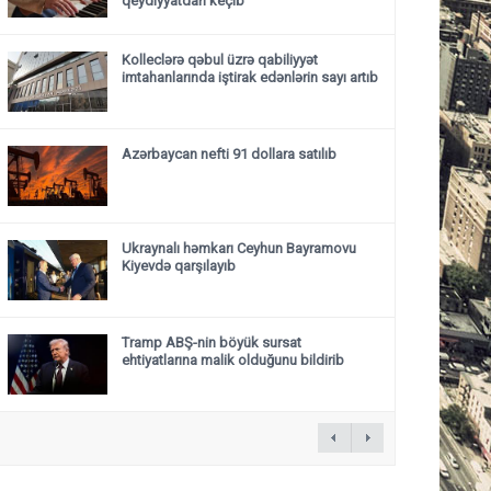
qeydiyyatdan keçib
Kolleclərə qəbul üzrə qabiliyyət
imtahanlarında iştirak edənlərin sayı artıb
Azərbaycan nefti 91 dollara satılıb
Ukraynalı həmkarı Ceyhun Bayramovu
Kiyevdə qarşılayıb
Tramp ABŞ-nin böyük sursat
ehtiyatlarına malik olduğunu bildirib