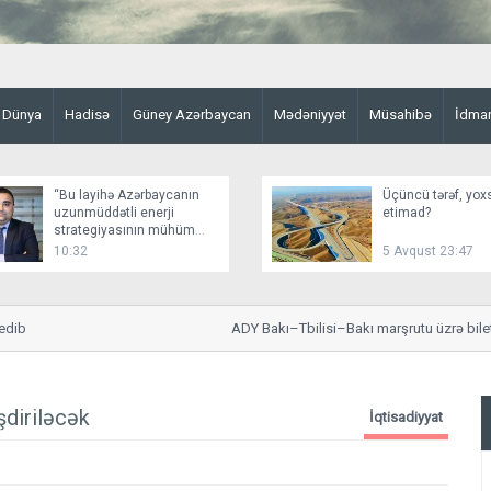
Dünya
Hadisə
Güney Azərbaycan
Mədəniyyət
Müsahibə
İdma
“Bu layihə Azərbaycanın
Üçüncü tərəf, yox
uzunmüddətli enerji
etimad?
strategiyasının mühüm
elementidir”
10:32
5 Avqust 23:47
b
ADY Bakı–Tbilisi–Bakı marşrutu üzrə bilet sat
şdiriləcək
İqtisadiyyat