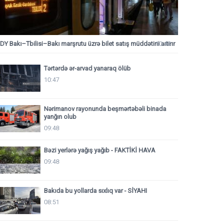
DY Bakı–Tbilisi–Bakı marşrutu üzrə bilet satış müddətini artırır
10:48
Tərtərdə ər-arvad yanaraq ölüb
10:47
Nərimanov rayonunda beşmərtəbəli binada
yanğın olub
09:48
Bəzi yerlərə yağış yağıb - FAKTİKİ HAVA
09:48
Bakıda bu yollarda sıxlıq var - SİYAHI
08:51