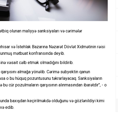
ətbiq olunan maliyyə sanksiyaları və cərimələr
nhisar və İstehlak Bazarına Nəzarət Dövlət Xidmətinin rəisi
lunmuş mətbuat konfransında deyib.
nə vəsait cəlb etmək olmadığını bildirib.
n qarşısını almağa yönəlib. Cərimə subyektin qanun
masa o bu hüquq pozuntusunu təkrarlayacaq. Sanksiyaların
bu cür pozulmaların qarşısının alınmasından ibarətdir", - o
nda baxışdan keçirilməkdə olduğunu və gözlənildiyi kimi
və edib.