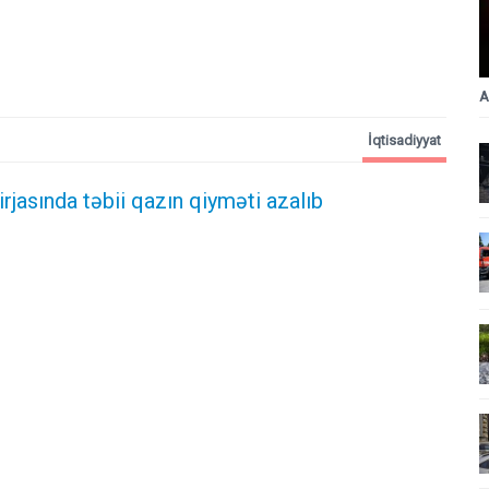
A
İqtisadiyyat
rjasında təbii qazın qiyməti azalıb