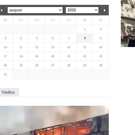
BE
ÇA
ÇƏ
CA
CÜ
ŞƏ
BZ
1
2
3
4
5
6
7
8
9
10
11
12
13
14
15
16
17
18
19
20
21
22
23
24
25
26
27
28
29
30
31
Hadisə