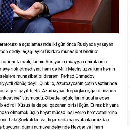
erator.az-a açıqlamasında iki gün öncə Rusiyada yaşayan
ə dediyi aşağılayıcı fikirlərə münasibət bildirib:
 iqtidar təmsilçilərinin Rusiyanın müəyyən dairələrinin
rməyə risk etmədiyini, həm də Milli Məclis üzvü kimi həmin
məsələlərə münasibət bildirərəm. Fərhad Əhmədov
yətli dönüş deyil. Çünki o, Azərbaycanın çətin vaxtlarında
onra geri qayıtdı. Biz Azərbaycan torpaqları işğal olunanda
drikcəsinə" susmuşdu. Əlbəttə, işğalçıları müdafiə edən
 edirdi. Xüsusilə də pul qazanan birisi üçün. Etiraz bir yana
cından ölməmək üçün həyat mücadiləsi verən həmvətənlərinə
z onu Lalə Şövkətdən və digər sadə həmvətənlərimizdən
zərbaycanın daimi nümayəndəliyində Heydər və İlham