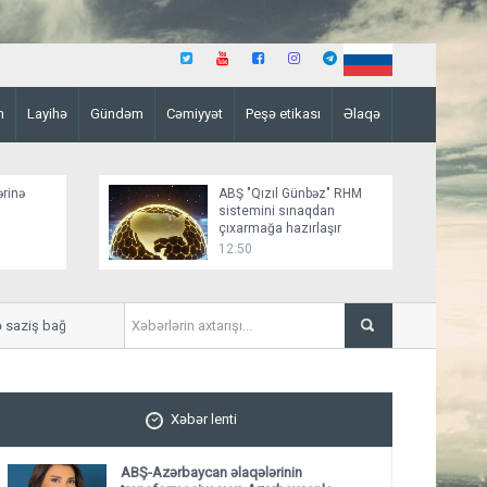
n
Layihə
Gündəm
Cəmiyyət
Peşə etikası
Əlaqə
ərinə
ABŞ "Qızıl Günbəz" RHM
sistemini sınaqdan
çıxarmağa hazırlaşır
12:50
ziş bağlamağa yaxındır
“Sülh sənədinin paraflanmas
Xəbər lenti
ABŞ-Azərbaycan əlaqələrinin