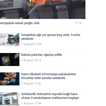
umqayıtda sexdə yanğın olub
11:10
İsmayıllıda ağır yol qəzası baş verib, 5 nəfər
yaralanıb
7 Avqust 21:39
Bakıda parkdan oğurluq edilib
7 Avqust 19:14
Xarici ölkələrin informasiya şəbəkələrinə
hücumlar edən şəxslər saxlanıldı
7 Avqust 17:52
Səfərbərlik Xidmətinin rüşvətlə bağlı həbs
olunan 3 əməkdaşının məhkəməsi başlayır
7 Avqust 17:06