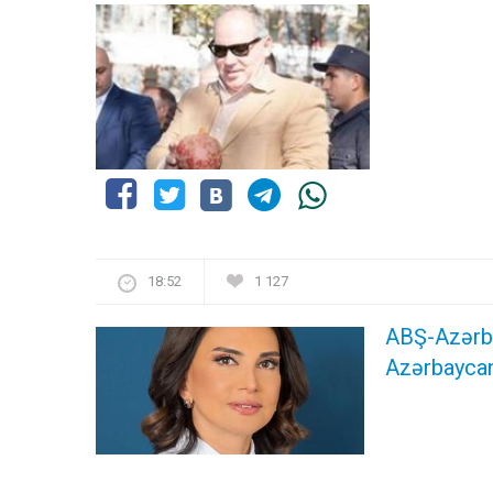
18:52
1 127
ABŞ-Azərba
Azərbaycan