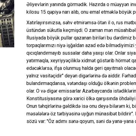
Əliyevlərin yanında görmədik. Hazırda o müəyyən inv
kilosu 15 qəpiyə narı alıb, onu emal etməklə böyük pu
Xatırlayırsınızsa, səhv etmirəmsə ötən il o, rus mə
üstündən sükutla keçmişdi. O zaman mən müsahibəl
Rusiyada böyük pullar qazanan biriləri bu dərdimiz 
torpaqlarımızı niyə işğaldan azad edə bilmədiyimizi 
qıcıqlandırmayıb sussalar daha yaxşı olar. Onlar siy
yatırmaqla, xeyriyyəçiliklə xidmət göstərib hörmət qa
edəcəklərsə, ifşa olunmuş halda geri qayıtmalı olaca
yalnız vasitəçidir" deyən digərlərinə də aiddir. Fərh
bulandırmaqdansa, vətəndaşı olduğu ölkənin probleml
olar. O və digər emissarlar Azərbaycanda istədikləri
Konstitusiyasına görə xarici ölkə qarşısında öhdəliyi
Onun təhqirlərinə gəldikdə isə onu deyə bilərəm ki, b
məsələlərə öz tərbiyəsinə uyğun münasibət bildirir". 
sözü var: "Öz adımı sənə qoyum, səni də yana-yana 