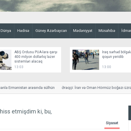
Dünya
Hadisə
Güney Azərbaycan
Mədəniyyət
Müsahibə
İdma
ABŞ Ordusu PUA-lara qarşı
İraq sərhəd bölgəl
400 milyon dollarlıq lazer
qoşun yeridib
sistemləri alacaq
13:03
13:00
a Ermənistan arasında sülhün
Əraqçi: İran və Oman Hörmüz boğazı üzrə sa
ss etmişdim ki, bu,
Siyasət