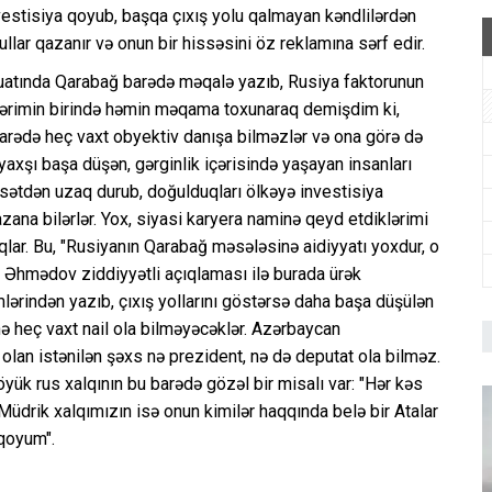
estisiya qoyub, başqa çıxış yolu qalmayan kəndlilərdən
llar qazanır və onun bir hissəsini öz reklamına sərf edir.
tbuatında Qarabağ barədə məqalə yazıb, Rusiya faktorunun
ərimin birində həmin məqama toxunaraq demişdim ki,
barədə heç vaxt obyektiv danışa bilməzlər və ona görə də
yaxşı başa düşən, gərginlik içərisində yaşayan insanları
asətdən uzaq durub, doğulduqları ölkəyə investisiya
zana bilərlər. Yox, siyasi karyera naminə qeyd etdiklərimi
qlar. Bu, "Rusiyanın Qarabağ məsələsinə aidiyyatı yoxdur, o
ad Əhmədov ziddiyyətli açıqlaması ilə burada ürək
ərindən yazıb, çıxış yollarını göstərsə daha başa düşülən
nə heç vaxt nail ola bilməyəcəklər. Azərbaycan
 olan istənilən şəxs nə prezident, nə də deputat ola bilməz.
öyük rus xalqının bu barədə gözəl bir misalı var: "Hər kəs
Müdrik xalqımızın isə onun kimilər haqqında belə bir Atalar
qoyum".