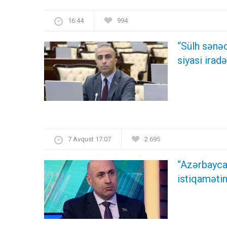
16:44
994
“Sülh sənəd
siyasi ira
7 Avqust 17:07
2 695
“Azərbayca
istiqamətin