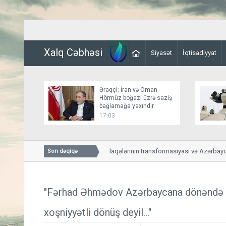
Xalq Cəbhəsi
Siyasət
İqtisadiyyat
Əraqçi: İran və Oman
Hörmüz boğazı üzrə saziş
bağlamağa yaxındır
17:03
ABŞ-Azərbaycan əlaqələrinin transformasiyası və Azərbaycanl
Son dəqiqə
yeni mərhələsi
"Fərhad Əhmədov Azərbaycana dönəndə hi
xoşniyyətli dönüş deyil..."