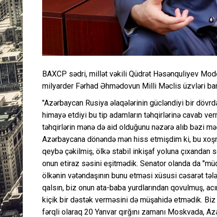
BAXCP sədri, millət vəkili Qüdrət Həsənquliyev Mod
milyarder Fərhad Əhmədovun Milli Məclis üzvləri barəd
"Azərbaycan Rusiya əlaqələrinin gücləndiyi bir dövrdə
himayə etdiyi bu tip adamların təhqirlərinə cavab ve
təhqirlərin mənə də aid olduğunu nəzərə alıb bəzi 
Azərbaycana dönəndə mən hiss etmişdim ki, bu xoşniy
qeybə çəkilmiş, ölkə stabil inkişaf yoluna çıxandan s
onun etiraz səsini eşitmədik. Senator olanda da "mü
ölkənin vətəndaşının bunu etməsi xüsusi cəsarət tələb
qalsın, biz onun ata-baba yurdlarından qovulmuş, a
kiçik bir dəstək verməsini də müşahidə etmədik. Bi
fərqli olaraq 20 Yanvar qırğını zamanı Moskvada, A