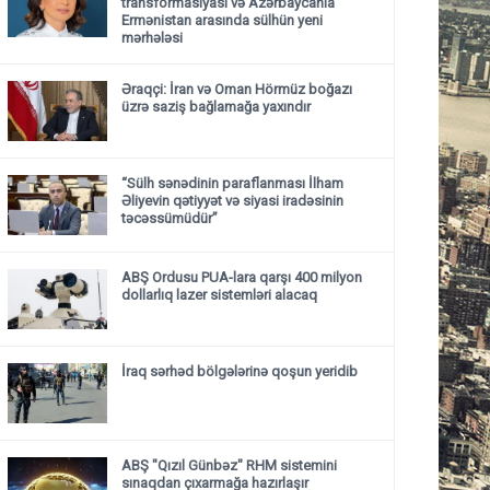
transformasiyası və Azərbaycanla
Ermənistan arasında sülhün yeni
mərhələsi
Əraqçi: İran və Oman Hörmüz boğazı
üzrə saziş bağlamağa yaxındır
“Sülh sənədinin paraflanması İlham
Əliyevin qətiyyət və siyasi iradəsinin
təcəssümüdür”
ABŞ Ordusu PUA-lara qarşı 400 milyon
dollarlıq lazer sistemləri alacaq
İraq sərhəd bölgələrinə qoşun yeridib
ABŞ "Qızıl Günbəz" RHM sistemini
sınaqdan çıxarmağa hazırlaşır