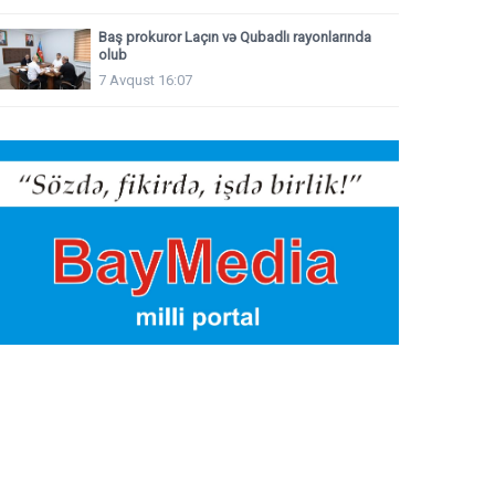
Baş prokuror Laçın və Qubadlı rayonlarında
olub
7 Avqust 16:07