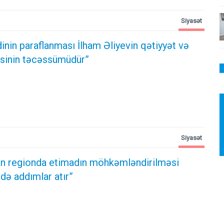
Siyasət
inin paraflanması İlham Əliyevin qətiyyət və
dəsinin təcəssümüdür”
Siyasət
n regionda etimadın möhkəmləndirilməsi
də addımlar atır”