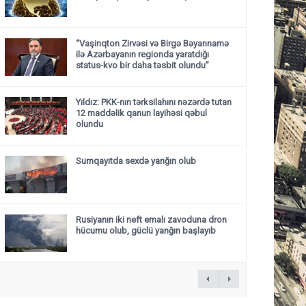
“Vaşinqton Zirvəsi və Birgə Bəyannamə
ilə Azərbayanın regionda yaratdığı
status-kvo bir daha təsbit olundu”
Yıldız: PKK-nın tərksilahını nəzərdə tutan
12 maddəlik qanun layihəsi qəbul
olundu ​​​​​​​
Sumqayıtda sexdə yanğın olub
Rusiyanın iki neft emalı zavoduna dron
hücumu olub, güclü yanğın başlayıb