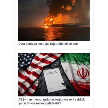
Qara dənizdə insident: regionda risklər artır
ABŞ–İran memorandumu: regionda yeni sabitlik
şansı, yoxsa müvəqqəti fasilə?