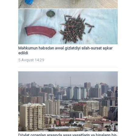
Məhkumun həbsdən əvvəl gizlətdiyi silah-sursat aşkar
edildi
5 Avqust 14:29
Dövlət orqanları arasında əsas vəsaitlərin və binaların bir-