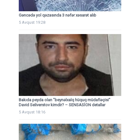
Gəncədə yol qəzasında 3 nəfər xəsarət alıb
5 Avqust 19:28
Bakıda peyda olan "beynəlxalq hüquq müdafiəçisi"
David Seliverstov kimdir? – SENSASİON detallar
5 Avqust 18:16