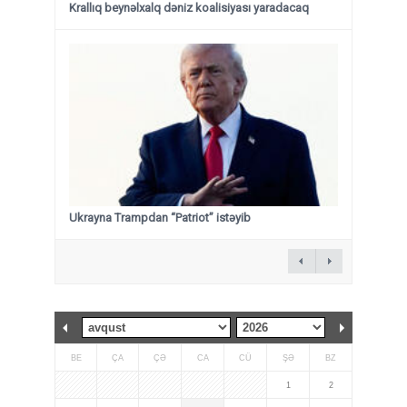
Krallıq beynəlxalq dəniz koalisiyası yaradacaq
Ukrayna Trampdan “Patriot” istəyib
BE
ÇA
ÇƏ
CA
CÜ
ŞƏ
BZ
1
2