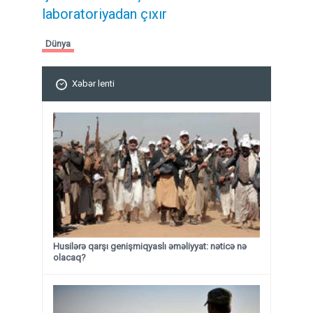
laboratoriyadan çıxır
Dünya
Xəbər lenti
Husilərə qarşı genişmiqyaslı əməliyyat: nəticə nə
olacaq?