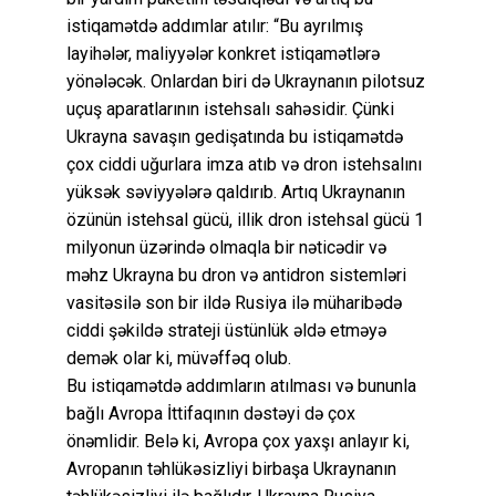
istiqamətdə addımlar atılır: “Bu ayrılmış
layihələr, maliyyələr konkret istiqamətlərə
yönələcək. Onlardan biri də Ukraynanın pilotsuz
uçuş aparatlarının istehsalı sahəsidir. Çünki
Ukrayna savaşın gedişatında bu istiqamətdə
çox ciddi uğurlara imza atıb və dron istehsalını
yüksək səviyyələrə qaldırıb. Artıq Ukraynanın
özünün istehsal gücü, illik dron istehsal gücü 1
milyonun üzərində olmaqla bir nəticədir və
məhz Ukrayna bu dron və antidron sistemləri
vasitəsilə son bir ildə Rusiya ilə müharibədə
ciddi şəkildə strateji üstünlük əldə etməyə
demək olar ki, müvəffəq olub.
Bu istiqamətdə addımların atılması və bununla
bağlı Avropa İttifaqının dəstəyi də çox
önəmlidir. Belə ki, Avropa çox yaxşı anlayır ki,
Avropanın təhlükəsizliyi birbaşa Ukraynanın