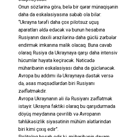
Onun sözlərinə görə, belə bir qərar münaqişənin
daha da eskalasiyasına səbəb ola bilər:
“Ukrayna tərəfi daha çox pilotsuz uçuş
aparatları əldə edəcək və bunun hesabına
Rusiyanın daxili ərazilərinə daha güclü zərbələr
endirmək imkanına malik olacaq. Buna cavab
olaraq Rusiya da Ukraynaya qarşı daha intensiv
hücumlar həyata keçirəcək. Nəticədə
müharibənin eskalasiyası daha da güclənəcək.
Avropa bu addımı ilə Ukraynaya dəstək versə
də, əsas məqsədlərdən biri Rusiyanı
zəiflətməkdir.
Avropa Ukraynanın əli ilə Rusiyanı zəiflətmək
istəyir. Ukrayna faktiki olaraq bu qarşıdurmada
döyüş meydanına çevrilib və Avropanın
təhlükəsizlik siyasətinin mühüm alətlərindən
biri kimi çıxış edir”.
Politoloq hesab edir ki, müharibənin davam