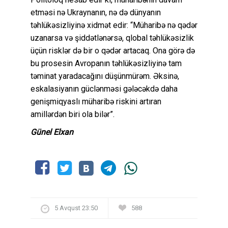
etməsi nə Ukraynanın, nə də dünyanın
təhlükəsizliyinə xidmət edir: “Müharibə nə qədər
uzanarsa və şiddətlənərsə, qlobal təhlükəsizlik
üçün risklər də bir o qədər artacaq. Ona görə də
bu prosesin Avropanın təhlükəsizliyinə tam
təminat yaradacağını düşünmürəm. Əksinə,
eskalasiyanın güclənməsi gələcəkdə daha
genişmiqyaslı müharibə riskini artıran
amillərdən biri ola bilər”.
Günel Elxan
5 Avqust 23:50
588