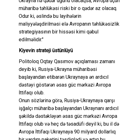
Ukrayna nə qədər uğurlu olacaqsa, Avropa üçün
müharibə təhlükəsi riski bir o qədər az olacaq.
Odur ki, əslində bu layihələrin
maliyyələşdirilməsi elə Avropanın təhlükəsizlik
strategiyasının bir hissəsi kimi qəbul
edilməlidir."
Kiyevin strateji üstünlüyü
Politoloq Oqtay Qasımov açıqlaması zamanı
deyib ki, Rusiya-Ukrayna müharibəsi
başlayandan etibarən Ukraynaya ən ardıcıl
dəstəyi göstərən əsas güc mərkəzi Avropa
İttifaqı olub.
Onun sözlərinə görə, Rusiya-Ukraynaya qarşı
işğalçı müharibə başlayandan Ukraynanı ardıcıl
şəkildə dəstəkləyən əsas güc mərkəzi Avropa
İttifaqı olub və heç də təsadüfi deyil ki, bu il də
Avropa İttifaqı Ukraynaya 90 milyard dollarlıq
bir yardım paketini təsdiqlədi və artıq bu