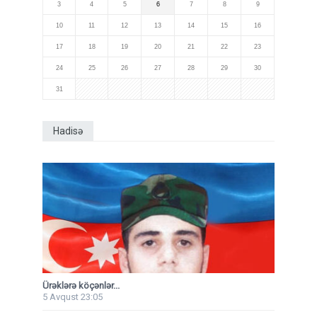
3
4
5
6
7
8
9
10
11
12
13
14
15
16
17
18
19
20
21
22
23
24
25
26
27
28
29
30
31
Hadisə
Ürəklərə köçənlər...
5 Avqust 23:05