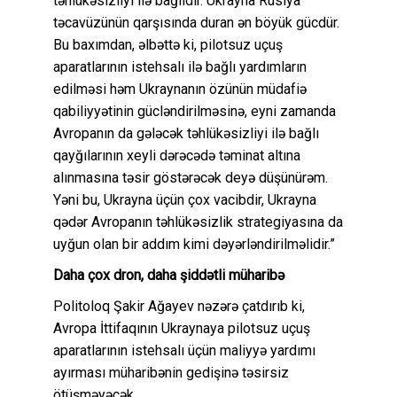
təhlükəsizliyi ilə bağlıdır. Ukrayna Rusiya
təcavüzünün qarşısında duran ən böyük gücdür.
Bu baxımdan, əlbəttə ki, pilotsuz uçuş
aparatlarının istehsalı ilə bağlı yardımların
edilməsi həm Ukraynanın özünün müdafiə
qabiliyyətinin gücləndirilməsinə, eyni zamanda
Avropanın da gələcək təhlükəsizliyi ilə bağlı
qayğılarının xeyli dərəcədə təminat altına
alınmasına təsir göstərəcək deyə düşünürəm.
Yəni bu, Ukrayna üçün çox vacibdir, Ukrayna
qədər Avropanın təhlükəsizlik strategiyasına da
uyğun olan bir addım kimi dəyərləndirilməlidir.”
Daha çox dron, daha şiddətli müharibə
Politoloq Şakir Ağayev nəzərə çatdırıb ki,
Avropa İttifaqının Ukraynaya pilotsuz uçuş
aparatlarının istehsalı üçün maliyyə yardımı
ayırması müharibənin gedişinə təsirsiz
ötüşməyəcək.