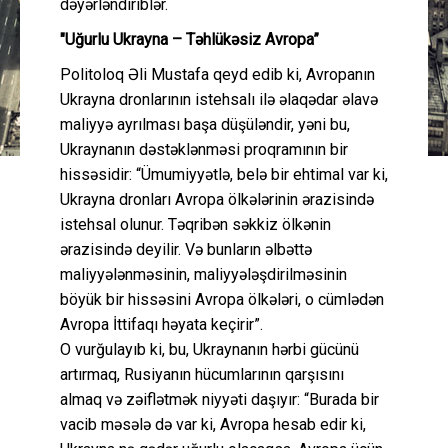
dəyərləndiriblər.
"Uğurlu Ukrayna – Təhlükəsiz Avropa”
Politoloq Əli Mustafa qeyd edib ki, Avropanın
Ukrayna dronlarının istehsalı ilə əlaqədar əlavə
maliyyə ayrılması başa düşüləndir, yəni bu,
Ukraynanın dəstəklənməsi proqramının bir
hissəsidir: “Ümumiyyətlə, belə bir ehtimal var ki,
Ukrayna dronları Avropa ölkələrinin ərazisində
istehsal olunur. Təqribən səkkiz ölkənin
ərazisində deyilir. Və bunların əlbəttə
maliyyələnməsinin, maliyyələşdirilməsinin
böyük bir hissəsini Avropa ölkələri, o cümlədən
Avropa İttifaqı həyata keçirir”.
O vurğulayıb ki, bu, Ukraynanın hərbi gücünü
artırmaq, Rusiyanın hücumlarının qarşısını
almaq və zəiflətmək niyyəti daşıyır: “Burada bir
vacib məsələ də var ki, Avropa hesab edir ki,