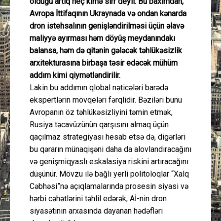
olduğu artıq heç kimə sirr deyil. Bu baxımdan,
Avropa İttifaqının Ukraynada və ondan kənarda
dron istehsalının genişləndirilməsi üçün əlavə
maliyyə ayırması həm döyüş meydanındakı
balansa, həm də qitənin gələcək təhlükəsizlik
arxitekturasına birbaşa təsir edəcək mühüm
addım kimi qiymətləndirilir.
Lakin bu addımın qlobal nəticələri barədə
ekspertlərin mövqeləri fərqlidir. Bəziləri bunu
Avropanın öz təhlükəsizliyini təmin etmək,
Rusiya təcavüzünün qarşısını almaq üçün
qaçılmaz strategiyası hesab etsə də, digərləri
bu qərarın münaqişəni daha da alovlandıracağını
və genişmiqyaslı eskalasiya riskini artıracağını
düşünür. Mövzu ilə bağlı yerli politoloqlar “Xalq
Cəbhəsi”nə açıqlamalarında prosesin siyasi və
hərbi cəhətlərini təhlil edərək, Aİ-nin dron
siyasətinin arxasında dayanan hədəfləri