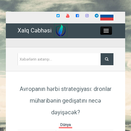
Xalq Cəbhəsi
Close
Siyasət
Avropanın hərbi strategiyası: dronlar
İqtisadiyyat
müharibənin gedişatını necə
Dünya
dəyişəcək?
Hadisə
Dünya