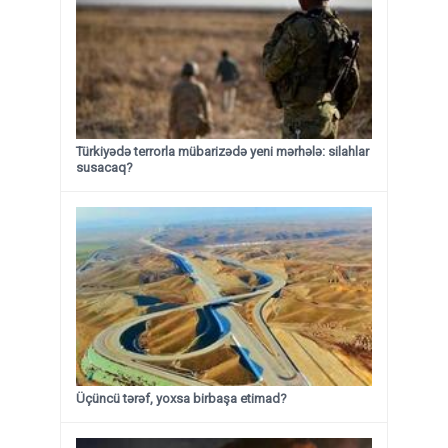
Türkiyədə terrorla mübarizədə yeni mərhələ: silahlar
susacaq?
Üçüncü tərəf, yoxsa birbaşa etimad?