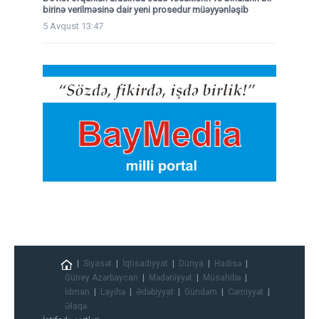
birinə verilməsinə dair yeni prosedur müəyyənləşib
5 Avqust 13:47
Siyasət
İqtisadiyyat
Dünya
Hadisə
Güney Azərbaycan
Mədəniyyət
Müsahibə
İdman
Layihə
Ədəbiyyat
Gündəm
Cəmiyyət
Əlaqə