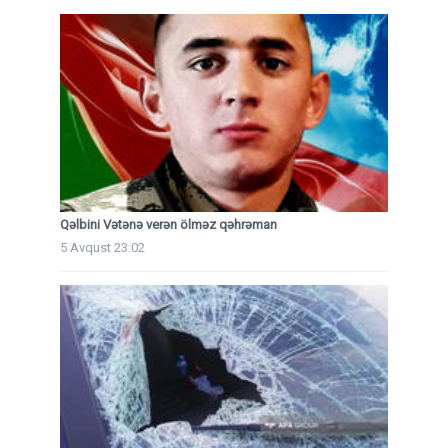
Qəlbini Vətənə verən ölməz qəhrəman
5 Avqust 23:02