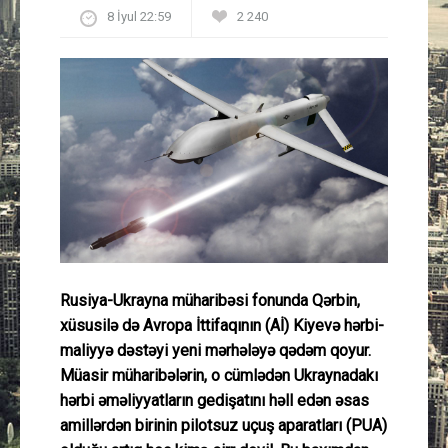
8 İyul 22:59
2 240
Güney Azərbaycan
Mədəniyyət
Müsahibə
İdman
Layihə
Gündəm
Rusiya-Ukrayna müharibəsi fonunda Qərbin,
xüsusilə də Avropa İttifaqının (Aİ) Kiyevə hərbi-
Cəmiyyət
maliyyə dəstəyi yeni mərhələyə qədəm qoyur.
Müasir müharibələrin, o cümlədən Ukraynadakı
Peşə etikası
hərbi əməliyyatların gedişatını həll edən əsas
amillərdən birinin pilotsuz uçuş aparatları (PUA)
Əlaqə