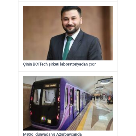
Çinin BCI Tech şirkəti laboratoriyadan çıxır
Metro: dünyada və Azərbaycanda