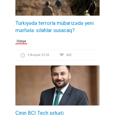
Türkiyədə terrorla mübarizədə yeni
mərhələ: silahlar susacaq?
Dünya
5 Avqust 23:33
602
Çinin BCI Tech şirkəti