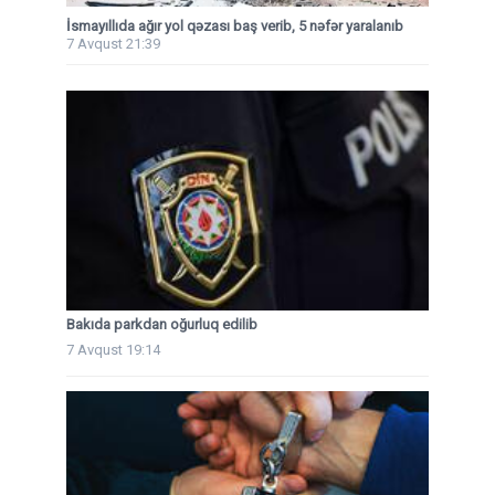
İsmayıllıda ağır yol qəzası baş verib, 5 nəfər yaralanıb
7 Avqust 21:39
Bakıda parkdan oğurluq edilib
7 Avqust 19:14