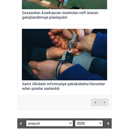
Qazaxıstan Azərbaycan üzərindən neft ixracını
genişləndirməyi planlaşdırır
Xarici ölkələrin informasiya şəbəkələrinə hücumlar
edən şəxslər saxlanıldı