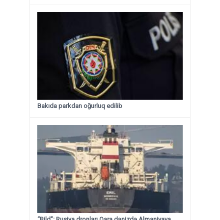
Bakıda parkdan oğurluq edilib
“Bild”: Rusiya dronları Qara dənizdə Almaniyaya