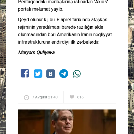
Pentaqondakı mənbələrinə istinadən "Axios"
portalı məlumat yayıb.
Qeyd olunur ki, bu, 8 aprel tarixində atəşkəs
rejiminin yaradılması barədə razılığın əldə
olunmasından bəri Amerikanın İranın nəqliyyat
infrastrukturuna endirdiyi ilk zərbələrdir.
Məryəm Quliyeva
7 Avqust 21:40
616