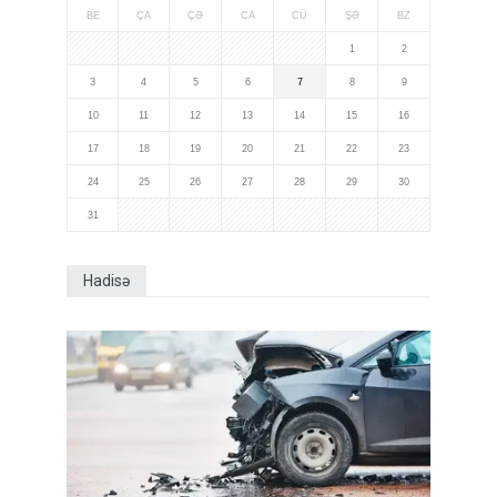
BE
ÇA
ÇƏ
CA
CÜ
ŞƏ
BZ
1
2
3
4
5
6
7
8
9
10
11
12
13
14
15
16
17
18
19
20
21
22
23
24
25
26
27
28
29
30
31
Hadisə