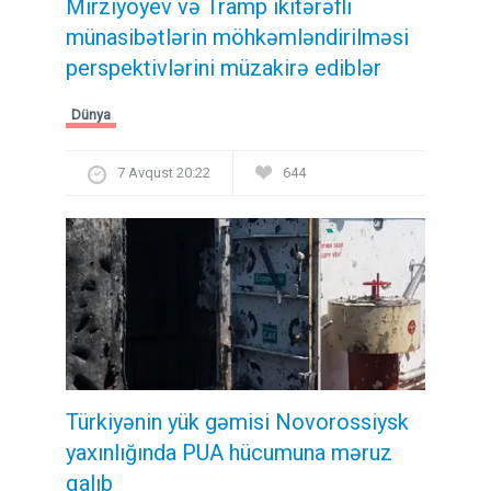
Mirziyoyev və Tramp ikitərəfli
münasibətlərin möhkəmləndirilməsi
perspektivlərini müzakirə ediblər
Dünya
7 Avqust 20:22
644
Türkiyənin yük gəmisi Novorossiysk
yaxınlığında PUA hücumuna məruz
qalıb