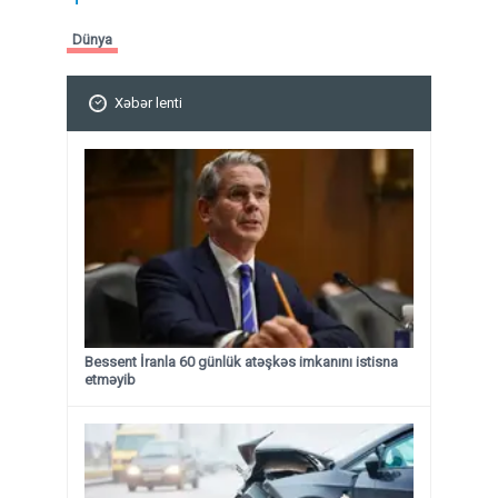
Dünya
Xəbər lenti
Bessent İranla 60 günlük atəşkəs imkanını istisna
etməyib