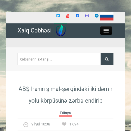
Xalq Cəbhəsi
Close
Siyasət
ABŞ İranın şimal-şərqindəki iki dəmir
İqtisadiyyat
yolu körpüsünə zərbə endirib
Dünya
Dünya
Hadisə
9 İyul 10:38
1 694