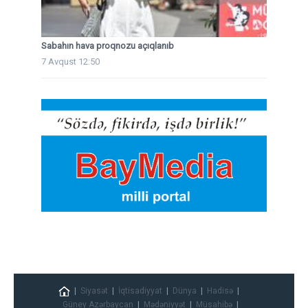
Sabahın hava proqnozu açıqlanıb
7 Avqust 12:50
Siyasət
İqtisadiyyat
Dünya
Hadisə
Güney Azərbaycan
Mədəniyyət
Müsahibə