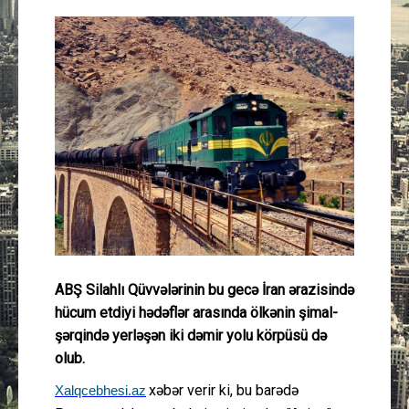
Güney Azərbaycan
Mədəniyyət
Müsahibə
İdman
Layihə
Gündəm
ABŞ Silahlı Qüvvələrinin bu gecə İran ərazisində
Cəmiyyət
hücum etdiyi hədəflər arasında ölkənin şimal-
şərqində yerləşən iki dəmir yolu körpüsü də
Peşə etikası
olub.
xəbər verir ki, bu barədə
Xalqcebhesi.az
Əlaqə