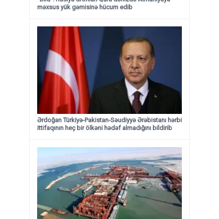
məxsus yük gəmisinə hücum edib
Ərdoğan Türkiyə-Pakistan-Səudiyyə Ərəbistanı hərbi
ittifaqının heç bir ölkəni hədəf almadığını bildirib