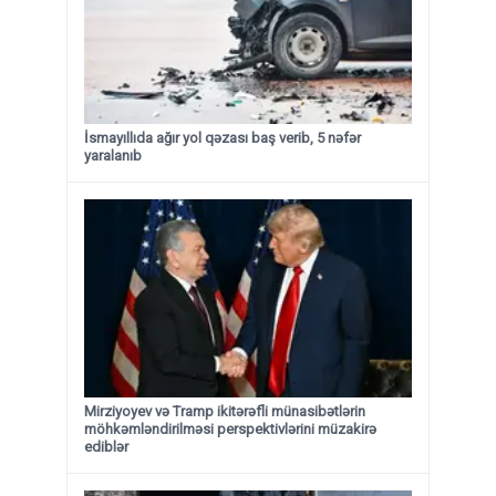
İsmayıllıda ağır yol qəzası baş verib, 5 nəfər
yaralanıb
Mirziyoyev və Tramp ikitərəfli münasibətlərin
möhkəmləndirilməsi perspektivlərini müzakirə
ediblər