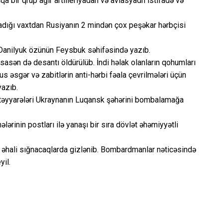
şqa bir qrup ağır artilleriyadan və aviasyadn istifadə və
şladığı vaxtdan Rusiyanın 2 mindən çox peşəkar hərbçisi
Danilyuk özünün Feysbuk səhifəsində yazıb.
sasən də desantı öldürülüb. İndi həlak olanların qohumları
 əsgər və zabitlərin anti-hərbi fəala çevrilmələri üçün
yazıb.
 təyyarələri Ukraynanın Luqansk şəhərini bombalamağa
ərinin postları ilə yanaşı bir sıra dövlət əhəmiyyətli
n əhali sığnacaqlarda gizlənib. Bombardmanlar nəticəsində
yil.