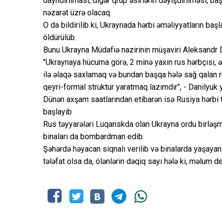
dayndırılması, digər qrup əsirlərin dəyişdirilməsi, ba
nəzarət üzrə olacaq.
O da bildirilib ki, Ukraynada hərbi əməliyyatların ba
öldürülüb.
Bunu Ukrayna Müdafiə nazirinin müşaviri Aleksandr 
"Ukraynaya hücuma görə, 2 minə yaxın rus hərbçisi, ə
ilə əlaqə saxlamaq və bundan başqa hələ sağ qalan rus
qeyri-formal struktur yaratmaq lazımdır", - Danilyuk 
Dünən axşam saatlarından etibarən isə Rusiya hərbi
başlayıb
Rus təyyarələri Luqanskda olan Ukrayna ordu birləşməl
binaları da bombardman edib.
Şəhərdə həyacan siqnalı verilib və binalarda yaşaya
tələfat olsa da, ölənlərin dəqiq sayı hələ ki, məlum de