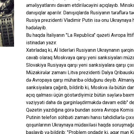
əməliyyatlarını davam etdiriləcəyini açıqlayıb. Minskd
danışıqlar aparılır. Danışıqlarda Rusiyanın tərəflərə tə
Rusiya prezidenti Vladimir Putin isə onu Ukraynaya h
hədələyib.
Bu haqda İtaliyanın "La Republica" qəzeti Avropa İttif
istinadən yazır.
Xatırladaq ki, Aİ liderləri Rusiyanın Ukraynanın şərq
cavab olaraq Moskvaya qarşı yeni sanksiyaları müzak
Slovakiya Rusiyaya qarşı yeni sanksiyalara qarşı çıxı
Müzakirələr zamanı Litva prezidenti Dalya Qribausk
də Avropaya qarşı müharibə olduğunu deyib. Almaniy
sanksiyalara çağırıb, bildirib ki, Moskva ilə bütün da
açıq qalması üçün göstərdiyimiz bütün səylərə baxm
vəziyyəti daha da gərginləşdirməkdə davam edib" dey
Qəzetin yazdığına görə bundan sonra Avropa Komiss
Putinin telefon söhbəti zamanı hansı təhdidlərlə çıxış
qoşunlarının Ukraynaya müdaxiləsi haqda soruşmağa
başlayıb və bildirib: "Problem ondadır ki, əgər mən 