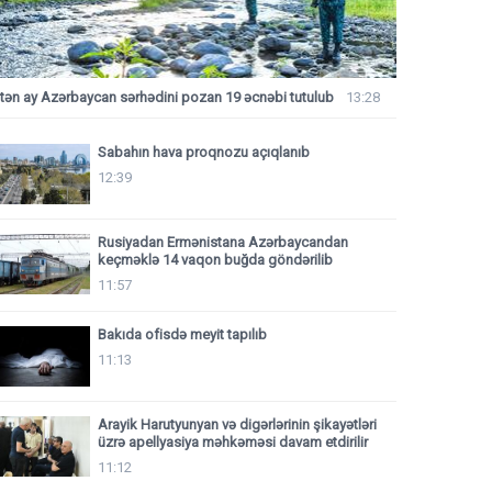
tən ay Azərbaycan sərhədini pozan 19 əcnəbi tutulub
13:28
Sabahın hava proqnozu açıqlanıb
12:39
Rusiyadan Ermənistana Azərbaycandan
keçməklə 14 vaqon buğda göndərilib
11:57
Bakıda ofisdə meyit tapılıb
11:13
Arayik Harutyunyan və digərlərinin şikayətləri
üzrə apellyasiya məhkəməsi davam etdirilir
11:12