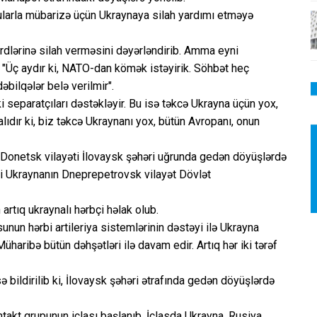
çularla mübarizə üçün Ukraynaya silah yardımı etməyə
 kürdlərinə silah verməsini dəyərləndirib. Amma eyni
 "Üç aydır ki, NATO-dan kömək istəyirik. Söhbət heç
əbilqələr belə verilmir".
 separatçıları dəstəkləyir. Bu isə təkcə Ukrayna üçün yox,
lıdır ki, biz təkcə Ukraynanı yox, bütün Avropanı, onun
ən Donetsk vilayəti İlovaysk şəhəri uğrunda gedən döyüşlərdə
ri Ukraynanın Dneprepetrovsk vilayət Dövlət
rtıq ukraynalı hərbçi həlak olub.
unun hərbi artileriya sistemlərinin dəstəyi ilə Ukrayna
haribə bütün dəhşətləri ilə davam edir. Artıq hər iki tərəf
 bildirilib ki, İlovaysk şəhəri ətrafında gedən döyüşlərdə
takt qrupunun iclası başlanıb. İclasda Ukrayna, Rusiya,