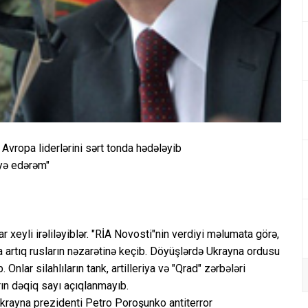
Avropa liderlərini sərt tonda hədələyib
yə edərəm"
xeyli irəliləyiblər. "RİA Novosti"nin verdiyi məlumata görə,
 artıq rusların nəzarətinə keçib. Döyüşlərdə Ukrayna ordusu
 Onlar silahlıların tank, artilleriya və "Qrad" zərbələri
rın dəqiq sayı açıqlanmayıb.
Ukrayna prezidenti Petro Poroşunko antiterror