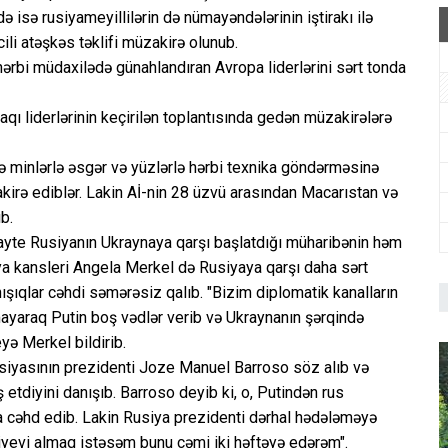
ə isə rusiyameyillilərin də nümayəndələrinin iştirakı ilə
cili atəşkəs təklifi müzakirə olunub.
ərbi müdaxilədə günahlandıran Avropa liderlərini sərt tonda
aqı liderlərinin keçirilən toplantısında gedən müzakirələrə
inə minlərlə əsgər və yüzlərlə hərbi texnika göndərməsinə
irə ediblər. Lakin Aİ-nin 28 üzvü arasından Macarıstan və
b.
ayte Rusiyanın Ukraynaya qarşı başlatdığı müharibənin həm
a kansleri Angela Merkel də Rusiyaya qarşı daha sərt
nışıqlar cəhdi səmərəsiz qalıb. "Bizim diplomatik kanalların
ayaraq Putin boş vədlər verib və Ukraynanın şərqində
ə Merkel bildirib.
iyasının prezidenti Joze Manuel Barroso söz alıb və
 etdiyini danışıb. Barroso deyib ki, o, Putindən rus
 cəhd edib. Lakin Rusiya prezidenti dərhal hədələməyə
Kiyevi almaq istəsəm bunu cəmi iki həftəyə edərəm".