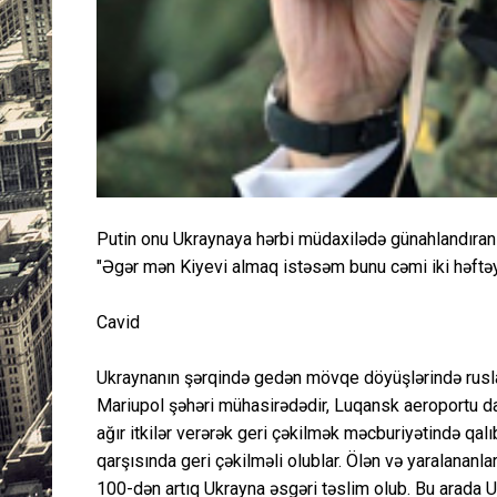
Putin onu Ukraynaya hərbi müdaxilədə günahlandıran 
"Əgər mən Kiyevi almaq istəsəm bunu cəmi iki həftə
Cavid
Ukraynanın şərqində gedən mövqe döyüşlərində ruslar 
Mariupol şəhəri mühasirədədir, Luqansk aeroportu da
ağır itkilər verərək geri çəkilmək məcburiyətində qalıb.
qarşısında geri çəkilməli olublar. Ölən və yaralananla
100-dən artıq Ukrayna əsgəri təslim olub. Bu arada 