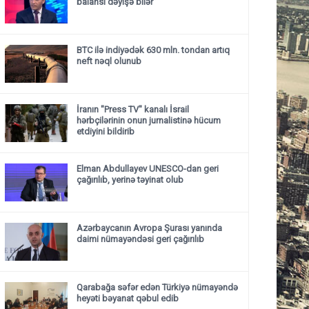
balansı dəyişə bilər”
BTC ilə indiyədək 630 mln. tondan artıq
neft nəql olunub
İranın "Press TV" kanalı İsrail
hərbçilərinin onun jurnalistinə hücum
etdiyini bildirib
Elman Abdullayev UNESCO-dan geri
çağırılıb, yerinə təyinat olub
Azərbaycanın Avropa Şurası yanında
daimi nümayəndəsi geri çağırılıb
Qarabağa səfər edən Türkiyə nümayəndə
heyəti bəyanat qəbul edib