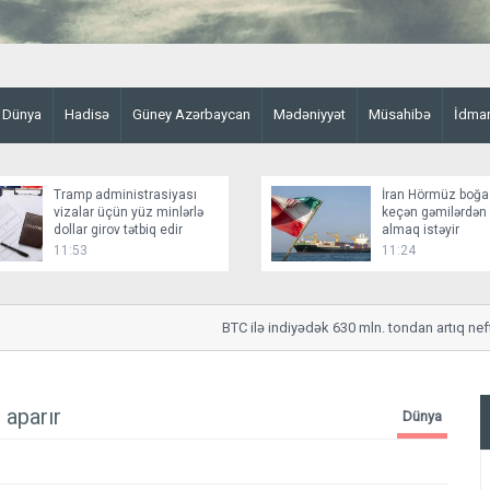
Dünya
Hadisə
Güney Azərbaycan
Mədəniyyət
Müsahibə
İdma
Tramp administrasiyası
İran Hörmüz boğa
vizalar üçün yüz minlərlə
keçən gəmilərdən
dollar girov tətbiq edir
almaq istəyir
11:53
11:24
BTC ilə indiyədək 630 mln. tondan artıq neft nəq
 aparır
Dünya