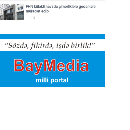
FHN küləkli havada çimərliklərə gedənlərə
müraciət edib
11:10