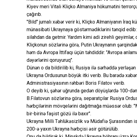
Kiyev meri Vitali Kliçko Almaniya hökumətini terror
çağırıb.
"Bild" jurnalı xəbər verir ki, Kliçko Almaniyanın İraq
münasibəti Ukraynaya göstərmədiklərini tənqid edib:
silahdan da getmir. Yardım kimi adi zirehli geyimlər, d
Kliçkonun sözlərinə görə, Putin Ukraynanın şərqindəki
həm də Avropa İttifaqı üçün təhdiddir: "Avropa anlama
dəyərlərini qoruyuruq".
Dünən o da bildirilib ki, Rusiya ilə sərhəddə yerləş
Ukrayna Ordusunun böyük itki verib. Bu barədə xəbə
Administrasiyasının rəhbəri Boris Filatov verib.
O deyib ki, şəhər uğrunda gedən döyüşlərdə 100-dən a
B.Filatovun sözlərinə görə, separatçılar Rusiya Ordus
hərbçilərinin mövqelərini dağıtmağa müəssər olub: "Mü
bir-birinə faşist gözü ilə baxır".
Ukrayna Milli Təhlükəsizlik və Müdafiə Şurasından isə
200-ə yaxın Ukrayna hərbçisi əsir götürülüb.
Onu da bildirək ki, Minskdə Ukrayna böhranı üzrə Kon