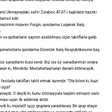
n Ukrnaynadakı səfiri Zurabov, ATƏT-i təşkilatın hazırki
təmsil edir.
nazirinin müavini Purgin, qondarma Luqansk Xalq
.
n və qurbanların sayının azaldılması üçün təkliflərlə gəlib.
a jurnalistlərlə qondarma Donetsk Xalq Respublikasının baş
 öz sənədlərini bizə verdi. Biz isə öz sənədlərimizi onlara
 Yəqin ki, Minskdə. Məsləhətləşmələri davam etdirəcəyik.
asilədə təklifləri təhlil etmək lazımdır: "Ola bilsin ki, bəzi
 üçün".
qlamayıb. O deyib ki, bunu ictimaiyyətə təqdim etməyin vaxtı
lması üçün ilk addımlar atıldı.
ib ki, müxtəlif işççi qruplara yaradılacaq. Bir qrup atəşin