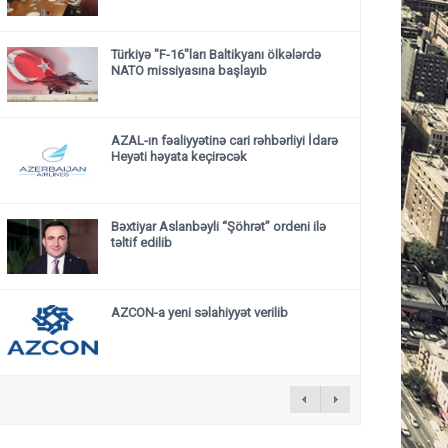
Türkiyə "F-16"ları Baltikyanı ölkələrdə
NATO missiyasına başlayıb
AZAL-ın fəaliyyətinə cari rəhbərliyi İdarə
Heyəti həyata keçirəcək
Bəxtiyar Aslanbəyli “Şöhrət” ordeni ilə
təltif edilib
AZCON-a yeni səlahiyyət verilib