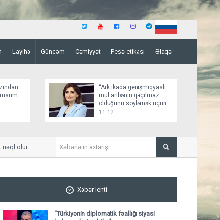
n
Layihə
Gündəm
Cəmiyyət
Peşə etikası
Əlaqə
zından
“Arktikada genişmiqyaslı
 rüsum
müharibənin qaçılmaz
olduğunu söyləmək üçün
əsaslı faktlar yoxdur”
11:12
l olunub
İranın "Press TV" kanalı İsrail 
Xəbər lenti
“Türkiyənin diplomatik fəallığı siyasi