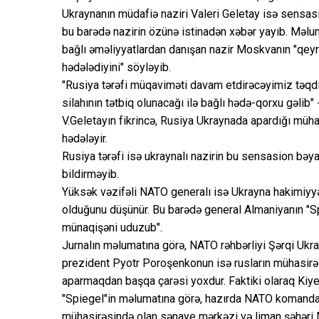
Ukraynanın müdafiə naziri Valeri Geletay isə sensas
bu barədə nazirin özünə istinadən xəbər yayıb. Məlum
bağlı əməliyyatlardan danışan nazir Moskvanın "qeyri-r
hədələdiyini" söyləyib.
"Rusiya tərəfi müqaviməti davam etdirəcəyimiz təqdir
silahının tətbiq olunacağı ilə bağlı hədə-qorxu gəlib
V.Geletayın fikrincə, Rusiya Ukraynada apardığı mühar
hədələyir.
Rusiya tərəfi isə ukraynalı nazirin bu sensasion bə
bildirməyib.
Yüksək vəzifəli NATO generalı isə Ukrayna hakimiyy
olduğunu düşünür. Bu barədə general Almaniyanın "S
münaqişəni uduzub".
Jurnalın məlumatına görə, NATO rəhbərliyi Şərqi Ukra
prezident Pyotr Poroşenkonun isə rusların mühasirəs
aparmaqdan başqa çarəsi yoxdur. Faktiki olaraq Kiyev
"Spiegel"in məlumatına görə, hazırda NATO komandan
mühasirəsində olan sənaye mərkəzi və liman şəhəri M