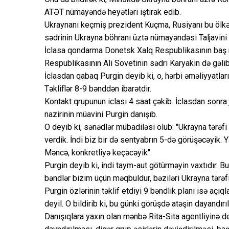
ATƏT nümayəndə heyətləri iştirak edib.
Ukraynanı keçmiş prezident Kuçma, Rusiyanı bu ölkəni
sədrinin Ukrayna böhranı üztə nümayəndəsi Taljavini 
İclasa qondarma Donetsk Xalq Respublikasının baş 
Respublikasının Ali Sovetinin sədri Karyakin də gəlib
İclasdan qabaq Purgin deyib ki, o, hərbi əməliyyatları
Təkliflər 8-9 bənddən ibarətdir.
Kontakt qrupunun iclası 4 saat çəkib. İclasdan sonr
nazirinin müavini Purgin danışıb.
O deyib ki, sənədlər mübadiləsi olub: "Ukrayna tərəfi
verdik. İndi biz bir də sentyabrın 5-də görüşəcəyik.
Məncə, konkretliyə keçəcəyik".
Purgin deyib ki, indi taym-aut götürməyin vaxtıdır. Bu f
bəndlər bizim üçün məqbuldur, bəziləri Ukrayna tərəfi
Purgin özlərinin təklif etdiyi 9 bəndlik planı isə açı
deyil. O bildirib ki, bu günki görüşdə atəşin dayandırı
Danışıqlara yaxın olan mənbə Rita-Sita agentliyinə dey