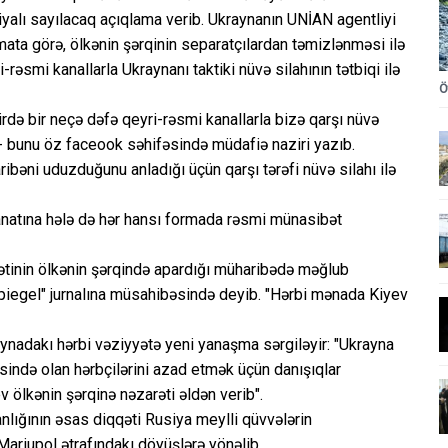
iyalı sayılacaq açıqlama verib. Ukraynanın UNİAN agentliyi
ata görə, ölkənin şərqinin separatçılardan təmizlənməsi ilə
əsmi kanallarla Ukraynanı taktiki nüvə silahının tətbiqi ilə
Ö
də bir neçə dəfə qeyri-rəsmi kanallarla bizə qarşı nüvə
" - bunu öz faceook səhifəsində müdafiə naziri yazıb.
ibəni uduzduğunu anladığı üçün qarşı tərəfi nüvə silahı ilə
yanatına hələ də hər hansı formada rəsmi münasibət
ətinin ölkənin şərqində apardığı müharibədə məğlub
piegel" jurnalına müsahibəsində deyib. "Hərbi mənada Kiyev
ynadakı hərbi vəziyyətə yeni yanaşma sərgiləyir: "Ukrayna
ində olan hərbçilərini azad etmək üçün danışıqlar
 ölkənin şərqinə nəzarəti əldən verib".
lığının əsas diqqəti Rusiya meylli qüvvələrin
ariupol ətrafındakı döyüşlərə yönəlib.