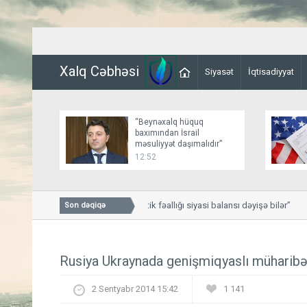
Xalq Cəbhəsi
Siyasət
İqtisadiyyat
“Beynəxalq hüquq
baxımından İsrail
məsuliyyət daşımalıdır”
12:52
“Türkiyənin diplomatik fəallığı siyasi balansı dəyişə bilər”
Son dəqiqə
Rusiya Ukraynada genişmiqyaslı müharibə
2 Sentyabr 2014 15:42
1 141