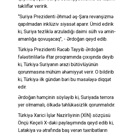
təkliflər veririk.
“Suriya Prezidenti Əhməd əş-Şara revanşizmə
qapılmadan inklüziv siyasət aparır. Ümid edirik
ki, Suriya tezliklə arzuladığı daimi sülh və əmin-
amanlığa qovuşacaq", - Ərdoğan qeyd edib.
Türkiyə Prezidenti Rəcəb Tayyib Ərdoğan
fələstinlilərlə iftar proqramında çıxışında deyib
ki, Türkiyə Suriyanın ərazi bütövlüyünün
qorunmasına mühüm əhəmiyyət verir. O bildirib
ki, Türkiyə ilk gündən bəri bu məsələyə diqqət
edir.
Ərdoğan həmçinin söyləyib ki, Suriyada terrora
yer olmamalı, ölkədə təhlükəsizlik qorunmalıdır.
Türkiyə Xarici İşlər Nazirliyinin (XİN) sözçüsü
Önçü Keçeli X-dəki paylaşımında qeyd edib ki,
Latakiya və ətrafında baş verən təxribatların