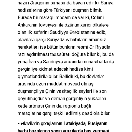
naziri Əraqçinin simasında bəyan edir ki, Suriya
hadisələrinə görə Türkiyəni düşmən bilmir.
Burada bir maraqlı məqam da var ki, Colani
Ankaranın tövsiyəsi ilə özünün xarici ölkələrə
olan ilk səfərini Səudiyyə Ərəbistanına edib,
ələvilərə qarşı Suriyada vəhabilərin amansız
hərəkətləri isə bütün bunların rəsmi Ər Riyadla
razılaşdırılması təəssüratı doğura bilər ki, bu da
yenə İran və Səuduyyə arasında münasibətlərdə
gərginliyə xidmət edəcək hadisə kimi
qiymətləndirilə bilər. Bəllidir ki, bu dövlətlər
arasında uzun müddət mövcud olmuş
duşmənçiliyə Çinin vasitəçilik səyləri ilə son
qoyulmuşdur və deməli gərginliyin yüksələn
xətlə artması Çinin də, regionla bağlı
maraqlarına qarşı təşkil edilmiş qəsd ola bilər.
- Ələvilərin çıxışlarının Latakiyada, Rusiyanın
hərbi bazalarına yaxın ərazilərdə baş verməsi