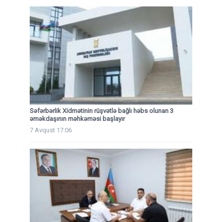
Səfərbərlik Xidmətinin rüşvətlə bağlı həbs olunan 3
əməkdaşının məhkəməsi başlayır
7 Avqust 17:06