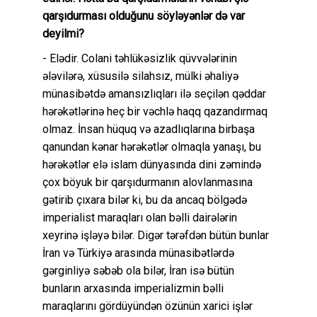
qarşıdurması olduğunu söyləyənlər də var
deyilmi?
- Elədir. Colani təhlükəsizlik qüvvələrinin
ələvilərə, xüsusilə silahsız, mülki əhaliyə
münasibətdə amansızlıqları ilə seçilən qəddar
hərəkətlərinə heç bir vəchlə haqq qazandırmaq
olmaz. İnsan hüquq və azadlıqlarına birbaşa
qanundan kənar hərəkətlər olmaqla yanaşı, bu
hərəkətlər elə islam dünyasında dini zəmində
çox böyuk bir qarşıdurmanın alovlanmasına
gətirib çıxara bilər ki, bu da ancaq bölgədə
imperialist maraqları olan bəlli dairələrin
xeyrinə işləyə bilər. Digər tərəfdən bütün bunlar
İran və Türkiyə arasında münasibətlərdə
gərginliyə səbəb ola bilər, İran isə bütün
bunların arxasında imperializmin bəlli
maraqlarını gördüyündən özünün xarici işlər