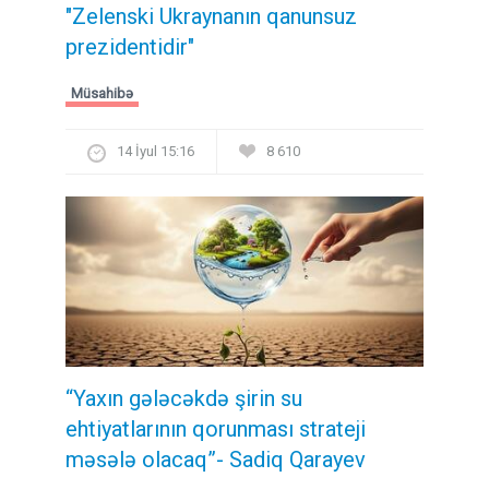
"Zelenski Ukraynanın qanunsuz
prezidentidir"
Müsahibə
14 İyul 15:16
8 610
“Yaxın gələcəkdə şirin su
ehtiyatlarının qorunması strateji
məsələ olacaq”- Sadiq Qarayev