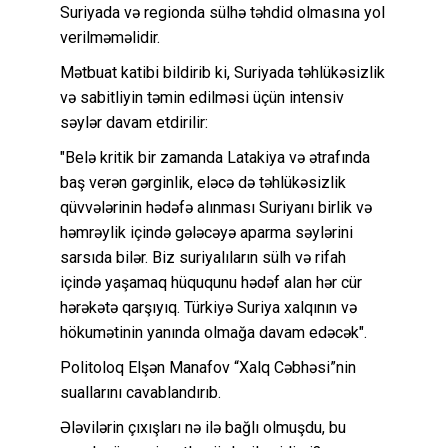
Suriyada və regionda sülhə təhdid olmasına yol
verilməməlidir.
Mətbuat katibi bildirib ki, Suriyada təhlükəsizlik
və sabitliyin təmin edilməsi üçün intensiv
səylər davam etdirilir:
"Belə kritik bir zamanda Latakiya və ətrafında
baş verən gərginlik, eləcə də təhlükəsizlik
qüvvələrinin hədəfə alınması Suriyanı birlik və
həmrəylik içində gələcəyə aparma səylərini
sarsıda bilər. Biz suriyalıların sülh və rifah
içində yaşamaq hüququnu hədəf alan hər cür
hərəkətə qarşıyıq. Türkiyə Suriya xalqının və
hökumətinin yanında olmağa davam edəcək".
Politoloq Elşən Manafov “Xalq Cəbhəsi”nin
suallarını cavablandırıb.
Ələvilərin çıxışları nə ilə bağlı olmuşdu, bu