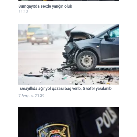
Sumqayıtda sexdə yanğın olub
11:10
İsmayıllıda ağır yol qəzası baş verib, 5 nəfər yaralanıb
7 Avqust 21:39