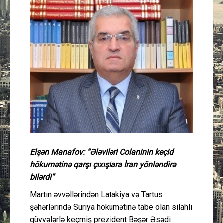
Güney Azərbaycan
Mədəniyyət
Müsahibə
İdman
Layihə
Gündəm
Elşən Manafov: “Ələviləri Colaninin keçid
hökumətinə qarşı çıxışlara İran yönləndirə
Cəmiyyət
bilərdi”
Peşə etikası
Martın əvvəllərindən Latakiya və Tartus
şəhərlərində Suriya hökumətinə tabe olan silahlı
Əlaqə
qüvvələrlə keçmiş prezident Bəşər Əsədi