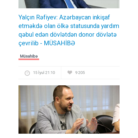
Yalçın Rəfiyev: Azərbaycan inkişaf
etməkdə olan ölkə statusunda yardım
qəbul edən dövlətdən donor dövlətə
çevrilib - MÜSAHİBƏ
Müsahibə
15 İyul 21:10
9 205