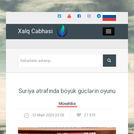
Xalq Cəbhəsi
Close
Siyasət
Suriya ətrafında böyük güclərin oyunu
İqtisadiyyat
Müsahibə
Dünya
12 Mart 2025 23:03
27 573
Hadisə