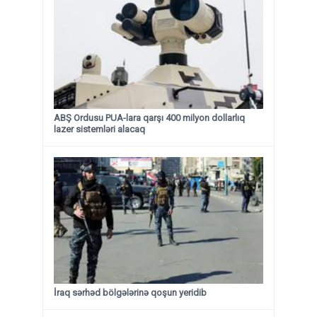
ABŞ Ordusu PUA-lara qarşı 400 milyon dollarlıq
lazer sistemləri alacaq
İraq sərhəd bölgələrinə qoşun yeridib