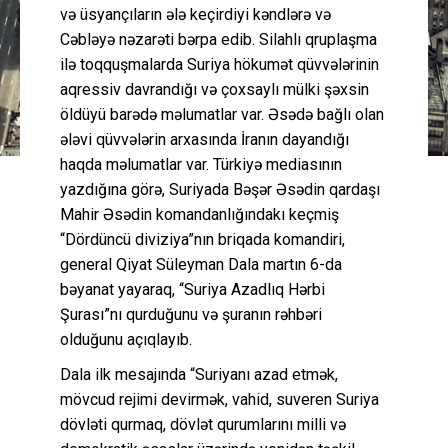
və üsyançıların ələ keçirdiyi kəndlərə və
Cəbləyə nəzarəti bərpa edib. Silahlı qruplaşma
ilə toqquşmalarda Suriya hökumət qüvvələrinin
aqressiv davrandığı və çoxsaylı mülki şəxsin
öldüyü barədə məlumatlar var. Əsədə bağlı olan
ələvi qüvvələrin arxasında İranın dayandığı
haqda məlumatlar var. Türkiyə mediasının
yazdığına görə, Suriyada Bəşər Əsədin qardaşı
Mahir Əsədin komandanlığındakı keçmiş
“Dördüncü diviziya”nın briqada komandiri,
general Qiyat Süleyman Dala martın 6-da
bəyanat yayaraq, “Suriya Azadlıq Hərbi
Şurası”nı qurduğunu və şuranın rəhbəri
olduğunu açıqlayıb.
Dala ilk mesajında “Suriyanı azad etmək,
mövcud rejimi devirmək, vahid, suveren Suriya
dövləti qurmaq, dövlət qurumlarını milli və