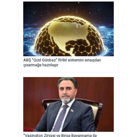
ABŞ "Qızıl Günbəz" RHM sistemini sınaqdan
çıxarmağa hazırlaşır
“Vaşinqton Zirvəsi və Birgə Bəyannamə ilə