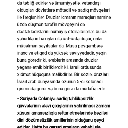
da təbliğ edirlər və ümumiyyətlə, vətəndaşı
olduqları dövlətlərə mötədil və sadiq mövqeləri
ilə fərqlənirlər. Druzlar icmanın maraqları naminə
üzdə düşmən tərəfin mövqeyini də
dəstəklədiklərini nümayiş etdirə bilərlər, bu da
yəhudilərin baxışları ilə üst-üstə düşür, onlar
müsəlman sayılsalar da, Musa peygəmbərə
inanc və etiqad da yüksək səviyyədədir, yəqin
buna görədir ki, ərəblərin arasında druzlar
yeganə etnik birliklərdir ki, İsrail ordusunda
xidmət hüququna malikdirlər. Bir sözlə, druzları
İsrail ərəb dünyasında özünün 5-ci kolonası
qismində görür və buna görə də müdafiə edir.
- Suriyada Colaniyə sadiq təhlükəsizlik
qüvvələrinin ələvi çıxışlarının yatırılması zamanı
xüsusi amansızlıqla rəftar etmələrində bəziləri
dini dözümsüzlük amillərinin olduğunu qeyd
edirlər. Hətta bu qarşıdurmaların vəhabi şiə