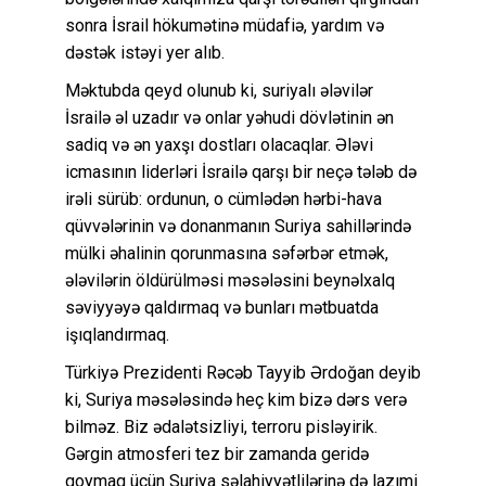
sonra İsrail hökumətinə müdafiə, yardım və
dəstək istəyi yer alıb.
Məktubda qeyd olunub ki, suriyalı ələvilər
İsrailə əl uzadır və onlar yəhudi dövlətinin ən
sadiq və ən yaxşı dostları olacaqlar. Ələvi
icmasının liderləri İsrailə qarşı bir neçə tələb də
irəli sürüb: ordunun, o cümlədən hərbi-hava
qüvvələrinin və donanmanın Suriya sahillərində
mülki əhalinin qorunmasına səfərbər etmək,
ələvilərin öldürülməsi məsələsini beynəlxalq
səviyyəyə qaldırmaq və bunları mətbuatda
işıqlandırmaq.
Türkiyə Prezidenti Rəcəb Tayyib Ərdoğan deyib
ki, Suriya məsələsində heç kim bizə dərs verə
bilməz. Biz ədalətsizliyi, terroru pisləyirik.
Gərgin atmosferi tez bir zamanda geridə
qoymaq üçün Suriya səlahiyyətlilərinə də lazımi