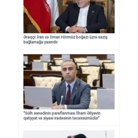
Əraqçi: İran və Oman Hörmüz boğazı üzrə saziş
bağlamağa yaxındır
“Sülh sənədinin paraflanması İlham Əliyevin
qətiyyət və siyasi iradəsinin təcəssümüdür”