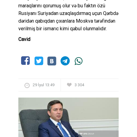
maraqlarını qorumuş olur və bu faktın özü
Rusiyanı Suriyadan uzaqlaşdırmaq uçun Qərbdə
dəridən qabıqdan çıxanlara Moskva tərəfindən
verilmiş bir ismarıc kimi qəbul olunmalıdır.
Cavid
29 İyul 13:49
3 304