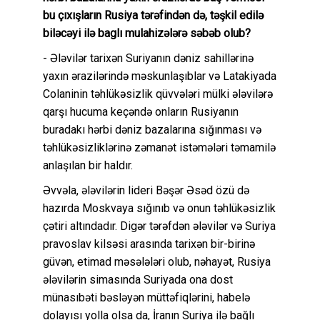
bu çıxışların Rusiya tərəfindən də, təşkil edilə
biləcəyi ilə baglı mulahizələrə səbəb olub?
- Ələvilər tarixən Suriyanın dəniz sahillərinə
yaxın ərazilərində məskunlaşıblar və Latakiyada
Colaninin təhlükəsizlik qüvvələri mülki ələvilərə
qarşı hucuma keçəndə onların Rusiyanın
buradakı hərbi dəniz bazalarına sığınması və
təhlükəsizliklərinə zəmanət istəmələri təmamilə
anlaşılan bir haldır.
Əvvəla, ələvilərin lideri Bəşər Əsəd özü də
hazırda Moskvaya sığınıb və onun təhlükəsizlik
çətiri altındadır. Digər tərəfdən ələvilər və Suriya
pravoslav kilsəsi arasında tarixən bir-birinə
güvən, etimad məsələləri olub, nəhayət, Rusiya
ələvilərin simasında Suriyada ona dost
münasıbəti bəsləyən müttəfiqlərini, habelə
dolayısı yolla olsa da, İranın Suriya ilə bağlı