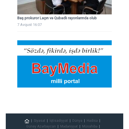
Baş prokuror Laçın və Qubadlı rayonlarında olub
7 Avqust 16:07
Siyasət
İqtisadiyyat
Dünya
Hadisə
Güney Azərbaycan
Mədəniyyət
Müsahibə