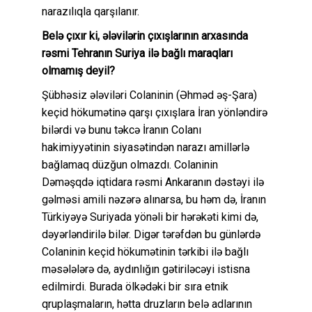
narazılıqla qarşılanır.
Belə çıxır ki, ələvilərin çıxışlarının arxasında
rəsmi Tehranın Suriya ilə bağlı maraqları
olmamış deyil?
Şübhəsiz ələviləri Colaninin (Əhməd əş-Şara)
keçid hökumətinə qarşı çıxışlara İran yönləndirə
bilərdi və bunu təkcə İranın Colanı
hakimiyyətinin siyasətindən narazı amillərlə
bağlamaq düzğun olmazdı. Colaninin
Dəməşqdə iqtidara rəsmi Ankaranın dəstəyi ilə
gəlməsi amili nəzərə alınarsa, bu həm də, İranın
Türkiyəyə Suriyada yönəli bir hərəkəti kimi də,
dəyərləndirilə bilər. Digər tərəfdən bu günlərdə
Colaninin keçid hökumətinin tərkibi ilə bağlı
məsələlərə də, aydınlığın gətiriləcəyi istisna
edilmirdi. Burada ölkədəki bir sıra etnik
qruplaşmaların, hətta druzların belə adlarının