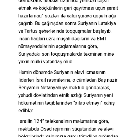
demokratik əsaslar üzərində yenidən təşkil
etmək və köçkünlərin geri qayıtması üçün şərait
hazırlamaq” sözləri ilə xalqı şuraya qoşulmağa
çağırıb. Bu çağırışdan sonra Suriyanın Latakiya
və Tartus şəhərlərində toqquşmalar başlayıb.
İnsan haqları üzrə müşahidəçilərin və BMT
nümayəndələrinin açıqlamalarına görə,
Suriyadakı son toqquşmalarda təxminən minə
yaxın mülki vətəndaş ölüb.
Həmin dönəmdə Suriyanın ələvi icmasının
liderləri İsrail rəsmilərinə, o cümlədən Baş nazir
Benyamin Netanyahuya məktub göndərərək,
yəhudi dövlətindən etnik azlığı Suriyanın yeni
hökumətinin təqiblərindən “xilas etməyi” xahiş
ediblər.
İsrailin “I24” telekanalının məlumatına görə,
məktubda Əsəd rejiminin süqutundan və ələvi
bölgələrində xalqımıza qarşı törədilən qırğından