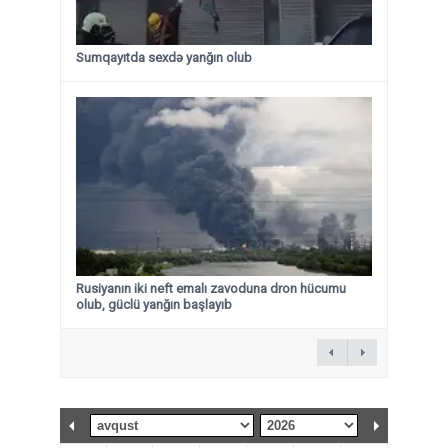
Sumqayıtda sexdə yanğın olub
Rusiyanın iki neft emalı zavoduna dron hücumu
olub, güclü yanğın başlayıb