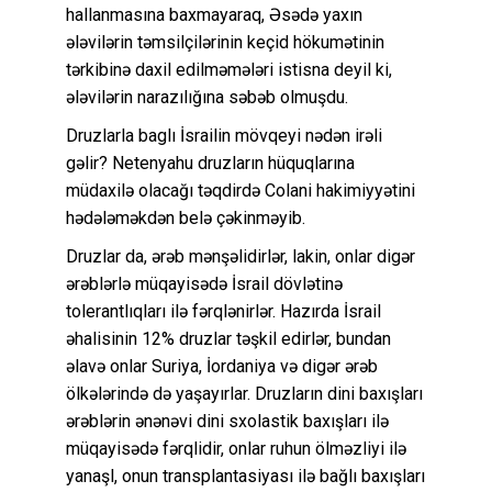
hallanmasına baxmayaraq, Əsədə yaxın
ələvilərin təmsilçilərinin keçid hökumətinin
tərkibinə daxil edilməmələri istisna deyil ki,
ələvilərin narazılığına səbəb olmuşdu.
Druzlarla baglı İsrailin mövqeyi nədən irəli
gəlir? Netenyahu druzların hüquqlarına
müdaxilə olacağı təqdirdə Colani hakimiyyətini
hədələməkdən belə çəkinməyib.
Druzlar da, ərəb mənşəlidirlər, lakin, onlar digər
ərəblərlə müqayisədə İsrail dövlətinə
tolerantlıqları ilə fərqlənirlər. Hazırda İsrail
əhalisinin 12% druzlar təşkil edirlər, bundan
əlavə onlar Suriya, İordaniya və digər ərəb
ölkələrində də yaşayırlar. Druzların dini baxışları
ərəblərin ənənəvi dini sxolastik baxışları ilə
müqayisədə fərqlidir, onlar ruhun ölməzliyi ilə
yanaşl, onun transplantasiyası ilə bağlı baxışları