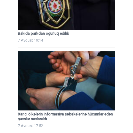
Bakıda parkdan oğurluq edilib
7 Avqust 19:14
Xarici ölkələrin informasiya şəbəkələrinə hücumlar edən
şəxslər saxlanıldı
7 Avqust 17:52