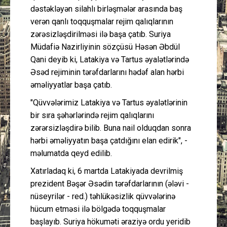
dəstəkləyən silahlı birləşmələr arasında baş
verən qanlı toqquşmalar rejim qalıqlarının
zərəsizləşdirilməsi ilə başa çatıb. Suriya
Müdafiə Nazirliyinin sözçüsü Həsən Əbdül
Qani deyib ki, Latakiya və Tartus əyalətlərində
Əsəd rejiminin tərəfdarlarını hədəf alan hərbi
əməliyyatlar başa çatıb.
"Qüvvələrimiz Latakiya və Tartus əyalətlərinin
bir sıra şəhərlərində rejim qalıqlarını
zərərsizləşdirə bilib. Buna nail olduqdan sonra
hərbi əməliyyatın başa çatdığını elan edirik", -
məlumatda qeyd edilib.
Xatırladaq ki, 6 martda Latakiyada devrilmiş
prezident Bəşər Əsədin tərəfdarlarının (ələvi -
nüseyrilər - red.) təhlükəsizlik qüvvələrinə
hücum etməsi ilə bölgədə toqquşmalar
başlayıb. Suriya hökuməti əraziyə ordu yeridib