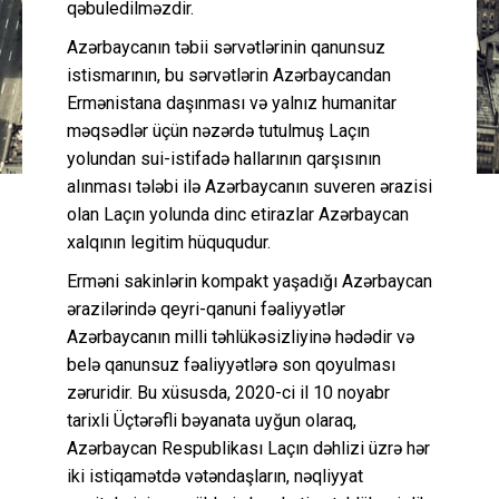
qəbuledilməzdir.
Azərbaycanın təbii sərvətlərinin qanunsuz
istismarının, bu sərvətlərin Azərbaycandan
Ermənistana daşınması və yalnız humanitar
məqsədlər üçün nəzərdə tutulmuş Laçın
yolundan sui-istifadə hallarının qarşısının
alınması tələbi ilə Azərbaycanın suveren ərazisi
olan Laçın yolunda dinc etirazlar Azərbaycan
xalqının legitim hüququdur.
Erməni sakinlərin kompakt yaşadığı Azərbaycan
ərazilərində qeyri-qanuni fəaliyyətlər
Azərbaycanın milli təhlükəsizliyinə hədədir və
belə qanunsuz fəaliyyətlərə son qoyulması
zəruridir. Bu xüsusda, 2020-ci il 10 noyabr
tarixli Üçtərəfli bəyanata uyğun olaraq,
Azərbaycan Respublikası Laçın dəhlizi üzrə hər
iki istiqamətdə vətəndaşların, nəqliyyat