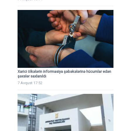
Xarici ölkələrin informasiya şəbəkələrinə hücumlar edən
şəxslər saxlanıldı
7 Avqust 17:52