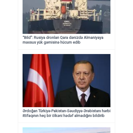
“Bild”: Rusiya dronları Qara dənizdə Almaniyaya
məxsus yük gəmisinə hücum edib
Ərdoğan Türkiyə-Pakistan-Səudiyyə Ərəbistanı hərbi
ittifaqının heç bir ölkəni hədəf almadığını bildirib