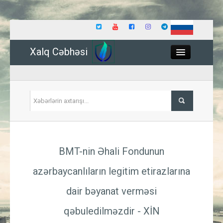
Xalq Cəbhəsi
Close
Siyasət
BMT-nin Əhali Fondunun
İqtisadiyyat
azərbaycanlıların legitim etirazlarına
Dünya
dair bəyanat verməsi
Hadisə
qəbuledilməzdir - XİN