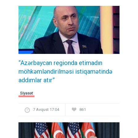
“Azərbaycan regionda etimadın
möhkəmləndirilməsi istiqamətində
addımlar atır”
Siyasət
7 Avqust 17:04
861