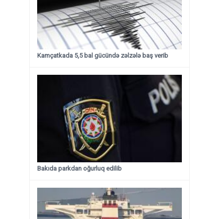
Kamçatkada 5,5 bal gücündə zəlzələ baş verib
Bakıda parkdan oğurluq edilib