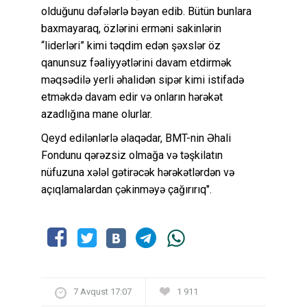
olduğunu dəfələrlə bəyan edib. Bütün bunlara
baxmayaraq, özlərini erməni sakinlərin
“liderləri” kimi təqdim edən şəxslər öz
qanunsuz fəaliyyətlərini davam etdirmək
məqsədilə yerli əhalidən sipər kimi istifadə
etməkdə davam edir və onların hərəkət
azadlığına mane olurlar.
Qeyd edilənlərlə əlaqədar, BMT-nin Əhali
Fondunu qərəzsiz olmağa və təşkilatın
nüfuzuna xələl gətirəcək hərəkətlərdən və
açıqlamalardan çəkinməyə çağırırıq".
7 Avqust 17:07
1 911