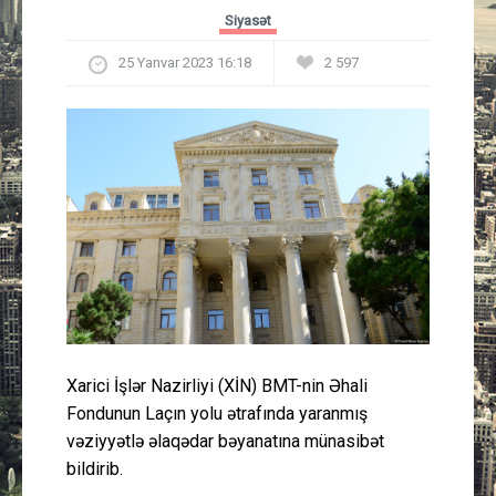
Güney Azərbaycan
Siyasət
25 Yanvar 2023 16:18
2 597
Mədəniyyət
Müsahibə
İdman
Layihə
Gündəm
Cəmiyyət
Xarici İşlər Nazirliyi (XİN) BMT-nin Əhali
Fondunun Laçın yolu ətrafında yaranmış
Peşə etikası
vəziyyətlə əlaqədar bəyanatına münasibət
bildirib.
Əlaqə