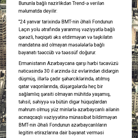
Bununla bağlı nazirlikdən Trend-ə verilən
məlumatda deyilir:
"24 yanvar tarixində BMT-nin Əhali Fondunun
Laçın yolu ətrafında yaranmış vəziyyətlə bağlı
qərəzli, həqiqəti əks etdirməyən və təşkilatın
mandatına aid olmayan məsələlərlə bağlı
bəyanatı təəccüb və təəssüf doğurur.
Ermənistanın Azərbaycana qarşı hərbi təcavüzü
nəticəsində 30 il ərzində öz evlərindən didərgin
düşmüş, illərlə çadır şəhərciklərində, atılmış
qatar vaqonlarında, düşərgələrdə heç bir
sağlamlıq şəraiti olmayan mühitdə yaşamış,
təhsil, səhiyyə və bütün digər hüquqlardan
məhrum olmuş yüz minlərlə azərbaycanlı ailənin
acınaqcaqlı vəziyyətinə münasibət bildirməyən
BMT-nin Əhali Fondunun azərbaycanlıların
legitim etirazlarına dair bəyanat verməsi