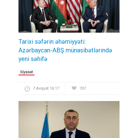
Tarixi səfərin əhəmiyyəti:
Azərbaycan-ABŞ münasibətlərində
yeni səhifə
Siyasət
7 Avqust 16:17
707