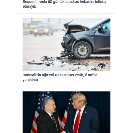
Bessent İranla 60 günlük atəşkəs imkanını istisna
etməyib
İsmayıllıda ağır yol qəzası baş verib, 5 nəfər
yaralanıb