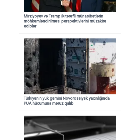
Mirziyoyev və Tramp ikitərəfli münasibətlərin
möhkəmləndirilməsi perspektivlərini müzakirə
ediblər
Türkiyənin yük gəmisi Novorossiysk yaxınlığında
PUA hücumuna məruz qalıb