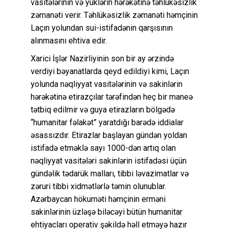
vasitələrinin və yüklərin hərəkətinə təhlükəsizlik
zəmanəti verir. Təhlükəsizlik zəmanəti həmçinin
Laçın yolundan sui-istifadənin qarşısının
alınmasını ehtiva edir.
Xarici İşlər Nazirliyinin son bir ay ərzində
verdiyi bəyanatlarda qeyd edildiyi kimi, Laçın
yolunda nəqliyyat vasitələrinin və sakinlərin
hərəkətinə etirazçılar tərəfindən heç bir maneə
tətbiq edilmir və guya etirazların bölgədə
“humanitar fəlakət” yaratdığı barədə iddialar
əsassızdır. Etirazlar başlayan gündən yoldan
istifadə etməklə sayı 1000-dən artıq olan
nəqliyyat vasitələri sakinlərin istifadəsi üçün
gündəlik tədarük malları, tibbi ləvazimatlar və
zəruri tibbi xidmətlərlə təmin olunublar.
Azərbaycan hökuməti həmçinin erməni
sakinlərinin üzləşə biləcəyi bütün humanitar
ehtiyacları operativ şəkildə həll etməyə hazır