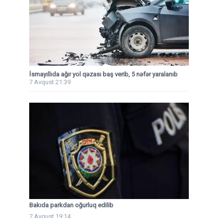
İsmayıllıda ağır yol qəzası baş verib, 5 nəfər yaralanıb
7 Avqust 21:39
Bakıda parkdan oğurluq edilib
7 Avqust 19:14