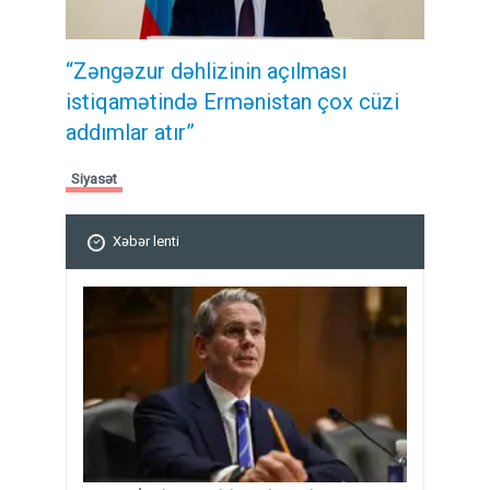
“Zəngəzur dəhlizinin açılması
istiqamətində Ermənistan çox cüzi
addımlar atır”
Siyasət
Xəbər lenti