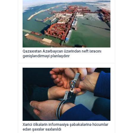
Qazaxıstan Azərbaycan üzərindən neft ixracını
genişləndirməyi planlaşdırır
Xarici ölkələrin informasiya şəbəkələrinə hücumlar
edən şəxslər saxlanıldı