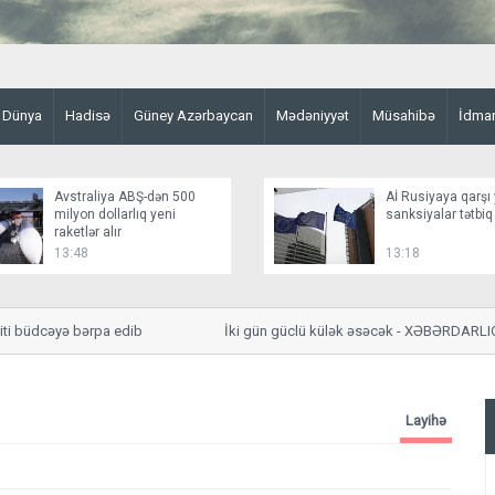
Dünya
Hadisə
Güney Azərbaycan
Mədəniyyət
Müsahibə
İdma
Avstraliya ABŞ-dən 500
Aİ Rusiyaya qarşı 
milyon dollarlıq yeni
sanksiyalar tətbiq
raketlər alır
13:48
13:18
büdcəyə bərpa edib
İki gün güclü külək əsəcək - XƏBƏRDARLIQ
Layihə