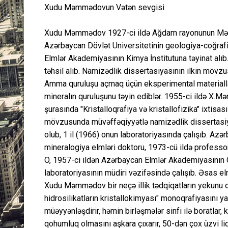
Xudu Məmmədovun Vətən sevgisi
Xudu Məmmədov 1927-ci ildə Ağdam rayonunun Mərzil
Azərbaycan Dövlət Universitetinin geologiya-coğrafi
Elmlər Akademiyasının Kimya İnstitutuna təyinat alıb.
təhsil alıb. Namizədlik dissertasiyasının ilkin mövzus
Amma quruluşu açmaq üçün eksperimental materiallar 
mineralın quruluşunu təyin ediblər. 1955-ci ildə X.M
şurasında "Kristalloqrafiya və kristallofizika" ixtisas
mövzusunda müvəffəqiyyətlə namizədlik dissertasiya
olub, 1 il (1966) onun laboratoriyasında çalışıb. Azə
mineralogiya elmləri doktoru, 1973-cü ildə professor 
O, 1957-ci ildən Azərbaycan Elmlər Akademiyasının Q
laboratoriyasının müdiri vəzifəsində çalışıb. Əsas elm
Xudu Məmmədov bir neçə illik tədqiqatların yekunu ola
hidrosilikatların kristallokimyası" monoqrafiyasını ya
müəyyənləşdirir, həmin birləşmələr sinfi ilə boratlar, 
qohumluq olmasını aşkara çıxarır, 50-dən çox üzvi li