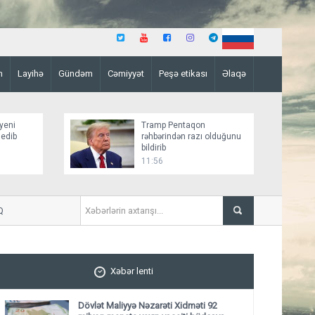
n
Layihə
Gündəm
Cəmiyyət
Peşə etikası
Əlaqə
yeni
Tramp Pentaqon
 edib
rəhbərindən razı olduğunu
bildirib
11:56
“Zəngəzur dəhlizinin açılması
Xəbər lenti
Dövlət Maliyyə Nəzarəti Xidməti 92