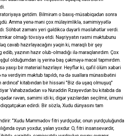
di.
boratoriyaya getdim. Bilmirəm o baxış-müsabiqədən sonra
müşdü. Amma yenə məni çox mülayimliklə, səmimiyyətlə
dı. Söhbət zamanı yeri gəldikcə dəyərli məsləhətlər verdi.
əzmkar olmağı tövsiyə etdi. Nəşriyyatın rəsmi məktubunu
ləq cavab hazırlayacağını yəqin ki, maraqlı bir şey
əng edib, yazının hazır olub-olmadığı ilə maraqlanırdım. Çox
əşğul olduğumdan iş yerinə baş çəkməyə macal tapmırdım.
 yaxşı bir material hazırlayır. Heyflər ki, qəfil ölüm xəbəri
də nə verdiyim məktub tapıldı, nə də suallara münasibətini
n ardınca" kitabından bir hissəni "Biz də uşaq olmuşuq"
 Bəxtiyar Vahabzadədən və Nurəddin Rzayevdən bu kitabda da
 qədər rəvan, səmimi idi ki, digər yazılardan seçilmir, ümumi
diqqətçəkən edirdi. Bir sözlə, Xudu dünyasını tam
ndirir: "Xudu Məmmədov fitri yurdçudur, onun yurdçuluğunda
lılığında oyun yoxdur, yalan yoxdur. O, fitri insansevərdir,
hitdə, şəraitdə, cəmiyyətdə yurdçuluq oyunu oynanır,