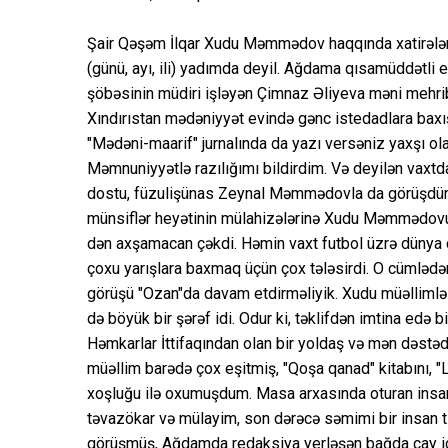
Şair Qəşəm İlqar Xudu Məmmədov haqqında xatirələrin
(günü, ayı, ili) yadımda deyil. Ağdama qısamüddətl
şöbəsinin müdiri işləyən Çimnaz Əliyeva məni mehriba
Xındırıstan mədəniyyət evində gənc istedadlara baxı
"Mədəni-maarif" jurnalında da yazı versəniz yaxşı ola
Məmnuniyyətlə razılığımı bildirdim. Və deyilən vaxt
dostu, füzulişünas Zeynal Məmmədovla da görüşdüm. 
münsiflər heyətinin mülahizələrinə Xudu Məmmədovun d
dən axşamacan çəkdi. Həmin vaxt futbol üzrə dünya çe
çoxu yarışlara baxmaq üçün çox tələsirdi. O cümləd
görüşü "Ozan"da davam etdirməliyik. Xudu müəllimlə
də böyük bir şərəf idi. Odur ki, təklifdən imtina ed
Həmkarlar İttifaqından olan bir yoldaş və mən dəstəd
müəllim barədə çox eşitmiş, "Qoşa qanad" kitabını, "
xoşluğu ilə oxumuşdum. Masa arxasında oturan insan
təvazökar və mülayim, son dərəcə səmimi bir insan ti
görüşmüş, Ağdamda redaksiya yerləşən bağda çay içm