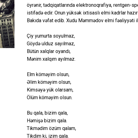
öyrənir, tədqiqatlarında elektronoqrafiya, rentgen-sp
istifadə edir. Onun yüksək ixtisaslı elmi kadrlar haz
Bakıda vəfat edib. Xudu Məmmədov elmi fəaliyyəti ilə y
Çiy yumurta soyulmaz,
Göydə ulduz sayılmaz,
Bütün xalqlar oyandı,
Mənim xalqım ayılmaz.
Elm köməyim olsun,
Əlim köməyim olsun,
Kimsəyə yük olarsam,
Ölüm köməyim olsun.
Bu qala, bizim qala,
Həmişə bizim qala.
Tikmədim özüm qalam,
Tikdim ki, izim qala.