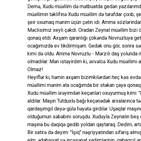
Demə, Xudu müəllim də mətbuatda gedən yazılarımdan
müəllimin təklifinə Xudu müəllim də tərəfdar çıxıb, şe
şeir oxumaq mənim üçün çətin idi. Amma sözlərindən 
Məclisimiz xeyli çəkdi. Oradan Zeynal müəllim bizi 
qonaq etdi. Axşam qaranlığı çökəndə Novruzluya get
ocağımızda ev tikdirmişəm. Gedək onu gör, sonra səni
kimi də oldu. Amma Novruzlu - Mərzili daş yolunda n
olmadılar. Mən istəyirdim ki, əvvəlcə Xudu müəllimi 
Olmaz!
Heyiflər ki, həmin axşam bizimkilərdən heç kəs evdə 
müəllimi mənim ata ocağımda bir stəkan çaya qonaq e
Xudu müəllim ürəyimdən keçənləri oxuyurmuş kimi: "Ey
aldılar. Maşın Tutduxlu bağı keçənədək arxalarınca 
qardaşımgil deyə-gülə həyətə girdilər. Uşaqlar maşın
olduğumun səbəbini soruşdu. Xuduyla Zeynalın beş dəq
maşına bu dəqiqə gedib yoldan qaytaraq. Dedim, artıq
Bir xatirə də deyim: "İşıq" nəşriyyatından sifariş al
elm, ədəbiyyat və incəsənət xadimlərinin, qabaqcıl əm