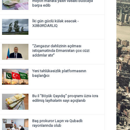
milyon manata yaxın vəsaiti büdcəyə
bərpa edib
İki gün güclü külək əsəcək -
XƏBƏRDARLIQ
“Zəngəzur dəhlizinin açılması
istiqamətində Ermənistan çox cüzi
addımlar atır”
Yeni təhlükəsizlik platformasının
başlanğıcı
Bu il "Böyük Qayıdış" proqramı üzrə icra
edilmiş layihələrin sayı açıqlanıb
Baş prokuror Laçın və Qubadlı
rayonlarında olub