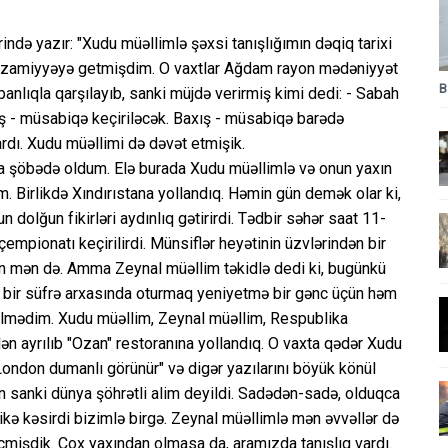
də yazır: "Xudu müəllimlə şəxsi tanışlığımın dəqiq tarixi
i ezamiyyəyə getmişdim. O vaxtlar Ağdam rayon mədəniyyət
B
nlıqla qarşılayıb, sanki müjdə verirmiş kimi dedi: - Sabah
ş - müsabiqə keçiriləcək. Baxış - müsabiqə barədə
rdı. Xudu müəllimi də dəvət etmişik.
da şöbədə oldum. Elə burada Xudu müəllimlə və onun yaxın
Birlikdə Xındırıstana yollandıq. Həmin gün demək olar ki,
olğun fikirləri aydınlıq gətirirdi. Tədbir səhər saat 11-
mpionatı keçirilirdi. Münsiflər heyətinin üzvlərindən bir
ən mən də. Amma Zeynal müəllim təkidlə dedi ki, bugünkü
 bir süfrə arxasında oturmaq yeniyetmə bir gənc üçün həm
ə bilmədim. Xudu müəllim, Zeynal müəllim, Respublika
ən ayrılıb "Ozan" restoranına yollandıq. O vaxta qədər Xudu
London dumanlı görünür" və digər yazılarını böyük könül
 sanki dünya şöhrətli alim deyildi. Sadədən-sadə, olduqca
kə kəsirdi bizimlə birgə. Zeynal müəllimlə mən əvvəllər də
işdik. Çox yaxından olmasa da, aramızda tanışlıq vardı.