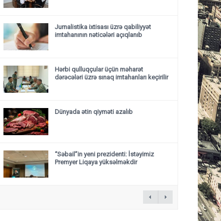
Jurnalistika ixtisası üzrə qabiliyyət
imtahanının nəticələri açıqlanıb
Hərbi qulluqçular üçün məharət
dərəcələri üzrə sınaq imtahanları keçirilir
Dünyada ətin qiyməti azalıb
“Səbail”in yeni prezidenti: İstəyimiz
Premyer Liqaya yüksəlməkdir