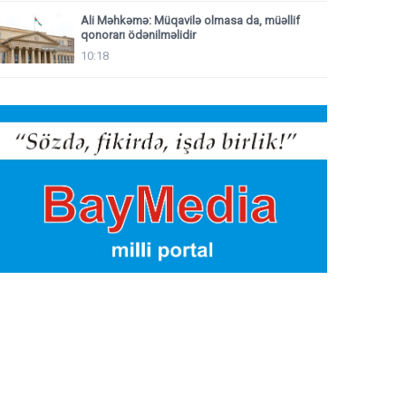
Ali Məhkəmə: Müqavilə olmasa da, müəllif
qonorarı ödənilməlidir
10:18