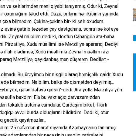
 və şeirlərimdən məni qiyabi tanıyırmış. Odur ki, Zeynal
ir oxumağımı təkid etdi. Düzü, onların hər ikisinin yanında
çıxa bilmədim. Çəkinə-çəkinə bir-iki şeir oxudum.
öz evinə gətirib təzədən çay dəstgahına, sonra isə kofeyə
dik. Zeynal müəllim dedi ki, dostun Cahangirə ata-baba
 Pirzatlıya, Xudu müəllimi isə Mərziliyə apararıq. Dediyi
ə illah elədimsə, Xudu müəllimlə Zeynal müəllim razı
aparaq Mərziliyə, qayıdanbaş mən düşərəm. Dedilər: -
olmadı. Bu, ürəyimdə bir nisgil olaraq həmişəlik qaldı: Xudu
də bilmədim. Nə bilim, bəlkə də qismətdən deyilmiş...
bi yox, gələn dəfəyə qalsın"-dedi. Ara yolla Mərziliyə yön
təəssüflə baxdım: Elə bu vaxt açıq darvazamızdan
dan tökülüb üstümə cumdular. Qardaşım bikef, fikirli
iqə əvvəl burda olduqlarını bildirdim. Dedi ki, otur
 gecdir, qayıtmazlar...
mışdım. 25 nəfərdən ibarət siyahıda Azərbaycanın tanınmış
ək adamlarından bir neçəsinin uşaqlıq xatirələrini