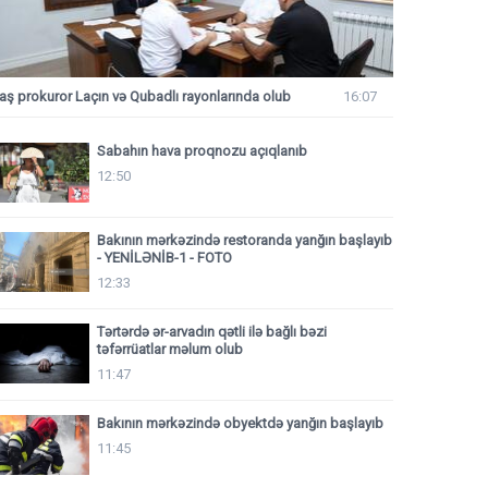
aş prokuror Laçın və Qubadlı rayonlarında olub
16:07
Sabahın hava proqnozu açıqlanıb
12:50
Bakının mərkəzində restoranda yanğın başlayıb
- YENİLƏNİB-1 - FOTO
12:33
Tərtərdə ər-arvadın qətli ilə bağlı bəzi
təfərrüatlar məlum olub
11:47
Bakının mərkəzində obyektdə yanğın başlayıb
11:45