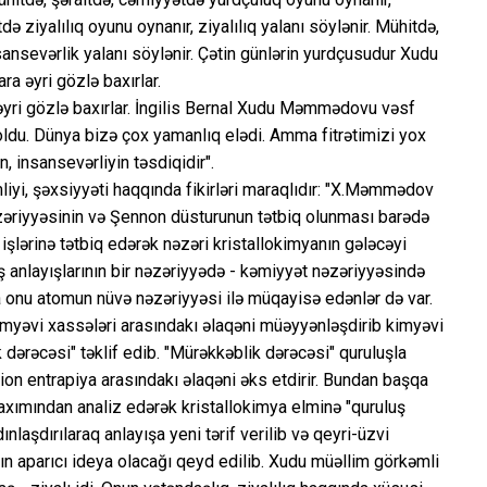
ə ziyalılıq oyunu oynanır, ziyalılıq yalanı söylənir. Mühitdə,
sansevərlik yalanı söylənir. Çətin günlərin yurdçusudur Xudu
a əyri gözlə baxırlar.
əyri gözlə baxırlar. İngilis Bernal Xudu Məmmədovu vəsf
du. Dünya bizə çox yamanlıq elədi. Amma fitrətimizi yox
 insansevərliyin təsdiqidir".
iyi, şəxsiyyəti haqqında fikirləri maraqlıdır: "X.Məmmədov
əzəriyyəsinin və Şennon düsturunun tətbiq olunması barədə
 işlərinə tətbiq edərək nəzəri kristallokimyanın gələcəyi
uş anlayışlarının bir nəzəriyyədə - kəmiyyət nəzəriyyəsində
ta onu atomun nüvə nəzəriyyəsi ilə müqayisə edənlər də var.
imyəvi xassələri arasındakı əlaqəni müəyyənləşdirib kimyəvi
 dərəcəsi" təklif edib. "Mürəkkəblik dərəcəsi" quruluşla
on entrapiya arasındakı əlaqəni əks etdirir. Bundan başqa
 baxımından analiz edərək kristallokimya elminə "quruluş
nlaşdırılaraq anlayışa yeni tərif verilib və qeyri-üzvi
n aparıcı ideya olacağı qeyd edilib. Xudu müəllim görkəmli