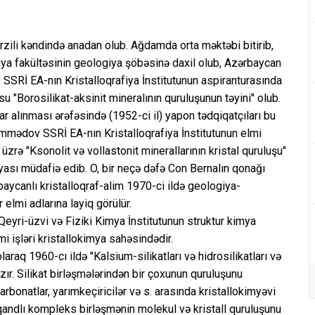
i kəndində anadan olub. Ağdamda orta məktəbi bitirib,
ya fakültəsinin geologiya şöbəsinə daxil olub, Azərbaycan
 SSRİ EA-nın Kristalloqrafiya İnstitutunun aspiranturasında
u "Borosilikat-aksinit mineralının quruluşunun təyini" olub.
alınması ərəfəsində (1952-ci il) yapon tədqiqatçıları bu
əmmədov SSRİ EA-nın Kristalloqrafiya İnstitutunun elmi
ı üzrə "Ksonolit və vollastonit minerallarının kristal quruluşu"
sı müdafiə edib. O, bir neçə dəfə Con Bernalın qonağı
rbaycanlı kristalloqraf-alim 1970-ci ildə geologiya-
elmi adlarına layiq görülür.
eyri-üzvi və Fiziki Kimya İnstitutunun struktur kimya
i işləri kristallokimya sahəsindədir.
raq 1960-cı ildə "Kalsium-silikatları və hidrosilikatları və
zır. Silikat birləşmələrindən bir çoxunun quruluşunu
karbonatlar, yarımkeçiricilər və s. arasında kristallokimyəvi
qandlı kompleks birləşmənin molekul və kristall quruluşunu