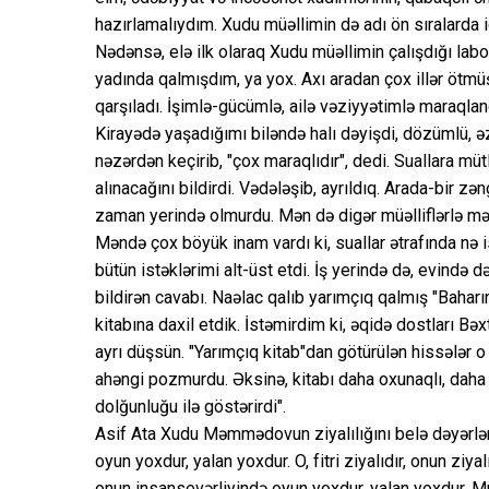
hazırlamalıydım. Xudu müəllimin də adı ön sıralarda i
Nədənsə, elə ilk olaraq Xudu müəllimin çalışdığı la
yadında qalmışdım, ya yox. Axı aradan çox illər öt
qarşıladı. İşimlə-gücümlə, ailə vəziyyətimlə maraqlan
Kirayədə yaşadığımı biləndə halı dəyişdi, dözümlü, 
nəzərdən keçirib, "çox maraqlıdır", dedi. Suallara müt
alınacağını bildirdi. Vədələşib, ayrıldıq. Arada-bir z
zaman yerində olmurdu. Mən də digər müəlliflərlə m
Məndə çox böyük inam vardı ki, suallar ətrafında nə isə
bütün istəklərimi alt-üst etdi. İş yerində də, evində 
bildirən cavabı. Naəlac qalıb yarımçıq qalmış "Baharı
kitabına daxil etdik. İstəmirdim ki, əqidə dostları
ayrı düşsün. "Yarımçıq kitab"dan götürülən hissələr o
ahəngi pozmurdu. Əksinə, kitabı daha oxunaqlı, daha 
dolğunluğu ilə göstərirdi".
Asif Ata Xudu Məmmədovun ziyalılığını belə dəyərlə
oyun yoxdur, yalan yoxdur. O, fitri ziyalıdır, onun ziya
onun insansevərliyində oyun yoxdur, yalan yoxdur. Mü