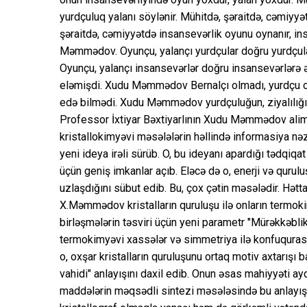
yurdçuluq yalanı söylənir. Mühitdə, şəraitdə, cəmiyyətd
şəraitdə, cəmiyyətdə insansevərlik oyunu oynanır, in
Məmmədov. Oyunçu, yalançı yurdçular doğru yurdçular
Oyunçu, yalançı insansevərlər doğru insansevərlərə 
eləmişdi. Xudu Məmmədov Bernalçı olmadı, yurdçu ol
edə bilmədi. Xudu Məmmədov yurdçuluğun, ziyalılığın,
Professor İxtiyar Bəxtiyarlının Xudu Məmmədov aliml
kristallokimyəvi məsələlərin həllində informasiya n
yeni ideya irəli sürüb. O, bu ideyanı apardığı tədqiqat
üçün geniş imkanlar açıb. Eləcə də o, enerji və qurul
uzlaşdığını sübut edib. Bu, çox çətin məsələdir. Hət
X.Məmmədov kristalların quruluşu ilə onların termok
birləşmələrin təsviri üçün yeni parametr "Mürəkkəblik
termokimyəvi xassələr və simmetriya ilə konfuqurasi
o, oxşar kristalların quruluşunu ortaq motiv axtarışı
vahidi" anlayışını daxil edib. Onun əsas mahiyyəti aydı
maddələrin məqsədli sintezi məsələsində bu anlayışı